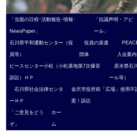
「当面の日程･活動報告･情報･
「抗議声明・アピ
NewsPaper」
ール」
石川県平和運動センター（役
役員の派遣
PEAC
員等）
団体
入会案内
ピースセンター小松（小松基地第7次爆音
原水禁石川
訴訟）ＨＰ
ール等）
石川県社会法律センタ
金沢市役所前「広場」使用不
ーＨＰ
憲！訴訟
「ご意見をどう
ホー
ぞ」
ム