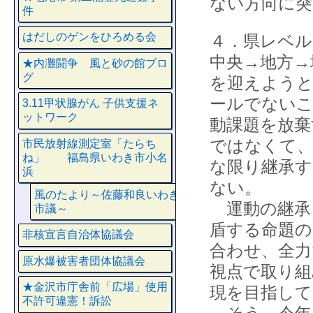
ない方向に
件
はだしのゲンをひろめる会
４．県レベル
中央→地方→
★内灘闘争 風と砂の館ブロ
グ
を迎えようと
ールでない
3.11甲状腺がん 子供支援ネ
ットワーク
動課題を放棄
ではなくて、
市民放射線測定室「たらち
ね」 福島県いわき市小名
な限り継承す
浜
ない。
風のたより～佐藤和良いわき
運動の継承
市議～
盾する命題の
非核宣言自治体協議会
合わせ、全力
原水爆被害者団体協議会
視点で取り組
★金沢市庁舎前「広場」使用
現を目指して
不許可違憲！訴訟