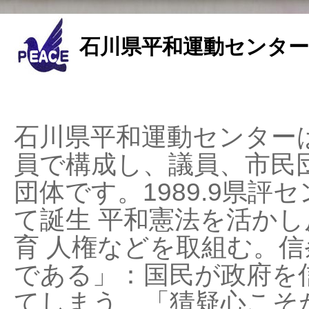
石川県平和運動センター
石川県平和運動センターは
員で構成し、議員、市民
団体です。1989.9県評セ
て誕生 平和憲法を活かし反
育 人権などを取組む。
である」：国民が政府を
てしまう、「猜疑心こそ