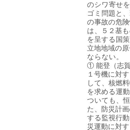
のシワ寄せを
ゴミ問題と、
の事故の危険
は、５２基も
を呈する国策
立地地域の原
ならない。
① 能登（志
１号機に対す
して、核燃料
を求める運動
ついても、恒
た、防災計画
する監視行動
災運動に対す