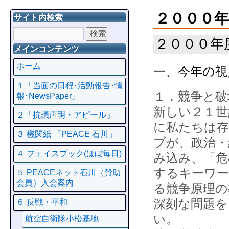
２０００年
サイト内検索
２０００年
メインコンテンツ
ホーム
一、今年の視
１「当面の日程･活動報告･情
１．競争と破
報･NewsPaper」
新しい２１世
２「抗議声明・アピール」
に私たちは存
３ 機関紙 「PEACE 石川」
ブが、政治・
４ フェイスプック(ほぼ毎日)
み込み、「危
するキーワ
５ PEACEネット石川（賛助
会員）入会案内
る競争原理の
深刻な問題を
６ 反戦・平和
い。
航空自衛隊小松基地