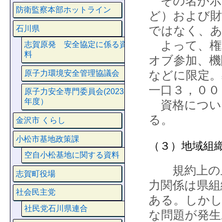
その名が示
防衛監察本部ホットライン
ど）および財
ではなく、
石川県
よって、権
志賀原発 安全協定に係る資
料
オブ参加、機
などに限定。
原子力環境安全管理協議会
一口３，００
原子力安全専門委員会(2023
年度）
資格につい
る。
金沢市 くらし
小松市基地政策課
（３）地域組
空自小松基地に関する資料
規約上の上
志賀町役場
力関係は県組
社会民主党
ある。しかし
社民党石川県連合
な問題が発生