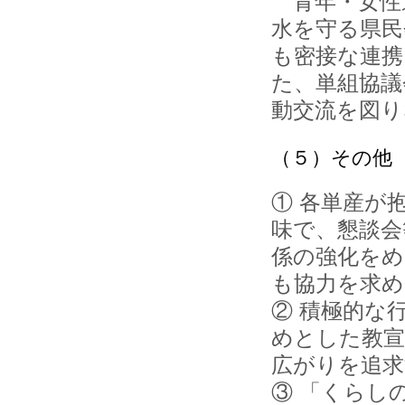
青年・女性
水を守る県民
も密接な連携
た、単組協議
動交流を図り
（５）その他
① 各単産が
味で、懇談会
係の強化をめ
も協力を求め
② 積極的な
めとした教宣
広がりを追求
③ 「くらし