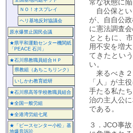
常な状態に
自公保とい
ＮＯ！オスプレイ
が、自自公政
ヘリ基地反対協議会
に憲法調査会
原水爆禁止国民会議
とともに、市
★県平和運動センター機関紙
用不安を増大
「PEACE 石川」
てきたとい
★石川県教職員組合ＨＰ
い。
県教組（あちこちリンク）
来るべき２
「人」が主役
いしかわ教育総研
手たる私たち
★石川県高等学校教職員組合
治の主人公に
★全国一般労組
である。
★全港湾労組七尾
３．JCO事
★「ピースセンター小松」基
地爆音訴訟