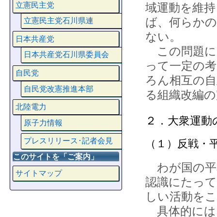
立憲民主党
域運動を維持
ば、何らかの
立憲民主党石川県連
ない。
日本共産党
この問題に
日本共産党石川県委員会
って一定の
自民党
ろん相互の自
自民党改憲推進本部
る組織改編の
北陸電力
２．大衆運動
原子力情報
プレスリリース･記者会見
（１）反戦・
このサイトを「ご案内」
わが国の平
サイトマップ
認識にたって
しい活動をこ
具体的には