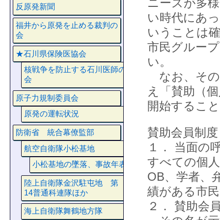
ニーズが多様
反原発新聞
い時代にあっ
福井から原発を止める裁判の
いうことは
会
市民グループ
★石川県保険医協会
い。
核戦争を防止する石川医師の
なお、その
会
え「賛助（個
原子力規制委員会
開始すること
原発の運転状況
賛助会員制度
防衛省 統合幕僚監部
１． 当面の
航空自衛隊小松基地
すべての個人
小松基地の墜落、事故年表
OB、学者、
陸上自衛隊金沢駐屯地 第
績がある市民
14普通科連隊ほか
２． 賛助会
海上自衛隊舞鶴地方隊