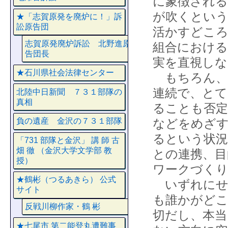
に象徴される
が吹くとい
★「志賀原発を廃炉に！」訴
訟原告団
活かすどころ
志賀原発廃炉訴訟 北野進原
組合における
告団長
実を直視し
★石川県社会法律センター
もちろん、
連続で、とて
北陸中日新聞 ７３１部隊の
真相
ることも否定
などをめざ
負の遺産 金沢の７３１部隊
るという状況
「731 部隊と金沢」 講 師 古
畑 徹 （金沢大学文学部 教
との連携、目
授）
ワークづく
★鶴彬（つるあきら） 公式
いずれにせ
サイト
も誰かがど
反戦川柳作家・鶴 彬
切だし、本
★七尾市 第二能登丸遭難事