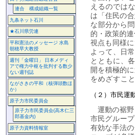
えるのではな
連合 構成組織一覧
は「住民の合
九条ネット石川
な部分から問
★石川県労連
的・政策的連
視点も同様に
平和憲法のメッセージ 水島
朝穂早大教授
よって、日常
とともに、各
週刊「金曜日」 日本メディ
アで権力中枢を批判する数少
開を積極的に
ない週刊誌
をめざすこ
ながさきの平和（核弾頭数ほ
か）
（２）市民運
原子力市民委員会
運動の裾野
原子力市民委員会(高木仁三
郎基金内)
市民グルー
有効な手法の
原子力資料情報室