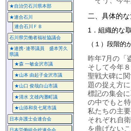
そう、今年
★自治労石川県本部
二、具体的な
★連合石川
連合石川ＦＢ
1．組織的な
石川県労働者福祉協議会
（１）段階的
★連携･連帯議員 盛本芳久
県議
昨年7月の「
★森 一敏金沢市議
そして今年８
聖戦大碑に関
★山本 由起子金沢市議
題の捉え方に
★山口 俊哉白山市議
標記の集会に
★清水 文雄内灘町議
の中でもと特
★山添和良七尾市議
私たちの主要
それぞれ自衛
日本弁護士会連合会
を曲げない
日本労働組合総連合会