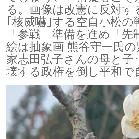
る。画像は改憲に反対する
｢核威嚇｣する空自小松の
「参戦」準備を進め「先
絵は抽象画 熊谷守一氏の
家志田弘子さんの母と子
壊する政権を倒し平和で