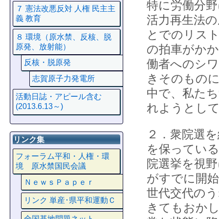
特に労働分野
７ 憲法改悪反対 人権 民主主
活力再生法の
義 教育
とでのリスト
８ 環境（原水禁、反核、脱
原発、放射能）
の拍車がかか
働者へのシワ
反核・脱原発
きそのもの
志賀原子力発電所
中で、私たち
活動日誌・アピール含む
れようとし
(2013.6.13～)
２．衆院選を
リンク集
を保っている
フォーラム平和・人権・環
院選挙を視野
境 原水禁国民会議
がすでに開始
ＮｅｗｓＰａｐｅｒ
世代交代のう
リンク 単産･県平和運動Ｃ
きてもおかし
全国基地問題ネット