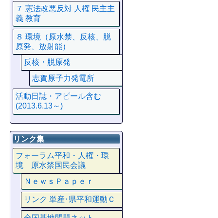
７ 憲法改悪反対 人権 民主主
義 教育
８ 環境（原水禁、反核、脱
原発、放射能）
反核・脱原発
志賀原子力発電所
活動日誌・アピール含む
(2013.6.13～)
リンク集
フォーラム平和・人権・環
境 原水禁国民会議
ＮｅｗｓＰａｐｅｒ
リンク 単産･県平和運動Ｃ
全国基地問題ネット