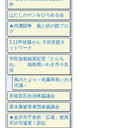
件
はだしのゲンをひろめる会
★内灘闘争 風と砂の館ブロ
グ
3.11甲状腺がん 子供支援ネ
ットワーク
市民放射線測定室「たらち
ね」 福島県いわき市小名
浜
風のたより～佐藤和良いわき
市議～
非核宣言自治体協議会
原水爆被害者団体協議会
★金沢市庁舎前「広場」使用
不許可違憲！訴訟