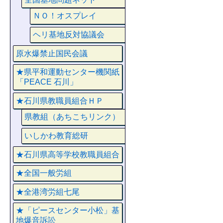
ＮＯ！オスプレイ
ヘリ基地反対協議会
原水爆禁止国民会議
★県平和運動センター機関紙
「PEACE 石川」
★石川県教職員組合ＨＰ
県教組（あちこちリンク）
いしかわ教育総研
★石川県高等学校教職員組合
★全国一般労組
★全港湾労組七尾
★「ピースセンター小松」基
地爆音訴訟