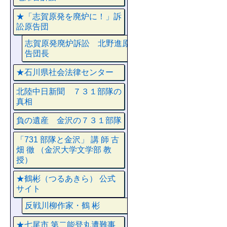
★「志賀原発を廃炉に！」訴
訟原告団
志賀原発廃炉訴訟 北野進原
告団長
★石川県社会法律センター
北陸中日新聞 ７３１部隊の
真相
負の遺産 金沢の７３１部隊
「731 部隊と金沢」 講 師 古
畑 徹 （金沢大学文学部 教
授）
★鶴彬（つるあきら） 公式
サイト
反戦川柳作家・鶴 彬
★七尾市 第二能登丸遭難事