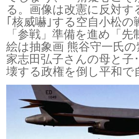
る。画像は改憲に反対する
｢核威嚇｣する空自小松の
「参戦」準備を進め「先
絵は抽象画 熊谷守一氏の
家志田弘子さんの母と子
壊する政権を倒し平和で