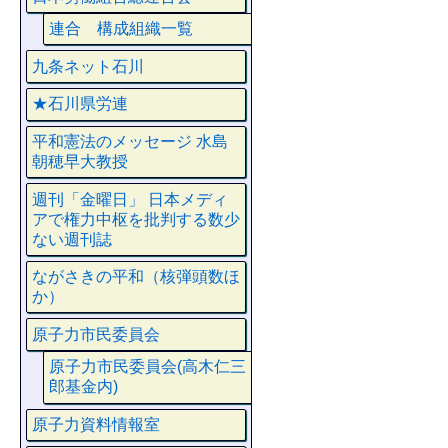
連合 構成組織一覧
九条ネット石川
★石川県労連
平和憲法のメッセージ 水島
朝穂早大教授
週刊「金曜日」 日本メディ
アで権力中枢を批判する数少
ない週刊誌
ながさきの平和（核弾頭数ほ
か）
原子力市民委員会
原子力市民委員会(高木仁三
郎基金内)
原子力資料情報室