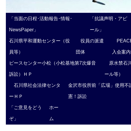
「当面の日程･活動報告･情報･
「抗議声明・アピ
NewsPaper」
ール」
石川県平和運動センター（役
役員の派遣
PEAC
員等）
団体
入会案内
ピースセンター小松（小松基地第7次爆音
原水禁石川
訴訟）ＨＰ
ール等）
石川県社会法律センタ
金沢市役所前「広場」使用不
ーＨＰ
憲！訴訟
「ご意見をどう
ホー
ぞ」
ム