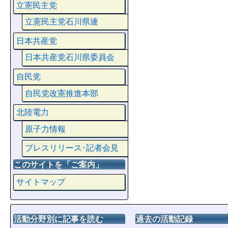
立憲民主党
立憲民主党石川県連
日本共産党
日本共産党石川県委員会
自民党
自民党改憲推進本部
北陸電力
原子力情報
プレスリリース･記者会見
このサイトを「ご案内」
サイトマップ
活動分野別に記事を読む
過去の活動記録