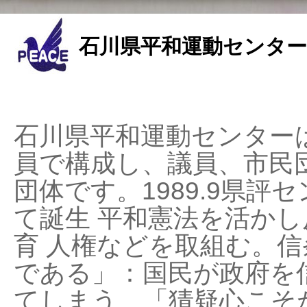
石川県平和運動センター
石川県平和運動センターは
員で構成し、議員、市民
団体です。1989.9県評セ
て誕生 平和憲法を活かし反
育 人権などを取組む。
である」：国民が政府を
てしまう、「猜疑心こそ