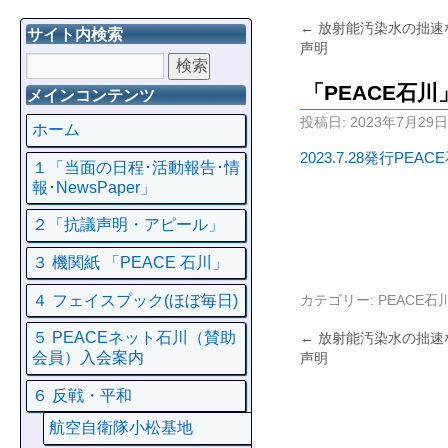
←
放射能汚染水の拙速
サイト内検索
声明
「PEACE石
メインコンテンツ
投稿日:
2023年7月29日
ホーム
2023.7.28発行PEA
１「当面の日程･活動報告･情
報･NewsPaper」
２「抗議声明・アピール」
３ 機関紙 「PEACE 石川」
４ フェイスプック(ほぼ毎日)
カテゴリー:
PEACE
５ PEACEネット石川（賛助
←
放射能汚染水の拙速
会員）入会案内
声明
６ 反戦・平和
航空自衛隊小松基地