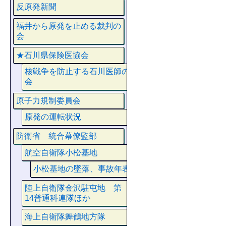
反原発新聞
福井から原発を止める裁判の
会
★石川県保険医協会
核戦争を防止する石川医師の
会
原子力規制委員会
原発の運転状況
防衛省 統合幕僚監部
航空自衛隊小松基地
小松基地の墜落、事故年表
陸上自衛隊金沢駐屯地 第
14普通科連隊ほか
海上自衛隊舞鶴地方隊