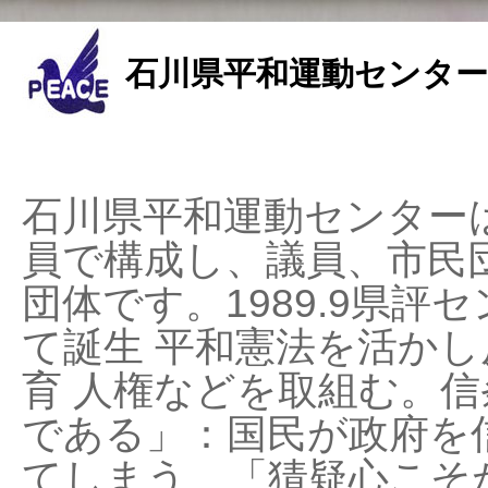
石川県平和運動センター
石川県平和運動センターは
員で構成し、議員、市民
団体です。1989.9県評セ
て誕生 平和憲法を活かし反
育 人権などを取組む。
である」：国民が政府を
てしまう、「猜疑心こそ