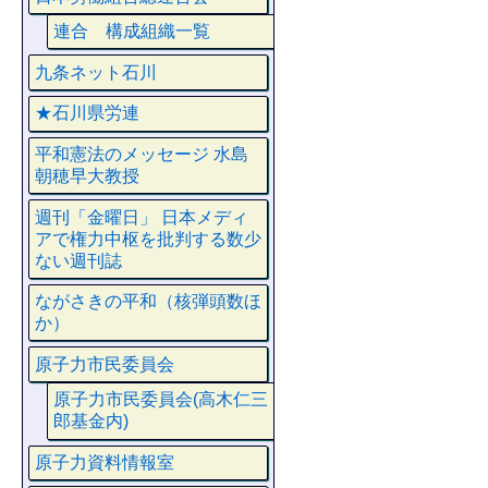
連合 構成組織一覧
九条ネット石川
★石川県労連
平和憲法のメッセージ 水島
朝穂早大教授
週刊「金曜日」 日本メディ
アで権力中枢を批判する数少
ない週刊誌
ながさきの平和（核弾頭数ほ
か）
原子力市民委員会
原子力市民委員会(高木仁三
郎基金内)
原子力資料情報室