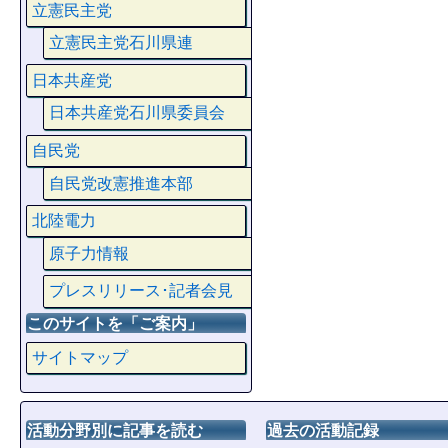
立憲民主党
立憲民主党石川県連
日本共産党
日本共産党石川県委員会
自民党
自民党改憲推進本部
北陸電力
原子力情報
プレスリリース･記者会見
このサイトを「ご案内」
サイトマップ
活動分野別に記事を読む
過去の活動記録