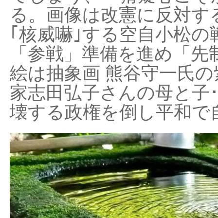
る。画像は改憲に反対する
｢核威嚇｣する空自小松の
「参戦」準備を進め「先
絵は抽象画 熊谷守一氏の
家志田弘子さんの母と子
壊する政権を倒し平和で