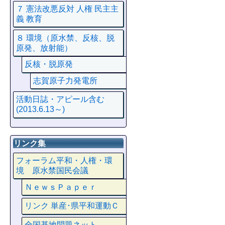
７ 憲法改悪反対 人権 民主主
義 教育
８ 環境（原水禁、反核、脱
原発、放射能）
反核・脱原発
志賀原子力発電所
活動日誌・アピール含む
(2013.6.13～)
リンク集
フォーラム平和・人権・環
境 原水禁国民会議
ＮｅｗｓＰａｐｅｒ
リンク 単産･県平和運動Ｃ
全国基地問題ネット