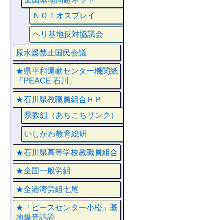
ＮＯ！オスプレイ
ヘリ基地反対協議会
原水爆禁止国民会議
★県平和運動センター機関紙
「PEACE 石川」
★石川県教職員組合ＨＰ
県教組（あちこちリンク）
いしかわ教育総研
★石川県高等学校教職員組合
★全国一般労組
★全港湾労組七尾
★「ピースセンター小松」基
地爆音訴訟