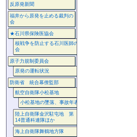
反原発新聞
福井から原発を止める裁判の
会
★石川県保険医協会
核戦争を防止する石川医師の
会
原子力規制委員会
原発の運転状況
防衛省 統合幕僚監部
航空自衛隊小松基地
小松基地の墜落、事故年表
陸上自衛隊金沢駐屯地 第
14普通科連隊ほか
海上自衛隊舞鶴地方隊