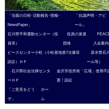
「当面の日程･活動報告･情報･
「抗議声明・アピ
NewsPaper」
ール」
石川県平和運動センター（役
役員の派遣
PEAC
員等）
団体
入会案内
ピースセンター小松（小松基地第7次爆音
原水禁石川
訴訟）ＨＰ
ール等）
石川県社会法律センタ
金沢市役所前「広場」使用不
ーＨＰ
憲！訴訟
「ご意見をどう
ホー
ぞ」
ム