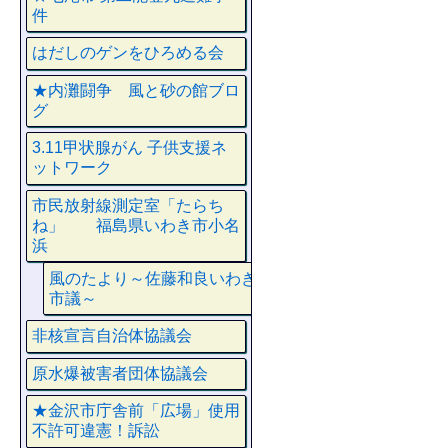
件
はだしのゲンをひろめる会
★内灘闘争 風と砂の館ブロ
グ
3.11甲状腺がん 子供支援ネ
ットワーク
市民放射線測定室「たらち
ね」 福島県いわき市小名
浜
風のたより～佐藤和良いわき
市議～
非核宣言自治体協議会
原水爆被害者団体協議会
★金沢市庁舎前「広場」使用
不許可違憲！訴訟