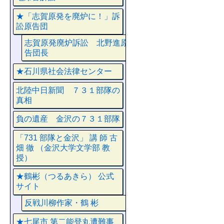
★「志賀原発を廃炉に！」訴
訟原告団
志賀原発廃炉訴訟 北野進原
告団長
★石川県社会法律センター
北陸中日新聞 ７３１部隊の
真相
負の遺産 金沢の７３１部隊
「731 部隊と金沢」 講 師 古
畑 徹 （金沢大学文学部 教
授）
★鶴彬（つるあきら） 公式
サイト
反戦川柳作家・鶴 彬
★七尾市 第二能登丸遭難事