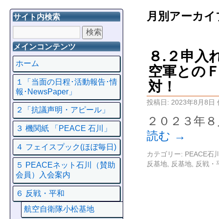
月別アーカイ
サイト内検索
メインコンテンツ
８.２申入
ホーム
空軍とのＦ
１「当面の日程･活動報告･情
対！
報･NewsPaper」
投稿日:
2023年8月8日
２「抗議声明・アピール」
２０２３年８
３ 機関紙 「PEACE 石川」
読む
→
４ フェイスプック(ほぼ毎日)
カテゴリー:
PEACE
反基地
,
反基地
,
反戦・
５ PEACEネット石川（賛助
会員）入会案内
６ 反戦・平和
航空自衛隊小松基地