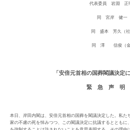
代表委員 岩淵 正明（
同 宮岸 健一（
同 盛本 芳久（社民党石
同 澤 信俊（金沢星稜大
「安倍元首相の国葬閣議決定
緊 急 声 明
本日、岸田内閣は、安倍元首相の国葬を閣議決定した。私た
家の不慮の死を悼みつつ、この閣議決定に抗議するとともに
を強制することは許されないことを意思表明する。その理由