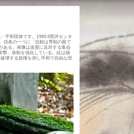
平和団体です。1989.9県評センタ
組む。信条の一つに「信頼は専制の親で
がある。画像は改憲に反対する集会
制攻撃」体制を強化している。絵は抽
を破壊する政権を倒し平和で自由な世