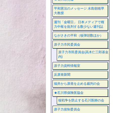
平和憲法のメッセージ 水島朝穂早
大教授
週刊「金曜日」 日本メディアで権
力中枢を批判する数少ない週刊誌
ながさきの平和（核弾頭数ほか）
原子力市民委員会
原子力市民委員会(高木仁三郎基金
内)
原子力資料情報室
反原発新聞
福井から原発を止める裁判の会
★石川県保険医協会
核戦争を防止する石川医師の会
原子力規制委員会