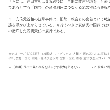
さらには、岸田首相は参院選後に「早期に改憲発議を」と表
であるとする「国葬」の政治利用につながる危険性にも警鐘
３．安倍元首相の銃撃事件は、旧統一教会との癒着という戦
惑を浮かび上がらせている。今行うべきは安倍氏の国葬では
の徹底した説明責任の履行である。
カテゴリー:
PEACE石川（機関紙）
,
トピックス
,
人権
,
住民の暮らしに直結す
平和
,
教育・歴史
,
護憲・憲法改悪反対･教育・歴史
,
護憲･憲法改悪反対
パー
←
【声明】民主主義の根幹を揺るがす暴力を許さない
7.21被爆