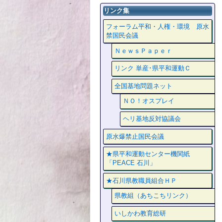
リンク集
フォーラム平和・人権・環境 原水
禁国民会議
ＮｅｗｓＰａｐｅｒ
リンク 単産･県平和運動Ｃ
全国基地問題ネット
ＮＯ！オスプレイ
ヘリ基地反対協議会
原水爆禁止国民会議
★県平和運動センター機関紙
「PEACE 石川」
★石川県教職員組合ＨＰ
県教組（あちこちリンク）
いしかわ教育総研