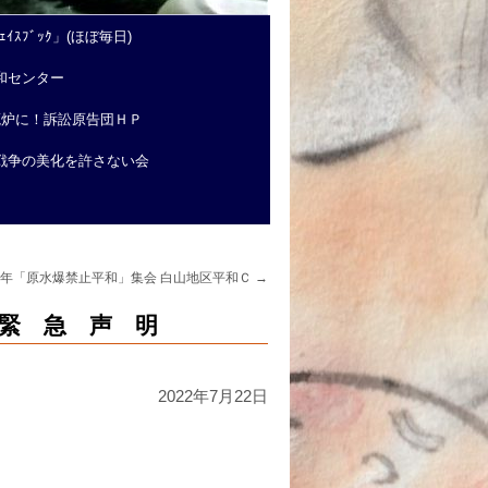
ｲｽﾌﾞｯｸ」(ほぼ毎日)
和センター
廃炉に！訴訟原告団ＨＰ
戦争の美化を許さない会
77周年「原水爆禁止平和」集会 白山地区平和Ｃ
→
 緊 急 声 明
2022年7月22日