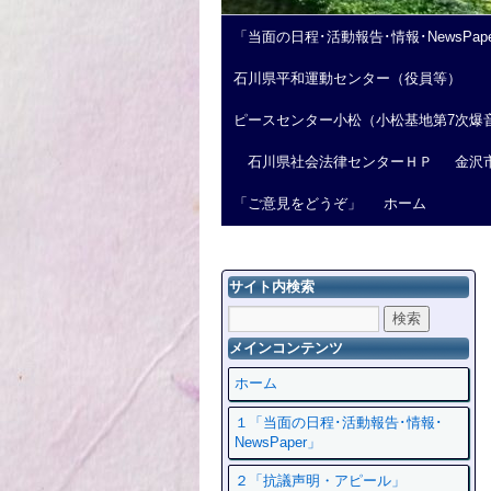
「当面の日程･活動報告･情報･NewsPap
石川県平和運動センター（役員等）
ピースセンター小松（小松基地第7次爆
石川県社会法律センターＨＰ
金沢
「ご意見をどうぞ」
ホーム
サイト内検索
メインコンテンツ
ホーム
１「当面の日程･活動報告･情報･
NewsPaper」
２「抗議声明・アピール」