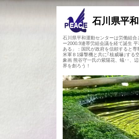
石川県平和
石川県平和運動センターは労働組合と
ー2000.9連帯労組会議を経て誕生
ある」：国民が政府を信頼すると専
米軍Ｂ1爆撃機と共に｢核威嚇｣す
象画 熊谷守一氏の紫陽花、蟻･･、
界を創ろう！