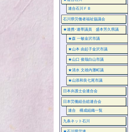
連合石川ＦＢ
石川県労働者福祉協議会
★連携･連帯議員 盛本芳久県議
★森 一敏金沢市議
★山本 由起子金沢市議
★山口 俊哉白山市議
★清水 文雄内灘町議
★山添和良七尾市議
日本弁護士会連合会
日本労働組合総連合会
連合 構成組織一覧
九条ネット石川
★石川県労連