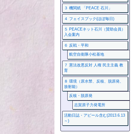
３ 機関紙 「PEACE 石川」
４ フェイスプック(ほぼ毎日)
５ PEACEネット石川（賛助会員）
入会案内
６ 反戦・平和
航空自衛隊小松基地
７ 憲法改悪反対 人権 民主主義 教
育
８ 環境（原水禁、反核、脱原発、
放射能）
反核・脱原発
志賀原子力発電所
活動日誌・アピール含む(2013.6.13
～)