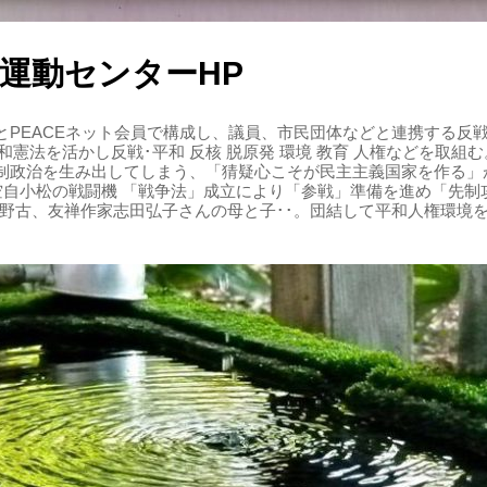
運動センターHP
PEACEネット会員で構成し、議員、市民団体などと連携する反戦・
 平和憲法を活かし反戦･平和 反核 脱原発 環境 教育 人権などを取
制政治を生み出してしまう、「猜疑心こそが民主主義国家を作る」
る空自小松の戦闘機 「戦争法」成立により「参戦」準備を進め「先
辺野古、友禅作家志田弘子さんの母と子･･。団結して平和人権環境