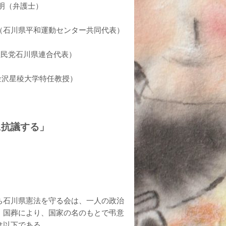
弁護士）
石川県平和運動センター共同代表）
川県連合代表）
学特任教授）
に抗議する」
ち石川県憲法を守る会は、一人の政治
、国葬により、国家の名のもとで弔意
は以下である。