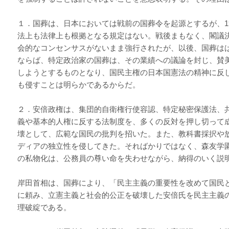
１．国葬は、日本においては戦前の国葬令を起源とするが、19
法上も法律上も根拠となる規定はない。戦後まもなく、閣議
会的なコンセンサスがないまま強行されたが、以後、国葬は
ならば、特定政治家の国葬は、その業績への議論を封じ、賛
しようとするものとなり、国民主権の日本国憲法の精神に反
も侵すことは明らかであるからだ。
２．安倍政権は、集団的自衛権行使容認、特定秘密保護法、
義や基本的人権に反する法制度を、多くの反対を押し切って
壊として、広範な国民の批判を招いた。また、教科書採択や
ディアの独立性を侵してきた。そればかりではなく、森友学
の私物化は、公務員の尊い命を失わせながら、納得のいく説
岸田首相は、国葬により、「民主主義の重要性を改めて国民
に頼み、立憲主義と社会的公正を破壊した安倍氏を民主主義
理破綻である。