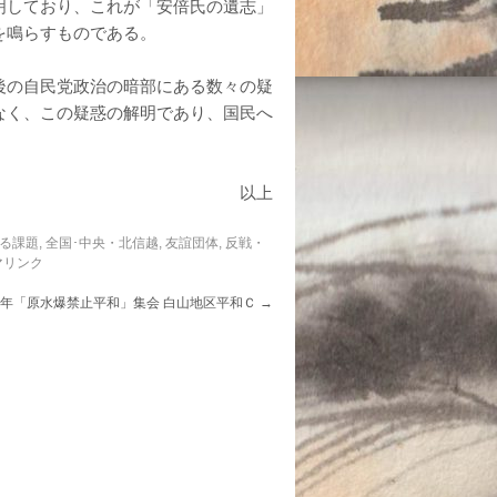
明しており、これが「安倍氏の遺志」
を鳴らすものである。
後の自民党政治の暗部にある数々の疑
なく、この疑惑の解明であり、国民へ
以上
る課題
,
全国･中央・北信越
,
友誼団体
,
反戦・
マリンク
77周年「原水爆禁止平和」集会 白山地区平和Ｃ
→