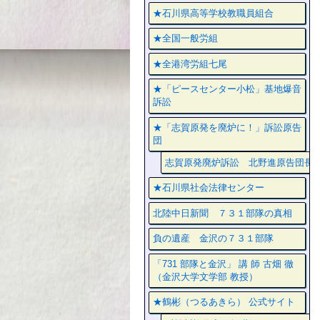
★石川県高等学校教職員組合
★全国一般労組
★全港湾労組七尾
★「ピースセンター小松」基地爆音
訴訟
★「志賀原発を廃炉に！」訴訟原告
団
志賀原発廃炉訴訟 北野進原告団長
★石川県社会法律センター
北陸中日新聞 ７３１部隊の真相
負の遺産 金沢の７３１部隊
「731 部隊と金沢」 講 師 古畑 徹
（金沢大学文学部 教授）
★鶴彬（つるあきら） 公式サイト