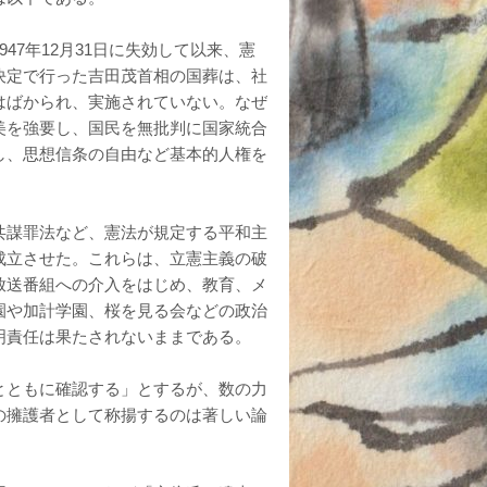
47年12月31日に失効して以来、憲
決定で行った吉田茂首相の国葬は、社
はばかられ、実施されていない。なぜ
美を強要し、国民を無批判に国家統合
し、思想信条の自由など基本的人権を
共謀罪法など、憲法が規定する平和主
成立させた。これらは、立憲主義の破
放送番組への介入をはじめ、教育、メ
園や加計学園、桜を見る会などの政治
明責任は果たされないままである。
とともに確認する」とするが、数の力
の擁護者として称揚するのは著しい論