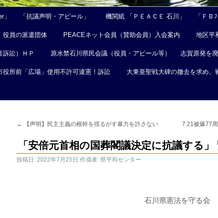
er」
「抗議声明・アピール」
機関紙 「ＰＥＡＣＥ 石川」
「ＦＢﾌｪ
役員の派遣団体
PEACEネット会員（賛助会員）入会案内
地区平
音訴訟）ＨＰ
原水禁石川県民会議（役員・アピール等）
志賀原発を
市役所前「広場」使用不許可違憲！訴訟
大東亜聖戦大碑の撤去を求め、
←
【声明】民主主義の根幹を揺るがす暴力を許さない
7.21被爆
「安倍元首相の国葬閣議決定に抗議する」
投稿日:
2022年7月25日
作成者:
県平和センター
石川県憲法を守る会