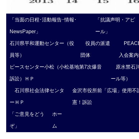
「当面の日程･活動報告･情報･
「抗議声明・アピ
NewsPaper」
ール」
石川県平和運動センター（役
役員の派遣
PEAC
員等）
団体
入会案内
ピースセンター小松（小松基地第7次爆音
原水禁石川
訴訟）ＨＰ
ール等）
石川県社会法律センタ
金沢市役所前「広場」使用不
ーＨＰ
憲！訴訟
「ご意見をどう
ホー
ぞ」
ム