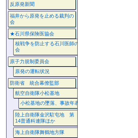
反原発新聞
福井から原発を止める裁判の
会
★石川県保険医協会
核戦争を防止する石川医師の
会
原子力規制委員会
原発の運転状況
防衛省 統合幕僚監部
航空自衛隊小松基地
小松基地の墜落、事故年表
陸上自衛隊金沢駐屯地 第
14普通科連隊ほか
海上自衛隊舞鶴地方隊