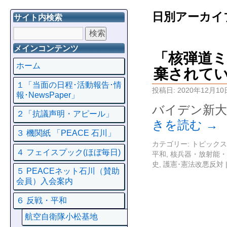
日別アーカイ
サイト内検索
メインコンテンツ
「核弾道
ホーム
棄されて
１「当面の日程･活動報告･情
投稿日:
2020年12月10
報･NewsPaper」
バイデン新大
２「抗議声明・アピール」
きを読む
→
３ 機関紙 「PEACE 石川」
カテゴリー:
トピックス
４ フェイスプック(ほぼ毎日)
平和
,
核兵器・放射能・
史
,
護憲･憲法改悪反対
５ PEACEネット石川（賛助
会員）入会案内
６ 反戦・平和
航空自衛隊小松基地