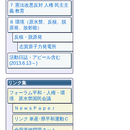
７ 憲法改悪反対 人権 民主主
義 教育
８ 環境（原水禁、反核、脱
原発、放射能）
反核・脱原発
志賀原子力発電所
活動日誌・アピール含む
(2013.6.13～)
リンク集
フォーラム平和・人権・環
境 原水禁国民会議
ＮｅｗｓＰａｐｅｒ
リンク 単産･県平和運動Ｃ
全国基地問題ネット