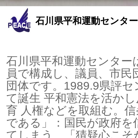
石川県平和運動センター
石川県平和運動センターは
員で構成し、議員、市民
団体です。1989.9県評セ
て誕生 平和憲法を活かし反
育 人権などを取組む。
である」：国民が政府を
てしまう、「猜疑心こそ