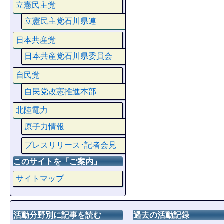
立憲民主党
立憲民主党石川県連
日本共産党
日本共産党石川県委員会
自民党
自民党改憲推進本部
北陸電力
原子力情報
プレスリリース･記者会見
このサイトを「ご案内」
サイトマップ
活動分野別に記事を読む
過去の活動記録