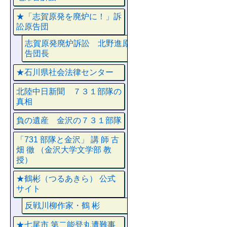
★「志賀原発を廃炉に！」訴
訟原告団
志賀原発廃炉訴訟 北野進原
告団長
★石川県社会法律センター
北陸中日新聞 ７３１部隊の
真相
負の遺産 金沢の７３１部隊
「731 部隊と金沢」 講 師 古
畑 徹 （金沢大学文学部 教
授）
★鶴彬（つるあきら） 公式
サイト
反戦川柳作家・鶴 彬
★七尾市 第二能登丸遭難事