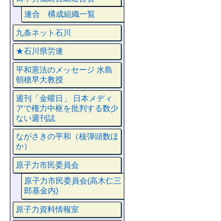
連合 構成組織一覧
九条ネット石川
★石川県労連
平和憲法のメッセージ 水島
朝穂早大教授
週刊「金曜日」 日本メディ
アで権力中枢を批判する数少
ない週刊誌
ながさきの平和（核弾頭数ほ
か）
原子力市民委員会
原子力市民委員会(高木仁三
郎基金内)
原子力資料情報室