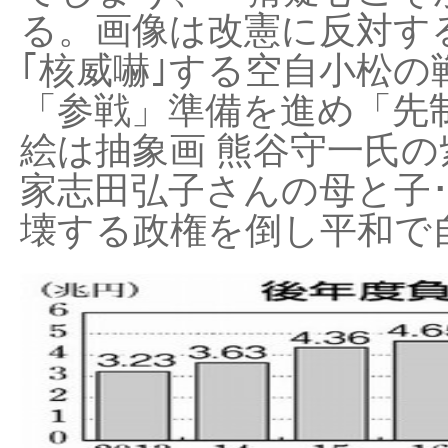
る。画像は改憲に反対する
｢核威嚇｣する空自小松の
「参戦」準備を進め「先
絵は抽象画 熊谷守一氏の
家志田弘子さんの母と子
壊する政権を倒し平和で