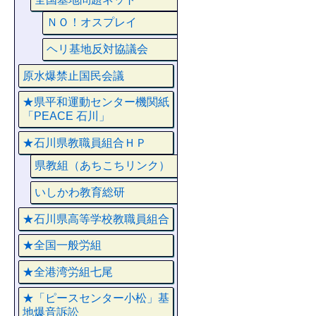
ＮＯ！オスプレイ
ヘリ基地反対協議会
原水爆禁止国民会議
★県平和運動センター機関紙
「PEACE 石川」
★石川県教職員組合ＨＰ
県教組（あちこちリンク）
いしかわ教育総研
★石川県高等学校教職員組合
★全国一般労組
★全港湾労組七尾
★「ピースセンター小松」基
地爆音訴訟