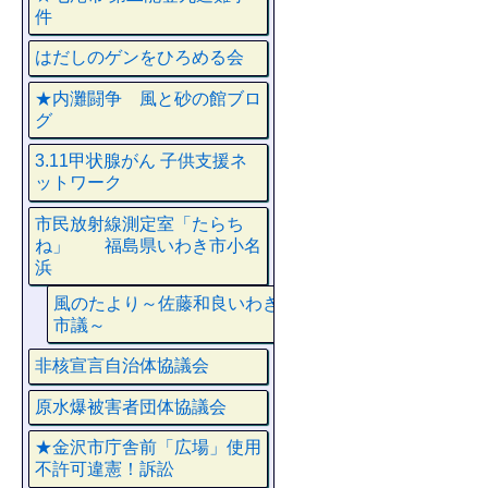
件
はだしのゲンをひろめる会
★内灘闘争 風と砂の館ブロ
グ
3.11甲状腺がん 子供支援ネ
ットワーク
市民放射線測定室「たらち
ね」 福島県いわき市小名
浜
風のたより～佐藤和良いわき
市議～
非核宣言自治体協議会
原水爆被害者団体協議会
★金沢市庁舎前「広場」使用
不許可違憲！訴訟