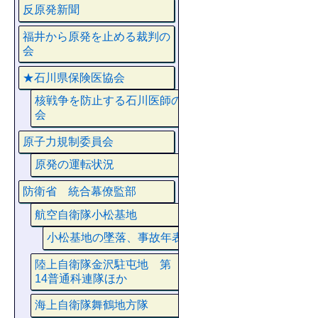
反原発新聞
福井から原発を止める裁判の
会
★石川県保険医協会
核戦争を防止する石川医師の
会
原子力規制委員会
原発の運転状況
防衛省 統合幕僚監部
航空自衛隊小松基地
小松基地の墜落、事故年表
陸上自衛隊金沢駐屯地 第
14普通科連隊ほか
海上自衛隊舞鶴地方隊