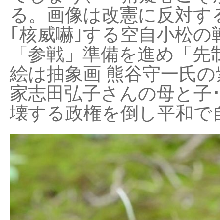
る。画像は改憲に反対する
｢核威嚇｣する空自小松の
「参戦」準備を進め「先
絵は抽象画 熊谷守一氏の
家志田弘子さんの母と子
壊する政権を倒し平和で