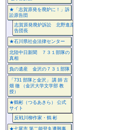
★「志賀原発を廃炉に！」訴
訟原告団
志賀原発廃炉訴訟 北野進原
告団長
★石川県社会法律センター
北陸中日新聞 ７３１部隊の
真相
負の遺産 金沢の７３１部隊
「731 部隊と金沢」 講 師 古
畑 徹 （金沢大学文学部 教
授）
★鶴彬（つるあきら） 公式
サイト
反戦川柳作家・鶴 彬
★七尾市 第二能登丸遭難事