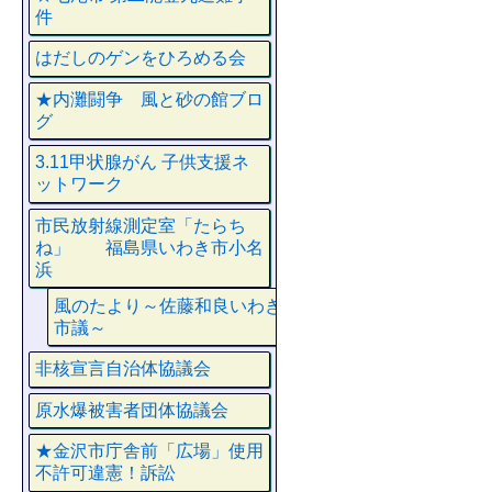
件
はだしのゲンをひろめる会
★内灘闘争 風と砂の館ブロ
グ
3.11甲状腺がん 子供支援ネ
ットワーク
市民放射線測定室「たらち
ね」 福島県いわき市小名
浜
風のたより～佐藤和良いわき
市議～
非核宣言自治体協議会
原水爆被害者団体協議会
★金沢市庁舎前「広場」使用
不許可違憲！訴訟