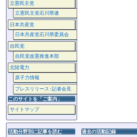
立憲民主党
立憲民主党石川県連
日本共産党
日本共産党石川県委員会
自民党
自民党改憲推進本部
北陸電力
原子力情報
プレスリリース･記者会見
このサイトを「ご案内」
サイトマップ
活動分野別に記事を読む
過去の活動記録