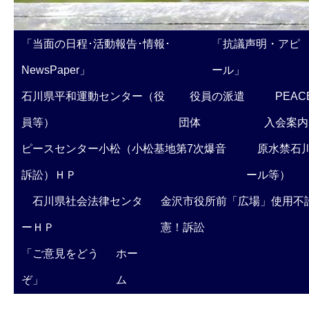
「当面の日程･活動報告･情報･
「抗議声明・アピ
NewsPaper」
ール」
石川県平和運動センター（役
役員の派遣
PEAC
員等）
団体
入会案内
ピースセンター小松（小松基地第7次爆音
原水禁石川
訴訟）ＨＰ
ール等）
石川県社会法律センタ
金沢市役所前「広場」使用不
ーＨＰ
憲！訴訟
「ご意見をどう
ホー
ぞ」
ム