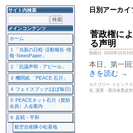
日別アーカイ
サイト内検索
メインコンテンツ
菅政権に
ホーム
る声明
１「当面の日程･活動報告･情
投稿日:
2020年10月19
報･NewsPaper」
本日、第一回
２「抗議声明・アピール」
きを読む
→
３ 機関紙 「PEACE 石川」
カテゴリー:
トピックス
４ フェイスプック(ほぼ毎日)
史
,
護憲・憲法改悪反対
５ PEACEネット石川（賛助
会員）入会案内
６ 反戦・平和
航空自衛隊小松基地