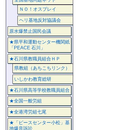
ＮＯ！オスプレイ
ヘリ基地反対協議会
原水爆禁止国民会議
★県平和運動センター機関紙
「PEACE 石川」
★石川県教職員組合ＨＰ
県教組（あちこちリンク）
いしかわ教育総研
★石川県高等学校教職員組合
★全国一般労組
★全港湾労組七尾
★「ピースセンター小松」基
地爆音訴訟