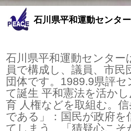
石川県平和運動センター
石川県平和運動センターは
員で構成し、議員、市民
団体です。1989.9県評セ
て誕生 平和憲法を活かし反
育 人権などを取組む。
である」：国民が政府を
てしまう、「猜疑心こそ