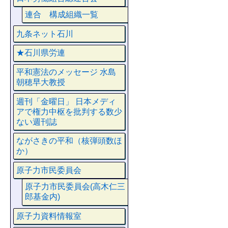
連合 構成組織一覧
九条ネット石川
★石川県労連
平和憲法のメッセージ 水島
朝穂早大教授
週刊「金曜日」 日本メディ
アで権力中枢を批判する数少
ない週刊誌
ながさきの平和（核弾頭数ほ
か）
原子力市民委員会
原子力市民委員会(高木仁三
郎基金内)
原子力資料情報室