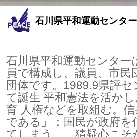
石川県平和運動センター
石川県平和運動センターは
員で構成し、議員、市民
団体です。1989.9県評セ
て誕生 平和憲法を活かし反
育 人権などを取組む。
である」：国民が政府を
てしまう、「猜疑心こそ