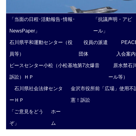
「当面の日程･活動報告･情報･
「抗議声明・アピ
NewsPaper」
ール」
石川県平和運動センター（役
役員の派遣
PEAC
員等）
団体
入会案内
ピースセンター小松（小松基地第7次爆音
原水禁石川
訴訟）ＨＰ
ール等）
石川県社会法律センタ
金沢市役所前「広場」使用不
ーＨＰ
憲！訴訟
「ご意見をどう
ホー
ぞ」
ム