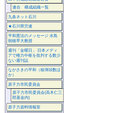
連合 構成組織一覧
九条ネット石川
★石川県労連
平和憲法のメッセージ 水島
朝穂早大教授
週刊「金曜日」 日本メディ
アで権力中枢を批判する数少
ない週刊誌
ながさきの平和（核弾頭数ほ
か）
原子力市民委員会
原子力市民委員会(高木仁三
郎基金内)
原子力資料情報室