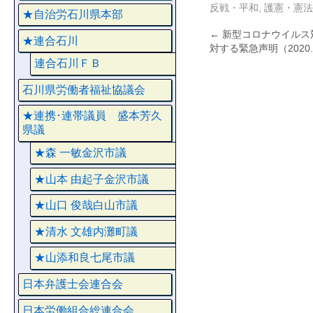
反戦・平和
,
護憲・憲法
★自治労石川県本部
←
新型コロナウイルス
★連合石川
対する緊急声明（2020
連合石川ＦＢ
石川県労働者福祉協議会
★連携･連帯議員 盛本芳久
県議
★森 一敏金沢市議
★山本 由起子金沢市議
★山口 俊哉白山市議
★清水 文雄内灘町議
★山添和良七尾市議
日本弁護士会連合会
日本労働組合総連合会