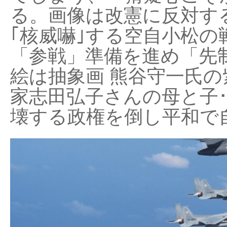
る。画像は改憲に反対する
｢核威嚇｣する空自小松の
「参戦」準備を進め「先
絵は抽象画 熊谷守一氏の
家志田弘子さんの母と子
壊する政権を倒し平和で