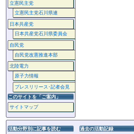
立憲民主党
立憲民主党石川県連
日本共産党
日本共産党石川県委員会
自民党
自民党改憲推進本部
北陸電力
原子力情報
プレスリリース･記者会見
このサイトを「ご案内」
サイトマップ
活動分野別に記事を読む
過去の活動記録