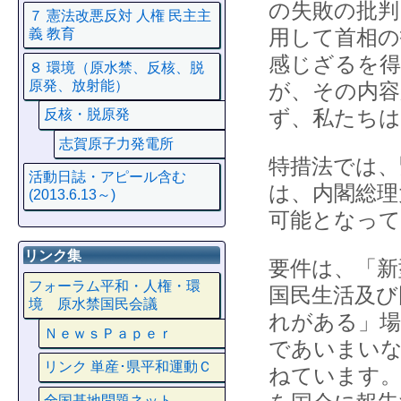
の失敗の批判
７ 憲法改悪反対 人権 民主主
用して首相の
義 教育
感じざるを得
８ 環境（原水禁、反核、脱
原発、放射能）
が、その内容
ず、私たちは
反核・脱原発
志賀原子力発電所
特措法では、
活動日誌・アピール含む
は、内閣総理
(2013.6.13～)
可能となっ
リンク集
要件は、「新
フォーラム平和・人権・環
国民生活及び
境 原水禁国民会議
れがある」場
ＮｅｗｓＰａｐｅｒ
であいまい
リンク 単産･県平和運動Ｃ
ねています。
全国基地問題ネット