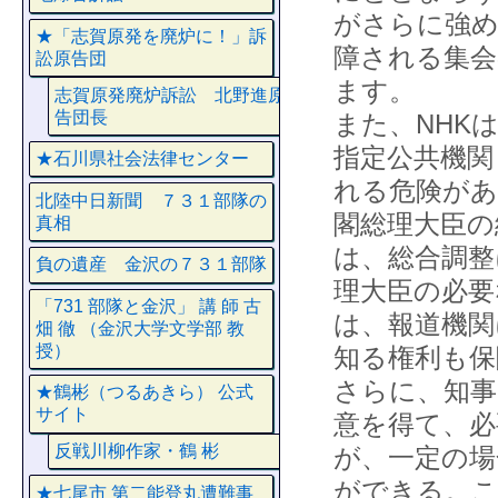
がさらに強め
★「志賀原発を廃炉に！」訴
障される集会
訟原告団
ます。
志賀原発廃炉訴訟 北野進原
告団長
また、NHK
指定公共機関
★石川県社会法律センター
れる危険があ
北陸中日新聞 ７３１部隊の
閣総理大臣の
真相
は、総合調整
負の遺産 金沢の７３１部隊
理大臣の必要
「731 部隊と金沢」 講 師 古
は、報道機関
畑 徹 （金沢大学文学部 教
授）
知る権利も
さらに、知事
★鶴彬（つるあきら） 公式
サイト
意を得て、必
反戦川柳作家・鶴 彬
が、一定の場
ができる。こ
★七尾市 第二能登丸遭難事