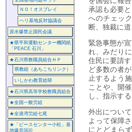
を国会に報告
承認も必要と
ＮＯ！オスプレイ
へのチェック
ヘリ基地反対協議会
断、独裁に道
原水爆禁止国民会議
緊急事態が宣
★県平和運動センター機関紙
「PEACE 石川」
れ、みだりに
住民に要請す
★石川県教職員組合ＨＰ
ど多数の者が
県教組（あちこちリンク）
止するよう施
いしかわ教育総研
ことや、開催
★石川県高等学校教職員組合
し、指示す
★全国一般労組
外出について
★全港湾労組七尾
よって保障さ
★「ピースセンター小松」基
にとどまらず
地爆音訴訟