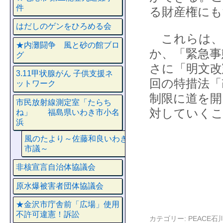
件
る財産権にも
はだしのゲンをひろめる会
これらは、
★内灘闘争 風と砂の館ブロ
か、「緊急事
グ
さに「明文改
3.11甲状腺がん 子供支援ネ
回の特措法「
ットワーク
制限に道を開
市民放射線測定室「たらち
対していく
ね」 福島県いわき市小名
浜
風のたより～佐藤和良いわき
市議～
非核宣言自治体協議会
原水爆被害者団体協議会
★金沢市庁舎前「広場」使用
不許可違憲！訴訟
カテゴリー:
PEACE