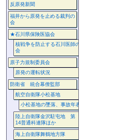
反原発新聞
福井から原発を止める裁判の
会
★石川県保険医協会
核戦争を防止する石川医師の
会
原子力規制委員会
原発の運転状況
防衛省 統合幕僚監部
航空自衛隊小松基地
小松基地の墜落、事故年表
陸上自衛隊金沢駐屯地 第
14普通科連隊ほか
海上自衛隊舞鶴地方隊