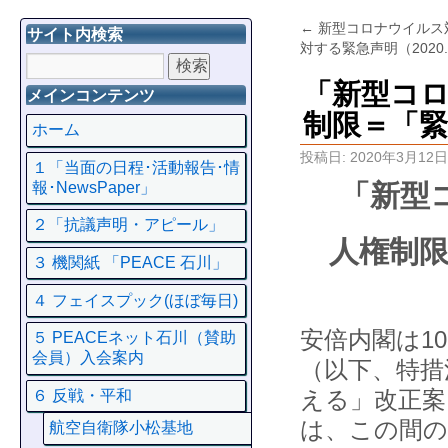
←
新型コロナウイルス
サイト内検索
対する緊急声明（2020
「新型コロ
メインコンテンツ
制限＝「緊
ホーム
投稿日:
2020年3月12日
１「当面の日程･活動報告･情
報･NewsPaper」
「新型
２「抗議声明・アピール」
人権制
３ 機関紙 「PEACE 石川」
４ フェイスプック(ほぼ毎日)
安倍内閣は1
５ PEACEネット石川（賛助
会員）入会案内
（以下、特措
える」改正案
６ 反戦・平和
は、この間の
航空自衛隊小松基地