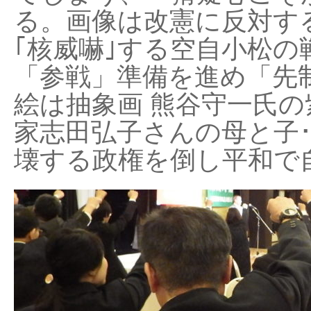
る。画像は改憲に反対する
｢核威嚇｣する空自小松の
「参戦」準備を進め「先
絵は抽象画 熊谷守一氏の
家志田弘子さんの母と子
壊する政権を倒し平和で