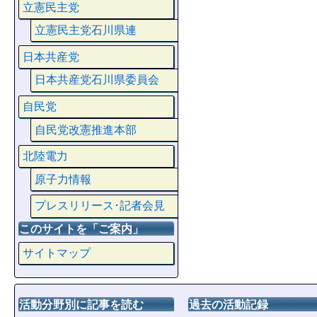
立憲民主党
立憲民主党石川県連
日本共産党
日本共産党石川県委員会
自民党
自民党改憲推進本部
北陸電力
原子力情報
プレスリリース･記者会見
このサイトを「ご案内」
サイトマップ
活動分野別に記事を読む
過去の活動記録