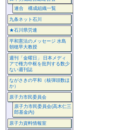
連合 構成組織一覧
九条ネット石川
★石川県労連
平和憲法のメッセージ 水島
朝穂早大教授
週刊「金曜日」 日本メディ
アで権力中枢を批判する数少
ない週刊誌
ながさきの平和（核弾頭数ほ
か）
原子力市民委員会
原子力市民委員会(高木仁三
郎基金内)
原子力資料情報室