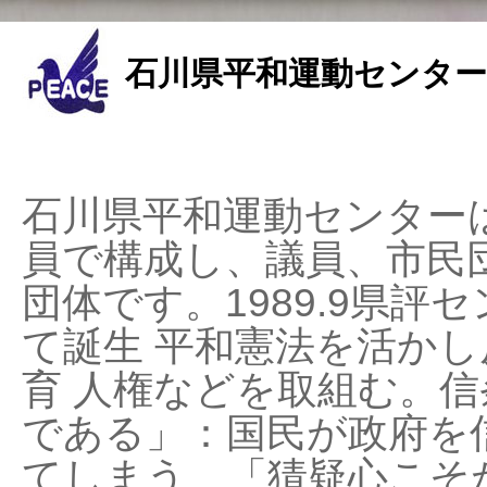
石川県平和運動センター
石川県平和運動センターは
員で構成し、議員、市民
団体です。1989.9県評セ
て誕生 平和憲法を活かし反
育 人権などを取組む。
である」：国民が政府を
てしまう、「猜疑心こそ