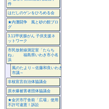
件
はだしのゲンをひろめる会
★内灘闘争 風と砂の館ブロ
グ
3.11甲状腺がん 子供支援ネ
ットワーク
市民放射線測定室「たらち
ね」 福島県いわき市小名
浜
風のたより～佐藤和良いわき
市議～
非核宣言自治体協議会
原水爆被害者団体協議会
★金沢市庁舎前「広場」使用
不許可違憲！訴訟