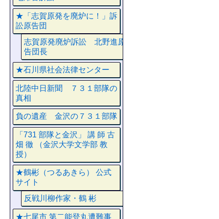
★「志賀原発を廃炉に！」訴
訟原告団
志賀原発廃炉訴訟 北野進原
告団長
★石川県社会法律センター
北陸中日新聞 ７３１部隊の
真相
負の遺産 金沢の７３１部隊
「731 部隊と金沢」 講 師 古
畑 徹 （金沢大学文学部 教
授）
★鶴彬（つるあきら） 公式
サイト
反戦川柳作家・鶴 彬
★七尾市 第二能登丸遭難事