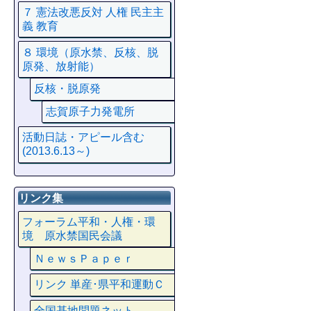
７ 憲法改悪反対 人権 民主主
義 教育
８ 環境（原水禁、反核、脱
原発、放射能）
反核・脱原発
志賀原子力発電所
活動日誌・アピール含む
(2013.6.13～)
リンク集
フォーラム平和・人権・環
境 原水禁国民会議
ＮｅｗｓＰａｐｅｒ
リンク 単産･県平和運動Ｃ
全国基地問題ネット