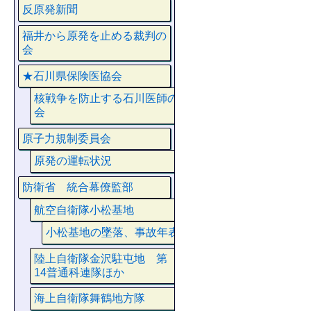
反原発新聞
福井から原発を止める裁判の
会
★石川県保険医協会
核戦争を防止する石川医師の
会
原子力規制委員会
原発の運転状況
防衛省 統合幕僚監部
航空自衛隊小松基地
小松基地の墜落、事故年表
陸上自衛隊金沢駐屯地 第
14普通科連隊ほか
海上自衛隊舞鶴地方隊