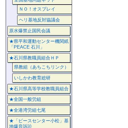
ＮＯ！オスプレイ
ヘリ基地反対協議会
原水爆禁止国民会議
★県平和運動センター機関紙
「PEACE 石川」
★石川県教職員組合ＨＰ
県教組（あちこちリンク）
いしかわ教育総研
★石川県高等学校教職員組合
★全国一般労組
★全港湾労組七尾
★「ピースセンター小松」基
地爆音訴訟