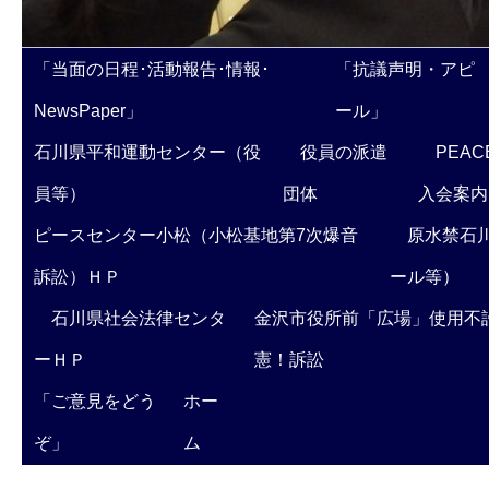
「当面の日程･活動報告･情報･
「抗議声明・アピ
NewsPaper」
ール」
石川県平和運動センター（役
役員の派遣
PEAC
員等）
団体
入会案内
ピースセンター小松（小松基地第7次爆音
原水禁石川
訴訟）ＨＰ
ール等）
石川県社会法律センタ
金沢市役所前「広場」使用不
ーＨＰ
憲！訴訟
「ご意見をどう
ホー
ぞ」
ム