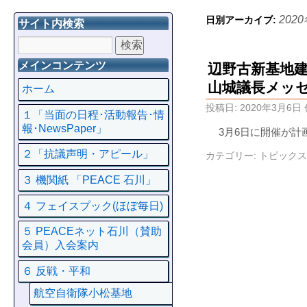
202
日別アーカイブ:
サイト内検索
メインコンテンツ
辺野古新基地
山城議長メッ
ホーム
投稿日:
2020年3月6日
１「当面の日程･活動報告･情
報･NewsPaper」
3月6日に開催が計
２「抗議声明・アピール」
カテゴリー:
トピックス
３ 機関紙 「PEACE 石川」
４ フェイスプック(ほぼ毎日)
５ PEACEネット石川（賛助
会員）入会案内
６ 反戦・平和
航空自衛隊小松基地