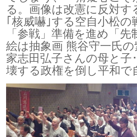
る。画像は改憲に反対する
｢核威嚇｣する空自小松の
「参戦」準備を進め「先
絵は抽象画 熊谷守一氏の
家志田弘子さんの母と子
壊する政権を倒し平和で