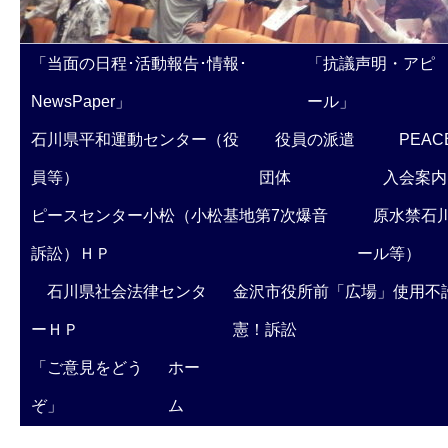
「当面の日程･活動報告･情報･
「抗議声明・アピ
NewsPaper」
ール」
石川県平和運動センター（役
役員の派遣
PEAC
員等）
団体
入会案内
ピースセンター小松（小松基地第7次爆音
原水禁石川
訴訟）ＨＰ
ール等）
石川県社会法律センタ
金沢市役所前「広場」使用不
ーＨＰ
憲！訴訟
「ご意見をどう
ホー
ぞ」
ム