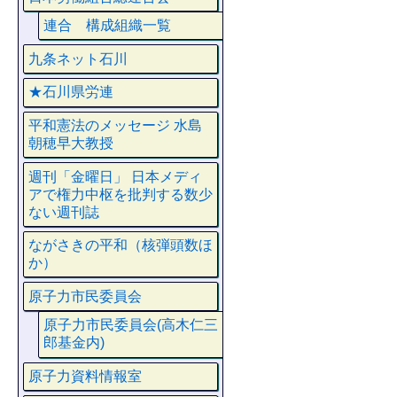
連合 構成組織一覧
九条ネット石川
★石川県労連
平和憲法のメッセージ 水島
朝穂早大教授
週刊「金曜日」 日本メディ
アで権力中枢を批判する数少
ない週刊誌
ながさきの平和（核弾頭数ほ
か）
原子力市民委員会
原子力市民委員会(高木仁三
郎基金内)
原子力資料情報室