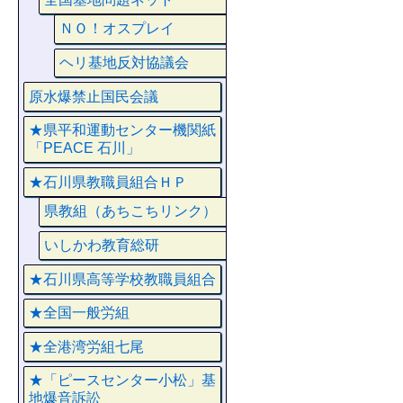
ＮＯ！オスプレイ
ヘリ基地反対協議会
原水爆禁止国民会議
★県平和運動センター機関紙
「PEACE 石川」
★石川県教職員組合ＨＰ
県教組（あちこちリンク）
いしかわ教育総研
★石川県高等学校教職員組合
★全国一般労組
★全港湾労組七尾
★「ピースセンター小松」基
地爆音訴訟