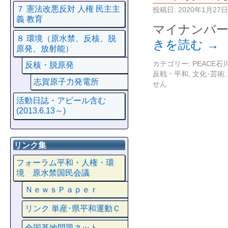
７ 憲法改悪反対 人権 民主主
投稿日:
2020年1月27日
義 教育
マイナンバー
８ 環境（原水禁、反核、脱
きを読む
→
原発、放射能）
カテゴリー:
PEACE
反核・脱原発
反戦・平和
,
文化･芸術
志賀原子力発電所
せん
活動日誌・アピール含む
(2013.6.13～)
リンク集
フォーラム平和・人権・環
境 原水禁国民会議
ＮｅｗｓＰａｐｅｒ
リンク 単産･県平和運動Ｃ
全国基地問題ネット