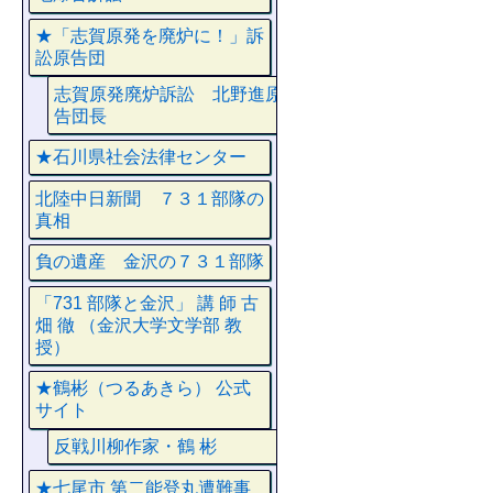
★「志賀原発を廃炉に！」訴
訟原告団
志賀原発廃炉訴訟 北野進原
告団長
★石川県社会法律センター
北陸中日新聞 ７３１部隊の
真相
負の遺産 金沢の７３１部隊
「731 部隊と金沢」 講 師 古
畑 徹 （金沢大学文学部 教
授）
★鶴彬（つるあきら） 公式
サイト
反戦川柳作家・鶴 彬
★七尾市 第二能登丸遭難事