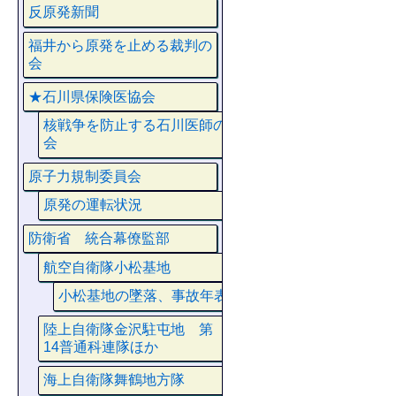
反原発新聞
福井から原発を止める裁判の
会
★石川県保険医協会
核戦争を防止する石川医師の
会
原子力規制委員会
原発の運転状況
防衛省 統合幕僚監部
航空自衛隊小松基地
小松基地の墜落、事故年表
陸上自衛隊金沢駐屯地 第
14普通科連隊ほか
海上自衛隊舞鶴地方隊