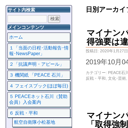
日別アーカイ
サイト内検索
メインコンテンツ
マイナン
ホーム
得強要は
１「当面の日程･活動報告･情
投稿日:
2020年1月27日
報･NewsPaper」
2019年10月
２「抗議声明・アピール」
カテゴリー:
PEACE
３ 機関紙 「PEACE 石川」
反戦・平和
,
文化･芸術
４ フェイスプック(ほぼ毎日)
５ PEACEネット石川（賛助
会員）入会案内
６ 反戦・平和
マイナン
「取得強制
航空自衛隊小松基地