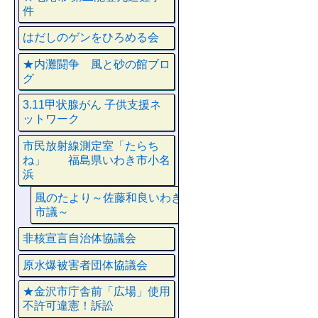
件
はだしのゲンをひろめる会
★内灘闘争 風と砂の館ブロ
グ
3.11甲状腺がん 子供支援ネ
ットワーク
市民放射線測定室「たらち
ね」 福島県いわき市小名
浜
風のたより～佐藤和良いわき
市議～
非核宣言自治体協議会
原水爆被害者団体協議会
★金沢市庁舎前「広場」使用
不許可違憲！訴訟