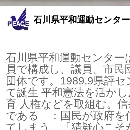
石川県平和運動センター
石川県平和運動センターは
員で構成し、議員、市民
団体です。1989.9県評セ
て誕生 平和憲法を活かし反
育 人権などを取組む。
である」：国民が政府を
てしまう、「猜疑心こそ