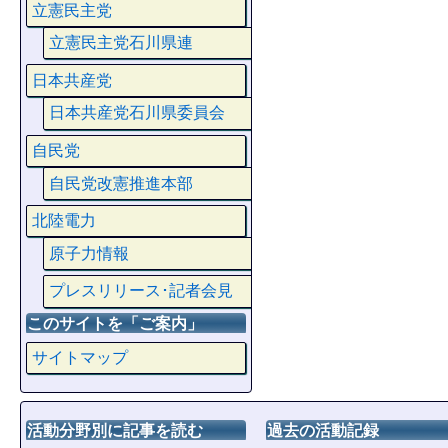
立憲民主党
立憲民主党石川県連
日本共産党
日本共産党石川県委員会
自民党
自民党改憲推進本部
北陸電力
原子力情報
プレスリリース･記者会見
このサイトを「ご案内」
サイトマップ
活動分野別に記事を読む
過去の活動記録