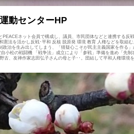
運動センターHP
PEACEネット会員で構成し、議員、市民団体などと連携する反戦・
 平和憲法を活かし反戦･平和 反核 脱原発 環境 教育 人権などを取
制政治を生み出してしまう、「猜疑心こそが民主主義国家を作る」
る空自小松の戦闘機 「戦争法」成立により「参戦」準備を進め「先
辺野古、友禅作家志田弘子さんの母と子･･。団結して平和人権環境