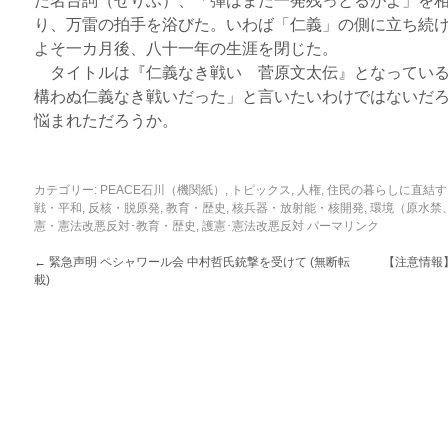
た名台詞（せりふ）、「弾はまだ一発残っとるがよ」を
り、万雷の拍手を浴びた。いわば「仁義」の側に立ち続
よそ一カ月後、八十一年の生涯を閉じた。
タイトルは『仁義なき戦い 菅原文太伝』となっている
構わぬ仁義なき戦いだった」と言いたいわけではないだ
悩まれただろうか。
カテゴリー:
PEACE石川（機関紙）
,
トピックス
,
人権
,
住民の暮らしに直結す
戦・平和
,
反核・脱原発
,
教育・歴史
,
核兵器・放射能・核開発
,
環境（原水禁
憲・憲法改悪反対･教育・歴史
,
護憲･憲法改悪反対
パーマリンク
←
緊急声明 ペシャワール会 中村哲氏銃撃を受けて (無断転
【注意情報
載)