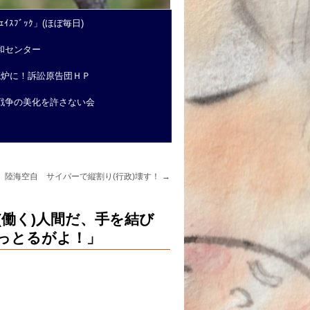
ｲｽﾌﾞｯｸ」(ほぼ毎日)
和センター
廃炉に！訴訟原告団ＨＰ
戦争の美化を許さない会
】陸海空自 サイバーで縦割り(行政)壊す！
→
働く)人間だ、手を結び
っとるがよ！」