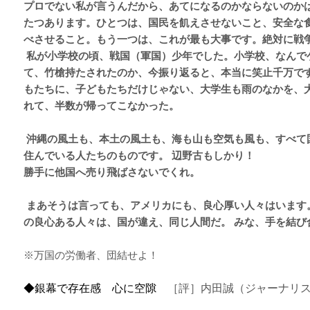
プロでない私が言うんだから、あてになるのかならないのか
たつあります。
ひとつは、国民を飢えさせないこと、安全な
べさせること。
もう一つは、これが最も大事です。
絶対に戦
私が小学校の頃、戦国（軍国）少年でした。小学校、なんで
て、竹槍持たされたのか、今振り返ると、本当に笑止千万で
もたちに、子どもたちだけじゃない、大学生も雨のなかを、
れて、半数が帰ってこなかった。
沖縄の風土も、本土の風土も、海も山も空気も風も、すべて
住んでいる人たちのものです。 辺野古もしかり！
勝手に他国へ売り飛ばさないでくれ。
まあそうは言っても、アメリカにも、良心厚い人々はいます
の良心ある人々は、国が違え、同じ人間だ。 みな、手を結び
※万国の労働者、団結せよ！
◆銀幕で存在感 心に空隙
［評］内田誠（ジャーナリ