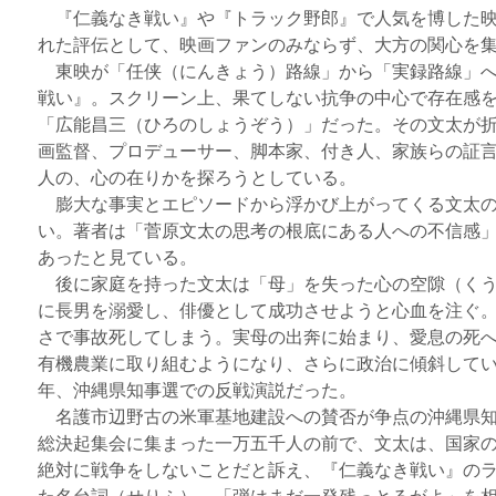
『仁義なき戦い』や『トラック野郎』で人気を博した映
れた評伝として、映画ファンのみならず、大方の関心を
東映が「任侠（にんきょう）路線」から「実録路線」へ
戦い』。スクリーン上、果てしない抗争の中心で存在感
「広能昌三（ひろのしょうぞう）」だった。その文太が
画監督、プロデューサー、脚本家、付き人、家族らの証
人の、心の在りかを探ろうとしている。
膨大な事実とエピソードから浮かび上がってくる文太の
い。著者は「菅原文太の思考の根底にある人への不信感
あったと見ている。
後に家庭を持った文太は「母」を失った心の空隙（くう
に長男を溺愛し、俳優として成功させようと心血を注ぐ
さで事故死してしまう。実母の出奔に始まり、愛息の死
有機農業に取り組むようになり、さらに政治に傾斜して
年、沖縄県知事選での反戦演説だった。
名護市辺野古の米軍基地建設への賛否が争点の沖縄県知
総決起集会に集まった一万五千人の前で、文太は、国家
絶対に戦争をしないことだと訴え、『仁義なき戦い』の