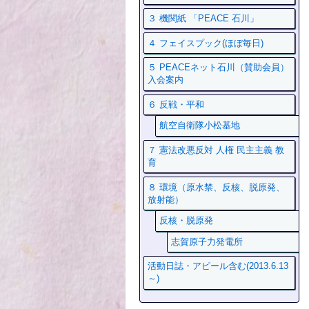
３ 機関紙 「PEACE 石川」
４ フェイスプック(ほぼ毎日)
５ PEACEネット石川（賛助会員）
入会案内
６ 反戦・平和
航空自衛隊小松基地
７ 憲法改悪反対 人権 民主主義 教
育
８ 環境（原水禁、反核、脱原発、
放射能）
反核・脱原発
志賀原子力発電所
活動日誌・アピール含む(2013.6.13
～)