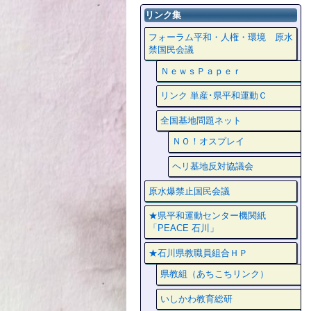
リンク集
フォーラム平和・人権・環境 原水
禁国民会議
ＮｅｗｓＰａｐｅｒ
リンク 単産･県平和運動Ｃ
全国基地問題ネット
ＮＯ！オスプレイ
ヘリ基地反対協議会
原水爆禁止国民会議
★県平和運動センター機関紙
「PEACE 石川」
★石川県教職員組合ＨＰ
県教組（あちこちリンク）
いしかわ教育総研