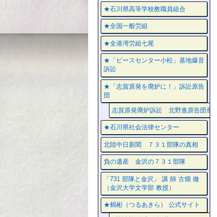
★石川県高等学校教職員組合
★全国一般労組
★全港湾労組七尾
★「ピースセンター小松」基地爆音
訴訟
★「志賀原発を廃炉に！」訴訟原告
団
志賀原発廃炉訴訟 北野進原告団長
★石川県社会法律センター
北陸中日新聞 ７３１部隊の真相
負の遺産 金沢の７３１部隊
「731 部隊と金沢」 講 師 古畑 徹
（金沢大学文学部 教授）
★鶴彬（つるあきら） 公式サイト