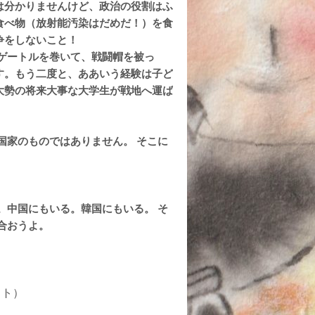
は分かりませんけど、政治の役
割はふ
食べ物（放射能汚染はだめだ！）を食
争をしないこと！
ゲートルを巻いて、戦闘帽
を被っ
す。もう二度と、ああ
いう経験は子ど
大勢の将来大
事な大学生が戦地へ運ば
国家のものではありません。 そこに
。中国にもいる。韓国にもい
る。
そ
合おうよ。
スト）