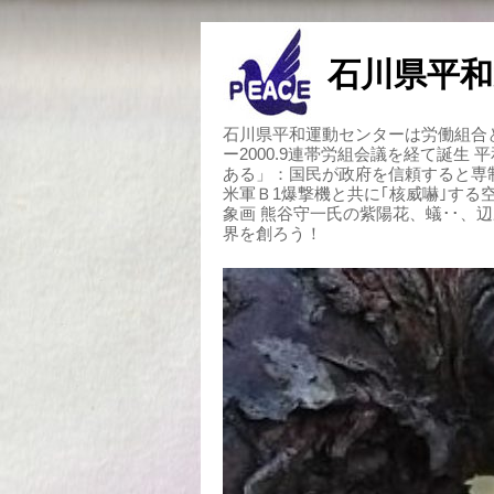
石川県平和
石川県平和運動センターは労働組合と
ー2000.9連帯労組会議を経て誕生
ある」：国民が政府を信頼すると専
米軍Ｂ1爆撃機と共に｢核威嚇｣す
象画 熊谷守一氏の紫陽花、蟻･･、
界を創ろう！