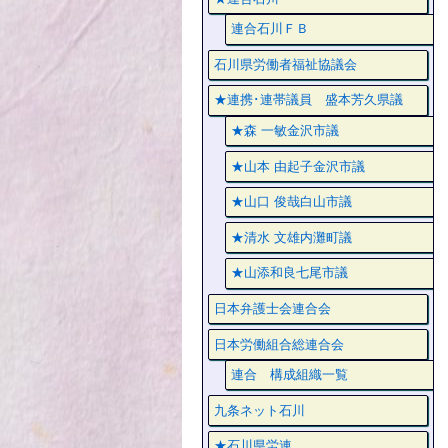
連合石川ＦＢ
石川県労働者福祉協議会
★連携･連帯議員 盛本芳久県議
★森 一敏金沢市議
★山本 由起子金沢市議
★山口 俊哉白山市議
★清水 文雄内灘町議
★山添和良七尾市議
日本弁護士会連合会
日本労働組合総連合会
連合 構成組織一覧
九条ネット石川
★石川県労連