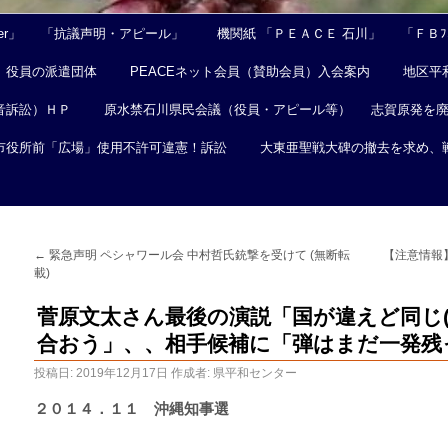
er」
「抗議声明・アピール」
機関紙 「ＰＥＡＣＥ 石川」
「ＦＢﾌｪ
役員の派遣団体
PEACEネット会員（賛助会員）入会案内
地区平
音訴訟）ＨＰ
原水禁石川県民会議（役員・アピール等）
志賀原発を
市役所前「広場」使用不許可違憲！訴訟
大東亜聖戦大碑の撤去を求め、
←
緊急声明 ペシャワール会 中村哲氏銃撃を受けて (無断転
【注意情報
載)
菅原文太さん最後の演説「国が違えど同じ(
合おう」、、相手候補に「弾はまだ一発残
投稿日:
2019年12月17日
作成者:
県平和センター
２０１４．１１ 沖縄知事選