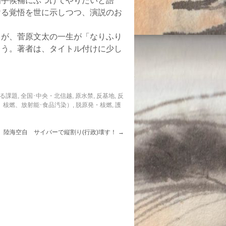
相手候補にぶつけてやりたいと語
ける覚悟を世に示しつつ、演説のお
が、菅原文太の一生が「なりふり
ろう。著者は、タイトル付けに少し
る課題
,
全国･中央・北信越
,
原水禁
,
反基地
,
反
、核燃、放射能･食品汚染）
,
脱原発・核燃
,
護
】陸海空自 サイバーで縦割り(行政)壊す！
→