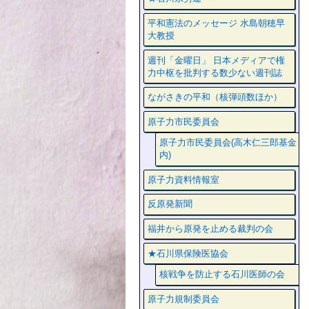
平和憲法のメッセージ 水島朝穂早
大教授
週刊「金曜日」 日本メディアで権
力中枢を批判する数少ない週刊誌
ながさきの平和（核弾頭数ほか）
原子力市民委員会
原子力市民委員会(高木仁三郎基金
内)
原子力資料情報室
反原発新聞
福井から原発を止める裁判の会
★石川県保険医協会
核戦争を防止する石川医師の会
原子力規制委員会