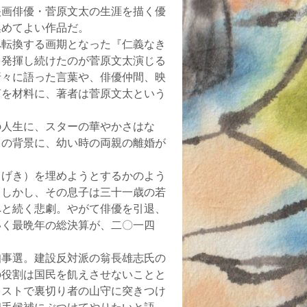
画俳優・菅原文太の生涯を描く優
集めてよい作品だ。
転換する画期となった『仁義なき
を発揮し続けたのが菅原文太演じる
折々に語った言葉や、俳優仲間、映
言を材料に、著者は菅原文太という
人生に、スターの華やかさはな
」の背景に、幼い時の両親の離婚が
げき）を埋めようとするかのよう
。しかし、その息子は三十一歳の若
へと続く悲劇。やがて俳優を引退、
いく最晩年の総決算が、二〇一四
事選。建設反対派の翁長雄志氏の
の役割は国民を飢えさせないことと
ラストで裏切り者の山守に突きつけ