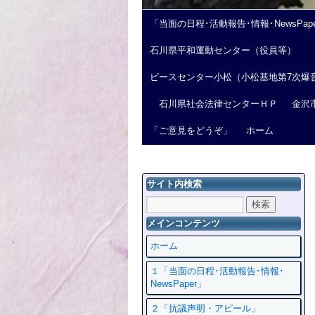
「当面の日程･活動報告･情報･NewsPap
石川県平和運動センター（役員等）
ピースセンター小松（小松基地第7次爆
石川県社会法律センターＨＰ
金沢
「ご意見をどうぞ」
ホーム
サイト内検索
メインコンテンツ
ホーム
１「当面の日程･活動報告･情報･
NewsPaper」
２「抗議声明・アピール」