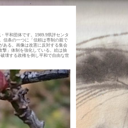
平和団体です。1989.9県評センタ
組む。信条の一つに「信頼は専制の親で
がある。画像は改憲に反対する集会
制攻撃」体制を強化している。絵は抽
を破壊する政権を倒し平和で自由な世