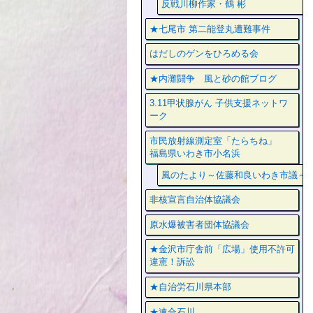
反戦川柳作家・鶴 彬
★七尾市 第二能登丸遭難事件
はだしのゲンをひろめる会
★内灘闘争 風と砂の館ブログ
3.11甲状腺がん 子供支援ネットワ
ーク
市民放射線測定室「たらちね」
福島県いわき市小名浜
風のたより～佐藤和良いわき市議～
非核宣言自治体協議会
原水爆被害者団体協議会
★金沢市庁舎前「広場」使用不許可
違憲！訴訟
★自治労石川県本部
★連合石川