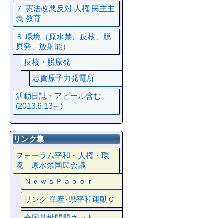
７ 憲法改悪反対 人権 民主主
義 教育
８ 環境（原水禁、反核、脱
原発、放射能）
反核・脱原発
志賀原子力発電所
活動日誌・アピール含む
(2013.6.13～)
リンク集
フォーラム平和・人権・環
境 原水禁国民会議
ＮｅｗｓＰａｐｅｒ
リンク 単産･県平和運動Ｃ
全国基地問題ネット