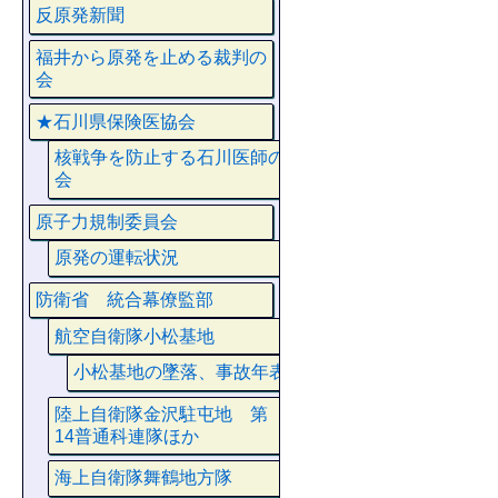
反原発新聞
福井から原発を止める裁判の
会
★石川県保険医協会
核戦争を防止する石川医師の
会
原子力規制委員会
原発の運転状況
防衛省 統合幕僚監部
航空自衛隊小松基地
小松基地の墜落、事故年表
陸上自衛隊金沢駐屯地 第
14普通科連隊ほか
海上自衛隊舞鶴地方隊