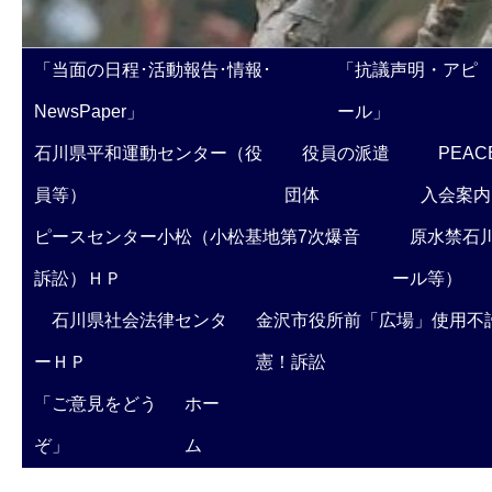
「当面の日程･活動報告･情報･
「抗議声明・アピ
NewsPaper」
ール」
石川県平和運動センター（役
役員の派遣
PEAC
員等）
団体
入会案内
ピースセンター小松（小松基地第7次爆音
原水禁石川
訴訟）ＨＰ
ール等）
石川県社会法律センタ
金沢市役所前「広場」使用不
ーＨＰ
憲！訴訟
「ご意見をどう
ホー
ぞ」
ム