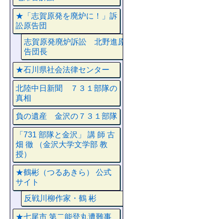
★「志賀原発を廃炉に！」訴
訟原告団
志賀原発廃炉訴訟 北野進原
告団長
★石川県社会法律センター
北陸中日新聞 ７３１部隊の
真相
負の遺産 金沢の７３１部隊
「731 部隊と金沢」 講 師 古
畑 徹 （金沢大学文学部 教
授）
★鶴彬（つるあきら） 公式
サイト
反戦川柳作家・鶴 彬
★七尾市 第二能登丸遭難事