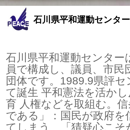
石川県平和運動センター
石川県平和運動センターは
員で構成し、議員、市民
団体です。1989.9県評セ
て誕生 平和憲法を活かし反
育 人権などを取組む。
である」：国民が政府を
てしまう、「猜疑心こそ