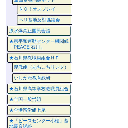
ＮＯ！オスプレイ
ヘリ基地反対協議会
原水爆禁止国民会議
★県平和運動センター機関紙
「PEACE 石川」
★石川県教職員組合ＨＰ
県教組（あちこちリンク）
いしかわ教育総研
★石川県高等学校教職員組合
★全国一般労組
★全港湾労組七尾
★「ピースセンター小松」基
地爆音訴訟