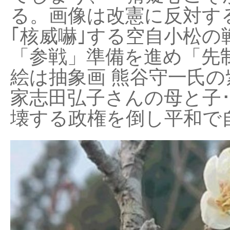
る。画像は改憲に反対する
｢核威嚇｣する空自小松の
「参戦」準備を進め「先
絵は抽象画 熊谷守一氏の
家志田弘子さんの母と子
壊する政権を倒し平和で