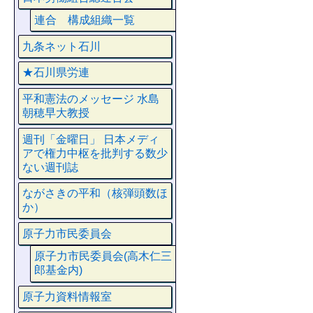
連合 構成組織一覧
九条ネット石川
★石川県労連
平和憲法のメッセージ 水島
朝穂早大教授
週刊「金曜日」 日本メディ
アで権力中枢を批判する数少
ない週刊誌
ながさきの平和（核弾頭数ほ
か）
原子力市民委員会
原子力市民委員会(高木仁三
郎基金内)
原子力資料情報室