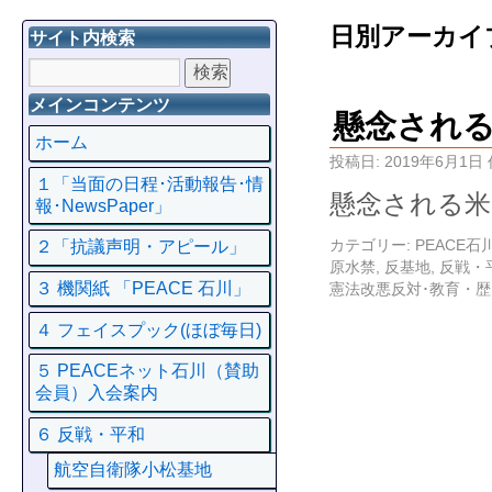
日別アーカイ
サイト内検索
メインコンテンツ
懸念され
ホーム
投稿日:
2019年6月1日
１「当面の日程･活動報告･情
懸念される米
報･NewsPaper」
カテゴリー:
PEACE
２「抗議声明・アピール」
原水禁
,
反基地
,
反戦・
３ 機関紙 「PEACE 石川」
憲法改悪反対･教育・歴
４ フェイスプック(ほぼ毎日)
５ PEACEネット石川（賛助
会員）入会案内
６ 反戦・平和
航空自衛隊小松基地