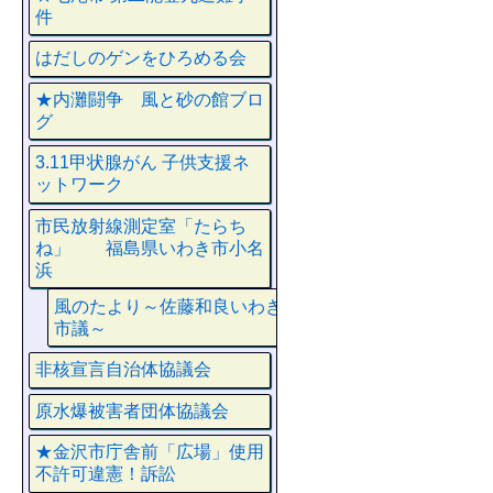
件
はだしのゲンをひろめる会
★内灘闘争 風と砂の館ブロ
グ
3.11甲状腺がん 子供支援ネ
ットワーク
市民放射線測定室「たらち
ね」 福島県いわき市小名
浜
風のたより～佐藤和良いわき
市議～
非核宣言自治体協議会
原水爆被害者団体協議会
★金沢市庁舎前「広場」使用
不許可違憲！訴訟