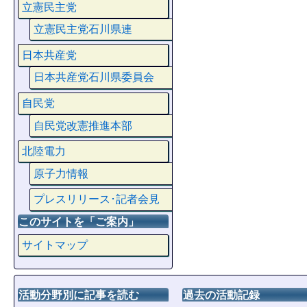
立憲民主党
立憲民主党石川県連
日本共産党
日本共産党石川県委員会
自民党
自民党改憲推進本部
北陸電力
原子力情報
プレスリリース･記者会見
このサイトを「ご案内」
サイトマップ
活動分野別に記事を読む
過去の活動記録