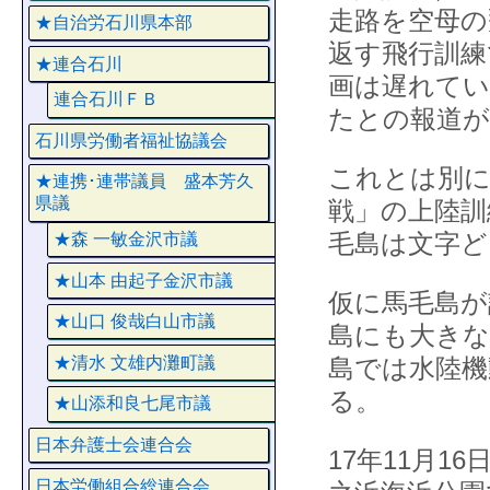
走路を空母の
★自治労石川県本部
返す飛行訓練
★連合石川
画は遅れてい
連合石川ＦＢ
たとの報道が
石川県労働者福祉協議会
これとは別に
★連携･連帯議員 盛本芳久
県議
戦」の上陸訓
毛島は文字ど
★森 一敏金沢市議
★山本 由起子金沢市議
仮に馬毛島が
★山口 俊哉白山市議
島にも大きな
★清水 文雄内灘町議
島では水陸機
る。
★山添和良七尾市議
日本弁護士会連合会
17年11月
日本労働組合総連合会