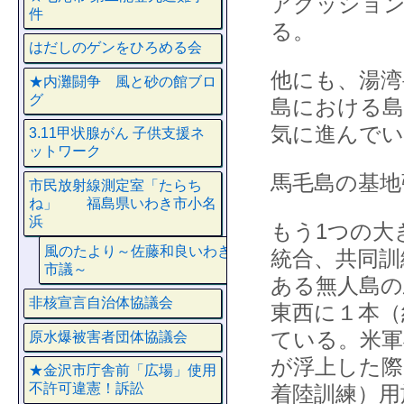
アクッション
件
る。
はだしのゲンをひろめる会
他にも、湯湾
★内灘闘争 風と砂の館ブロ
グ
島における島
気に進んでい
3.11甲状腺がん 子供支援ネ
ットワーク
馬毛島の基地
市民放射線測定室「たらち
ね」 福島県いわき市小名
浜
もう1つの大
風のたより～佐藤和良いわき
統合、共同訓
市議～
ある無人島の
非核宣言自治体協議会
東西に１本（
ている。米軍
原水爆被害者団体協議会
が浮上した際
★金沢市庁舎前「広場」使用
不許可違憲！訴訟
着陸訓練）用