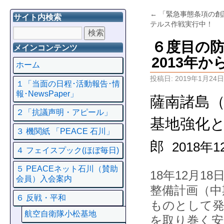
←
「緊急事態条項の創
サイト内検索
テルス作戦実行中！
６度目の防
メインコンテンツ
2013年
ホーム
投稿日:
2019年1月24日
１「当面の日程･活動報告･情
報･NewsPaper」
薩南諸島
２「抗議声明・アピール」
基地強化
３ 機関紙 「PEACE 石川」
郎
2018年1
４ フェイスプック(ほぼ毎日)
５ PEACEネット石川（賛助
18年12月
会員）入会案内
整備計画（中
６ 反戦・平和
ものとして発
航空自衛隊小松基地
を取り巻く安