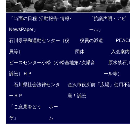
「当面の日程･活動報告･情報･
「抗議声明・アピ
NewsPaper」
ール」
石川県平和運動センター（役
役員の派遣
PEAC
員等）
団体
入会案内
ピースセンター小松（小松基地第7次爆音
原水禁石川
訴訟）ＨＰ
ール等）
石川県社会法律センタ
金沢市役所前「広場」使用不
ーＨＰ
憲！訴訟
「ご意見をどう
ホー
ぞ」
ム