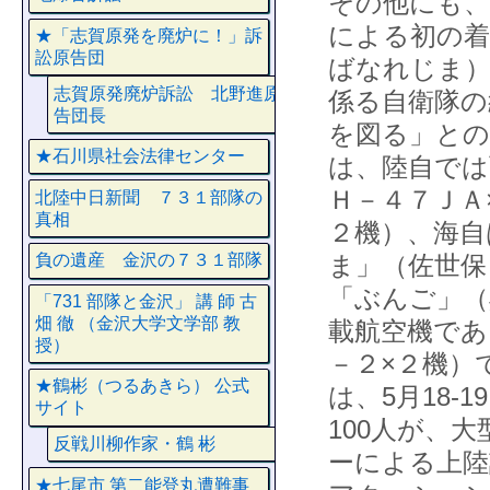
その他にも、2
による初の着
★「志賀原発を廃炉に！」訴
訟原告団
ばなれじま）
志賀原発廃炉訴訟 北野進原
係る自衛隊の
告団長
を図る」との
★石川県社会法律センター
は、陸自では
Ｈ－４７ＪＡ
北陸中日新聞 ７３１部隊の
真相
２機）、海自
ま」（佐世保
負の遺産 金沢の７３１部隊
「ぶんご」（
「731 部隊と金沢」 講 師 古
畑 徹 （金沢大学文学部 教
載航空機であ
授）
－２×２機）
★鶴彬（つるあきら） 公式
は、5月18
サイト
100人が、
反戦川柳作家・鶴 彬
ーによる上陸
★七尾市 第二能登丸遭難事