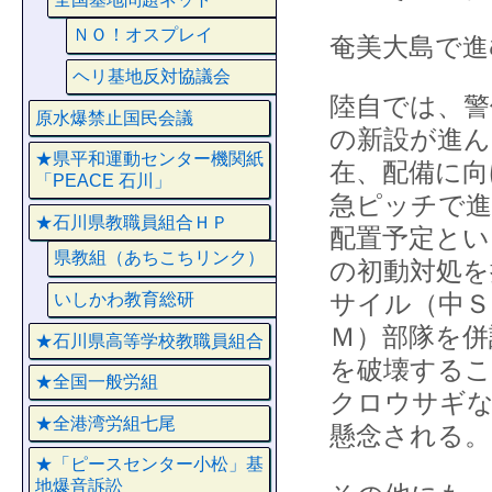
ＮＯ！オスプレイ
奄美大島で進
ヘリ基地反対協議会
陸自では、警
原水爆禁止国民会議
の新設が進ん
★県平和運動センター機関紙
在、配備に向
「PEACE 石川」
急ピッチで進
★石川県教職員組合ＨＰ
配置予定とい
県教組（あちこちリンク）
の初動対処を
サイル（中Ｓ
いしかわ教育総研
Ｍ）部隊を併
★石川県高等学校教職員組合
を破壊するこ
★全国一般労組
クロウサギな
★全港湾労組七尾
懸念される。
★「ピースセンター小松」基
地爆音訴訟