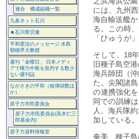
之浜海浜公園
には、九州西
連合 構成組織一覧
海自輸送艦か
九条ネット石川
る。この時、
★石川県労連
「ひゅうが」
平和憲法のメッセージ 水島
朝穂早大教授
そして、18
週刊「金曜日」 日本メディ
旧種子島空港
アで権力中枢を批判する数少
海兵師団（沖
ない週刊誌
た。尖閣諸島
ながさきの平和（核弾頭数ほ
の連携強化を
か）
同での訓練は
原子力市民委員会
人、海兵隊約
原子力市民委員会(高木仁三
加している。
郎基金内)
原子力資料情報室
奄美、種子島