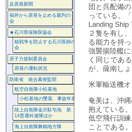
反原発新聞
団と呉配備の
っている。「
福井から原発を止める裁判の
会
Landing 
２隻を有し、
★石川県保険医協会
る能力を持っ
核戦争を防止する石川医師の
会
強襲揚陸艦に
く同じである
原子力規制委員会
が、薩南しょ
原発の運転状況
防衛省 統合幕僚監部
米軍輸送機オ
航空自衛隊小松基地
小松基地の墜落、事故年表
奄美は、沖縄
抱えている。
陸上自衛隊金沢駐屯地 第
14普通科連隊ほか
低空飛行訓練
ことである。
海上自衛隊舞鶴地方隊