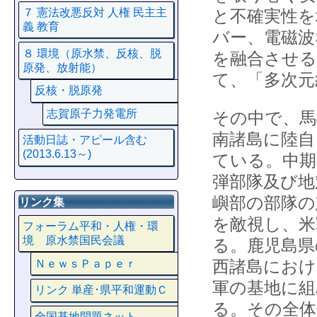
と不確実性を
７ 憲法改悪反対 人権 民主主
義 教育
バー、電磁波
８ 環境（原水禁、反核、脱
を融合させる
原発、放射能）
て、「多次元
反核・脱原発
志賀原子力発電所
その中で、馬
南諸島に陸自
活動日誌・アピール含む
(2013.6.13～)
ている。中期
弾部隊及び地
嶼部の部隊の
リンク集
を敵視し、米
フォーラム平和・人権・環
境 原水禁国民会議
る。鹿児島県
西諸島におけ
ＮｅｗｓＰａｐｅｒ
軍の基地に組
リンク 単産･県平和運動Ｃ
る。その全体
全国基地問題ネット