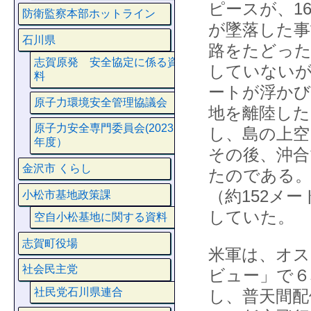
ピースが、1
防衛監察本部ホットライン
が墜落した事
石川県
路をたどった
志賀原発 安全協定に係る資
していないが
料
ートが浮かび
原子力環境安全管理協議会
地を離陸した
原子力安全専門委員会(2023
し、島の上空
年度）
その後、沖合
金沢市 くらし
たのである。
（約152メー
小松市基地政策課
していた。
空自小松基地に関する資料
志賀町役場
米軍は、オス
社会民主党
ビュー」で６
社民党石川県連合
し、普天間配