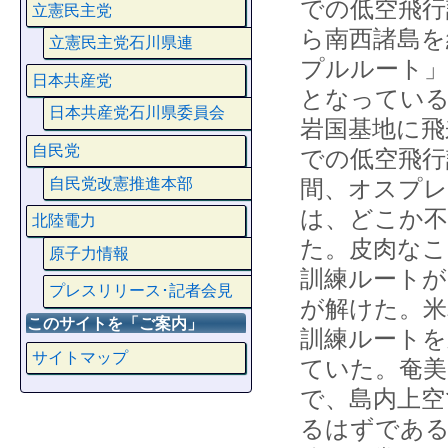
での低空飛行
立憲民主党
ら南西諸島を
立憲民主党石川県連
プルルート」
日本共産党
となっている
日本共産党石川県委員会
岩国基地に飛
自民党
での低空飛行
自民党改憲推進本部
間、オスプレ
は、どこか
北陸電力
た。皮肉なこ
原子力情報
訓練ルート
プレスリリース･記者会見
が解けた。米
このサイトを「ご案内」
訓練ルートを
サイトマップ
ていた。奄美
で、島内上空
るはずである