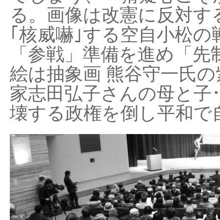
る。画像は改憲に反対する
｢核威嚇｣する空自小松の
「参戦」準備を進め「先
絵は抽象画 熊谷守一氏の
家志田弘子さんの母と子
壊する政権を倒し平和で