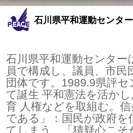
石川県平和運動センター
石川県平和運動センターは
員で構成し、議員、市民
団体です。1989.9県評セ
て誕生 平和憲法を活かし反
育 人権などを取組む。
である」：国民が政府を
てしまう、「猜疑心こそ