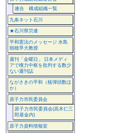
連合 構成組織一覧
九条ネット石川
★石川県労連
平和憲法のメッセージ 水島
朝穂早大教授
週刊「金曜日」 日本メディ
アで権力中枢を批判する数少
ない週刊誌
ながさきの平和（核弾頭数ほ
か）
原子力市民委員会
原子力市民委員会(高木仁三
郎基金内)
原子力資料情報室