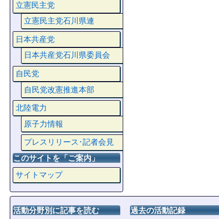
立憲民主党
立憲民主党石川県連
日本共産党
日本共産党石川県委員会
自民党
自民党改憲推進本部
北陸電力
原子力情報
プレスリリース･記者会見
このサイトを「ご案内」
サイトマップ
活動分野別に記事を読む
過去の活動記録