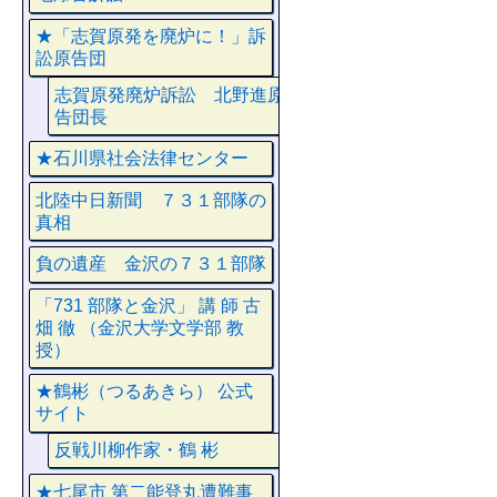
★「志賀原発を廃炉に！」訴
訟原告団
志賀原発廃炉訴訟 北野進原
告団長
★石川県社会法律センター
北陸中日新聞 ７３１部隊の
真相
負の遺産 金沢の７３１部隊
「731 部隊と金沢」 講 師 古
畑 徹 （金沢大学文学部 教
授）
★鶴彬（つるあきら） 公式
サイト
反戦川柳作家・鶴 彬
★七尾市 第二能登丸遭難事