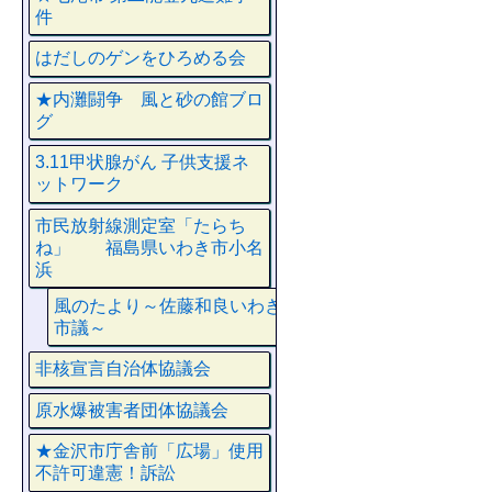
件
はだしのゲンをひろめる会
★内灘闘争 風と砂の館ブロ
グ
3.11甲状腺がん 子供支援ネ
ットワーク
市民放射線測定室「たらち
ね」 福島県いわき市小名
浜
風のたより～佐藤和良いわき
市議～
非核宣言自治体協議会
原水爆被害者団体協議会
★金沢市庁舎前「広場」使用
不許可違憲！訴訟