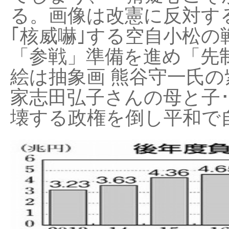
る。画像は改憲に反対する
｢核威嚇｣する空自小松の
「参戦」準備を進め「先
絵は抽象画 熊谷守一氏の
家志田弘子さんの母と子
壊する政権を倒し平和で