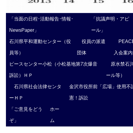
「当面の日程･活動報告･情報･
「抗議声明・アピ
NewsPaper」
ール」
石川県平和運動センター（役
役員の派遣
PEAC
員等）
団体
入会案内
ピースセンター小松（小松基地第7次爆音
原水禁石川
訴訟）ＨＰ
ール等）
石川県社会法律センタ
金沢市役所前「広場」使用不
ーＨＰ
憲！訴訟
「ご意見をどう
ホー
ぞ」
ム