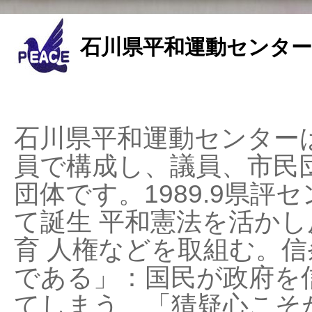
石川県平和運動センター
石川県平和運動センターは
員で構成し、議員、市民
団体です。1989.9県評セ
て誕生 平和憲法を活かし反
育 人権などを取組む。
である」：国民が政府を
てしまう、「猜疑心こそ