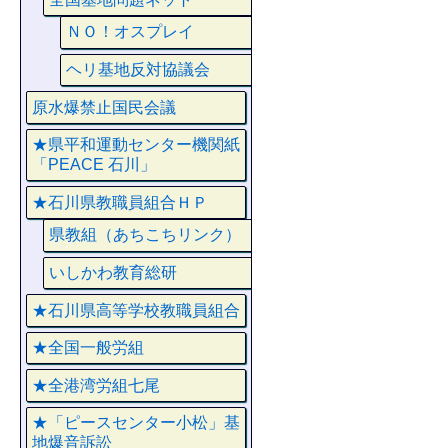
ＮＯ！オスプレイ
ヘリ基地反対協議会
原水爆禁止国民会議
★県平和運動センター機関紙
「PEACE 石川」
★石川県教職員組合ＨＰ
県教組（あちこちリンク）
いしかわ教育総研
★石川県高等学校教職員組合
★全国一般労組
★全港湾労組七尾
★「ピースセンター小松」基
地爆音訴訟