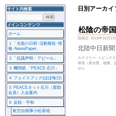
日別アーカイ
サイト内検索
メインコンテンツ
松陰の帝国
ホーム
投稿日:
2018年10月23
１「当面の日程･活動報告･情
北陸中日新
報･NewsPaper」
カテゴリー:
トピックス
２「抗議声明・アピール」
環境（原水禁、核燃、
３ 機関紙 「PEACE 石川」
せん
４ フェイスプック(ほぼ毎日)
５ PEACEネット石川（賛助
会員）入会案内
６ 反戦・平和
航空自衛隊小松基地