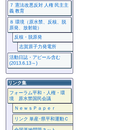
７ 憲法改悪反対 人権 民主主
義 教育
８ 環境（原水禁、反核、脱
原発、放射能）
反核・脱原発
志賀原子力発電所
活動日誌・アピール含む
(2013.6.13～)
リンク集
フォーラム平和・人権・環
境 原水禁国民会議
ＮｅｗｓＰａｐｅｒ
リンク 単産･県平和運動Ｃ
全国基地問題ネット