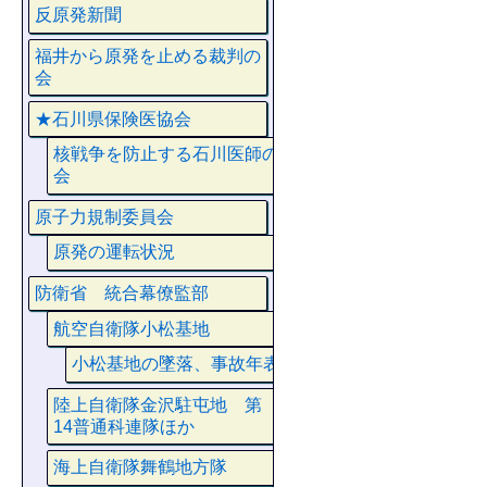
反原発新聞
福井から原発を止める裁判の
会
★石川県保険医協会
核戦争を防止する石川医師の
会
原子力規制委員会
原発の運転状況
防衛省 統合幕僚監部
航空自衛隊小松基地
小松基地の墜落、事故年表
陸上自衛隊金沢駐屯地 第
14普通科連隊ほか
海上自衛隊舞鶴地方隊