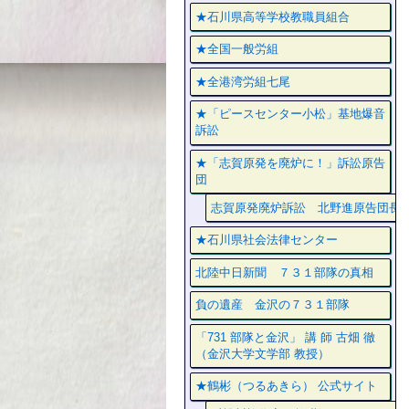
★石川県高等学校教職員組合
★全国一般労組
★全港湾労組七尾
★「ピースセンター小松」基地爆音
訴訟
★「志賀原発を廃炉に！」訴訟原告
団
志賀原発廃炉訴訟 北野進原告団長
★石川県社会法律センター
北陸中日新聞 ７３１部隊の真相
負の遺産 金沢の７３１部隊
「731 部隊と金沢」 講 師 古畑 徹
（金沢大学文学部 教授）
★鶴彬（つるあきら） 公式サイト