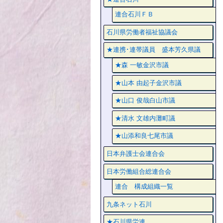
連合石川ＦＢ
石川県労働者福祉協議会
★連携･連帯議員 盛本芳久県議
★森 一敏金沢市議
★山本 由起子金沢市議
★山口 俊哉白山市議
★清水 文雄内灘町議
★山添和良七尾市議
日本弁護士会連合会
日本労働組合総連合会
連合 構成組織一覧
九条ネット石川
★石川県労連