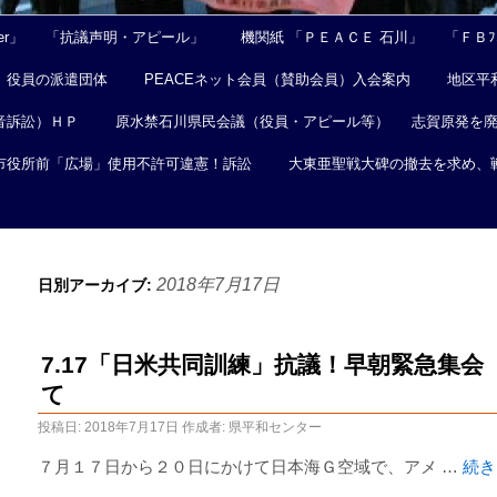
er」
「抗議声明・アピール」
機関紙 「ＰＥＡＣＥ 石川」
「ＦＢﾌｪ
役員の派遣団体
PEACEネット会員（賛助会員）入会案内
地区平
音訴訟）ＨＰ
原水禁石川県民会議（役員・アピール等）
志賀原発を
市役所前「広場」使用不許可違憲！訴訟
大東亜聖戦大碑の撤去を求め、
2018年7月17日
日別アーカイブ:
7.17「日米共同訓練」抗議！早朝緊急集
て
投稿日:
2018年7月17日
作成者:
県平和センター
７月１７日から２０日にかけて日本海Ｇ空域で、アメ …
続