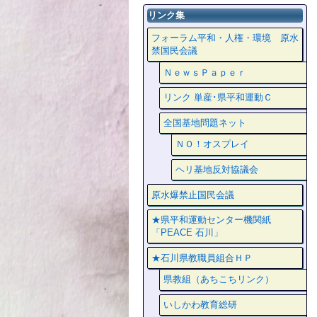
リンク集
フォーラム平和・人権・環境 原水
禁国民会議
ＮｅｗｓＰａｐｅｒ
リンク 単産･県平和運動Ｃ
全国基地問題ネット
ＮＯ！オスプレイ
ヘリ基地反対協議会
原水爆禁止国民会議
★県平和運動センター機関紙
「PEACE 石川」
★石川県教職員組合ＨＰ
県教組（あちこちリンク）
いしかわ教育総研