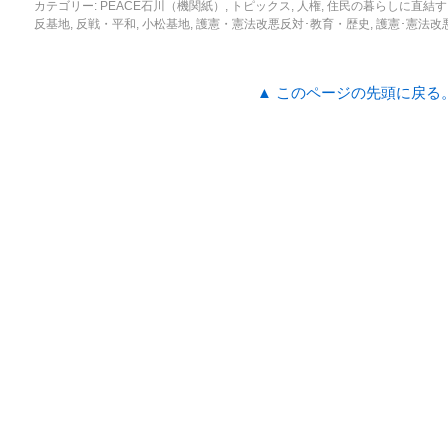
カテゴリー:
PEACE石川（機関紙）
,
トピックス
,
人権
,
住民の暮らしに直結す
反基地
,
反戦・平和
,
小松基地
,
護憲・憲法改悪反対･教育・歴史
,
護憲･憲法改
▲ このページの先頭に戻る