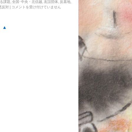
る課題
,
全国･中央・北信越
,
友誼団体
,
反基地
,
悪反対
|
コメントを受け付けていません
。▲