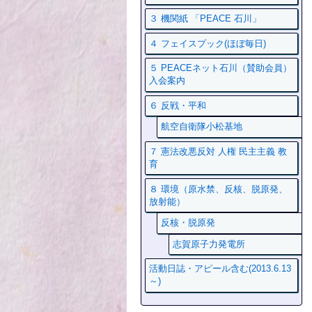
３ 機関紙 「PEACE 石川」
４ フェイスプック(ほぼ毎日)
５ PEACEネット石川（賛助会員）
入会案内
６ 反戦・平和
航空自衛隊小松基地
７ 憲法改悪反対 人権 民主主義 教
育
８ 環境（原水禁、反核、脱原発、
放射能）
反核・脱原発
志賀原子力発電所
活動日誌・アピール含む(2013.6.13
～)