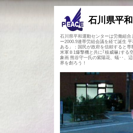
石川県平和
石川県平和運動センターは労働組合と
ー2000.9連帯労組会議を経て誕生
ある」：国民が政府を信頼すると専
米軍Ｂ1爆撃機と共に｢核威嚇｣す
象画 熊谷守一氏の紫陽花、蟻･･、
界を創ろう！