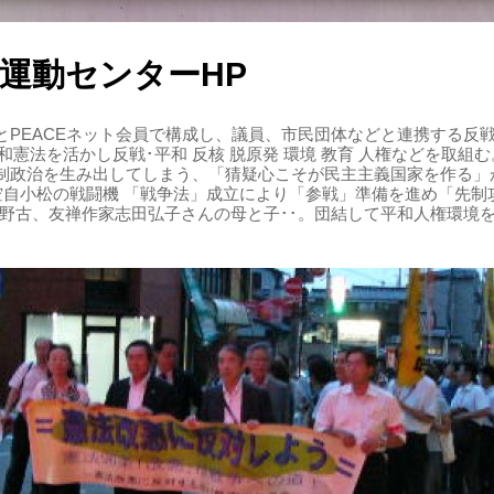
運動センターHP
PEACEネット会員で構成し、議員、市民団体などと連携する反戦・
 平和憲法を活かし反戦･平和 反核 脱原発 環境 教育 人権などを取
制政治を生み出してしまう、「猜疑心こそが民主主義国家を作る」
る空自小松の戦闘機 「戦争法」成立により「参戦」準備を進め「先
辺野古、友禅作家志田弘子さんの母と子･･。団結して平和人権環境