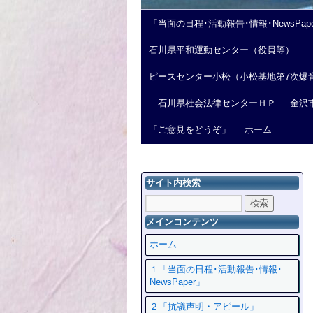
「当面の日程･活動報告･情報･NewsPap
石川県平和運動センター（役員等）
ピースセンター小松（小松基地第7次爆
石川県社会法律センターＨＰ
金沢
「ご意見をどうぞ」
ホーム
サイト内検索
メインコンテンツ
ホーム
１「当面の日程･活動報告･情報･
NewsPaper」
２「抗議声明・アピール」