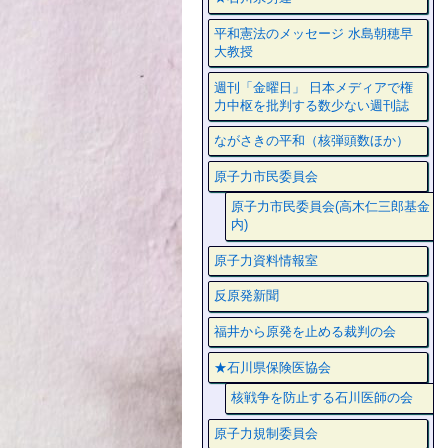
平和憲法のメッセージ 水島朝穂早
大教授
週刊「金曜日」 日本メディアで権
力中枢を批判する数少ない週刊誌
ながさきの平和（核弾頭数ほか）
原子力市民委員会
原子力市民委員会(高木仁三郎基金
内)
原子力資料情報室
反原発新聞
福井から原発を止める裁判の会
★石川県保険医協会
核戦争を防止する石川医師の会
原子力規制委員会