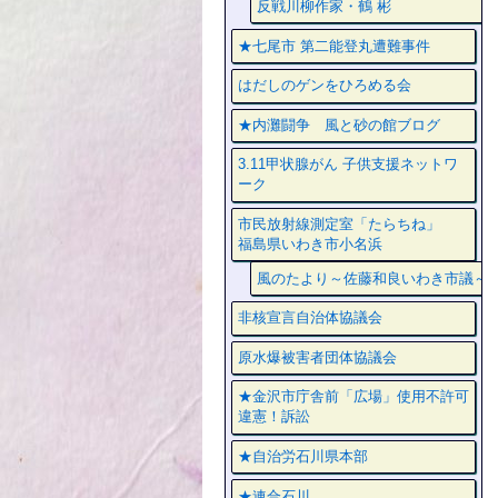
反戦川柳作家・鶴 彬
★七尾市 第二能登丸遭難事件
はだしのゲンをひろめる会
★内灘闘争 風と砂の館ブログ
3.11甲状腺がん 子供支援ネットワ
ーク
市民放射線測定室「たらちね」
福島県いわき市小名浜
風のたより～佐藤和良いわき市議～
非核宣言自治体協議会
原水爆被害者団体協議会
★金沢市庁舎前「広場」使用不許可
違憲！訴訟
★自治労石川県本部
★連合石川