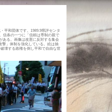
平和団体です。1989.9県評センタ
組む。信条の一つに「信頼は専制の親で
がある。画像は改憲に反対する集会
制攻撃」体制を強化している。絵は抽
を破壊する政権を倒し平和で自由な世