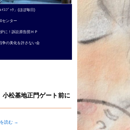
ｲｽﾌﾞｯｸ」(ほぼ毎日)
和センター
廃炉に！訴訟原告団ＨＰ
戦争の美化を許さない会
会 小松基地正門ゲート前に
きを読む
→