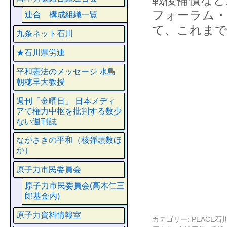
フォーラム・
連合 構成組織一覧
て、これま
九条ネット石川
★石川県労連
平和憲法のメッセージ 水島
朝穂早大教授
週刊「金曜日」 日本メディ
アで権力中枢を批判する数少
ない週刊誌
ながさきの平和（核弾頭数ほ
か）
原子力市民委員会
原子力市民委員会(高木仁三
郎基金内)
原子力資料情報室
カテゴリー:
PEACE