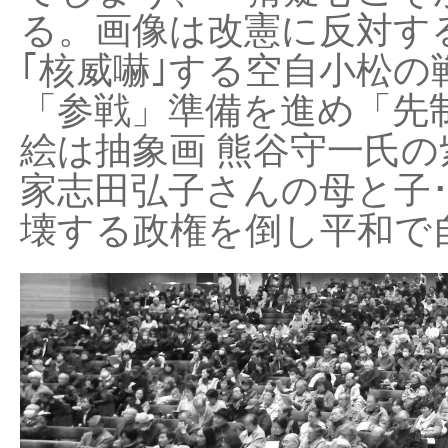
る。画像は改憲に反対する
｢核威嚇｣する空自小松の
「参戦」準備を進め「先
絵は抽象画 熊谷守一氏の
家志田弘子さんの母と子
壊する政権を倒し平和で