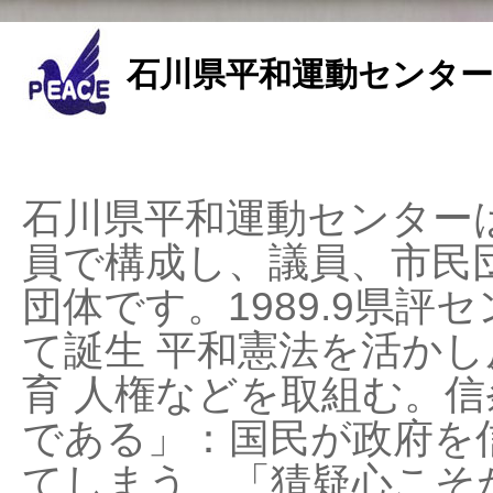
石川県平和運動センター
石川県平和運動センターは
員で構成し、議員、市民
団体です。1989.9県評セ
て誕生 平和憲法を活かし反
育 人権などを取組む。
である」：国民が政府を
てしまう、「猜疑心こそ