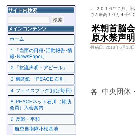
←
２０１６年７月、旧
サイト内検索
ウム最高１０万４千ﾍﾞｸ
米朝首脳
メインコンテンツ
原水禁声明
ホーム
投稿日:
2018年6月13日
１「当面の日程･活動報告･情
報･NewsPaper」
２「抗議声明・アピール」
３ 機関紙 「PEACE 石川」
各 中央団体
４ フェイスプック(ほぼ毎日)
５ PEACEネット石川（賛助
フォ
会員）入会案内
６ 反戦・平和
航空自衛隊小松基地