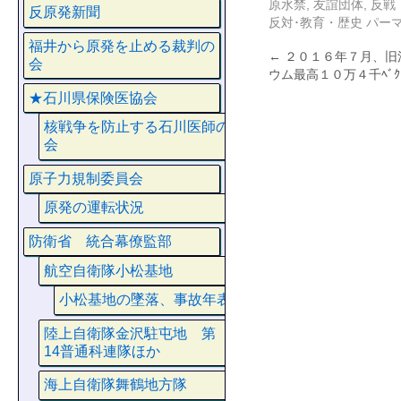
原水禁
,
友誼団体
,
反戦
反原発新聞
反対･教育・歴史
パー
福井から原発を止める裁判の
←
２０１６年７月、旧
会
ウム最高１０万４千ﾍﾞｸ
★石川県保険医協会
核戦争を防止する石川医師の
会
原子力規制委員会
原発の運転状況
防衛省 統合幕僚監部
航空自衛隊小松基地
小松基地の墜落、事故年表
陸上自衛隊金沢駐屯地 第
14普通科連隊ほか
海上自衛隊舞鶴地方隊