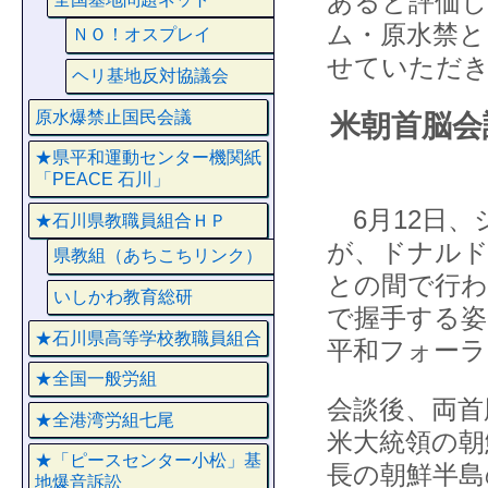
あると評価
ム・原水禁と
ＮＯ！オスプレイ
せていただ
ヘリ基地反対協議会
原水爆禁止国民会議
米朝首脳会
★県平和運動センター機関紙
「PEACE 石川」
6月12日、
★石川県教職員組合ＨＰ
が、ドナルド
県教組（あちこちリンク）
との間で行わ
いしかわ教育総研
で握手する姿
★石川県高等学校教職員組合
平和フォーラ
★全国一般労組
会談後、両首
★全港湾労組七尾
米大統領の朝
★「ピースセンター小松」基
長の朝鮮半島
地爆音訴訟