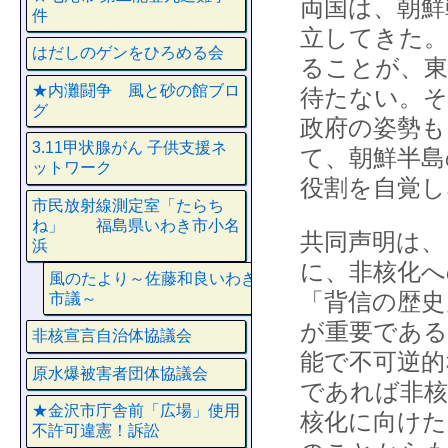
両国は、朝鮮
件
立してきた。
はだしのゲンをひろめる会
ることが、
★内灘闘争 風と砂の館ブロ
待たない。そ
グ
政府の姿勢も
3.11甲状腺がん 子供支援ネ
て、朝鮮半島
ットワーク
役割を自覚し
市民放射線測定室「たらち
ね」 福島県いわき市小名
共同声明は、
浜
に、非核化へ
風のたより～佐藤和良いわき
「背信の歴史
市議～
が重要である
非核宣言自治体協議会
能で不可逆的
原水爆被害者団体協議会
であれば非核
★金沢市庁舎前「広場」使用
核化に向けた
不許可違憲！訴訟