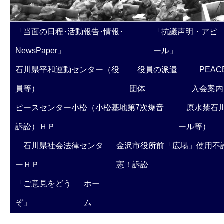
「当面の日程･活動報告･情報･
「抗議声明・アピ
NewsPaper」
ール」
石川県平和運動センター（役
役員の派遣
PEAC
員等）
団体
入会案内
ピースセンター小松（小松基地第7次爆音
原水禁石川
訴訟）ＨＰ
ール等）
石川県社会法律センタ
金沢市役所前「広場」使用不
ーＨＰ
憲！訴訟
「ご意見をどう
ホー
ぞ」
ム