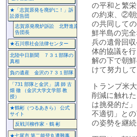
の平和と繁栄
★「志賀原発を廃炉に！」訴
の約束、②朝
訟原告団
の共同しての
志賀原発廃炉訴訟 北野進原
鮮半島の完全
告団長
兵の遺骨回収
★石川県社会法律センター
体的協議を行
北陸中日新聞 ７３１部隊の
解の下で朝鮮
真相
けて努力し
負の遺産 金沢の７３１部隊
「731 部隊と金沢」 講 師 古
トランプ米大
畑 徹 （金沢大学文学部 教
削減に触れた
授）
は挑発的だ」
★鶴彬（つるあきら） 公式
不適切」との
サイト
の姿勢を継続
反戦川柳作家・鶴 彬
★七尾市 第二能登丸遭難事