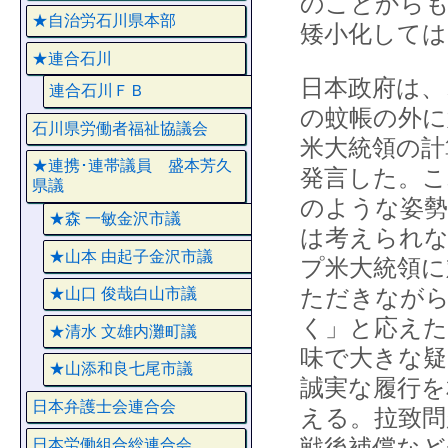
のことからも
★自治労石川県本部
矮小化しては
★連合石川
日本政府は、
連合石川ＦＢ
の蚊帳の外に
石川県労働者福祉協議会
米大統領の計
★連携･連帯議員 盛本芳久
発言した。こ
県議
のような姿勢
★森 一敏金沢市議
は考えられな
★山本 由起子金沢市議
プ米大統領に
ただきながら
★山口 俊哉白山市議
く」と応えた
★清水 文雄内灘町議
味で大きな疑
★山添和良七尾市議
誠実な履行を
日本弁護士会連合会
える。拉致問
戦後補償など
日本労働組合総連合会