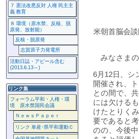
７ 憲法改悪反対 人権 民主主
義 教育
８ 環境（原水禁、反核、脱
原発、放射能）
米朝首脳会談
反核・脱原発
志賀原子力発電所
みなさまの
活動日誌・アピール含む
(2013.6.13～)
6月12日、
開催され、ト
リンク集
との間で、共
フォーラム平和・人権・環
には欠けるも
境 原水禁国民会議
けたとりく
ＮｅｗｓＰａｐｅｒ
要であると考
リンク 単産･県平和運動Ｃ
のの、今後中
全国基地問題ネット