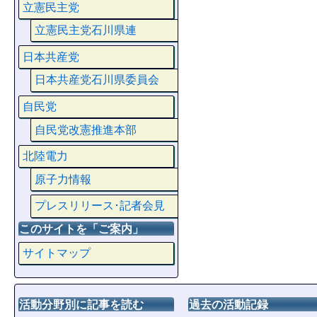
立憲民主党
立憲民主党石川県連
日本共産党
日本共産党石川県委員会
自民党
自民党改憲推進本部
北陸電力
原子力情報
プレスリリース･記者会見
このサイトを「ご案内」
サイトマップ
活動分野別に記事を読む
過去の活動記録