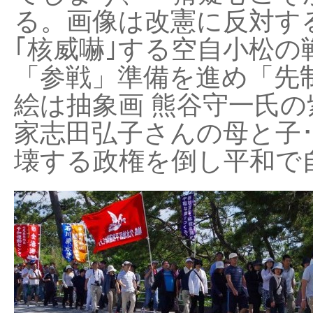
る。画像は改憲に反対する
｢核威嚇｣する空自小松の
「参戦」準備を進め「先
絵は抽象画 熊谷守一氏の
家志田弘子さんの母と子
壊する政権を倒し平和で