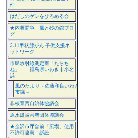
件
はだしのゲンをひろめる会
★内灘闘争 風と砂の館ブロ
グ
3.11甲状腺がん 子供支援ネ
ットワーク
市民放射線測定室「たらち
ね」 福島県いわき市小名
浜
風のたより～佐藤和良いわき
市議～
非核宣言自治体協議会
原水爆被害者団体協議会
★金沢市庁舎前「広場」使用
不許可違憲！訴訟