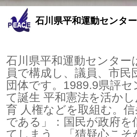
石川県平和運動センター
石川県平和運動センターは
員で構成し、議員、市民
団体です。1989.9県評セ
て誕生 平和憲法を活かし反
育 人権などを取組む。
である」：国民が政府を
てしまう、「猜疑心こそ