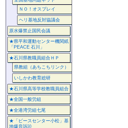
ＮＯ！オスプレイ
ヘリ基地反対協議会
原水爆禁止国民会議
★県平和運動センター機関紙
「PEACE 石川」
★石川県教職員組合ＨＰ
県教組（あちこちリンク）
いしかわ教育総研
★石川県高等学校教職員組合
★全国一般労組
★全港湾労組七尾
★「ピースセンター小松」基
地爆音訴訟