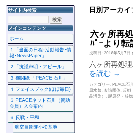
日別アーカイ
サイト内検索
メインコンテンツ
六ヶ所再処理
ホーム
ﾊﾟｰより転
１「当面の日程･活動報告･情
投稿日:
2018年5月7日
報･NewsPaper」
六ヶ所再処理
２「抗議声明・アピール」
を読む
→
３ 機関紙 「PEACE 石川」
カテゴリー:
PEACE
４ フェイスプック(ほぼ毎日)
原水禁
,
友誼団体
,
反戦
品汚染）
,
脱原発・核燃
５ PEACEネット石川（賛助
会員）入会案内
６ 反戦・平和
航空自衛隊小松基地