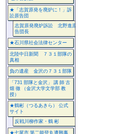
★「志賀原発を廃炉に！」訴
訟原告団
志賀原発廃炉訴訟 北野進原
告団長
★石川県社会法律センター
北陸中日新聞 ７３１部隊の
真相
負の遺産 金沢の７３１部隊
「731 部隊と金沢」 講 師 古
畑 徹 （金沢大学文学部 教
授）
★鶴彬（つるあきら） 公式
サイト
反戦川柳作家・鶴 彬
★七尾市 第二能登丸遭難事