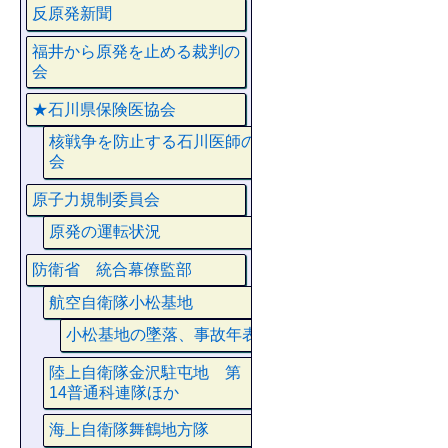
反原発新聞
福井から原発を止める裁判の
会
★石川県保険医協会
核戦争を防止する石川医師の
会
原子力規制委員会
原発の運転状況
防衛省 統合幕僚監部
航空自衛隊小松基地
小松基地の墜落、事故年表
陸上自衛隊金沢駐屯地 第
14普通科連隊ほか
海上自衛隊舞鶴地方隊