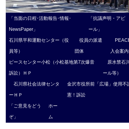
「当面の日程･活動報告･情報･
「抗議声明・アピ
NewsPaper」
ール」
石川県平和運動センター（役
役員の派遣
PEAC
員等）
団体
入会案内
ピースセンター小松（小松基地第7次爆音
原水禁石川
訴訟）ＨＰ
ール等）
石川県社会法律センタ
金沢市役所前「広場」使用不
ーＨＰ
憲！訴訟
「ご意見をどう
ホー
ぞ」
ム