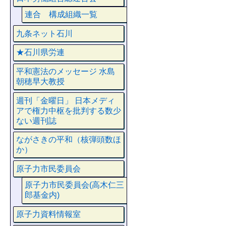
連合 構成組織一覧
九条ネット石川
★石川県労連
平和憲法のメッセージ 水島
朝穂早大教授
週刊「金曜日」 日本メディ
アで権力中枢を批判する数少
ない週刊誌
ながさきの平和（核弾頭数ほ
か）
原子力市民委員会
原子力市民委員会(高木仁三
郎基金内)
原子力資料情報室