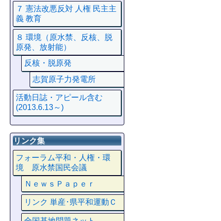
７ 憲法改悪反対 人権 民主主
義 教育
８ 環境（原水禁、反核、脱
原発、放射能）
反核・脱原発
志賀原子力発電所
活動日誌・アピール含む
(2013.6.13～)
リンク集
フォーラム平和・人権・環
境 原水禁国民会議
ＮｅｗｓＰａｐｅｒ
リンク 単産･県平和運動Ｃ
全国基地問題ネット