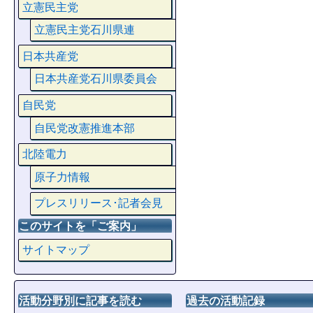
立憲民主党
立憲民主党石川県連
日本共産党
日本共産党石川県委員会
自民党
自民党改憲推進本部
北陸電力
原子力情報
プレスリリース･記者会見
このサイトを「ご案内」
サイトマップ
活動分野別に記事を読む
過去の活動記録