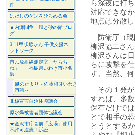
ら深夜に打ち
件
対応できなか
はだしのゲンをひろめる会
地点は分散し
★内灘闘争 風と砂の館ブロ
グ
防衛庁（現
3.11甲状腺がん 子供支援ネ
柳沢協二さん
ットワーク
柳沢さんは日
市民放射線測定室「たらち
らに攻撃を仕
ね」 福島県いわき市小名
す。当然、何
浜
風のたより～佐藤和良いわき
その１発が
市議～
すれば、多数
非核宣言自治体協議会
保有だけでは
原水爆被害者団体協議会
とで相手の恐
★金沢市庁舎前「広場」使用
とうとするか
不許可違憲！訴訟
ふやな『抑止