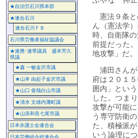
★自治労石川県本部
憲法９条と
★連合石川
ん（憲法学）
連合石川ＦＢ
時、自衛隊の
石川県労働者福祉協議会
前提だった。
★連携･連帯議員 盛本芳久
地攻撃」だ。
県議
★森 一敏金沢市議
浦田さんが
府は２０１５
★山本 由起子金沢市議
囲内」という
★山口 俊哉白山市議
した。つまり
★清水 文雄内灘町議
攻撃が可能に
★山添和良七尾市議
う専守防衛の
た、積極派が
日本弁護士会連合会
いう論理につ
日本労働組合総連合会