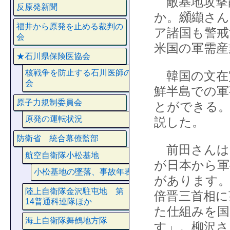
敵基地攻撃
反原発新聞
か。纐纈さん
福井から原発を止める裁判の
ア諸国も警戒
会
米国の軍需産
★石川県保険医協会
核戦争を防止する石川医師の
韓国の文在
会
鮮半島での軍
原子力規制委員会
とができる。
原発の運転状況
説した。
防衛省 統合幕僚監部
前田さんは
航空自衛隊小松基地
が日本から軍
小松基地の墜落、事故年表
があります。
陸上自衛隊金沢駐屯地 第
倍晋三首相に
14普通科連隊ほか
た仕組みを国
海上自衛隊舞鶴地方隊
す」。柳沢さ