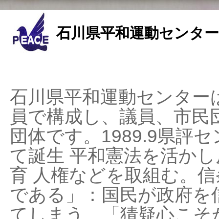
石川県平和運動センター
石川県平和運動センターは
員で構成し、議員、市民
団体です。1989.9県評セ
て誕生 平和憲法を活かし反
育 人権などを取組む。
である」：国民が政府を
てしまう、「猜疑心こそ