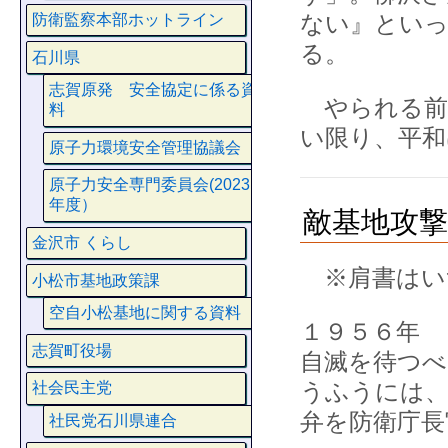
ない』とい
防衛監察本部ホットライン
る。
石川県
志賀原発 安全協定に係る資
やられる前
料
い限り、平和
原子力環境安全管理協議会
原子力安全専門委員会(2023
年度）
敵基地攻
金沢市 くらし
※肩書はい
小松市基地政策課
空自小松基地に関する資料
１９５６年 
志賀町役場
自滅を待つ
うふうには、
社会民主党
弁を防衛庁長
社民党石川県連合