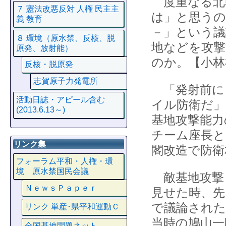
度重なる北
７ 憲法改悪反対 人権 民主主
は」と思うの
義 教育
－」という議
８ 環境（原水禁、反核、脱
地などを攻撃
原発、放射能）
のか。【小林
反核・脱原発
志賀原子力発電所
「発射前に
活動日誌・アピール含む
イル防衛だ」
(2013.6.13～)
基地攻撃能力
チーム座長と
リンク集
閣改造で防衛
フォーラム平和・人権・環
境 原水禁国民会議
敵基地攻撃
ＮｅｗｓＰａｐｅｒ
見せた時、先
で議論された
リンク 単産･県平和運動Ｃ
当時の鳩山一
全国基地問題ネット