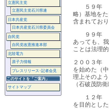
立憲民主党
５９年 「
立憲民主党石川県連
略）基地をた
日本共産党
含まれており
日本共産党石川県委員会
９９年 「
自民党
あっても、我
自民党改憲推進本部
ことは法理的
北陸電力
２００３年 
原子力情報
を始めた（中
プレスリリース･記者会見
理上そのよう
このサイトを「ご案内」
（石破茂防衛
サイトマップ
１２年 「
を目的とした