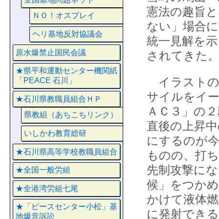
憲法の趣旨と
ＮＯ！オスプレイ
ない」場合に
ヘリ基地反対協議会
統一見解を示
原水爆禁止国民会議
されてきた
★県平和運動センター機関紙
イラストの
「PEACE 石川」
サイルをイー
★石川県教職員組合ＨＰ
ＡＣ３」の２
県教組（あちこちリンク）
直後の上昇中
いしかわ教育総研
にするのが今
★石川県高等学校教職員組合
ものの、打ち
先制攻撃にな
★全国一般労組
候」をつかめ
★全港湾労組七尾
かけて液体燃
★「ピースセンター小松」基
に発射できる
地爆音訴訟