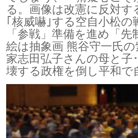
る。画像は改憲に反対する
｢核威嚇｣する空自小松の
「参戦」準備を進め「先
絵は抽象画 熊谷守一氏の
家志田弘子さんの母と子
壊する政権を倒し平和で