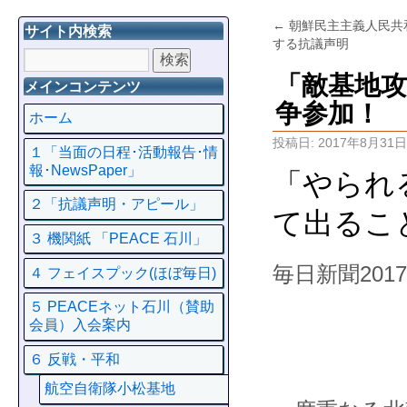
←
朝鮮民主主義人民共
サイト内検索
する抗議声明
「敵基地
メインコンテンツ
争参加！
ホーム
投稿日:
2017年8月31日
１「当面の日程･活動報告･情
報･NewsPaper」
「やられ
２「抗議声明・アピール」
て出るこ
３ 機関紙 「PEACE 石川」
毎日新聞
20
４ フェイスプック(ほぼ毎日)
５ PEACEネット石川（賛助
会員）入会案内
６ 反戦・平和
航空自衛隊小松基地