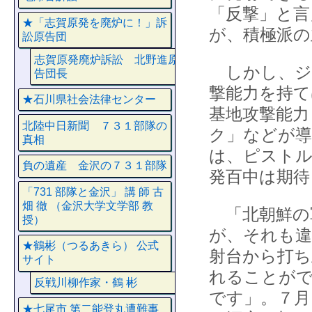
「反撃」と言
★「志賀原発を廃炉に！」訴
が、積極派の
訟原告団
志賀原発廃炉訴訟 北野進原
しかし、ジ
告団長
撃能力を持て
★石川県社会法律センター
基地攻撃能力
北陸中日新聞 ７３１部隊の
ク」などが導
真相
は、ピスト
負の遺産 金沢の７３１部隊
発百中は期待
「731 部隊と金沢」 講 師 古
畑 徹 （金沢大学文学部 教
「北朝鮮の
授）
が、それも違
★鶴彬（つるあきら） 公式
射台から打ち
サイト
れることが
反戦川柳作家・鶴 彬
です」。７月
★七尾市 第二能登丸遭難事