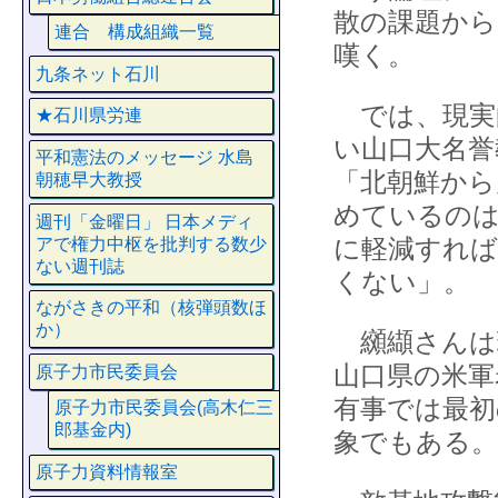
散の課題か
連合 構成組織一覧
嘆く。
九条ネット石川
では、現実
★石川県労連
い山口大名誉
平和憲法のメッセージ 水島
「北朝鮮から
朝穂早大教授
めているのは
週刊「金曜日」 日本メディ
に軽減すれば
アで権力中枢を批判する数少
ない週刊誌
くない」。
ながさきの平和（核弾頭数ほ
か）
纐纈さんは
山口県の米軍
原子力市民委員会
有事では最初
原子力市民委員会(高木仁三
郎基金内)
象でもある。
原子力資料情報室