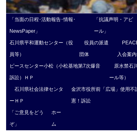
「当面の日程･活動報告･情報･
「抗議声明・アピ
NewsPaper」
ール」
石川県平和運動センター（役
役員の派遣
PEAC
員等）
団体
入会案内
ピースセンター小松（小松基地第7次爆音
原水禁石川
訴訟）ＨＰ
ール等）
石川県社会法律センタ
金沢市役所前「広場」使用不
ーＨＰ
憲！訴訟
「ご意見をどう
ホー
ぞ」
ム