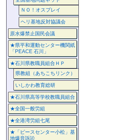
ＮＯ！オスプレイ
ヘリ基地反対協議会
原水爆禁止国民会議
★県平和運動センター機関紙
「PEACE 石川」
★石川県教職員組合ＨＰ
県教組（あちこちリンク）
いしかわ教育総研
★石川県高等学校教職員組合
★全国一般労組
★全港湾労組七尾
★「ピースセンター小松」基
地爆音訴訟