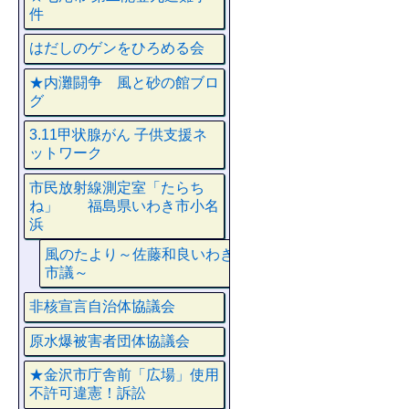
件
はだしのゲンをひろめる会
★内灘闘争 風と砂の館ブロ
グ
3.11甲状腺がん 子供支援ネ
ットワーク
市民放射線測定室「たらち
ね」 福島県いわき市小名
浜
風のたより～佐藤和良いわき
市議～
非核宣言自治体協議会
原水爆被害者団体協議会
★金沢市庁舎前「広場」使用
不許可違憲！訴訟