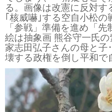
る。画像は改憲に反対する
｢核威嚇｣する空自小松の
「参戦」準備を進め「先
絵は抽象画 熊谷守一氏の
家志田弘子さんの母と子
壊する政権を倒し平和で