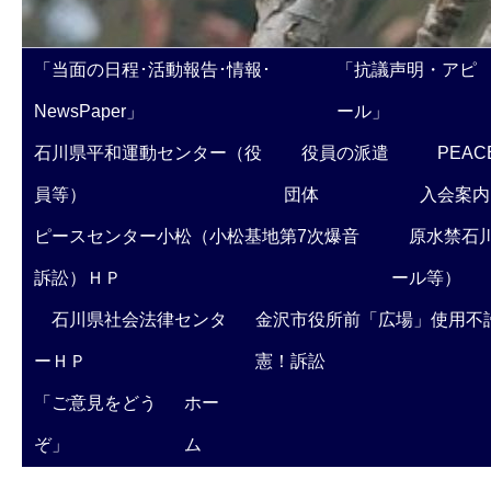
「当面の日程･活動報告･情報･
「抗議声明・アピ
NewsPaper」
ール」
石川県平和運動センター（役
役員の派遣
PEAC
員等）
団体
入会案内
ピースセンター小松（小松基地第7次爆音
原水禁石川
訴訟）ＨＰ
ール等）
石川県社会法律センタ
金沢市役所前「広場」使用不
ーＨＰ
憲！訴訟
「ご意見をどう
ホー
ぞ」
ム