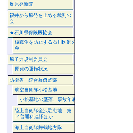
反原発新聞
福井から原発を止める裁判の
会
★石川県保険医協会
核戦争を防止する石川医師の
会
原子力規制委員会
原発の運転状況
防衛省 統合幕僚監部
航空自衛隊小松基地
小松基地の墜落、事故年表
陸上自衛隊金沢駐屯地 第
14普通科連隊ほか
海上自衛隊舞鶴地方隊