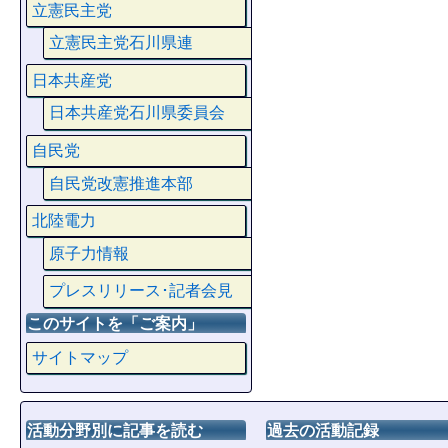
立憲民主党
立憲民主党石川県連
日本共産党
日本共産党石川県委員会
自民党
自民党改憲推進本部
北陸電力
原子力情報
プレスリリース･記者会見
このサイトを「ご案内」
サイトマップ
活動分野別に記事を読む
過去の活動記録