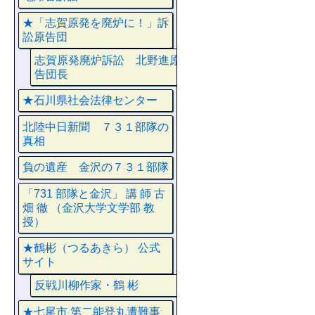
★「志賀原発を廃炉に！」訴
訟原告団
志賀原発廃炉訴訟 北野進原
告団長
★石川県社会法律センター
北陸中日新聞 ７３１部隊の
真相
負の遺産 金沢の７３１部隊
「731 部隊と金沢」 講 師 古
畑 徹 （金沢大学文学部 教
授）
★鶴彬（つるあきら） 公式
サイト
反戦川柳作家・鶴 彬
★七尾市 第二能登丸遭難事