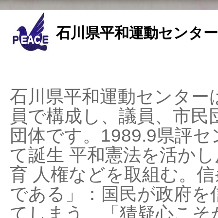
石川県平和運動センター
石川県平和運動センターは
員で構成し、議員、市民
団体です。1989.9県評セ
て誕生 平和憲法を活かし反
育 人権などを取組む。
である」：国民が政府を
てしまう、「猜疑心こそ