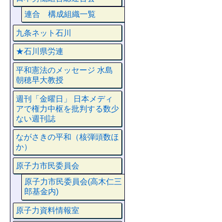
連合 構成組織一覧
九条ネット石川
★石川県労連
平和憲法のメッセージ 水島
朝穂早大教授
週刊「金曜日」 日本メディ
アで権力中枢を批判する数少
ない週刊誌
ながさきの平和（核弾頭数ほ
か）
原子力市民委員会
原子力市民委員会(高木仁三
郎基金内)
原子力資料情報室