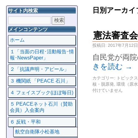
日別アーカイ
サイト内検索
メインコンテンツ
憲法審査
ホーム
投稿日:
2017年7月12日
１「当面の日程･活動報告･情
自民党が両院
報･NewsPaper」
きを読む
→
２「抗議声明・アピール」
カテゴリー:
トピックス
３ 機関紙 「PEACE 石川」
核・脱原発
,
環境（原水
付けていません
４ フェイスプック(ほぼ毎日)
５ PEACEネット石川（賛助
会員）入会案内
６ 反戦・平和
航空自衛隊小松基地