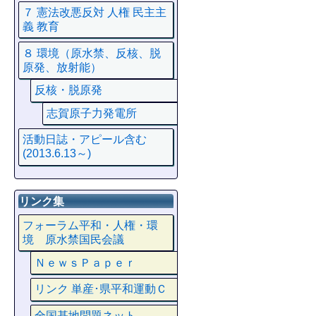
７ 憲法改悪反対 人権 民主主
義 教育
８ 環境（原水禁、反核、脱
原発、放射能）
反核・脱原発
志賀原子力発電所
活動日誌・アピール含む
(2013.6.13～)
リンク集
フォーラム平和・人権・環
境 原水禁国民会議
ＮｅｗｓＰａｐｅｒ
リンク 単産･県平和運動Ｃ
全国基地問題ネット