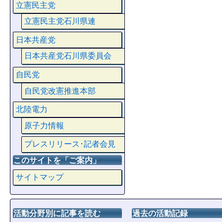
立憲民主党
立憲民主党石川県連
日本共産党
日本共産党石川県委員会
自民党
自民党改憲推進本部
北陸電力
原子力情報
プレスリリース･記者会見
このサイトを「ご案内」
サイトマップ
活動分野別に記事を読む
過去の活動記録