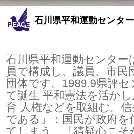
石川県平和運動センター
石川県平和運動センターは
員で構成し、議員、市民
団体です。1989.9県評セ
て誕生 平和憲法を活かし反
育 人権などを取組む。
である」：国民が政府を
てしまう、「猜疑心こそ