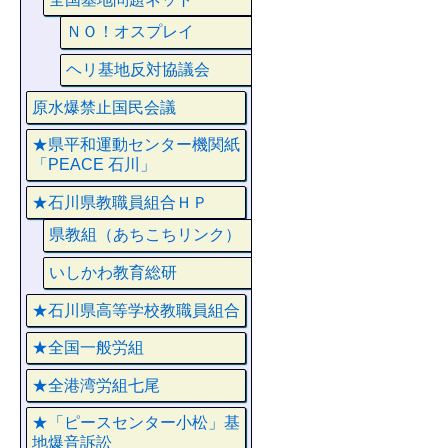
ＮＯ！オスプレイ
ヘリ基地反対協議会
原水爆禁止国民会議
★県平和運動センター機関紙
「PEACE 石川」
★石川県教職員組合ＨＰ
県教組（あちこちリンク）
いしかわ教育総研
★石川県高等学校教職員組合
★全国一般労組
★全港湾労組七尾
★「ピースセンター小松」基
地爆音訴訟