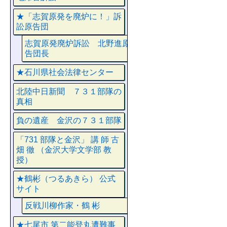
★「志賀原発を廃炉に！」訴
訟原告団
志賀原発廃炉訴訟 北野進原
告団長
★石川県社会法律センター
北陸中日新聞 ７３１部隊の
真相
負の遺産 金沢の７３１部隊
「731 部隊と金沢」 講 師 古
畑 徹 （金沢大学文学部 教
授）
★鶴彬（つるあきら） 公式
サイト
反戦川柳作家・鶴 彬
★七尾市 第二能登丸遭難事