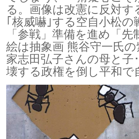
る。画像は改憲に反対する
｢核威嚇｣する空自小松の
「参戦」準備を進め「先
絵は抽象画 熊谷守一氏の
家志田弘子さんの母と子
壊する政権を倒し平和で