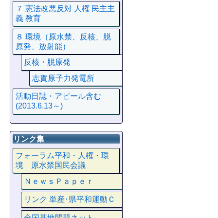
７ 憲法改悪反対 人権 民主主
義 教育
８ 環境（原水禁、反核、脱
原発、放射能）
反核・脱原発
志賀原子力発電所
活動日誌・アピール含む
(2013.6.13～)
リンク集
フォーラム平和・人権・環
境 原水禁国民会議
ＮｅｗｓＰａｐｅｒ
リンク 単産･県平和運動Ｃ
全国基地問題ネット