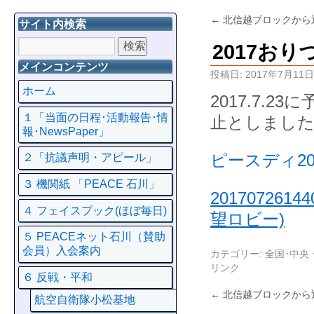
←
北信越ブロックから
サイト内検索
2017お
メインコンテンツ
投稿日:
2017年7月11日
ホーム
2017.7.
１「当面の日程･活動報告･情
止としました。<
報･NewsPaper」
ピースディ201
２「抗議声明・アピール」
３ 機関紙 「PEACE 石川」
20170726
４ フェイスプック(ほぼ毎日)
望ロビー)
５ PEACEネット石川（賛助
会員）入会案内
カテゴリー:
全国･中央
リンク
６ 反戦・平和
←
北信越ブロックから
航空自衛隊小松基地