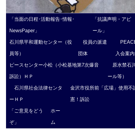
「当面の日程･活動報告･情報･
「抗議声明・アピ
NewsPaper」
ール」
石川県平和運動センター（役
役員の派遣
PEAC
員等）
団体
入会案内
ピースセンター小松（小松基地第7次爆音
原水禁石川
訴訟）ＨＰ
ール等）
石川県社会法律センタ
金沢市役所前「広場」使用不
ーＨＰ
憲！訴訟
「ご意見をどう
ホー
ぞ」
ム