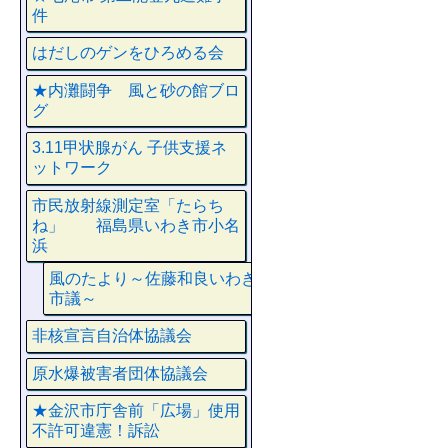
件
はだしのゲンをひろめる会
★内灘闘争 風と砂の館ブロ
グ
3.11甲状腺がん 子供支援ネ
ットワーク
市民放射線測定室「たらち
ね」 福島県いわき市小名
浜
風のたより～佐藤和良いわき
市議～
非核宣言自治体協議会
原水爆被害者団体協議会
★金沢市庁舎前「広場」使用
不許可違憲！訴訟