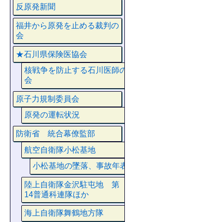
反原発新聞
福井から原発を止める裁判の
会
★石川県保険医協会
核戦争を防止する石川医師の
会
原子力規制委員会
原発の運転状況
防衛省 統合幕僚監部
航空自衛隊小松基地
小松基地の墜落、事故年表
陸上自衛隊金沢駐屯地 第
14普通科連隊ほか
海上自衛隊舞鶴地方隊