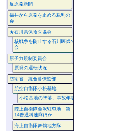
反原発新聞
福井から原発を止める裁判の
会
★石川県保険医協会
核戦争を防止する石川医師の
会
原子力規制委員会
原発の運転状況
防衛省 統合幕僚監部
航空自衛隊小松基地
小松基地の墜落、事故年表
陸上自衛隊金沢駐屯地 第
14普通科連隊ほか
海上自衛隊舞鶴地方隊