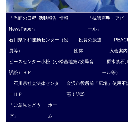
「当面の日程･活動報告･情報･
「抗議声明・アピ
NewsPaper」
ール」
石川県平和運動センター（役
役員の派遣
PEAC
員等）
団体
入会案内
ピースセンター小松（小松基地第7次爆音
原水禁石川
訴訟）ＨＰ
ール等）
石川県社会法律センタ
金沢市役所前「広場」使用不
ーＨＰ
憲！訴訟
「ご意見をどう
ホー
ぞ」
ム