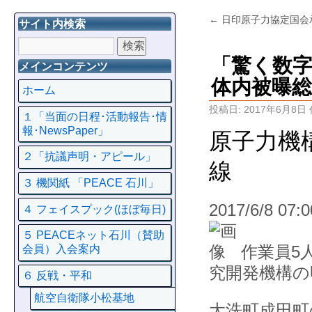
←
日印原子力協定国会
サイト内検索
「驚く数字
メインコンテンツ
体内被曝総
ホーム
投稿日:
2017年6月8日
１「当面の日程･活動報告･情
報･NewsPaper」
原子力機
２「抗議声明・アピール」
線
３ 機関紙 「PEACE 石川」
2017/6/8 07:0
４ フェイスプック(ほぼ毎日)
５ PEACEネット石川（賛助
作業員5
会員）入会案内
究開発機構の
６ 反戦・平和
航空自衛隊小松基地
大洗町成田町