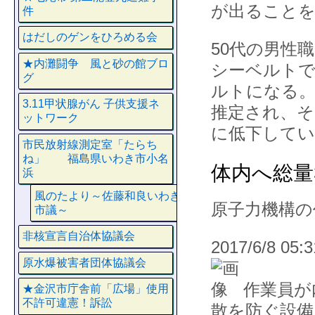
が出ること
件
はだしのゲンをひろめる会
50代の男性
★内灘闘争 風と砂の館ブロ
シーベルトで
グ
ルトになる。
3.11甲状腺がん 子供支援ネ
推定され、そ
ットワーク
に低下して
市民放射線測定室「たらち
ね」 福島県いわき市小名
体内へ総量
浜
風のたより～佐藤和良いわき
原子力機構の
市議～
非核宣言自治体協議会
2017/6/8 05:3
原水爆被害者団体協議会
作業員が
★金沢市庁舎前「広場」使用
不許可違憲！訴訟
散を防ぐ設備