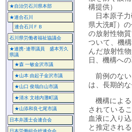
構提供）
★自治労石川県本部
日本原子力
★連合石川
県大洗町）の
連合石川ＦＢ
の放射性物質
石川県労働者福祉協議会
ついて、機構
★連携･連帯議員 盛本芳久
んだ放射性物
県議
日、機構への
★森 一敏金沢市議
前例のない
★山本 由起子金沢市議
は、長期的な
★山口 俊哉白山市議
★清水 文雄内灘町議
機構によると
されているこ
★山添和良七尾市議
血液に入り込
日本弁護士会連合会
と推定される
日本労働組合総連合会