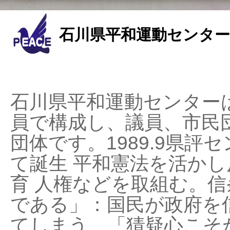
石川県平和運動センター
石川県平和運動センターは
員で構成し、議員、市民
団体です。1989.9県評セ
て誕生 平和憲法を活かし反
育 人権などを取組む。
である」：国民が政府を
てしまう、「猜疑心こそ