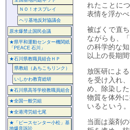
れたことにつ
ＮＯ！オスプレイ
表情を浮かべ
ヘリ基地反対協議会
被ばくで直ち
原水爆禁止国民会議
ながらも、
★県平和運動センター機関紙
の科学的な知
「PEACE 石川」
以上の長期間
★石川県教職員組合ＨＰ
県教組（あちこちリンク）
放医研による
を受け入れ、
いしかわ教育総研
め、除染した
★石川県高等学校教職員組合
物質を体外に
★全国一般労組
いるという
★全港湾労組七尾
当面は薬剤の
★「ピースセンター小松」基
地爆音訴訟