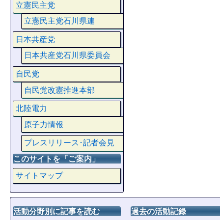
立憲民主党
立憲民主党石川県連
日本共産党
日本共産党石川県委員会
自民党
自民党改憲推進本部
北陸電力
原子力情報
プレスリリース･記者会見
このサイトを「ご案内」
サイトマップ
活動分野別に記事を読む
過去の活動記録