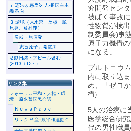
７ 憲法改悪反対 人権 民主主
究開発センタ
義 教育
被ばく事故に
８ 環境（原水禁、反核、脱
性物質が検出
原発、放射能）
制委員会)事
反核・脱原発
原子力機構の
志賀原子力発電所
になる。
活動日誌・アピール含む
(2013.6.13～)
プルトニウム
内に取り込
リンク集
め、「ゼロか
構)。
フォーラム平和・人権・環
境 原水禁国民会議
5人の治療に
ＮｅｗｓＰａｐｅｒ
医学総合研究
リンク 単産･県平和運動Ｃ
代の男性職員
全国基地問題ネット