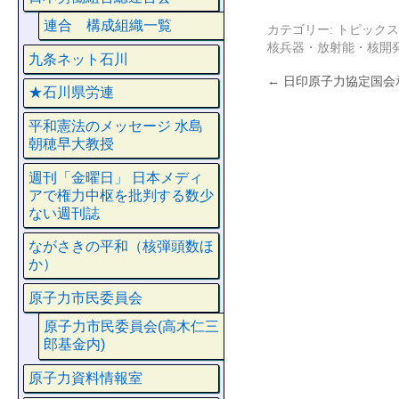
連合 構成組織一覧
カテゴリー:
トピックス
核兵器・放射能・核開
九条ネット石川
←
日印原子力協定国会
★石川県労連
平和憲法のメッセージ 水島
朝穂早大教授
週刊「金曜日」 日本メディ
アで権力中枢を批判する数少
ない週刊誌
ながさきの平和（核弾頭数ほ
か）
原子力市民委員会
原子力市民委員会(高木仁三
郎基金内)
原子力資料情報室