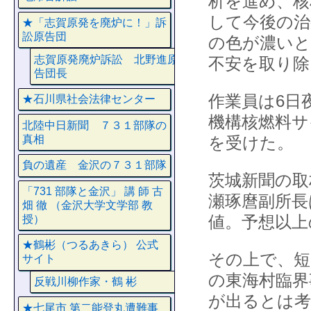
析を進め、核
して今後の治
★「志賀原発を廃炉に！」訴
訟原告団
の色が濃いと
志賀原発廃炉訴訟 北野進原
不安を取り除
告団長
作業員は6日
★石川県社会法律センター
機構核燃料サ
北陸中日新聞 ７３１部隊の
真相
を受けた。
負の遺産 金沢の７３１部隊
茨城新聞の取
「731 部隊と金沢」 講 師 古
瀬琢麿副所長
畑 徹 （金沢大学文学部 教
値。予想以上
授）
★鶴彬（つるあきら） 公式
その上で、短
サイト
の東海村臨界
反戦川柳作家・鶴 彬
が出るとは考
★七尾市 第二能登丸遭難事