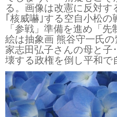
る。画像は改憲に反対する
｢核威嚇｣する空自小松の
「参戦」準備を進め「先
絵は抽象画 熊谷守一氏の
家志田弘子さんの母と子
壊する政権を倒し平和で