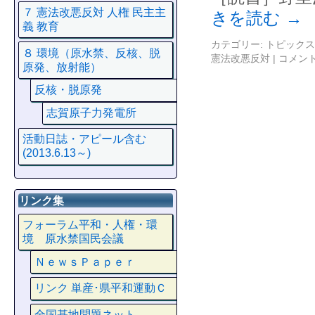
７ 憲法改悪反対 人権 民主主
きを読む
→
義 教育
カテゴリー:
トピックス
８ 環境（原水禁、反核、脱
憲法改悪反対
|
コメン
原発、放射能）
反核・脱原発
志賀原子力発電所
活動日誌・アピール含む
(2013.6.13～)
リンク集
フォーラム平和・人権・環
境 原水禁国民会議
ＮｅｗｓＰａｐｅｒ
リンク 単産･県平和運動Ｃ
全国基地問題ネット