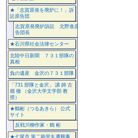
★「志賀原発を廃炉に！」訴
訟原告団
志賀原発廃炉訴訟 北野進原
告団長
★石川県社会法律センター
北陸中日新聞 ７３１部隊の
真相
負の遺産 金沢の７３１部隊
「731 部隊と金沢」 講 師 古
畑 徹 （金沢大学文学部 教
授）
★鶴彬（つるあきら） 公式
サイト
反戦川柳作家・鶴 彬
★七尾市 第二能登丸遭難事