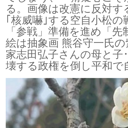
る。画像は改憲に反対する
｢核威嚇｣する空自小松の
「参戦」準備を進め「先
絵は抽象画 熊谷守一氏の
家志田弘子さんの母と子
壊する政権を倒し平和で