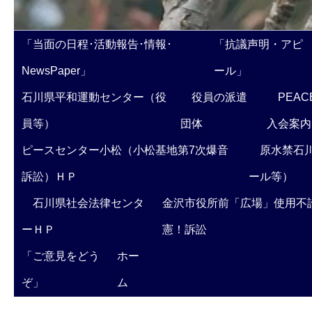
「当面の日程･活動報告･情報･
「抗議声明・アピ
NewsPaper」
ール」
石川県平和運動センター（役
役員の派遣
PEAC
員等）
団体
入会案内
ピースセンター小松（小松基地第7次爆音
原水禁石川
訴訟）ＨＰ
ール等）
石川県社会法律センタ
金沢市役所前「広場」使用不
ーＨＰ
憲！訴訟
「ご意見をどう
ホー
ぞ」
ム