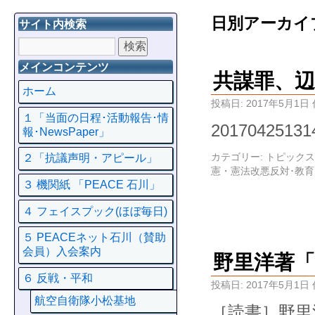
日別アーカイ
サイト内検索
メインコンテンツ
共謀罪、辺野
ホーム
投稿日:
2017年5月1日
１「当面の日程･活動報告･情
20170425
報･NewsPaper」
カテゴリー:
トピックス
２「抗議声明・アピール」
憲・憲法改悪反対･教
３ 機関紙 「PEACE 石川」
４ フェイスプック(ほぼ毎日)
５ PEACEネット石川（賛助
会員）入会案内
野里洋著「
６ 反戦・平和
投稿日:
2017年5月1日
航空自衛隊小松基地
［読書］野里