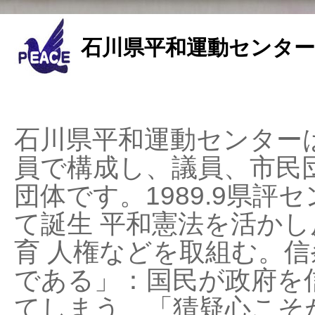
石川県平和運動センター
石川県平和運動センターは
員で構成し、議員、市民
団体です。1989.9県評セ
て誕生 平和憲法を活かし反
育 人権などを取組む。
である」：国民が政府を
てしまう、「猜疑心こそ