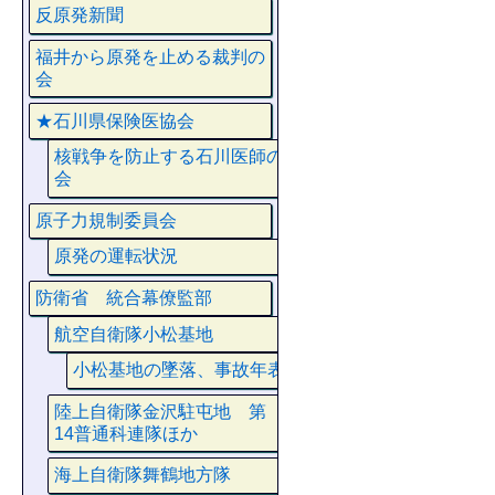
反原発新聞
福井から原発を止める裁判の
会
★石川県保険医協会
核戦争を防止する石川医師の
会
原子力規制委員会
原発の運転状況
防衛省 統合幕僚監部
航空自衛隊小松基地
小松基地の墜落、事故年表
陸上自衛隊金沢駐屯地 第
14普通科連隊ほか
海上自衛隊舞鶴地方隊