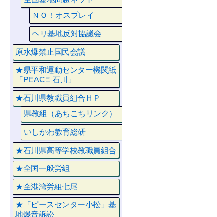
ＮＯ！オスプレイ
ヘリ基地反対協議会
原水爆禁止国民会議
★県平和運動センター機関紙
「PEACE 石川」
★石川県教職員組合ＨＰ
県教組（あちこちリンク）
いしかわ教育総研
★石川県高等学校教職員組合
★全国一般労組
★全港湾労組七尾
★「ピースセンター小松」基
地爆音訴訟