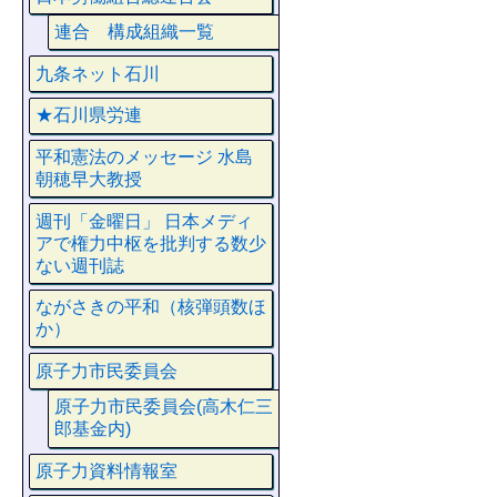
連合 構成組織一覧
九条ネット石川
★石川県労連
平和憲法のメッセージ 水島
朝穂早大教授
週刊「金曜日」 日本メディ
アで権力中枢を批判する数少
ない週刊誌
ながさきの平和（核弾頭数ほ
か）
原子力市民委員会
原子力市民委員会(高木仁三
郎基金内)
原子力資料情報室