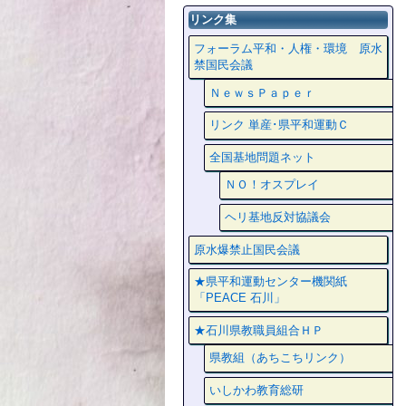
リンク集
フォーラム平和・人権・環境 原水
禁国民会議
ＮｅｗｓＰａｐｅｒ
リンク 単産･県平和運動Ｃ
全国基地問題ネット
ＮＯ！オスプレイ
ヘリ基地反対協議会
原水爆禁止国民会議
★県平和運動センター機関紙
「PEACE 石川」
★石川県教職員組合ＨＰ
県教組（あちこちリンク）
いしかわ教育総研