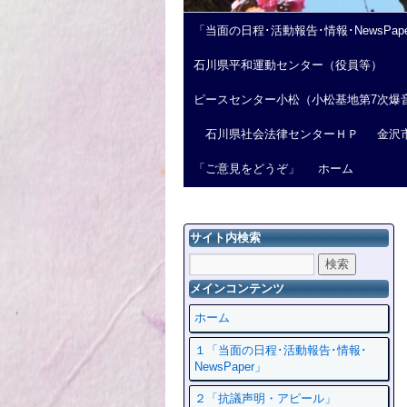
「当面の日程･活動報告･情報･NewsPap
石川県平和運動センター（役員等）
ピースセンター小松（小松基地第7次爆
石川県社会法律センターＨＰ
金沢
「ご意見をどうぞ」
ホーム
サイト内検索
メインコンテンツ
ホーム
１「当面の日程･活動報告･情報･
NewsPaper」
２「抗議声明・アピール」