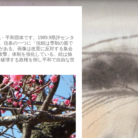
平和団体です。1989.9県評センタ
組む。信条の一つに「信頼は専制の親で
がある。画像は改憲に反対する集会
制攻撃」体制を強化している。絵は抽
を破壊する政権を倒し平和で自由な世