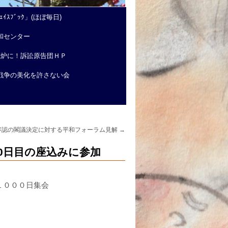
ｲｽﾌﾞｯｸ」(ほぼ毎日)
和センター
廃炉に！訴訟原告団ＨＰ
戦争の美化を許さない会
容認の閣議決定に対する平和フォーラム見解
→
00日目の座込みに参加
１０００日集会