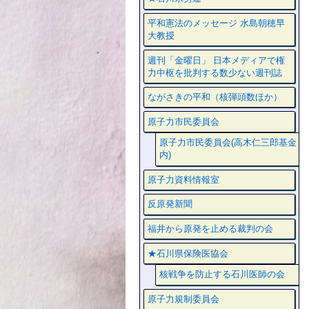
平和憲法のメッセージ 水島朝穂早
大教授
週刊「金曜日」 日本メディアで権
力中枢を批判する数少ない週刊誌
ながさきの平和（核弾頭数ほか）
原子力市民委員会
原子力市民委員会(高木仁三郎基金
内)
原子力資料情報室
反原発新聞
福井から原発を止める裁判の会
★石川県保険医協会
核戦争を防止する石川医師の会
原子力規制委員会