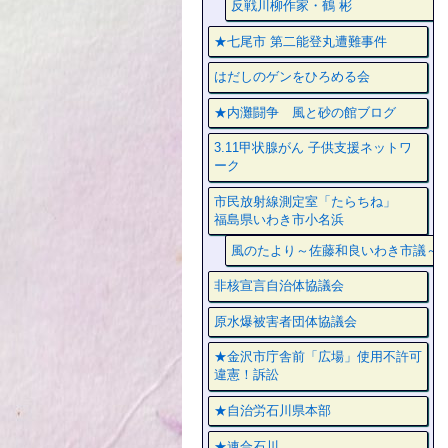
反戦川柳作家・鶴 彬
★七尾市 第二能登丸遭難事件
はだしのゲンをひろめる会
★内灘闘争 風と砂の館ブログ
3.11甲状腺がん 子供支援ネットワ
ーク
市民放射線測定室「たらちね」
福島県いわき市小名浜
風のたより～佐藤和良いわき市議～
非核宣言自治体協議会
原水爆被害者団体協議会
★金沢市庁舎前「広場」使用不許可
違憲！訴訟
★自治労石川県本部
★連合石川