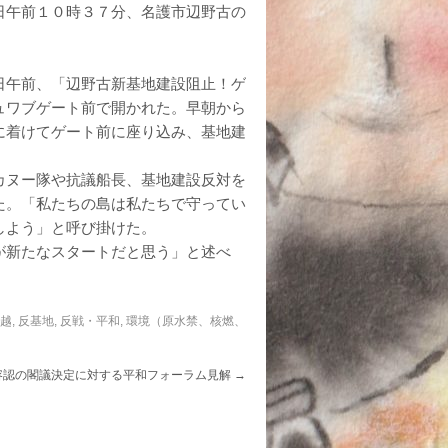
日午前１０時３７分、名護市辺野古の
日午前、「辺野古新基地建設阻止！ゲ
ュワブゲート前で開かれた。早朝から
に着けてゲート前に座り込み、基地建
カヌー隊や抗議船長、基地建設反対を
た。「私たちの島は私たちで守ってい
しよう」と呼び掛けた。
が新たなスタートだと思う」と述べ
信越
,
反基地
,
反戦・平和
,
環境（原水禁、核燃、
容認の閣議決定に対する平和フォーラム見解
→