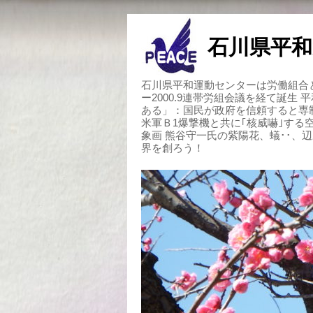
石川県平和
石川県平和運動センターは労働組合と
ー2000.9連帯労組会議を経て誕生
ある」：国民が政府を信頼すると専
米軍Ｂ1爆撃機と共に｢核威嚇｣す
象画 熊谷守一氏の紫陽花、蟻･･、
界を創ろう！