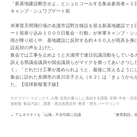
「新基地建設断念せよ」とシュヒコールする集会参加者＝１
キャンプ・シュワブゲート前
米軍普天間飛行場の名護市辺野古移設を巡る新基地建設で１
ート前座り込み１０００日集会・行動」が米軍キャンプ・シ
雨が降り続く中、基地建設に反対する約４００人が雨具を身
設反対の声を上げた。
集会では工事を止めようと大浦湾で連日抗議活動をしている
訴える県議会議員や国会議員らがマイクを握ってあいさつし
く」「どれだけ工事が進められようと、最後に笑えるように
集会に訪れた糸満市の泉川京子さん（６２）は「きょうから
た。【琉球新報電子版】
カテゴリー:
トピックス
,
人権
,
住民の暮らしに直結する課題
,
全国･中央・北
放射能･食品汚染）
,
護憲・憲法改悪反対･教育・歴史
パーマリンク
←
アムネスティも「山城」不当勾留に抗議
「教育勅語」