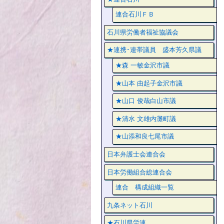
連合石川ＦＢ
石川県労働者福祉協議会
★連携･連帯議員 盛本芳久県議
★森 一敏金沢市議
★山本 由起子金沢市議
★山口 俊哉白山市議
★清水 文雄内灘町議
★山添和良七尾市議
日本弁護士会連合会
日本労働組合総連合会
連合 構成組織一覧
九条ネット石川
★石川県労連