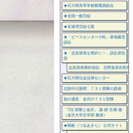
★石川県高等学校教職員組合
★全国一般労組
★全港湾労組七尾
★「ピースセンター小松」基地爆音
訴訟
★「志賀原発を廃炉に！」訴訟原告
団
志賀原発廃炉訴訟 北野進原告団長
★石川県社会法律センター
北陸中日新聞 ７３１部隊の真相
負の遺産 金沢の７３１部隊
「731 部隊と金沢」 講 師 古畑 徹
（金沢大学文学部 教授）
★鶴彬（つるあきら） 公式サイト