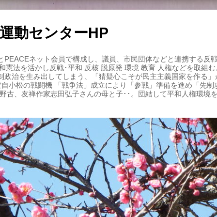
運動センターHP
PEACEネット会員で構成し、議員、市民団体などと連携する反戦・
 平和憲法を活かし反戦･平和 反核 脱原発 環境 教育 人権などを取
制政治を生み出してしまう、「猜疑心こそが民主主義国家を作る」
る空自小松の戦闘機 「戦争法」成立により「参戦」準備を進め「先
辺野古、友禅作家志田弘子さんの母と子･･。団結して平和人権環境