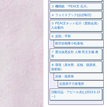
３ 機関紙 「PEACE 石川」
４ フェイスプック(ほぼ毎日)
５ PEACEネット石川（賛助会員）
入会案内
６ 反戦・平和
航空自衛隊小松基地
７ 憲法改悪反対 人権 民主主義 教
育
８ 環境（原水禁、反核、脱原発、
放射能）
反核・脱原発
志賀原子力発電所
活動日誌・アピール含む(2013.6.13
～)