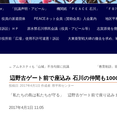
er」
「抗議声明・アピール」
機関紙 「ＰＥＡＣＥ 石川」
「ＦＢﾌｪ
役員の派遣団体
PEACEネット会員（賛助会員）入会案内
地区平
音訴訟）ＨＰ
原水禁石川県民会議（役員・アピール等）
志賀原発を
市役所前「広場」使用不許可違憲！訴訟
大東亜聖戦大碑の撤去を求め、
←
アムネスティも「山城」不当勾留に抗議
「教育勅語」
辺野古ゲート前で座込み 石川の仲間も10
投稿日:
2017年4月1日
作成者:
県平和センター
「私たちの島は私たちが守る」 辺野古ゲート前で座り込み
2017年4月1日 11:05