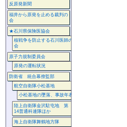
反原発新聞
福井から原発を止める裁判の
会
★石川県保険医協会
核戦争を防止する石川医師の
会
原子力規制委員会
原発の運転状況
防衛省 統合幕僚監部
航空自衛隊小松基地
小松基地の墜落、事故年表
陸上自衛隊金沢駐屯地 第
14普通科連隊ほか
海上自衛隊舞鶴地方隊