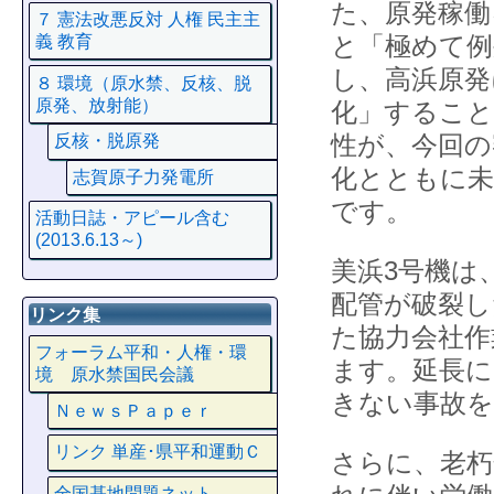
た、原発稼働
７ 憲法改悪反対 人権 民主主
と「極めて
義 教育
し、高浜原発
８ 環境（原水禁、反核、脱
原発、放射能）
化」すること
性が、今回の
反核・脱原発
化とともに
志賀原子力発電所
です。
活動日誌・アピール含む
(2013.6.13～)
美浜3号機は
配管が破裂し
リンク集
た協力会社作
フォーラム平和・人権・環
ます。延長に
境 原水禁国民会議
きない事故
ＮｅｗｓＰａｐｅｒ
リンク 単産･県平和運動Ｃ
さらに、老朽
全国基地問題ネット