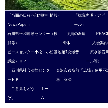
「当面の日程･活動報告･情報･
「抗議声明・アピ
NewsPaper」
ール」
石川県平和運動センター（役
役員の派遣
PEAC
員等）
団体
入会案内
ピースセンター小松（小松基地第7次爆音
原水禁石川
訴訟）ＨＰ
ール等）
石川県社会法律センタ
金沢市役所前「広場」使用不
ーＨＰ
憲！訴訟
「ご意見をどう
ホー
ぞ」
ム