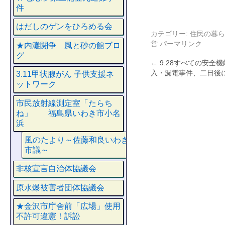
件
はだしのゲンをひろめる会
カテゴリー:
住民の暮ら
営
パーマリンク
★内灘闘争 風と砂の館ブロ
グ
←
9.28すべての安全
入・漏電事件、二日後
3.11甲状腺がん 子供支援ネ
ットワーク
市民放射線測定室「たらち
ね」 福島県いわき市小名
浜
風のたより～佐藤和良いわき
市議～
非核宣言自治体協議会
原水爆被害者団体協議会
★金沢市庁舎前「広場」使用
不許可違憲！訴訟