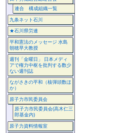
連合 構成組織一覧
九条ネット石川
★石川県労連
平和憲法のメッセージ 水島
朝穂早大教授
週刊「金曜日」 日本メディ
アで権力中枢を批判する数少
ない週刊誌
ながさきの平和（核弾頭数ほ
か）
原子力市民委員会
原子力市民委員会(高木仁三
郎基金内)
原子力資料情報室