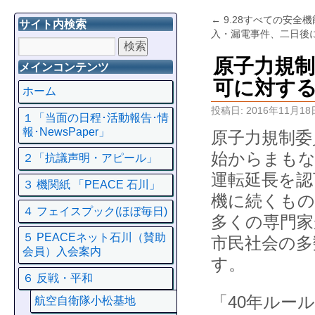
←
9.28すべての安全
サイト内検索
入・漏電事件、二日後
原子力規制
メインコンテンツ
可に対す
ホーム
投稿日:
2016年11月18
１「当面の日程･活動報告･情
報･NewsPaper」
原子力規制委
始からまもな
２「抗議声明・アピール」
運転延長を認
３ 機関紙 「PEACE 石川」
機に続くもの
４ フェイスプック(ほぼ毎日)
多くの専門家
５ PEACEネット石川（賛助
市民社会の多
会員）入会案内
す。
６ 反戦・平和
「40年ルー
航空自衛隊小松基地