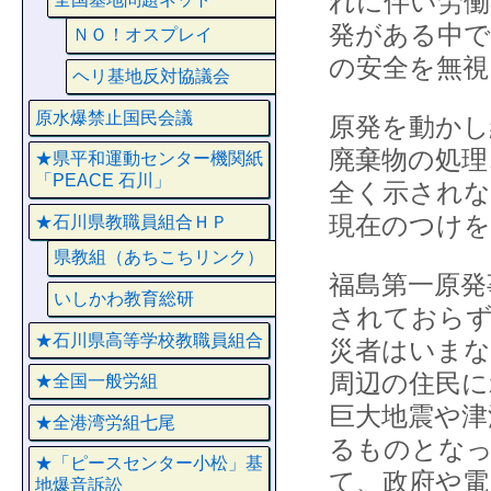
れに伴い労働
発がある中で
ＮＯ！オスプレイ
の安全を無視
ヘリ基地反対協議会
原水爆禁止国民会議
原発を動かし
廃棄物の処理
★県平和運動センター機関紙
「PEACE 石川」
全く示されな
現在のつけ
★石川県教職員組合ＨＰ
県教組（あちこちリンク）
福島第一原発
いしかわ教育総研
されておらず
★石川県高等学校教職員組合
災者はいまな
周辺の住民に
★全国一般労組
巨大地震や津
★全港湾労組七尾
るものとなっ
★「ピースセンター小松」基
て、政府や電
地爆音訴訟