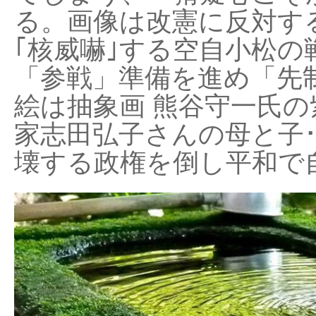
る。画像は改憲に反対する
｢核威嚇｣する空自小松の
「参戦」準備を進め「先
絵は抽象画 熊谷守一氏の
家志田弘子さんの母と子
壊する政権を倒し平和で