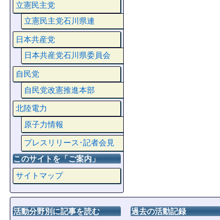
立憲民主党
立憲民主党石川県連
日本共産党
日本共産党石川県委員会
自民党
自民党改憲推進本部
北陸電力
原子力情報
プレスリリース･記者会見
このサイトを「ご案内」
サイトマップ
活動分野別に記事を読む
過去の活動記録