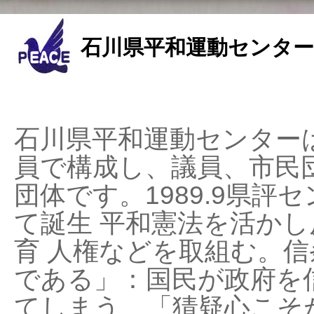
石川県平和運動センター
石川県平和運動センターは
員で構成し、議員、市民
団体です。1989.9県評セ
て誕生 平和憲法を活かし反
育 人権などを取組む。
である」：国民が政府を
てしまう、「猜疑心こそ