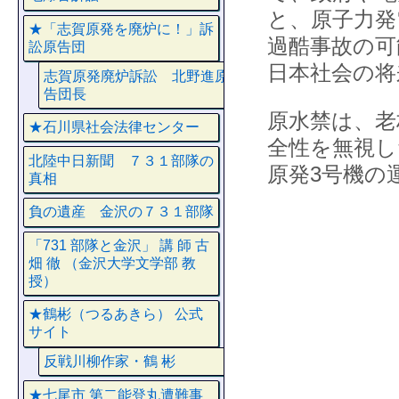
と、原子力発
★「志賀原発を廃炉に！」訴
過酷事故の可
訟原告団
日本社会の将
志賀原発廃炉訴訟 北野進原
告団長
原水禁は、老
★石川県社会法律センター
全性を無視し
北陸中日新聞 ７３１部隊の
原発3号機の
真相
負の遺産 金沢の７３１部隊
「731 部隊と金沢」 講 師 古
畑 徹 （金沢大学文学部 教
授）
★鶴彬（つるあきら） 公式
サイト
反戦川柳作家・鶴 彬
★七尾市 第二能登丸遭難事