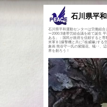
石川県平和
石川県平和運動センターは労働組合と
ー2000.9連帯労組会議を経て誕生
ある」：国民が政府を信頼すると専
米軍Ｂ1爆撃機と共に｢核威嚇｣す
象画 熊谷守一氏の紫陽花、蟻･･、
界を創ろう！