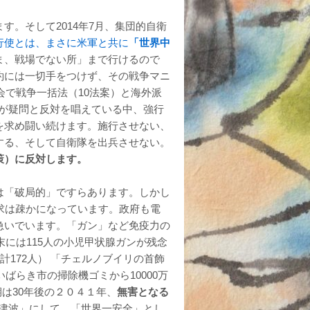
。そして2014年7月、集団的自衛
行使とは、まさに米軍と共に
「世界中
ま、戦場でない所」まで行けるので
約には一切手をつけず、その戦争マニ
会で戦争一括法（10法案）と海外派
割が疑問と反対を唱えている中、強行
を求め闘い続けます。施行させない、
する、そして自衛隊を出兵させない。
策）に反対します。
は「破局的」ですらあります。しかし
求は疎かになっています。政府も電
急いでいます。「ガン」など免疫力の
末には115人の小児甲状腺ガンが残念
合計172人） 「チェルノブイリの首飾
いばらき市の掃除機ゴミから10000万
期は30年後の２０４１年、
無害となる
「津波」にして、「世界一安全」とし