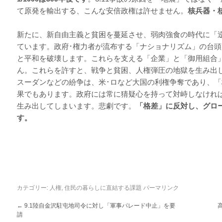
て原発を輸出する、こんな安倍政権は許せません。
核兵器・
新たに、新自由主義と貧困を蔓延させ、弱肉強食の時代に「
ています。政府･権力者が流布する「ナショナリズム」の台
と平和を破壊します。これらを支える「企業」と「御用組合
ん。これらを許すと、戦争と貧困、人権弾圧の地獄を生み出
スーダンなどの紛争は、米･ロなど大国の利権争奪であり、
果でもあります。政府には常に猜疑心を持って対峙しなけれ
生み出してしまいます。悲劇です。
「格差」に反対し、
グロ
す。
カテゴリー:
人権
,
住民の暮らしに直結する課題
パーマリンク
←
9.1陸自金沢駐屯地司令に対し「軍事パレード中止」を要
請