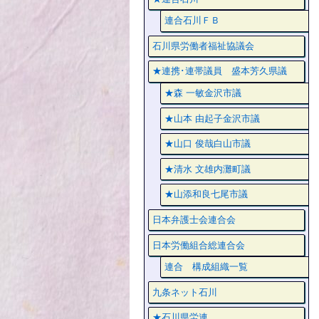
連合石川ＦＢ
石川県労働者福祉協議会
★連携･連帯議員 盛本芳久県議
★森 一敏金沢市議
★山本 由起子金沢市議
★山口 俊哉白山市議
★清水 文雄内灘町議
★山添和良七尾市議
日本弁護士会連合会
日本労働組合総連合会
連合 構成組織一覧
九条ネット石川
★石川県労連