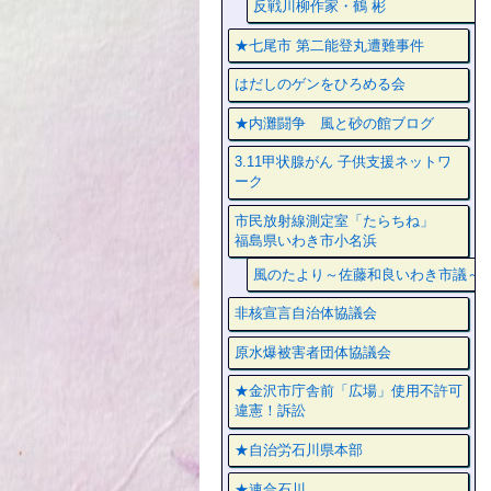
反戦川柳作家・鶴 彬
★七尾市 第二能登丸遭難事件
はだしのゲンをひろめる会
★内灘闘争 風と砂の館ブログ
3.11甲状腺がん 子供支援ネットワ
ーク
市民放射線測定室「たらちね」
福島県いわき市小名浜
風のたより～佐藤和良いわき市議～
非核宣言自治体協議会
原水爆被害者団体協議会
★金沢市庁舎前「広場」使用不許可
違憲！訴訟
★自治労石川県本部
★連合石川