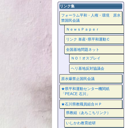
リンク集
フォーラム平和・人権・環境 原水
禁国民会議
ＮｅｗｓＰａｐｅｒ
リンク 単産･県平和運動Ｃ
全国基地問題ネット
ＮＯ！オスプレイ
ヘリ基地反対協議会
原水爆禁止国民会議
★県平和運動センター機関紙
「PEACE 石川」
★石川県教職員組合ＨＰ
県教組（あちこちリンク）
いしかわ教育総研