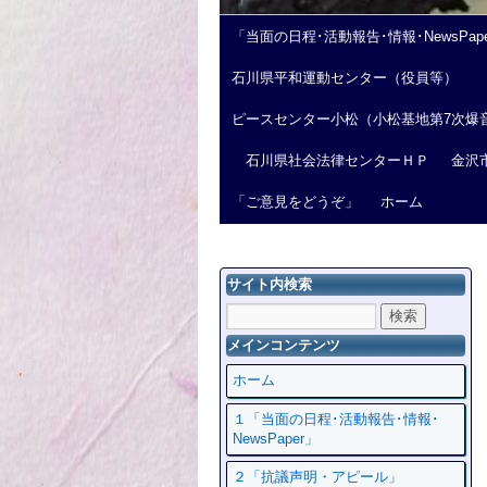
「当面の日程･活動報告･情報･NewsPap
石川県平和運動センター（役員等）
ピースセンター小松（小松基地第7次爆
石川県社会法律センターＨＰ
金沢
「ご意見をどうぞ」
ホーム
サイト内検索
メインコンテンツ
ホーム
１「当面の日程･活動報告･情報･
NewsPaper」
２「抗議声明・アピール」