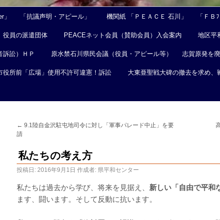
er」
「抗議声明・アピール」
機関紙 「ＰＥＡＣＥ 石川」
「ＦＢﾌｪ
役員の派遣団体
PEACEネット会員（賛助会員）入会案内
地区平
音訴訟）ＨＰ
原水禁石川県民会議（役員・アピール等）
志賀原発を
市役所前「広場」使用不許可違憲！訴訟
大東亜聖戦大碑の撤去を求め、
←
9.1陸自金沢駐屯地司令に対し「軍事パレード中止」を要
請
私たちの考え方
投稿日:
2016年9月1日
作成者:
県平和センター
私たちは過去から学び、将来を見据え、
新しい「自由で平和
ます、闘います。そして反動に抗います。