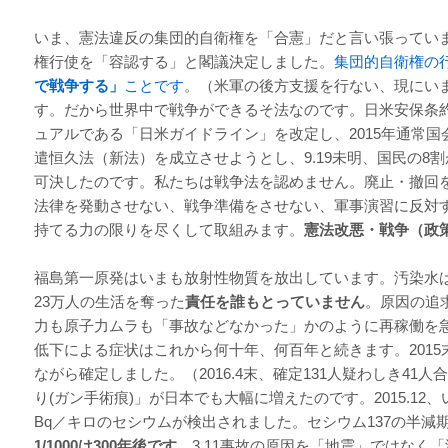
いま、憲法違反の集団的自衛権を「合憲」だと言い張っています
権行使を「容認する」と閣議決定しました。
集団的自衛権の
で戦争する」
ことです
。（米軍の後方支援を行ない、現にい
す。だから世界中で戦争ができるそ法なのです。日米安保条
ュアルである「日米ガイドライン」を改定し、2015年通常国
遣恒久法（新法）を成立させようとし、9.19未明、国民の8
可決したのです。私たちは戦争法を認めません。廃止・撤回
法律を発動させない、戦争準備をさせない、軍事演習に反対
持てる力の限りを尽くして取組みます。
憲法改悪・
戦争（政
福島第一原発はいまも放射性物質を放出しています。汚染水
23万人の生活を奪った
責任を誰もとっていません
。原因の追
力も原子力ムラも「事故などなかった」かのように再稼働を
低下による症状はこれから何十年、何百年と続きます。2015
ながら確定しました。（2016.4末、確定131人疑わしき41人
り(ガン手術痕)」が日本でも大幅に増えたのです。2015.12、
Bq／キロのセシウムが検出されました。セシウム137の半減
1/1000は300年後です
。3.11事故の原因を「地震」ではなく