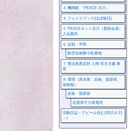
３ 機関紙 「PEACE 石川」
４ フェイスプック(ほぼ毎日)
５ PEACEネット石川（賛助会員）
入会案内
６ 反戦・平和
航空自衛隊小松基地
７ 憲法改悪反対 人権 民主主義 教
育
８ 環境（原水禁、反核、脱原発、
放射能）
反核・脱原発
志賀原子力発電所
活動日誌・アピール含む(2013.6.13
～)