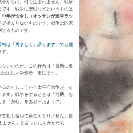
戦争からは、何も生まれません。戦争
念です。戦争に聖戦などというものは
、中年が命令し（オッサンが進軍ラッ
不尽極まりないものです。戦争は国家
制するものです。
首相は「勇ましく」語ります。でも他
ます。
ならいいのか。この行為は「自衛に名
のは国民＝労働者・市民です。
いるのでしょうか？太平洋戦争が、そ
します。戦争をするときは「危機」を
とき「安心」をあおったように。
倍首相も含めて責任をとりません。自
りえません」と言ったにもかかわら