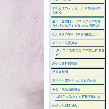
平和憲法のメッセージ 水島朝穂早
大教授
週刊「金曜日」 日本メディアで権
力中枢を批判する数少ない週刊誌
ながさきの平和（核弾頭数ほか）
原子力市民委員会
原子力市民委員会(高木仁三郎基金
内)
原子力資料情報室
反原発新聞
福井から原発を止める裁判の会
★石川県保険医協会
核戦争を防止する石川医師の会
原子力規制委員会