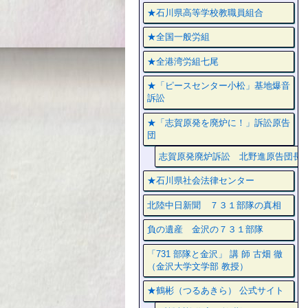
★石川県高等学校教職員組合
★全国一般労組
★全港湾労組七尾
★「ピースセンター小松」基地爆音
訴訟
★「志賀原発を廃炉に！」訴訟原告
団
志賀原発廃炉訴訟 北野進原告団長
★石川県社会法律センター
北陸中日新聞 ７３１部隊の真相
負の遺産 金沢の７３１部隊
「731 部隊と金沢」 講 師 古畑 徹
（金沢大学文学部 教授）
★鶴彬（つるあきら） 公式サイト