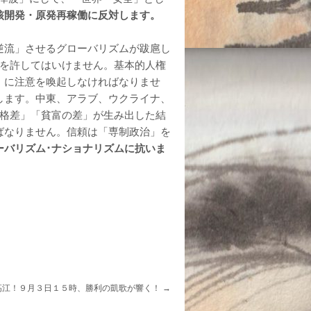
核開発・原発再稼働に反対します。
逆流」させるグローバリズムが跋扈し
頭を許してはいけません。基本的人権
」に注意を喚起しなければなりませ
します。中東、アラブ、ウクライナ、
「格差」「貧富の差」が生み出した結
ばなりません。信頼は「専制政治」を
ーバリズム･
ナショナリズムに
抗いま
高江！９月３日１５時、勝利の凱歌が響く！
→