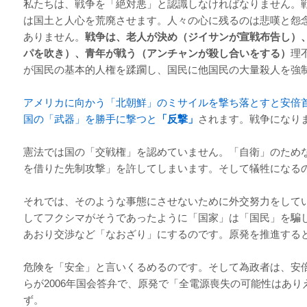
私たちは、戦争を「絶対悪」と認識しなければなりません。
は国土と人心を荒廃させます。人々の心に残るのは悲嘆と怨
ありません。
戦争は、老人が決め（ジイサンが宣戦布告し）
パを吹き）、青年が戦う（アンチャンが殺し合いをする）
理
が国民の基本的人権を蹂躙し、国民に他国民の大量殺人を強
アメリカに向かう「北朝鮮」のミサイルを撃ち落とすと安倍
国の「武器」を勝手に撃つと
「
反撃」
されます。戦争になり
憲法では国の「交戦権」を認めていません。「自衛」のため
を借りた先制攻撃」を許してしまいます。そして犠牲になる
それでは、そのような事態にさせないために外交努力をして
してフクシマがそうであったように「国家」は「国民」を騙
あおり交渉など「なおざり」にするのです。原発を推進する
危険を「安全」と言いくるめるのです。そして為政者は、安
らが2006年国会答弁で、原発で「全電源喪失の可能性はあ
ず。