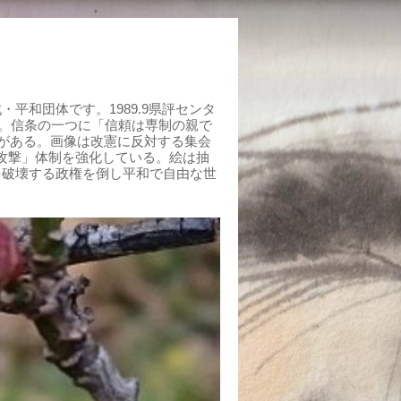
平和団体です。1989.9県評センタ
組む。信条の一つに「信頼は専制の親で
がある。画像は改憲に反対する集会
制攻撃」体制を強化している。絵は抽
を破壊する政権を倒し平和で自由な世