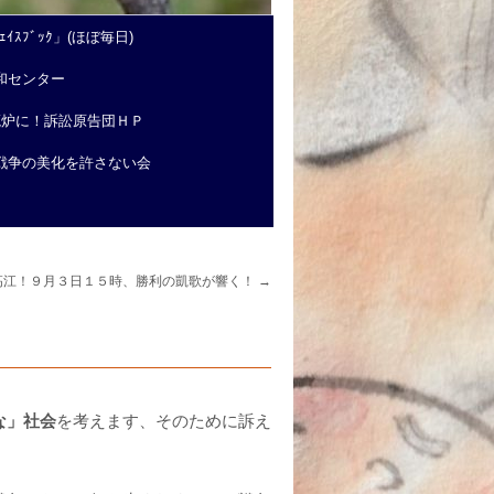
ｲｽﾌﾞｯｸ」(ほぼ毎日)
和センター
廃炉に！訴訟原告団ＨＰ
戦争の美化を許さない会
高江！９月３日１５時、勝利の凱歌が響く！
→
な」社会
を考えます、そのために訴え