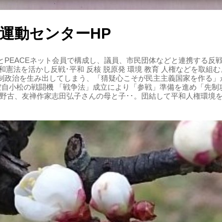
運動センターHP
PEACEネット会員で構成し、議員、市民団体などと連携する反戦・
 平和憲法を活かし反戦･平和 反核 脱原発 環境 教育 人権などを取
制政治を生み出してしまう、「猜疑心こそが民主主義国家を作る」
る空自小松の戦闘機 「戦争法」成立により「参戦」準備を進め「先
辺野古、友禅作家志田弘子さんの母と子･･。団結して平和人権環境