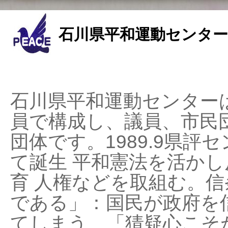
石川県平和運動センター
石川県平和運動センターは
員で構成し、議員、市民
団体です。1989.9県評セ
て誕生 平和憲法を活かし反
育 人権などを取組む。
である」：国民が政府を
てしまう、「猜疑心こそ