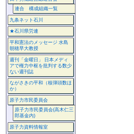
連合 構成組織一覧
九条ネット石川
★石川県労連
平和憲法のメッセージ 水島
朝穂早大教授
週刊「金曜日」 日本メディ
アで権力中枢を批判する数少
ない週刊誌
ながさきの平和（核弾頭数ほ
か）
原子力市民委員会
原子力市民委員会(高木仁三
郎基金内)
原子力資料情報室