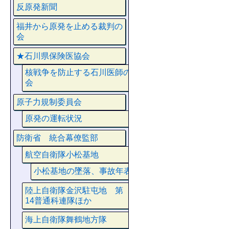
反原発新聞
福井から原発を止める裁判の
会
★石川県保険医協会
核戦争を防止する石川医師の
会
原子力規制委員会
原発の運転状況
防衛省 統合幕僚監部
航空自衛隊小松基地
小松基地の墜落、事故年表
陸上自衛隊金沢駐屯地 第
14普通科連隊ほか
海上自衛隊舞鶴地方隊