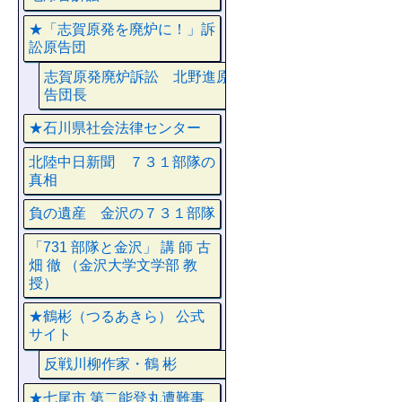
★「志賀原発を廃炉に！」訴
訟原告団
志賀原発廃炉訴訟 北野進原
告団長
★石川県社会法律センター
北陸中日新聞 ７３１部隊の
真相
負の遺産 金沢の７３１部隊
「731 部隊と金沢」 講 師 古
畑 徹 （金沢大学文学部 教
授）
★鶴彬（つるあきら） 公式
サイト
反戦川柳作家・鶴 彬
★七尾市 第二能登丸遭難事