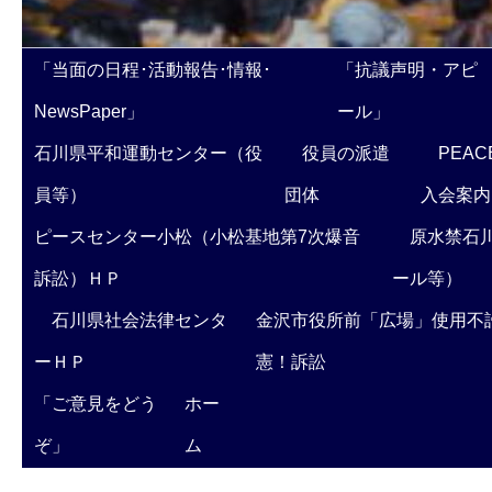
「当面の日程･活動報告･情報･
「抗議声明・アピ
NewsPaper」
ール」
石川県平和運動センター（役
役員の派遣
PEAC
員等）
団体
入会案内
ピースセンター小松（小松基地第7次爆音
原水禁石川
訴訟）ＨＰ
ール等）
石川県社会法律センタ
金沢市役所前「広場」使用不
ーＨＰ
憲！訴訟
「ご意見をどう
ホー
ぞ」
ム