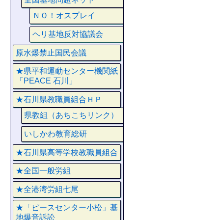
ＮＯ！オスプレイ
ヘリ基地反対協議会
原水爆禁止国民会議
★県平和運動センター機関紙
「PEACE 石川」
★石川県教職員組合ＨＰ
県教組（あちこちリンク）
いしかわ教育総研
★石川県高等学校教職員組合
★全国一般労組
★全港湾労組七尾
★「ピースセンター小松」基
地爆音訴訟