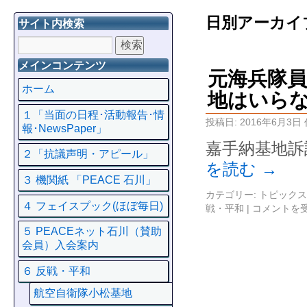
日別アーカイ
サイト内検索
メインコンテンツ
元海兵隊
ホーム
地はいら
１「当面の日程･活動報告･情
投稿日:
2016年6月3日
報･NewsPaper」
嘉手納基地訴
２「抗議声明・アピール」
を読む
→
３ 機関紙 「PEACE 石川」
カテゴリー:
トピックス
４ フェイスプック(ほぼ毎日)
戦・平和
|
コメントを
５ PEACEネット石川（賛助
会員）入会案内
６ 反戦・平和
航空自衛隊小松基地