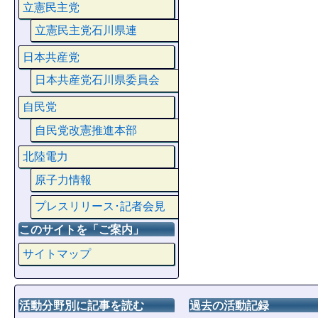
立憲民主党
立憲民主党石川県連
日本共産党
日本共産党石川県委員会
自民党
自民党改憲推進本部
北陸電力
原子力情報
プレスリリース･記者会見
このサイトを「ご案内」
サイトマップ
活動分野別に記事を読む
過去の活動記録