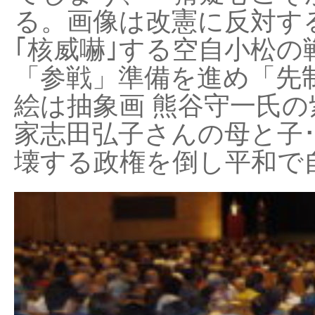
る。画像は改憲に反対する
｢核威嚇｣する空自小松の
「参戦」準備を進め「先
絵は抽象画 熊谷守一氏の
家志田弘子さんの母と子
壊する政権を倒し平和で