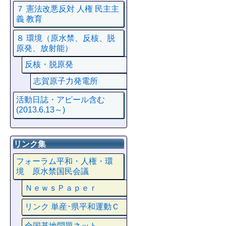
７ 憲法改悪反対 人権 民主主
義 教育
８ 環境（原水禁、反核、脱
原発、放射能）
反核・脱原発
志賀原子力発電所
活動日誌・アピール含む
(2013.6.13～)
リンク集
フォーラム平和・人権・環
境 原水禁国民会議
ＮｅｗｓＰａｐｅｒ
リンク 単産･県平和運動Ｃ
全国基地問題ネット