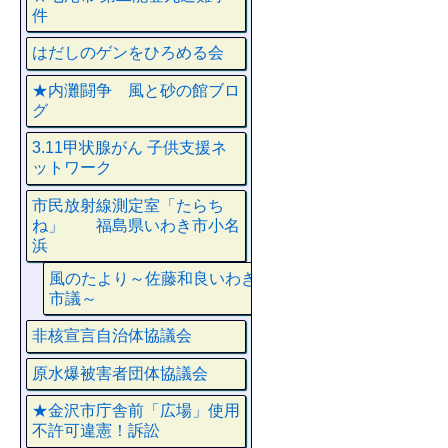
件
はだしのゲンをひろめる会
★内灘闘争 風と砂の館ブロ
グ
3.11甲状腺がん 子供支援ネ
ットワーク
市民放射線測定室「たらち
ね」 福島県いわき市小名
浜
風のたより～佐藤和良いわき
市議～
非核宣言自治体協議会
原水爆被害者団体協議会
★金沢市庁舎前「広場」使用
不許可違憲！訴訟