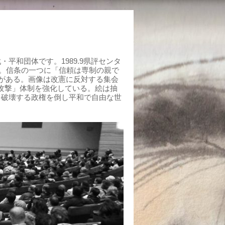
平和団体です。1989.9県評センタ
組む。信条の一つに「信頼は専制の親で
がある。画像は改憲に反対する集会
制攻撃」体制を強化している。絵は抽
を破壊する政権を倒し平和で自由な世