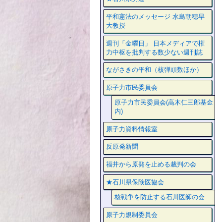
平和憲法のメッセージ 水島朝穂早
大教授
週刊「金曜日」 日本メディアで権
力中枢を批判する数少ない週刊誌
ながさきの平和（核弾頭数ほか）
原子力市民委員会
原子力市民委員会(高木仁三郎基金
内)
原子力資料情報室
反原発新聞
福井から原発を止める裁判の会
★石川県保険医協会
核戦争を防止する石川医師の会
原子力規制委員会