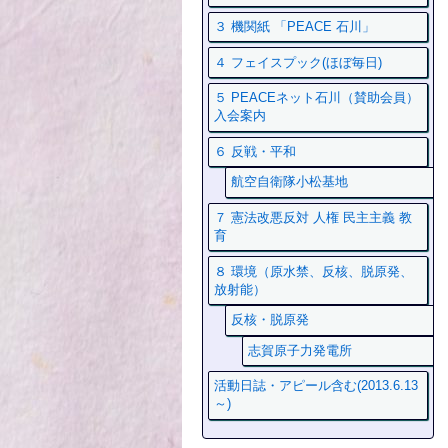
３ 機関紙 「PEACE 石川」
４ フェイスプック(ほぼ毎日)
５ PEACEネット石川（賛助会員）
入会案内
６ 反戦・平和
航空自衛隊小松基地
７ 憲法改悪反対 人権 民主主義 教
育
８ 環境（原水禁、反核、脱原発、
放射能）
反核・脱原発
志賀原子力発電所
活動日誌・アピール含む(2013.6.13
～)