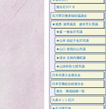
連合石川ＦＢ
石川県労働者福祉協議会
★連携･連帯議員 盛本芳久県議
★森 一敏金沢市議
★山本 由起子金沢市議
★山口 俊哉白山市議
★清水 文雄内灘町議
★山添和良七尾市議
日本弁護士会連合会
日本労働組合総連合会
連合 構成組織一覧
九条ネット石川
★石川県労連