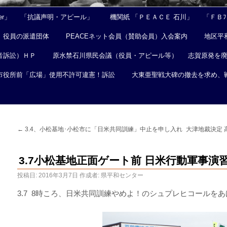
er」
「抗議声明・アピール」
機関紙 「ＰＥＡＣＥ 石川」
「ＦＢﾌｪ
役員の派遣団体
PEACEネット会員（賛助会員）入会案内
地区平
音訴訟）ＨＰ
原水禁石川県民会議（役員・アピール等）
志賀原発を
市役所前「広場」使用不許可違憲！訴訟
大東亜聖戦大碑の撤去を求め、
←
3.4、小松基地･小松市に「日米共同訓練」中止を申し入れ
大津地裁決定
3.7小松基地正面ゲート前 日米行動軍事演
投稿日:
2016年3月7日
作成者:
県平和センター
3.7 8時ころ、日米共同訓練やめよ！のシュプレヒコールをあ