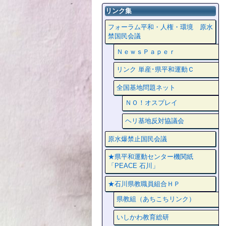
リンク集
フォーラム平和・人権・環境 原水
禁国民会議
ＮｅｗｓＰａｐｅｒ
リンク 単産･県平和運動Ｃ
全国基地問題ネット
ＮＯ！オスプレイ
ヘリ基地反対協議会
原水爆禁止国民会議
★県平和運動センター機関紙
「PEACE 石川」
★石川県教職員組合ＨＰ
県教組（あちこちリンク）
いしかわ教育総研