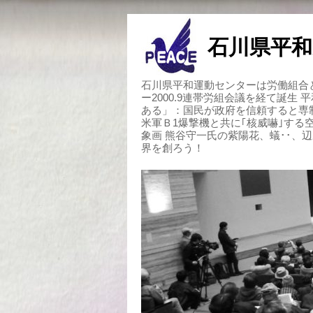
石川県平和
石川県平和運動センターは労働組合と
ー2000.9連帯労組会議を経て誕生
ある」：国民が政府を信頼すると専
米軍Ｂ1爆撃機と共に｢核威嚇｣す
象画 熊谷守一氏の紫陽花、蟻･･、
界を創ろう！