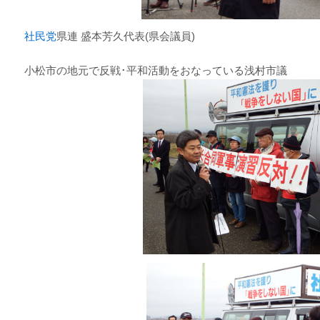
社民党
県連 盛本芳久代表(県会議員)
小松市の地元で反戦･平和活動をおなっている浅村市議