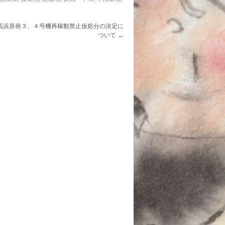
 高浜原発３、４号機再稼動禁止仮処分の決定に
ついて
→