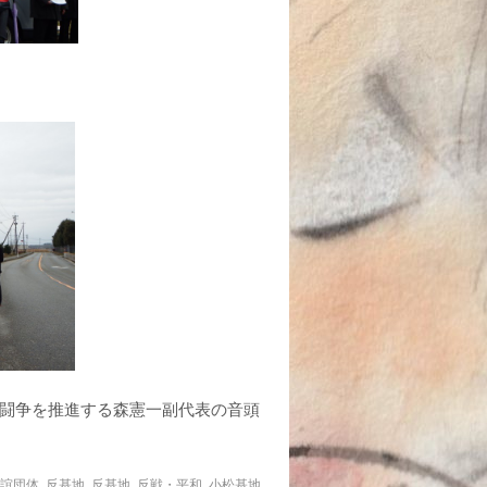
和闘争を推進する森憲一副代表の音頭
誼団体
,
反基地
,
反基地
,
反戦・平和
,
小松基地
,