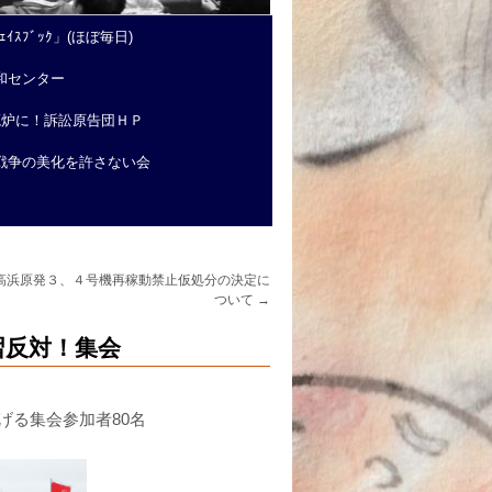
ｲｽﾌﾞｯｸ」(ほぼ毎日)
和センター
廃炉に！訴訟原告団ＨＰ
戦争の美化を許さない会
 高浜原発３、４号機再稼動禁止仮処分の決定に
ついて
→
習反対！集会
げる集会参加者80名