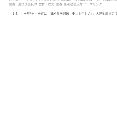
護憲・憲法改悪反対･教育・歴史
,
護憲･憲法改悪反対
パーマリンク
←
3.4、小松基地･小松市に「日米共同訓練」中止を申し入れ
大津地裁決定