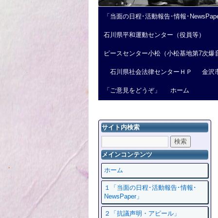
「当面の日程･活動報告･情報･NewsPap
石川県平和運動センター（役員等）
ピースセンター小松（小松基地第7次爆
石川県社会法律センターＨＰ
金沢
「ご意見をどうぞ」
ホーム
サイト内検索
メインコンテンツ
ホーム
１「当面の日程･活動報告･情報･
NewsPaper」
２「抗議声明・アピール」