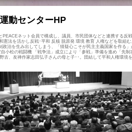
運動センターHP
PEACEネット会員で構成し、議員、市民団体などと連携する反戦・
 平和憲法を活かし反戦･平和 反核 脱原発 環境 教育 人権などを取
制政治を生み出してしまう、「猜疑心こそが民主主義国家を作る」
る空自小松の戦闘機 「戦争法」成立により「参戦」準備を進め「先
辺野古、友禅作家志田弘子さんの母と子･･。団結して平和人権環境