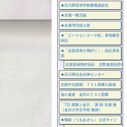
★石川県高等学校教職員組合
★全国一般労組
★全港湾労組七尾
★「ピースセンター小松」基地爆音
訴訟
★「志賀原発を廃炉に！」訴訟原告
団
志賀原発廃炉訴訟 北野進原告団長
★石川県社会法律センター
北陸中日新聞 ７３１部隊の真相
負の遺産 金沢の７３１部隊
「731 部隊と金沢」 講 師 古畑 徹
（金沢大学文学部 教授）
★鶴彬（つるあきら） 公式サイト