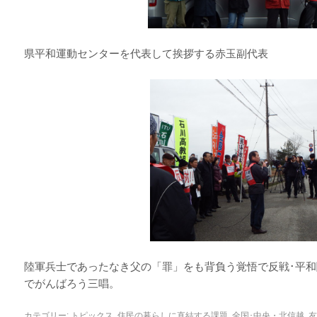
県平和運動センターを代表して挨拶する赤玉副代表
陸軍兵士であったなき父の「罪」をも背負う覚悟で反戦･平
でがんばろう三唱。
カテゴリー:
トピックス
,
住民の暮らしに直結する課題
,
全国･中央・北信越
,
友