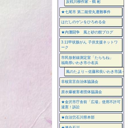
反戦川柳作家・鶴 彬
★七尾市 第二能登丸遭難事件
はだしのゲンをひろめる会
★内灘闘争 風と砂の館ブログ
3.11甲状腺がん 子供支援ネットワ
ーク
市民放射線測定室「たらちね」
福島県いわき市小名浜
風のたより～佐藤和良いわき市議～
非核宣言自治体協議会
原水爆被害者団体協議会
★金沢市庁舎前「広場」使用不許可
違憲！訴訟
★自治労石川県本部
★連合石川