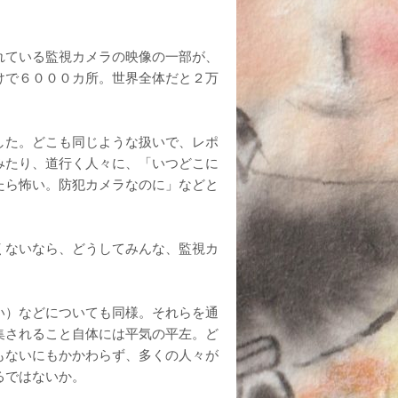
れている監視カメラの映像の一部が、
けで６０００カ所。世界全体だと２万
した。どこも同じような扱いで、レポ
みたり、道行く人々に、「いつどこに
たら怖い。防犯カメラなのに」などと
くないなら、どうしてみんな、監視カ
い）などについても同様。それらを通
集されること自体には平気の平左。ど
もないにもかかわらず、多くの人々が
るではないか。