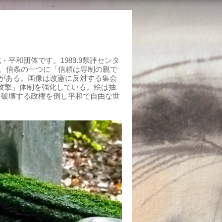
平和団体です。1989.9県評センタ
組む。信条の一つに「信頼は専制の親で
がある。画像は改憲に反対する集会
制攻撃」体制を強化している。絵は抽
を破壊する政権を倒し平和で自由な世