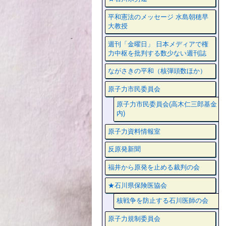
平和憲法のメッセージ 水島朝穂早
大教授
週刊「金曜日」 日本メディアで権
力中枢を批判する数少ない週刊誌
ながさきの平和（核弾頭数ほか）
原子力市民委員会
原子力市民委員会(高木仁三郎基金
内)
原子力資料情報室
反原発新聞
福井から原発を止める裁判の会
★石川県保険医協会
核戦争を防止する石川医師の会
原子力規制委員会