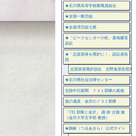
★石川県高等学校教職員組合
★全国一般労組
★全港湾労組七尾
★「ピースセンター小松」基地爆音
訴訟
★「志賀原発を廃炉に！」訴訟原告
団
志賀原発廃炉訴訟 北野進原告団長
★石川県社会法律センター
北陸中日新聞 ７３１部隊の真相
負の遺産 金沢の７３１部隊
「731 部隊と金沢」 講 師 古畑 徹
（金沢大学文学部 教授）
★鶴彬（つるあきら） 公式サイト