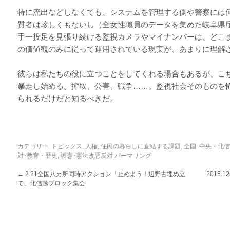
特に流出などしなくても、システムを管理する側や警察には
質者は珍しくもないし（全女性職員のデータを集めた岐阜県
手一投足を見張り続ける監視カメラやマイナンバーは、どこ
の価値観のみに従って運用されている現実が、あまりに理解
彼らは私たちの役に立つことをしてくれる場合もあるが、こ
暴走し始める。搾取、公害、戦争……。監視社会そのものを
られるだけだと知るべきだ。
カテゴリー:
トピックス
,
人権
,
住民の暮らしに直結する課題
,
全国･中央・北
対･教育・歴史
,
護憲･憲法改悪反対
パーマリンク
←
2.21全国八カ所同時アクション「止めよう！辺野古埋め立
2015
て」北信越ブロック集会