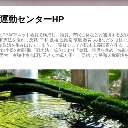
運動センターHP
PEACEネット会員で構成し、議員、市民団体などと連携する反戦・
 平和憲法を活かし反戦･平和 反核 脱原発 環境 教育 人権などを取
制政治を生み出してしまう、「猜疑心こそが民主主義国家を作る」
る空自小松の戦闘機 「戦争法」成立により「参戦」準備を進め「先
辺野古、友禅作家志田弘子さんの母と子･･。団結して平和人権環境