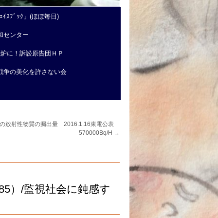
ｲｽﾌﾞｯｸ」(ほぼ毎日)
和センター
廃炉に！訴訟原告団ＨＰ
戦争の美化を許さない会
.12の放射性物質の漏出量 2016.1.16東電公表
570000Bq/H
→
5）/監視社会に鈍感す