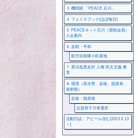
３ 機関紙 「PEACE 石川」
４ フェイスプック(ほぼ毎日)
５ PEACEネット石川（賛助会員）
入会案内
６ 反戦・平和
航空自衛隊小松基地
７ 憲法改悪反対 人権 民主主義 教
育
８ 環境（原水禁、反核、脱原発、
放射能）
反核・脱原発
志賀原子力発電所
活動日誌・アピール含む(2013.6.13
～)