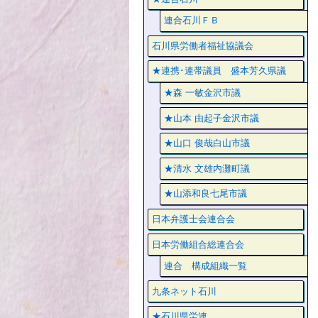
連合石川ＦＢ
石川県労働者福祉協議会
★連携･連帯議員 盛本芳久県議
★森 一敏金沢市議
★山本 由起子金沢市議
★山口 俊哉白山市議
★清水 文雄内灘町議
★山添和良七尾市議
日本弁護士会連合会
日本労働組合総連合会
連合 構成組織一覧
九条ネット石川
★石川県労連