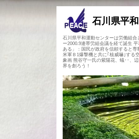
石川県平和
石川県平和運動センターは労働組合と
ー2000.9連帯労組会議を経て誕生
ある」：国民が政府を信頼すると専
米軍Ｂ1爆撃機と共に｢核威嚇｣す
象画 熊谷守一氏の紫陽花、蟻･･、
界を創ろう！