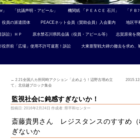
er」
「抗議声明・アピール」
機関紙 「ＰＥＡＣＥ 石川」
「ＦＢﾌｪ
役員の派遣団体
PEACEネット会員（賛助会員）入会案内
地区平
音訴訟）ＨＰ
原水禁石川県民会議（役員・アピール等）
志賀原発を
市役所前「広場」使用不許可違憲！訴訟
大東亜聖戦大碑の撤去を求め、
←
2.21全国八カ所同時アクション「止めよう！辺野古埋め立
2015
て」北信越ブロック集会
監視社会に鈍感すぎないか！
投稿日:
2016年2月24日
作成者:
県平和センター
斎藤貴男さん レジスタンスのすすめ（8
ぎないか