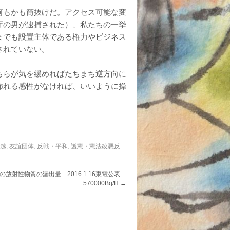
何もかも筒抜けだ。アクセス可能な変
庁の男が逮捕された）、私たちの一挙
までも設置主体である権力やビジネス
されていない。
ちらが気を緩めればたちまち逆方向に
怖れる感性がなければ、いいように操
信越
,
友誼団体
,
反戦・平和
,
護憲・憲法改悪反
.12の放射性物質の漏出量 2016.1.16東電公表
570000Bq/H
→