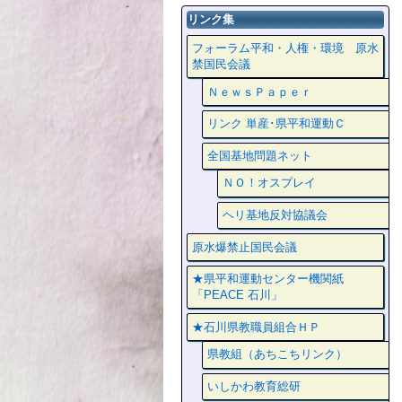
リンク集
フォーラム平和・人権・環境 原水
禁国民会議
ＮｅｗｓＰａｐｅｒ
リンク 単産･県平和運動Ｃ
全国基地問題ネット
ＮＯ！オスプレイ
ヘリ基地反対協議会
原水爆禁止国民会議
★県平和運動センター機関紙
「PEACE 石川」
★石川県教職員組合ＨＰ
県教組（あちこちリンク）
いしかわ教育総研