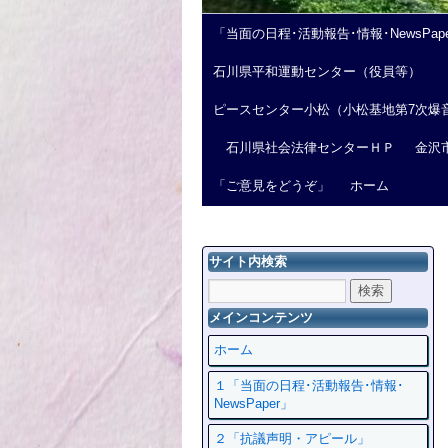
「当面の日程･活動報告･情報･NewsPap
石川県平和運動センター（役員等）
ピースセンター小松（小松基地第7次爆
石川県社会法律センターＨＰ
金沢
「ご意見をどうぞ」
ホーム
サイト内検索
メインコンテンツ
ホーム
１「当面の日程･活動報告･情報･
NewsPaper」
２「抗議声明・アピール」