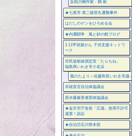
反戦川柳作家・鶴 彬
★七尾市 第二能登丸遭難事件
はだしのゲンをひろめる会
★内灘闘争 風と砂の館ブログ
3.11甲状腺がん 子供支援ネットワ
ーク
市民放射線測定室「たらちね」
福島県いわき市小名浜
風のたより～佐藤和良いわき市議～
非核宣言自治体協議会
原水爆被害者団体協議会
★金沢市庁舎前「広場」使用不許可
違憲！訴訟
★自治労石川県本部
★連合石川