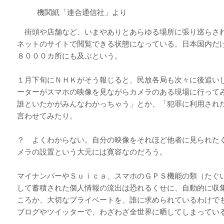
機関紙「連合通信社」より
街頭や店舗など、いまやありとあらゆる場所に張り巡らさ
ネットのサイトで閲覧できる状態になっている。日本国内だ
８０００カ所にも及ぶという。
１月下旬にＮＨＫがそう報じると、民放各局も次々に後追い
ーターがスマホの映像を見ながらカメラのある現場に行って
誰といたかがみんなわかっちゃう」とか、「犯罪に利用され
言わせてみたり。
？ よくわからない。自分の映像をそれほど他者に見られた
メラの設置という大元には寛容なのだろう。
マイナンバーやＳｕｉｃａ、スマホのＧＰＳ機能の類（たぐ
して蓄積された個人情報の流出は恐れるくせに、自動的に収
ころか、大切なプライベートを、誰に求められているわけで
ブログやツイッターで、わざわざ全世界に晒してしまってい