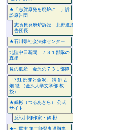
★「志賀原発を廃炉に！」訴
訟原告団
志賀原発廃炉訴訟 北野進原
告団長
★石川県社会法律センター
北陸中日新聞 ７３１部隊の
真相
負の遺産 金沢の７３１部隊
「731 部隊と金沢」 講 師 古
畑 徹 （金沢大学文学部 教
授）
★鶴彬（つるあきら） 公式
サイト
反戦川柳作家・鶴 彬
★七尾市 第二能登丸遭難事