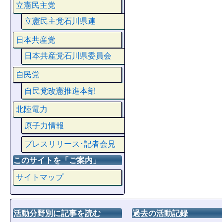
立憲民主党
立憲民主党石川県連
日本共産党
日本共産党石川県委員会
自民党
自民党改憲推進本部
北陸電力
原子力情報
プレスリリース･記者会見
このサイトを「ご案内」
サイトマップ
活動分野別に記事を読む
過去の活動記録