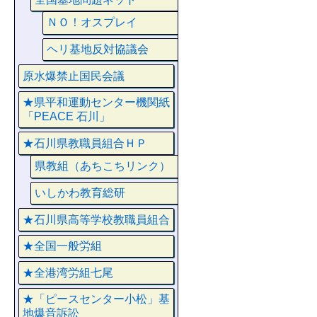
ＮＯ！オスプレイ
ヘリ基地反対協議会
原水爆禁止国民会議
★県平和運動センター機関紙
「PEACE 石川」
★石川県教職員組合ＨＰ
県教組（あちこちリンク）
いしかわ教育総研
★石川県高等学校教職員組合
★全国一般労組
★全港湾労組七尾
★「ピースセンター小松」基
地爆音訴訟