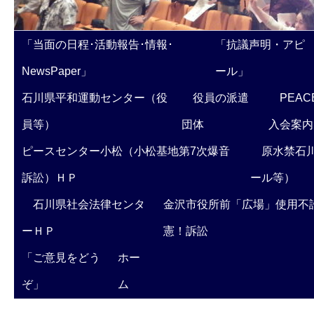
「当面の日程･活動報告･情報･
「抗議声明・アピ
NewsPaper」
ール」
石川県平和運動センター（役
役員の派遣
PEAC
員等）
団体
入会案内
ピースセンター小松（小松基地第7次爆音
原水禁石川
訴訟）ＨＰ
ール等）
石川県社会法律センタ
金沢市役所前「広場」使用不
ーＨＰ
憲！訴訟
「ご意見をどう
ホー
ぞ」
ム