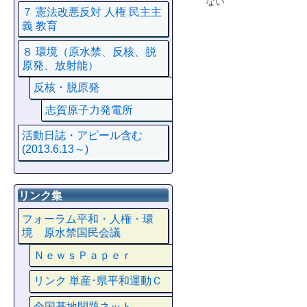
ない
７ 憲法改悪反対 人権 民主主
義 教育
８ 環境（原水禁、反核、脱
原発、放射能）
反核・脱原発
志賀原子力発電所
活動日誌・アピール含む
(2013.6.13～)
リンク集
フォーラム平和・人権・環
境 原水禁国民会議
ＮｅｗｓＰａｐｅｒ
リンク 単産･県平和運動Ｃ
全国基地問題ネット