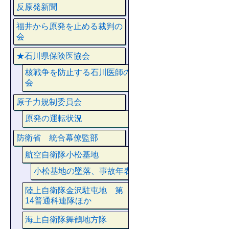
反原発新聞
福井から原発を止める裁判の
会
★石川県保険医協会
核戦争を防止する石川医師の
会
原子力規制委員会
原発の運転状況
防衛省 統合幕僚監部
航空自衛隊小松基地
小松基地の墜落、事故年表
陸上自衛隊金沢駐屯地 第
14普通科連隊ほか
海上自衛隊舞鶴地方隊