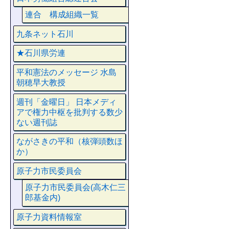
連合 構成組織一覧
九条ネット石川
★石川県労連
平和憲法のメッセージ 水島
朝穂早大教授
週刊「金曜日」 日本メディ
アで権力中枢を批判する数少
ない週刊誌
ながさきの平和（核弾頭数ほ
か）
原子力市民委員会
原子力市民委員会(高木仁三
郎基金内)
原子力資料情報室