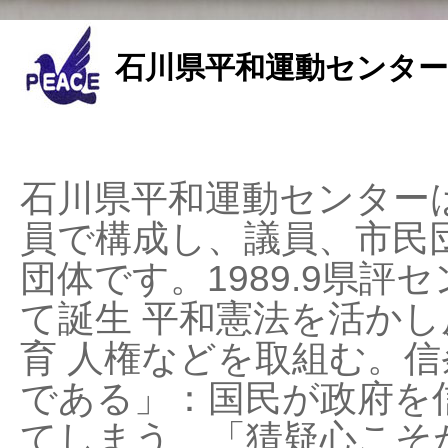
石川県平和運動センター
石川県平和運動センターは
員で構成し、議員、市民
団体です。1989.9県評セ
て誕生 平和憲法を活かし反
育 人権などを取組む。
である」：国民が政府を
てしまう、「猜疑心こそ