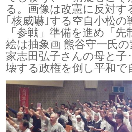
る。画像は改憲に反対する
｢核威嚇｣する空自小松の
「参戦」準備を進め「先
絵は抽象画 熊谷守一氏の
家志田弘子さんの母と子
壊する政権を倒し平和で