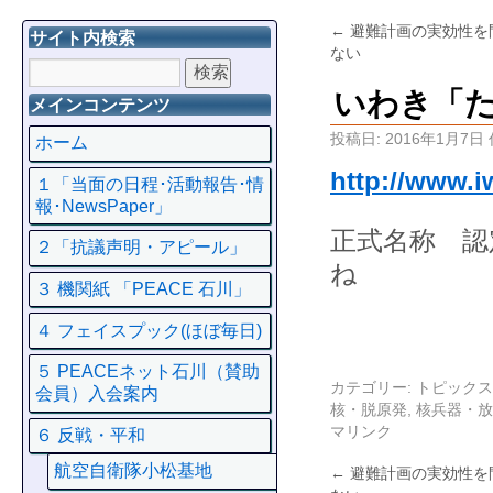
←
避難計画の実効性を
サイト内検索
ない
いわき「
メインコンテンツ
投稿日:
2016年1月7日
ホーム
http://www.i
１「当面の日程･活動報告･情
報･NewsPaper」
正式名称 認
２「抗議声明・アピール」
ね
３ 機関紙 「PEACE 石川」
４ フェイスプック(ほぼ毎日)
５ PEACEネット石川（賛助
カテゴリー:
トピックス
会員）入会案内
核・脱原発
,
核兵器・放
マリンク
６ 反戦・平和
航空自衛隊小松基地
←
避難計画の実効性を