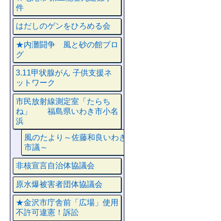
件
はだしのゲンをひろめる会
★内灘闘争 風と砂の館ブロ
グ
3.11甲状腺がん 子供支援ネ
ットワーク
市民放射線測定室「たらち
ね」 福島県いわき市小名
浜
風のたより～佐藤和良いわき
市議～
非核宣言自治体協議会
原水爆被害者団体協議会
★金沢市庁舎前「広場」使用
不許可違憲！訴訟