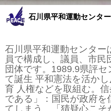
石川県平和運動センター
石川県平和運動センターは
員で構成し、議員、市民
団体です。1989.9県評セ
て誕生 平和憲法を活かし反
育 人権などを取組む。
である」：国民が政府を
てしまう、「猜疑心こそ