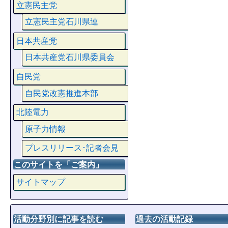
立憲民主党
立憲民主党石川県連
日本共産党
日本共産党石川県委員会
自民党
自民党改憲推進本部
北陸電力
原子力情報
プレスリリース･記者会見
このサイトを「ご案内」
サイトマップ
活動分野別に記事を読む
過去の活動記録