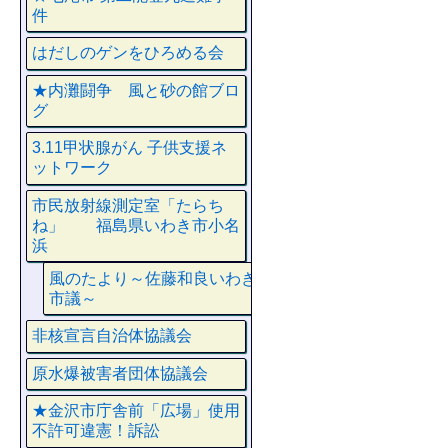
件
はだしのゲンをひろめる会
★内灘闘争 風と砂の館ブロ
グ
3.11甲状腺がん 子供支援ネ
ットワーク
市民放射線測定室「たらち
ね」 福島県いわき市小名
浜
風のたより～佐藤和良いわき
市議～
非核宣言自治体協議会
原水爆被害者団体協議会
★金沢市庁舎前「広場」使用
不許可違憲！訴訟