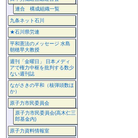
連合 構成組織一覧
九条ネット石川
★石川県労連
平和憲法のメッセージ 水島
朝穂早大教授
週刊「金曜日」 日本メディ
アで権力中枢を批判する数少
ない週刊誌
ながさきの平和（核弾頭数ほ
か）
原子力市民委員会
原子力市民委員会(高木仁三
郎基金内)
原子力資料情報室