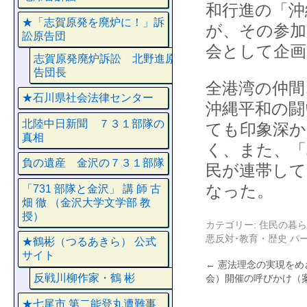
和行進の「沖
★「志賀原発を廃炉に！」訴
が、その参加
訟原告団
会として企画
志賀原発廃炉訴訟 北野進原
告団長
全港湾の仲間
★石川県社会法律センター
沖縄平和の闘
北陸中日新聞 ７３１部隊の
ても印象深か
真相
く、また、「
負の遺産 金沢の７３１部隊
民が連帯して
なった。
「731 部隊と金沢」 講 師 古
畑 徹 （金沢大学文学部 教
授）
カテゴリー:
住民の暮ら
悪反対･教育・歴史
パ
★鶴彬（つるあきら） 公式
サイト
←
憲法理念の実現をめ
反戦川柳作家・鶴 彬
会）開催の呼びかけ（
★七尾市 第二能登丸遭難事