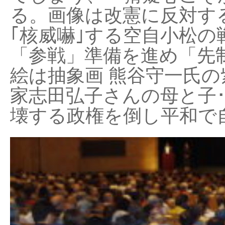
る。画像は改憲に反対する
｢核威嚇｣する空自小松の
「参戦」準備を進め「先
絵は抽象画 熊谷守一氏の
家志田弘子さんの母と子
壊する政権を倒し平和で