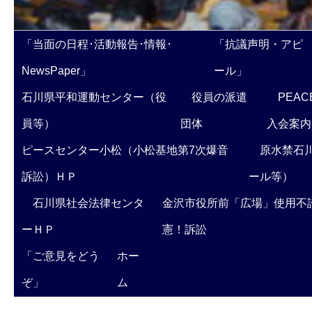
「当面の日程･活動報告･情報･
「抗議声明・アピ
NewsPaper」
ール」
石川県平和運動センター（役
役員の派遣
PEAC
員等）
団体
入会案内
ピースセンター小松（小松基地第7次爆音
原水禁石川
訴訟）ＨＰ
ール等）
石川県社会法律センタ
金沢市役所前「広場」使用不
ーＨＰ
憲！訴訟
「ご意見をどう
ホー
ぞ」
ム