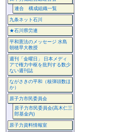
連合 構成組織一覧
九条ネット石川
★石川県労連
平和憲法のメッセージ 水島
朝穂早大教授
週刊「金曜日」 日本メディ
アで権力中枢を批判する数少
ない週刊誌
ながさきの平和（核弾頭数ほ
か）
原子力市民委員会
原子力市民委員会(高木仁三
郎基金内)
原子力資料情報室