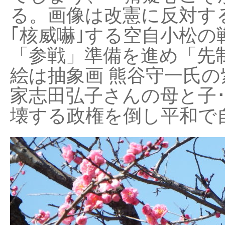
る。画像は改憲に反対する
｢核威嚇｣する空自小松の
「参戦」準備を進め「先
絵は抽象画 熊谷守一氏の
家志田弘子さんの母と子
壊する政権を倒し平和で