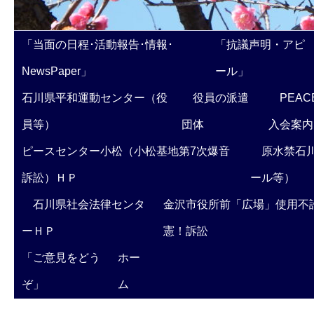
「当面の日程･活動報告･情報･
「抗議声明・アピ
NewsPaper」
ール」
石川県平和運動センター（役
役員の派遣
PEAC
員等）
団体
入会案内
ピースセンター小松（小松基地第7次爆音
原水禁石川
訴訟）ＨＰ
ール等）
石川県社会法律センタ
金沢市役所前「広場」使用不
ーＨＰ
憲！訴訟
「ご意見をどう
ホー
ぞ」
ム