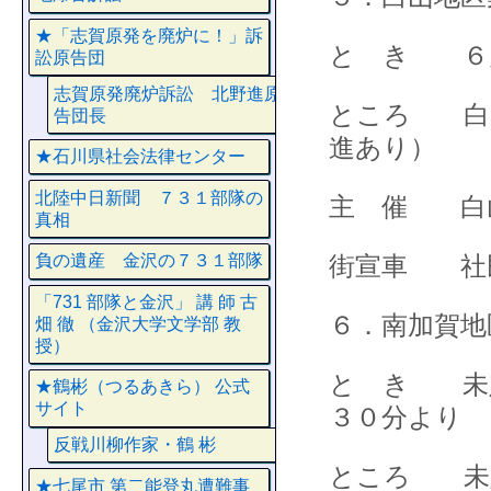
★「志賀原発を廃炉に！」訴
と き ６
訟原告団
志賀原発廃炉訴訟 北野進原
ところ 白
告団長
進あり）
★石川県社会法律センター
北陸中日新聞 ７３１部隊の
主 催 白
真相
街宣車 社
負の遺産 金沢の７３１部隊
「731 部隊と金沢」 講 師 古
６．南加賀地
畑 徹 （金沢大学文学部 教
授）
と き 未
★鶴彬（つるあきら） 公式
サイト
３０分より
反戦川柳作家・鶴 彬
ところ 未
★七尾市 第二能登丸遭難事