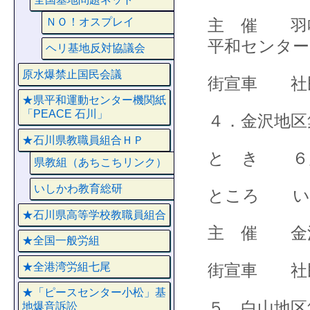
主 催 羽
ＮＯ！オスプレイ
平和センター
ヘリ基地反対協議会
原水爆禁止国民会議
街宣車 社
★県平和運動センター機関紙
「PEACE 石川」
４．金沢地区
★石川県教職員組合ＨＰ
と き ６
県教組（あちこちリンク）
いしかわ教育総研
ところ い
★石川県高等学校教職員組合
主 催 金
★全国一般労組
★全港湾労組七尾
街宣車 社
★「ピースセンター小松」基
５．白山地区
地爆音訴訟