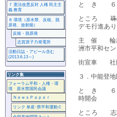
と き ６
７ 憲法改悪反対 人権 民主主
義 教育
ところ
珠
８ 環境（原水禁、反核、脱
原発、放射能）
デモ行進あり
反核・脱原発
主 催 輪
志賀原子力発電所
洲市平和セン
活動日誌・アピール含む
(2013.6.13～)
街宣車 社
リンク集
３．中能登地
フォーラム平和・人権・環
境 原水禁国民会議
と き ６
時開会
ＮｅｗｓＰａｐｅｒ
リンク 単産･県平和運動Ｃ
ところ 志
全国基地問題ネット