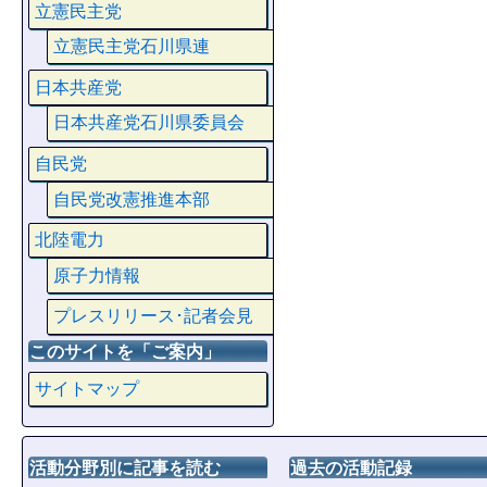
立憲民主党
立憲民主党石川県連
日本共産党
日本共産党石川県委員会
自民党
自民党改憲推進本部
北陸電力
原子力情報
プレスリリース･記者会見
このサイトを「ご案内」
サイトマップ
活動分野別に記事を読む
過去の活動記録