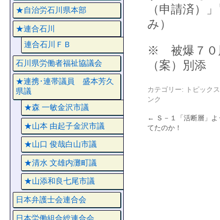
（申請済）」
★自治労石川県本部
み）
★連合石川
連合石川ＦＢ
※ 被爆７０
（案）別添
石川県労働者福祉協議会
★連携･連帯議員 盛本芳久
カテゴリー:
トピックス
県議
ンク
★森 一敏金沢市議
←
Ｓ－１「活断層」よ
★山本 由起子金沢市議
てたのか！
★山口 俊哉白山市議
★清水 文雄内灘町議
★山添和良七尾市議
日本弁護士会連合会
日本労働組合総連合会