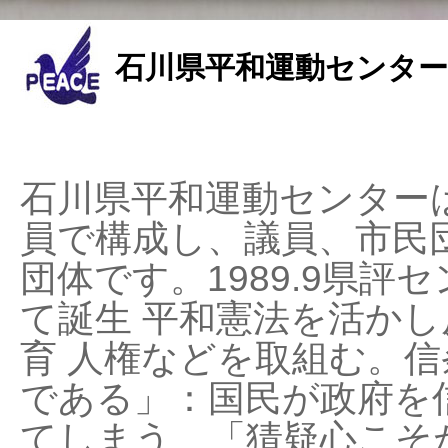
石川県平和運動センター
石川県平和運動センターは
員で構成し、議員、市民
団体です。1989.9県評セ
て誕生 平和憲法を活かし反
育 人権などを取組む。
である」：国民が政府を
てしまう、「猜疑心こそ