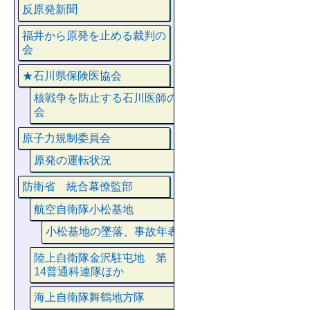
反原発新聞
福井から原発を止める裁判の
会
★石川県保険医協会
核戦争を防止する石川医師の
会
原子力規制委員会
原発の運転状況
防衛省 統合幕僚監部
航空自衛隊小松基地
小松基地の墜落、事故年表
陸上自衛隊金沢駐屯地 第
14普通科連隊ほか
海上自衛隊舞鶴地方隊