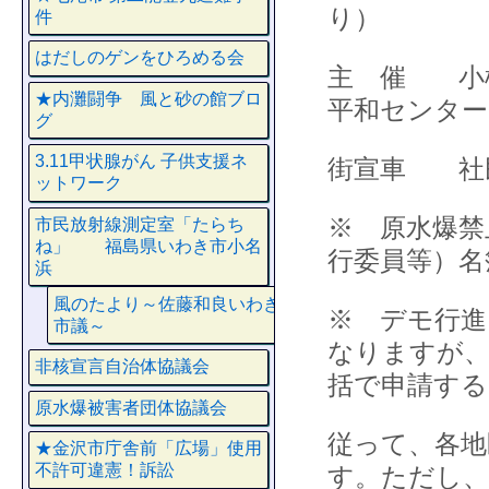
り）
件
はだしのゲンをひろめる会
主 催 小
★内灘闘争 風と砂の館ブロ
平和センター
グ
3.11甲状腺がん 子供支援ネ
街宣車 社
ットワーク
※ 原水爆禁
市民放射線測定室「たらち
ね」 福島県いわき市小名
行委員等）名
浜
風のたより～佐藤和良いわき
※ デモ行進
市議～
なりますが、
非核宣言自治体協議会
括で申請す
原水爆被害者団体協議会
従って、各地
★金沢市庁舎前「広場」使用
不許可違憲！訴訟
す。ただし、