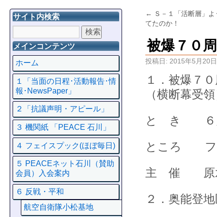
←
Ｓ－１「活断層」よ
サイト内検索
てたのか！
被爆７０周
メインコンテンツ
投稿日:
2015年5月20日
ホーム
１．被爆７０
１「当面の日程･活動報告･情
報･NewsPaper」
（横断幕受領
２「抗議声明・アピール」
と き ６
３ 機関紙 「PEACE 石川」
ところ フ
４ フェイスプック(ほぼ毎日)
５ PEACEネット石川（賛助
主 催 原
会員）入会案内
６ 反戦・平和
２．奥能登地
航空自衛隊小松基地