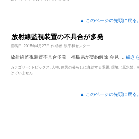
▲ このページの先頭に戻る
放射線監視装置の不具合が多発
投稿日:
2015年4月27日
作成者:
県平和センター
放射線監視装置不具合多発 福島県が契約解除 会見 …
続き
カテゴリー:
トピックス
,
人権
,
住民の暮らしに直結する課題
,
環境（原水禁、
けていません
▲ このページの先頭に戻る