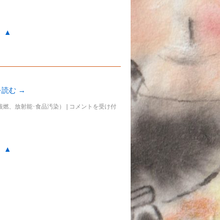
。▲
を読む
→
核燃、放射能･食品汚染）
|
コメントを受け付
。▲