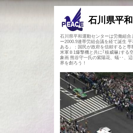
石川県平和
石川県平和運動センターは労働組合と
ー2000.9連帯労組会議を経て誕生
ある」：国民が政府を信頼すると専
米軍Ｂ1爆撃機と共に｢核威嚇｣す
象画 熊谷守一氏の紫陽花、蟻･･、
界を創ろう！