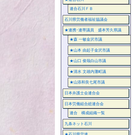
連合石川ＦＢ
石川県労働者福祉協議会
★連携･連帯議員 盛本芳久県議
★森 一敏金沢市議
★山本 由起子金沢市議
★山口 俊哉白山市議
★清水 文雄内灘町議
★山添和良七尾市議
日本弁護士会連合会
日本労働組合総連合会
連合 構成組織一覧
九条ネット石川
★石川県労連