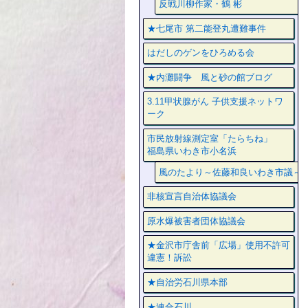
反戦川柳作家・鶴 彬
★七尾市 第二能登丸遭難事件
はだしのゲンをひろめる会
★内灘闘争 風と砂の館ブログ
3.11甲状腺がん 子供支援ネットワ
ーク
市民放射線測定室「たらちね」
福島県いわき市小名浜
風のたより～佐藤和良いわき市議～
非核宣言自治体協議会
原水爆被害者団体協議会
★金沢市庁舎前「広場」使用不許可
違憲！訴訟
★自治労石川県本部
★連合石川