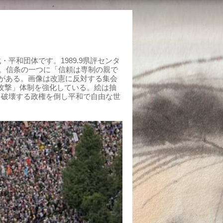
平和団体です。1989.9県評センタ
組む。信条の一つに「信頼は専制の親で
がある。画像は改憲に反対する集会
制攻撃」体制を強化している。絵は抽
を破壊する政権を倒し平和で自由な世