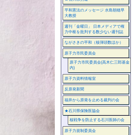
平和憲法のメッセージ 水島朝穂早
大教授
週刊「金曜日」 日本メディアで権
力中枢を批判する数少ない週刊誌
ながさきの平和（核弾頭数ほか）
原子力市民委員会
原子力市民委員会(高木仁三郎基金
内)
原子力資料情報室
反原発新聞
福井から原発を止める裁判の会
★石川県保険医協会
核戦争を防止する石川医師の会
原子力規制委員会