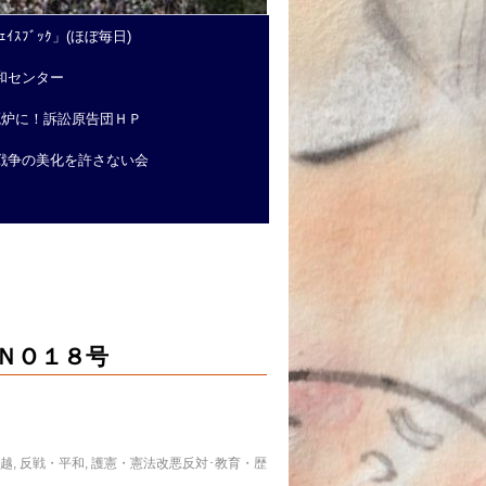
ｲｽﾌﾞｯｸ」(ほぼ毎日)
和センター
廃炉に！訴訟原告団ＨＰ
戦争の美化を許さない会
ＮＯ１８号
信越
,
反戦・平和
,
護憲・憲法改悪反対･教育・歴