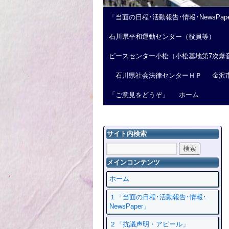
「当面の日程･活動報告･情報･NewsPap
石川県平和運動センター（役員等）
ピースセンター小松（小松基地第7次爆
石川県社会法律センターＨＰ
金沢
「ご意見をどうぞ」
ホーム
サイト内検索
メインコンテンツ
ホーム
１「当面の日程･活動報告･情報･
NewsPaper」
２「抗議声明・アピール」