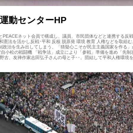
運動センターHP
PEACEネット会員で構成し、議員、市民団体などと連携する反戦・
 平和憲法を活かし反戦･平和 反核 脱原発 環境 教育 人権などを取
制政治を生み出してしまう、「猜疑心こそが民主主義国家を作る」
る空自小松の戦闘機 「戦争法」成立により「参戦」準備を進め「先
辺野古、友禅作家志田弘子さんの母と子･･。団結して平和人権環境