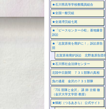
★石川県高等学校教職員組合
★全国一般労組
★全港湾労組七尾
★「ピースセンター小松」基地爆音
訴訟
★「志賀原発を廃炉に！」訴訟原告
団
志賀原発廃炉訴訟 北野進原告団長
★石川県社会法律センター
北陸中日新聞 ７３１部隊の真相
負の遺産 金沢の７３１部隊
「731 部隊と金沢」 講 師 古畑 徹
（金沢大学文学部 教授）
★鶴彬（つるあきら） 公式サイト