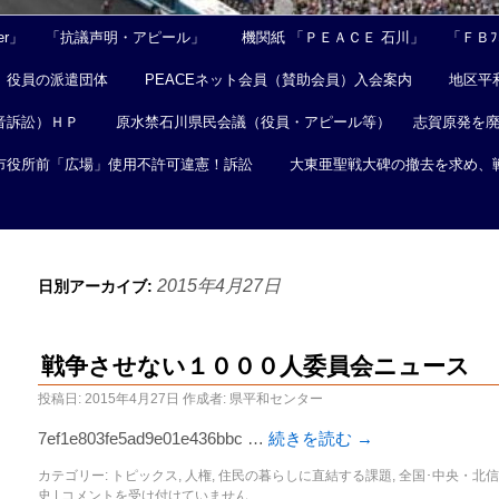
er」
「抗議声明・アピール」
機関紙 「ＰＥＡＣＥ 石川」
「ＦＢﾌｪ
役員の派遣団体
PEACEネット会員（賛助会員）入会案内
地区平
音訴訟）ＨＰ
原水禁石川県民会議（役員・アピール等）
志賀原発を
市役所前「広場」使用不許可違憲！訴訟
大東亜聖戦大碑の撤去を求め、
2015年4月27日
日別アーカイブ:
戦争させない１０００人委員会ニュース 
投稿日:
2015年4月27日
作成者:
県平和センター
7ef1e803fe5ad9e01e436bbc …
続きを読む
→
カテゴリー:
トピックス
,
人権
,
住民の暮らしに直結する課題
,
全国･中央・北
史
|
コメントを受け付けていません