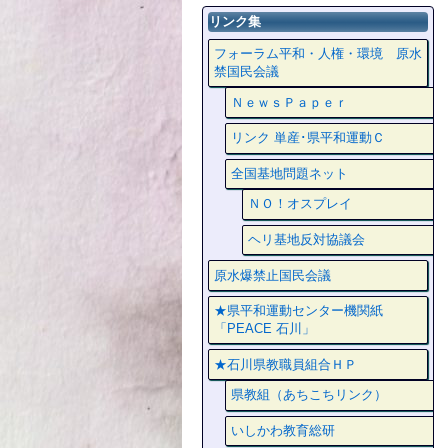
リンク集
フォーラム平和・人権・環境 原水
禁国民会議
ＮｅｗｓＰａｐｅｒ
リンク 単産･県平和運動Ｃ
全国基地問題ネット
ＮＯ！オスプレイ
ヘリ基地反対協議会
原水爆禁止国民会議
★県平和運動センター機関紙
「PEACE 石川」
★石川県教職員組合ＨＰ
県教組（あちこちリンク）
いしかわ教育総研