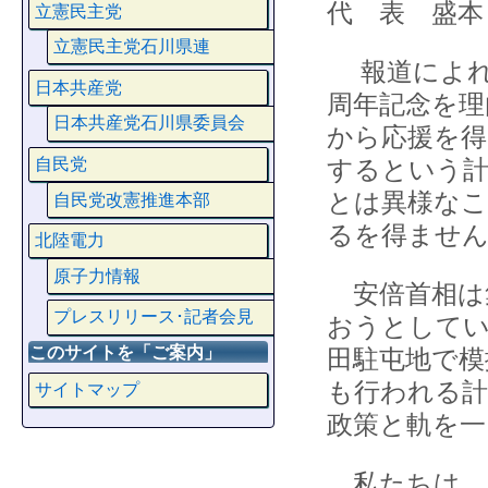
代 表 盛本
立憲民主党
立憲民主党石川県連
報道によれ
日本共産党
周年記念を理
日本共産党石川県委員会
から応援を得
するという計
自民党
とは異様なこ
自民党改憲推進本部
るを得ませ
北陸電力
原子力情報
安倍首相は
プレスリリース･記者会見
おうとしてい
このサイトを「ご案内」
田駐屯地で模
も行われる計
サイトマップ
政策と軌を一
私たちは、