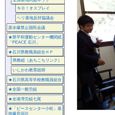
ＮＯ！オスプレイ
ヘリ基地反対協議会
原水爆禁止国民会議
★県平和運動センター機関紙
「PEACE 石川」
★石川県教職員組合ＨＰ
県教組（あちこちリンク）
いしかわ教育総研
★石川県高等学校教職員組合
★全国一般労組
★全港湾労組七尾
★「ピースセンター小松」基
地爆音訴訟