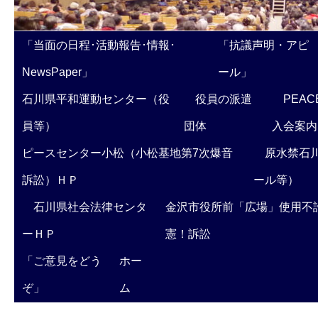
「当面の日程･活動報告･情報･
「抗議声明・アピ
NewsPaper」
ール」
石川県平和運動センター（役
役員の派遣
PEAC
員等）
団体
入会案内
ピースセンター小松（小松基地第7次爆音
原水禁石川
訴訟）ＨＰ
ール等）
石川県社会法律センタ
金沢市役所前「広場」使用不
ーＨＰ
憲！訴訟
「ご意見をどう
ホー
ぞ」
ム