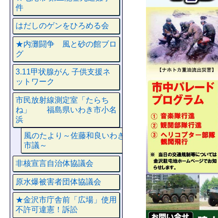
件
はだしのゲンをひろめる会
★内灘闘争 風と砂の館ブロ
グ
3.11甲状腺がん 子供支援ネ
ットワーク
市民放射線測定室「たらち
ね」 福島県いわき市小名
浜
風のたより～佐藤和良いわき
市議～
非核宣言自治体協議会
原水爆被害者団体協議会
★金沢市庁舎前「広場」使用
不許可違憲！訴訟