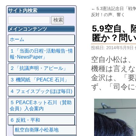
←
5.3憲法記念日「戦
サイト内検索
反対！の声、響く
5.9空自
メインコンテンツ
匿か？問
ホーム
投稿日:
2014年5月9日
１「当面の日程･活動報告･情
報･NewsPaper」
空自小松は、
機種は言えな
２「抗議声明・アピール」
金沢は、「要
３ 機関紙 「PEACE 石川」
ず、「司令に
４ フェイスプック(ほぼ毎日)
５ PEACEネット石川（賛助
会員）入会案内
６ 反戦・平和
航空自衛隊小松基地