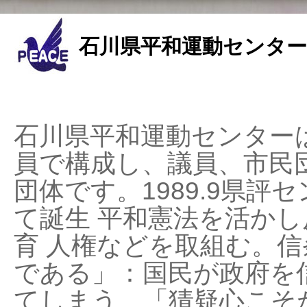
石川県平和運動センター
石川県平和運動センターは
員で構成し、議員、市民
団体です。1989.9県評セ
て誕生 平和憲法を活かし反
育 人権などを取組む。
である」：国民が政府を
てしまう、「猜疑心こそ