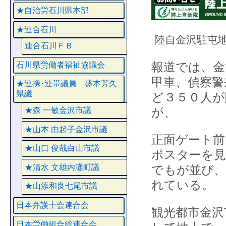
★自治労石川県本部
★連合石川
陸自金沢駐屯
連合石川ＦＢ
報道では、金
石川県労働者福祉協議会
甲車、偵察警
★連携･連帯議員 盛本芳久
県議
ど３５０人が
が、
★森 一敏金沢市議
★山本 由起子金沢市議
正面ゲート前
★山口 俊哉白山市議
ポスターを見
でもが並び、
★清水 文雄内灘町議
れている。
★山添和良七尾市議
日本弁護士会連合会
観光都市金沢
日本労働組合総連合会