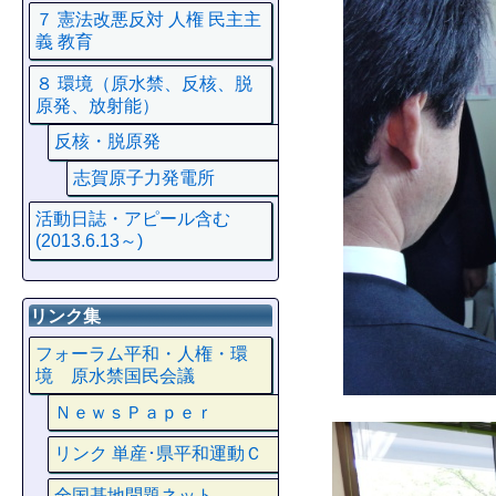
７ 憲法改悪反対 人権 民主主
義 教育
８ 環境（原水禁、反核、脱
原発、放射能）
反核・脱原発
志賀原子力発電所
活動日誌・アピール含む
(2013.6.13～)
リンク集
フォーラム平和・人権・環
境 原水禁国民会議
ＮｅｗｓＰａｐｅｒ
リンク 単産･県平和運動Ｃ
全国基地問題ネット