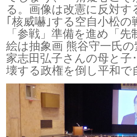
る。画像は改憲に反対する
｢核威嚇｣する空自小松の
「参戦」準備を進め「先
絵は抽象画 熊谷守一氏の
家志田弘子さんの母と子
壊する政権を倒し平和で