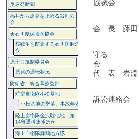
協議会
反原発新聞
福井から原発を止める裁判の
会
会 長 藤田
★石川県保険医協会
石
核戦争を防止する石川医師の
会
守る
原子力規制委員会
代 表 岩淵
原発の運転状況
防衛省 統合幕僚監部
小
航空自衛隊小松基地
訴訟連絡会
小松基地の墜落、事故年表
陸上自衛隊金沢駐屯地 第
14普通科連隊ほか
会 長
海上自衛隊舞鶴地方隊