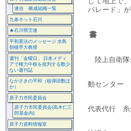
して地上で、
パレード」
連合 構成組織一覧
九条ネット石川
★石川県労連
書
平和憲法のメッセージ 水島
朝穂早大教授
陸上自衛隊
週刊「金曜日」 日本メディ
アで権力中枢を批判する数少
ない週刊誌
石
ながさきの平和（核弾頭数ほ
動センター
か）
原子力市民委員会
代表代行 糸
原子力市民委員会(高木仁三
郎基金内)
石
原子力資料情報室