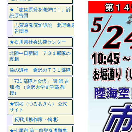
★「志賀原発を廃炉に！」訴
訟原告団
志賀原発廃炉訴訟 北野進原
告団長
★石川県社会法律センター
北陸中日新聞 ７３１部隊の
真相
負の遺産 金沢の７３１部隊
「731 部隊と金沢」 講 師 古
畑 徹 （金沢大学文学部 教
授）
★鶴彬（つるあきら） 公式
サイト
反戦川柳作家・鶴 彬
★七尾市 第二能登丸遭難事