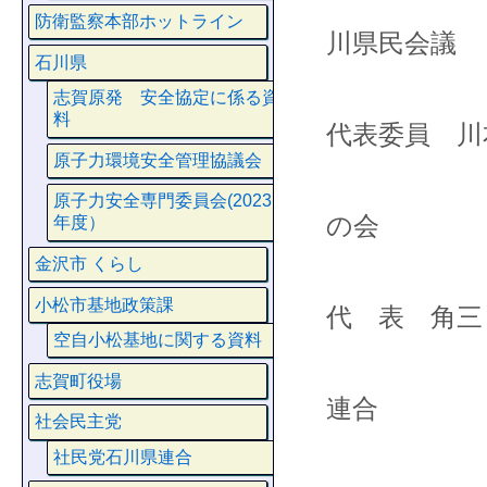
原
防衛監察本部ホットライン
川県民会議
石川県
志賀原発 安全協定に係る資
料
代表委員 川
原子力環境安全管理協議会
聖
原子力安全専門委員会(2023
の会
年度）
金沢市 くらし
小松市基地政策課
代 表 角三
空自小松基地に関する資料
社
志賀町役場
連合
社会民主党
社民党石川県連合