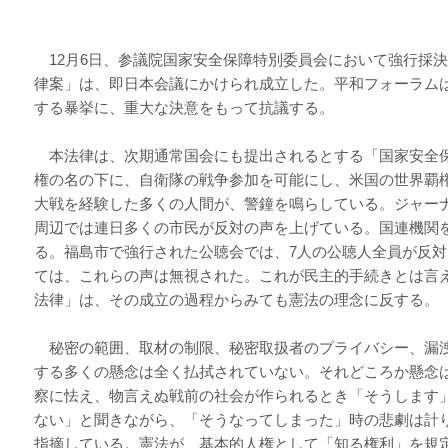
12月6日、参議院国家安全保障特別委員会において強行採
律案」は、即日本会議にかけられ成立した。平和フォーラム
する暴挙に、重大な決意をもって抗議する。
本法律は、次期通常国会にも提出されるとする「国家安全
権の名の下に、自衛隊の戦争参加を可能にし、米国の世界覇
大戦を経験した多くの人間が、警鐘を鳴らしている。ジャー
周辺では連日多くの市民が反対の声を上げている。国連機関
る。福島市で強行された公聴会では、7人の公聴人全員が反
ては、これらの声は無視された。これが民主的手続きとは言
法律」は、その成立の過程からみても憲法の理念に反する。
秘密の範囲、取材の制限、秘密取扱者のプライバシー、漏
する多くの懸念は全く払拭されていない。それどころか懸念
察に怯え、物言えぬ戦前の社会が作られるとき「そうします
ない」と聞きながら、「そうなってしまった」時の悲劇は計
指摘している。憲法が、基本的人権として「知る権利」を規