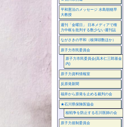
平和憲法のメッセージ 水島朝穂早
大教授
週刊「金曜日」 日本メディアで権
力中枢を批判する数少ない週刊誌
ながさきの平和（核弾頭数ほか）
原子力市民委員会
原子力市民委員会(高木仁三郎基金
内)
原子力資料情報室
反原発新聞
福井から原発を止める裁判の会
★石川県保険医協会
核戦争を防止する石川医師の会
原子力規制委員会