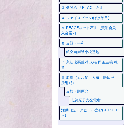
３ 機関紙 「PEACE 石川」
４ フェイスプック(ほぼ毎日)
５ PEACEネット石川（賛助会員）
入会案内
６ 反戦・平和
航空自衛隊小松基地
７ 憲法改悪反対 人権 民主主義 教
育
８ 環境（原水禁、反核、脱原発、
放射能）
反核・脱原発
志賀原子力発電所
活動日誌・アピール含む(2013.6.13
～)