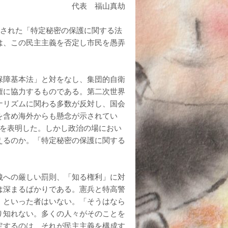
代表 福山真劫
決された「特定秘密の保護に関する法
は、この民主主義を否定し市民を愚弄
保障基本法」と対をなし、集団的自衛
権に協力するものである。第二次世界
ナリズムに関わる多数が反対し、国会
を含め海外からも懸念が示されてい
対を表明した。しかし政治の場におい
えるのか。「特定秘密の保護に関する
洩への厳しい罰則、「知る権利」に対
は深まるばかりである。憲兵と特高警
」といった者はいない。「そうはなら
り知れない。多くの人々がそのことを
定するのは、それが民主主義を構成す