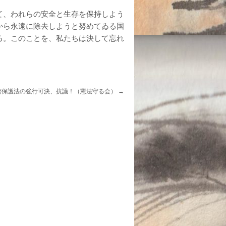
て、われらの安全と生存を保持しよう
から永遠に除去しようと努めてゐる国
る。このことを、私たちは決して忘れ
密保護法の強行可決、抗議！（憲法守る会）
→