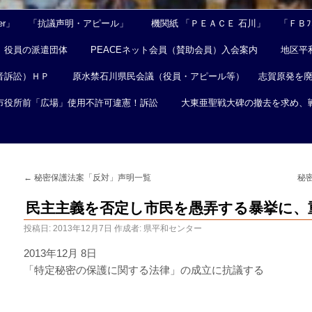
er」
「抗議声明・アピール」
機関紙 「ＰＥＡＣＥ 石川」
「ＦＢﾌｪ
役員の派遣団体
PEACEネット会員（賛助会員）入会案内
地区平
音訴訟）ＨＰ
原水禁石川県民会議（役員・アピール等）
志賀原発を
市役所前「広場」使用不許可違憲！訴訟
大東亜聖戦大碑の撤去を求め、
←
秘密保護法案「反対」声明一覧
秘
民主主義を否定し市民を愚弄する暴挙に、
投稿日:
2013年12月7日
作成者:
県平和センター
2013年12月 8日
「特定秘密の保護に関する法律」の成立に抗議する