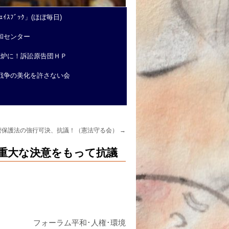
ｲｽﾌﾞｯｸ」(ほぼ毎日)
和センター
廃炉に！訴訟原告団ＨＰ
戦争の美化を許さない会
密保護法の強行可決、抗議！（憲法守る会）
→
重大な決意をもって抗議
フォーラム平和･人権･環境