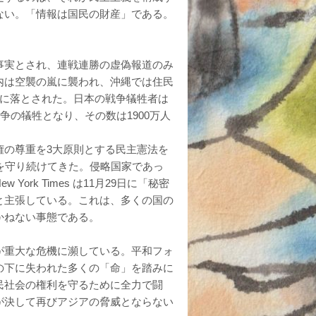
ない。「情報は国民の財産」である。
事実とされ、連戦連勝の虚偽報道のみ
内は空襲の嵐に襲われ、沖縄では住民
崎に落とされた。日本の戦争犠牲者は
争の犠牲となり、その数は1900万人
権の尊重を3大原則とする民主憲法を
を守り続けてきた。侵略国家であっ
rk Times は11月29日に「秘密
と主張している。これは、多くの国の
かねない事態である。
が重大な危機に瀕している。平和フォ
の下に失われた多くの「命」を踏みに
民社会の権利を守るために全力で闘
が決して再びアジアの脅威とならない