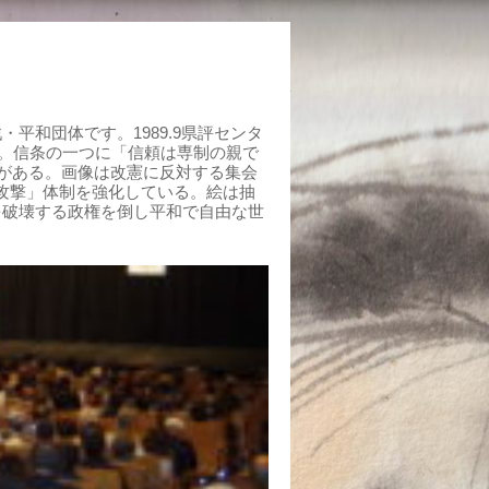
平和団体です。1989.9県評センタ
組む。信条の一つに「信頼は専制の親で
がある。画像は改憲に反対する集会
制攻撃」体制を強化している。絵は抽
を破壊する政権を倒し平和で自由な世