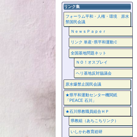
リンク集
フォーラム平和・人権・環境 原水
禁国民会議
ＮｅｗｓＰａｐｅｒ
リンク 単産･県平和運動Ｃ
全国基地問題ネット
ＮＯ！オスプレイ
ヘリ基地反対協議会
原水爆禁止国民会議
★県平和運動センター機関紙
「PEACE 石川」
★石川県教職員組合ＨＰ
県教組（あちこちリンク）
いしかわ教育総研