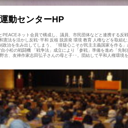
運動センターHP
PEACEネット会員で構成し、議員、市民団体などと連携する反戦・
 平和憲法を活かし反戦･平和 反核 脱原発 環境 教育 人権などを取
制政治を生み出してしまう、「猜疑心こそが民主主義国家を作る」
る空自小松の戦闘機 「戦争法」成立により「参戦」準備を進め「先
辺野古、友禅作家志田弘子さんの母と子･･。団結して平和人権環境