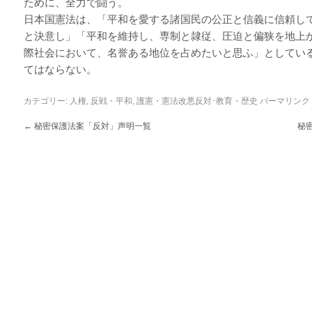
ために、全力で闘う。
日本国憲法は、「平和を愛する諸国民の公正と信義に信頼し
と決意し」「平和を維持し、専制と隷従、圧迫と偏狭を地上
際社会において、名誉ある地位を占めたいと思ふ」としてい
てはならない。
カテゴリー:
人権
,
反戦・平和
,
護憲・憲法改悪反対･教育・歴史
パーマリンク
←
秘密保護法案「反対」声明一覧
秘