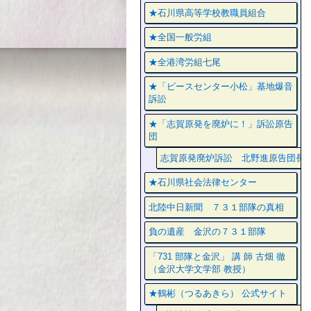
★石川県高等学校教職員組合
★全国一般労組
★全港湾労組七尾
★「ピースセンター小松」基地爆音
訴訟
★「志賀原発を廃炉に！」訴訟原告
団
志賀原発廃炉訴訟 北野進原告団長
★石川県社会法律センター
北陸中日新聞 ７３１部隊の真相
負の遺産 金沢の７３１部隊
「731 部隊と金沢」 講 師 古畑 徹
（金沢大学文学部 教授）
★鶴彬（つるあきら） 公式サイト