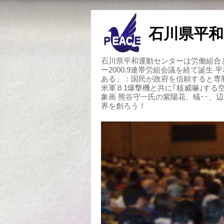
石川県平和
石川県平和運動センターは労働組合と
ー2000.9連帯労組会議を経て誕生
ある」：国民が政府を信頼すると専
米軍Ｂ1爆撃機と共に｢核威嚇｣す
象画 熊谷守一氏の紫陽花、蟻･･、
界を創ろう！