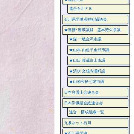
連合石川ＦＢ
石川県労働者福祉協議会
★連携･連帯議員 盛本芳久県議
★森 一敏金沢市議
★山本 由起子金沢市議
★山口 俊哉白山市議
★清水 文雄内灘町議
★山添和良七尾市議
日本弁護士会連合会
日本労働組合総連合会
連合 構成組織一覧
九条ネット石川
★石川県労連