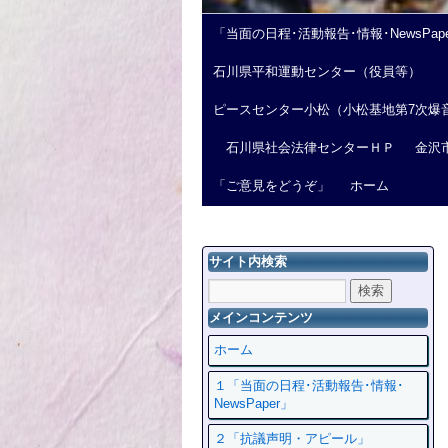
「当面の日程･活動報告･情報･NewsPap
石川県平和運動センター（役員等）
ピースセンター小松（小松基地第7次爆
石川県社会法律センターＨＰ
金沢
「ご意見をどうぞ」
ホーム
サイト内検索
メインコンテンツ
ホーム
１「当面の日程･活動報告･情報･
NewsPaper」
２「抗議声明・アピール」