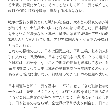
る重要な要素だからだ。そのことなくして民主主義は成立し
政府･官僚に情報を隠蔽し廃棄する権限はない。
戦争の遂行を目的とした戦前の社会は、大本営の発表のみが
が続く中で、出征兵士の多くは白木の箱で帰還した。日本国
を巻き込んだ凄惨な地上戦が、最後には原子爆弾が広島･長
310万人とも言われている。アジア諸国の多くが日本の侵略戦
とも言われる。
これらの犠牲の上に、日本は国民主権、平和主義、基本的人
手に入れた。戦後68年、日本は侵略戦争の反省に立って憲法
た日本は、戦争をしないことで世界の信頼を醸成してきた。New Yo
保護法案によって日本は戦後の平和主義から離脱するのか」
偽らざる感想に違いない。戦後培ってきた日本の信頼を失い
日本国憲法と民主主義を基本に、平和に徹してきた戦後社会
ーラムは、歴史に学ぶことなく、戦前・戦後を通じて国の名
じる安倍晋三内閣の姿勢を許すことなく、憲法に示された市
う。日本社会のみならず、全世界の平和勢力を糾合し、日本