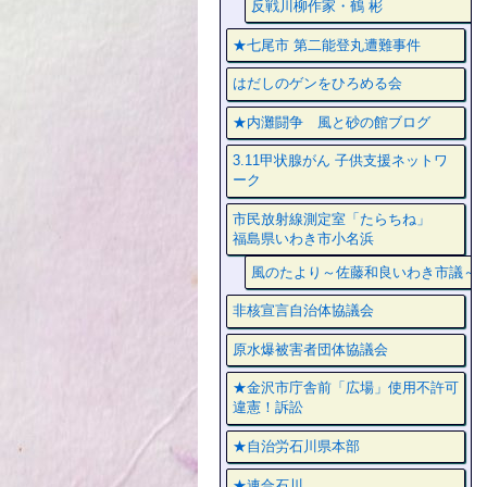
反戦川柳作家・鶴 彬
★七尾市 第二能登丸遭難事件
はだしのゲンをひろめる会
★内灘闘争 風と砂の館ブログ
3.11甲状腺がん 子供支援ネットワ
ーク
市民放射線測定室「たらちね」
福島県いわき市小名浜
風のたより～佐藤和良いわき市議～
非核宣言自治体協議会
原水爆被害者団体協議会
★金沢市庁舎前「広場」使用不許可
違憲！訴訟
★自治労石川県本部
★連合石川