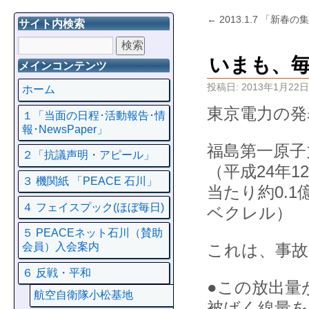
←
2013.1.7 「新春
サイト内検索
いまも、毎時
メインコンテンツ
投稿日:
2013年1月22日
ホーム
東京電力の発
１「当面の日程･活動報告･情
報･NewsPaper」
福島第一原子
２「抗議声明・アピール」
（平成24年
３ 機関紙 「PEACE 石川」
当たり約0.1
４ フェイスプック(ほぼ毎日)
ベクレル）
５ PEACEネット石川（賛助
これは、事故
会員）入会案内
６ 反戦・平和
●この放出量
航空自衛隊小松基地
被ばく線量を