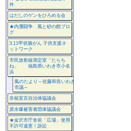
件
はだしのゲンをひろめる会
★内灘闘争 風と砂の館ブロ
グ
3.11甲状腺がん 子供支援ネ
ットワーク
市民放射線測定室「たらち
ね」 福島県いわき市小名
浜
風のたより～佐藤和良いわき
市議～
非核宣言自治体協議会
原水爆被害者団体協議会
★金沢市庁舎前「広場」使用
不許可違憲！訴訟