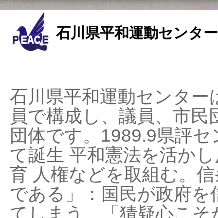
石川県平和運動センター
石川県平和運動センターは
員で構成し、議員、市民
団体です。1989.9県評セ
て誕生 平和憲法を活かし反
育 人権などを取組む。
である」：国民が政府を
てしまう、「猜疑心こそ