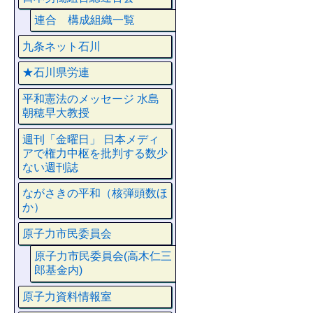
連合 構成組織一覧
九条ネット石川
★石川県労連
平和憲法のメッセージ 水島
朝穂早大教授
週刊「金曜日」 日本メディ
アで権力中枢を批判する数少
ない週刊誌
ながさきの平和（核弾頭数ほ
か）
原子力市民委員会
原子力市民委員会(高木仁三
郎基金内)
原子力資料情報室