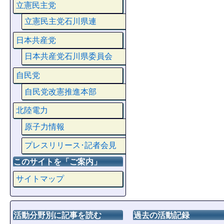
立憲民主党
立憲民主党石川県連
日本共産党
日本共産党石川県委員会
自民党
自民党改憲推進本部
北陸電力
原子力情報
プレスリリース･記者会見
このサイトを「ご案内」
サイトマップ
活動分野別に記事を読む
過去の活動記録