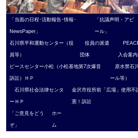
「当面の日程･活動報告･情報･
「抗議声明・アピ
NewsPaper」
ール」
石川県平和運動センター（役
役員の派遣
PEAC
員等）
団体
入会案内
ピースセンター小松（小松基地第7次爆音
原水禁石川
訴訟）ＨＰ
ール等）
石川県社会法律センタ
金沢市役所前「広場」使用不
ーＨＰ
憲！訴訟
「ご意見をどう
ホー
ぞ」
ム