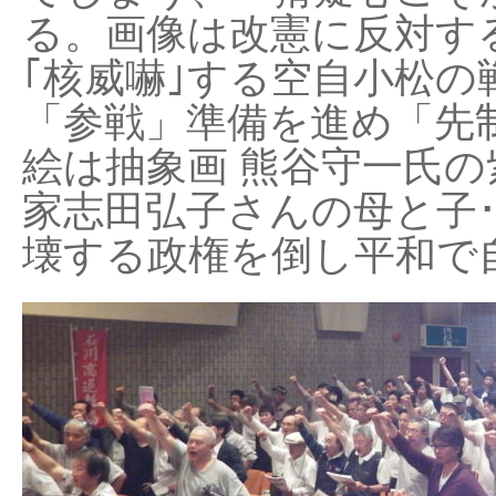
る。画像は改憲に反対する
｢核威嚇｣する空自小松の
「参戦」準備を進め「先
絵は抽象画 熊谷守一氏の
家志田弘子さんの母と子
壊する政権を倒し平和で