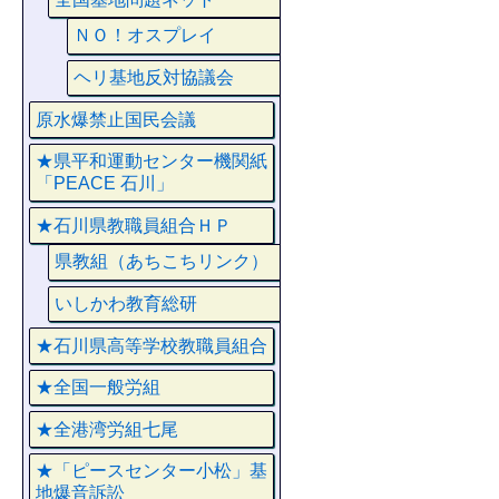
ＮＯ！オスプレイ
ヘリ基地反対協議会
原水爆禁止国民会議
★県平和運動センター機関紙
「PEACE 石川」
★石川県教職員組合ＨＰ
県教組（あちこちリンク）
いしかわ教育総研
★石川県高等学校教職員組合
★全国一般労組
★全港湾労組七尾
★「ピースセンター小松」基
地爆音訴訟