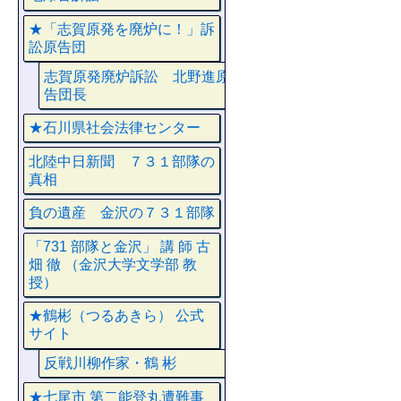
★「志賀原発を廃炉に！」訴
訟原告団
志賀原発廃炉訴訟 北野進原
告団長
★石川県社会法律センター
北陸中日新聞 ７３１部隊の
真相
負の遺産 金沢の７３１部隊
「731 部隊と金沢」 講 師 古
畑 徹 （金沢大学文学部 教
授）
★鶴彬（つるあきら） 公式
サイト
反戦川柳作家・鶴 彬
★七尾市 第二能登丸遭難事