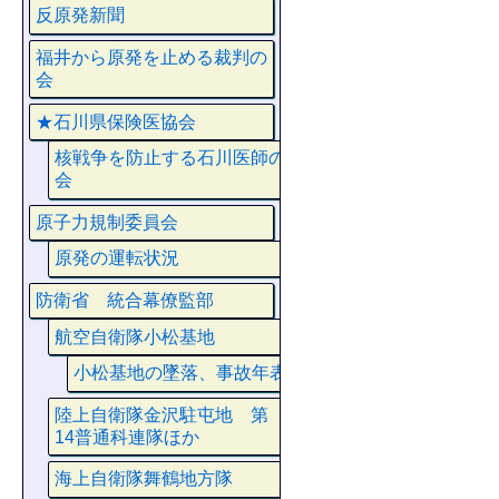
反原発新聞
福井から原発を止める裁判の
会
★石川県保険医協会
核戦争を防止する石川医師の
会
原子力規制委員会
原発の運転状況
防衛省 統合幕僚監部
航空自衛隊小松基地
小松基地の墜落、事故年表
陸上自衛隊金沢駐屯地 第
14普通科連隊ほか
海上自衛隊舞鶴地方隊