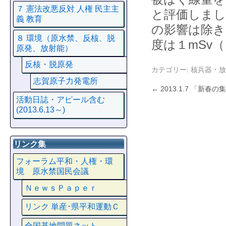
７ 憲法改悪反対 人権 民主主
と評価しまし
義 教育
の影響は除き
８ 環境（原水禁、反核、脱
度は１mSv
原発、放射能）
反核・脱原発
カテゴリー:
核兵器・放
志賀原子力発電所
←
2013.1.7 「新春
活動日誌・アピール含む
(2013.6.13～)
リンク集
フォーラム平和・人権・環
境 原水禁国民会議
ＮｅｗｓＰａｐｅｒ
リンク 単産･県平和運動Ｃ
全国基地問題ネット