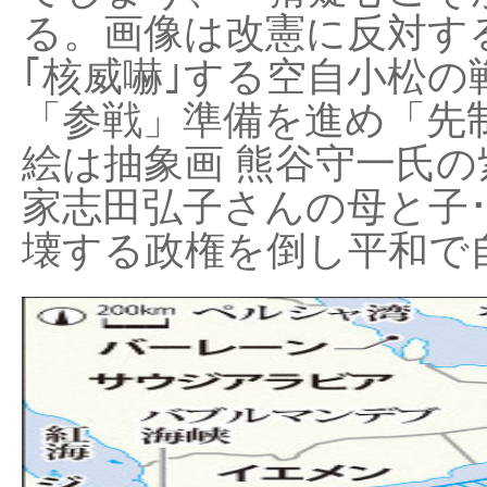
る。画像は改憲に反対する
｢核威嚇｣する空自小松の
「参戦」準備を進め「先
絵は抽象画 熊谷守一氏の
家志田弘子さんの母と子
壊する政権を倒し平和で