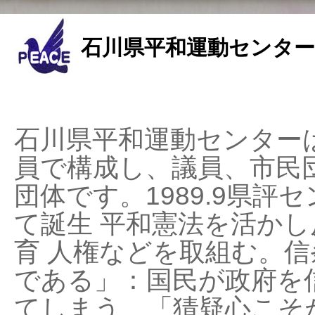
石川県平和運動センター
石川県平和運動センターは
員で構成し、議員、市民
団体です。1989.9県評セ
て誕生 平和憲法を活かし反
育 人権などを取組む。
である」：国民が政府を
てしまう、「猜疑心こそ