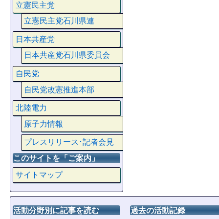
立憲民主党
立憲民主党石川県連
日本共産党
日本共産党石川県委員会
自民党
自民党改憲推進本部
北陸電力
原子力情報
プレスリリース･記者会見
このサイトを「ご案内」
サイトマップ
活動分野別に記事を読む
過去の活動記録