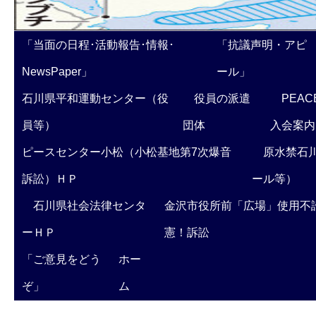
「当面の日程･活動報告･情報･
「抗議声明・アピ
NewsPaper」
ール」
石川県平和運動センター（役
役員の派遣
PEAC
員等）
団体
入会案内
ピースセンター小松（小松基地第7次爆音
原水禁石川
訴訟）ＨＰ
ール等）
石川県社会法律センタ
金沢市役所前「広場」使用不
ーＨＰ
憲！訴訟
「ご意見をどう
ホー
ぞ」
ム