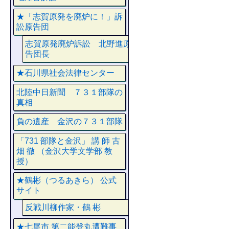
★「志賀原発を廃炉に！」訴
訟原告団
志賀原発廃炉訴訟 北野進原
告団長
★石川県社会法律センター
北陸中日新聞 ７３１部隊の
真相
負の遺産 金沢の７３１部隊
「731 部隊と金沢」 講 師 古
畑 徹 （金沢大学文学部 教
授）
★鶴彬（つるあきら） 公式
サイト
反戦川柳作家・鶴 彬
★七尾市 第二能登丸遭難事