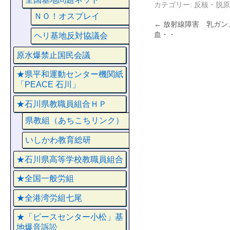
カテゴリー:
反核・脱原
ＮＯ！オスプレイ
←
放射線障害 乳ガン
血・・
ヘリ基地反対協議会
原水爆禁止国民会議
★県平和運動センター機関紙
「PEACE 石川」
★石川県教職員組合ＨＰ
県教組（あちこちリンク）
いしかわ教育総研
★石川県高等学校教職員組合
★全国一般労組
★全港湾労組七尾
★「ピースセンター小松」基
地爆音訴訟