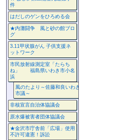
件
はだしのゲンをひろめる会
★内灘闘争 風と砂の館ブロ
グ
3.11甲状腺がん 子供支援ネ
ットワーク
市民放射線測定室「たらち
ね」 福島県いわき市小名
浜
風のたより～佐藤和良いわき
市議～
非核宣言自治体協議会
原水爆被害者団体協議会
★金沢市庁舎前「広場」使用
不許可違憲！訴訟