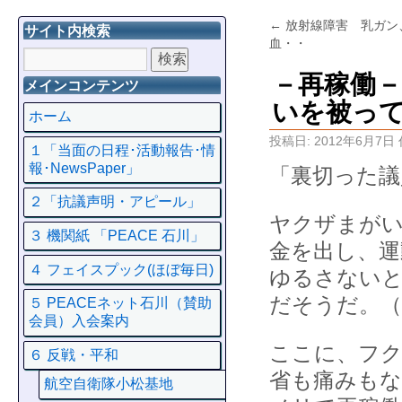
←
放射線障害 乳ガン
サイト内検索
血・・
－再稼働
メインコンテンツ
いを被っ
ホーム
投稿日:
2012年6月7日
１「当面の日程･活動報告･情
報･NewsPaper」
「裏切った議
２「抗議声明・アピール」
ヤクザまがい
３ 機関紙 「PEACE 石川」
金を出し、運
４ フェイスプック(ほぼ毎日)
ゆるさないと
だそうだ。（
５ PEACEネット石川（賛助
会員）入会案内
ここに、フク
６ 反戦・平和
省も痛みも
航空自衛隊小松基地