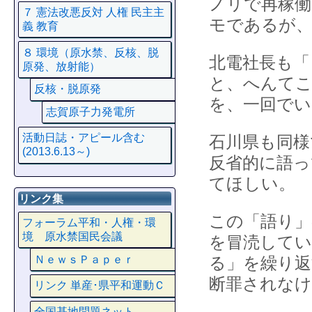
ノリで再稼働
７ 憲法改悪反対 人権 民主主
モであるが
義 教育
８ 環境（原水禁、反核、脱
北電社長も「
原発、放射能）
と、へんてこ
反核・脱原発
を、一回で
志賀原子力発電所
活動日誌・アピール含む
石川県も同様
(2013.6.13～)
反省的に語っ
てほしい。
リンク集
この「語り」
フォーラム平和・人権・環
境 原水禁国民会議
を冒涜してい
ＮｅｗｓＰａｐｅｒ
る」を繰り返
断罪されな
リンク 単産･県平和運動Ｃ
全国基地問題ネット