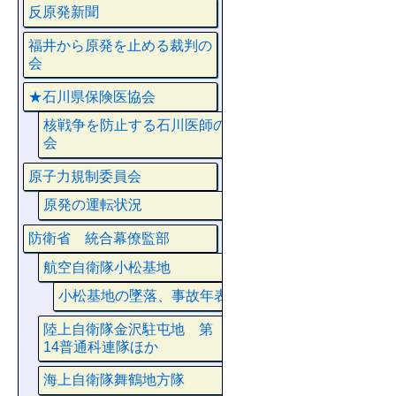
反原発新聞
福井から原発を止める裁判の
会
★石川県保険医協会
核戦争を防止する石川医師の
会
原子力規制委員会
原発の運転状況
防衛省 統合幕僚監部
航空自衛隊小松基地
小松基地の墜落、事故年表
陸上自衛隊金沢駐屯地 第
14普通科連隊ほか
海上自衛隊舞鶴地方隊