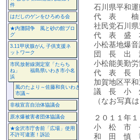
件
石川県平和運
代 表 柚
はだしのゲンをひろめる会
社民党石川県
★内灘闘争 風と砂の館ブロ
代 表 盛 
グ
小松基地爆音
3.11甲状腺がん 子供支援ネ
団 長 出 
ットワーク
小松能美勤労
市民放射線測定室「たらち
ね」 福島県いわき市小名
代 表 長 
浜
加賀地区平和
風のたより～佐藤和良いわき
議 長 小 
市議～
（なお写真は1
非核宣言自治体協議会
２０１１年１
原水爆被害者団体協議会
小 松 市 
★金沢市庁舎前「広場」使用
不許可違憲！訴訟
和 田 慎 