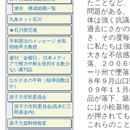
たことなど、
連合 構成組織一覧
問題がある。
体は強く抗議
九条ネット石川
過去にさかの
★石川県労連
き、その度毎
平和憲法のメッセージ 水島
に私たちは強
朝穂早大教授
大きな不信感
週刊「金曜日」 日本メディ
落、２００６
アで権力中枢を批判する数少
ない週刊誌
ーリ州で墜落
８年９月山口
ながさきの平和（核弾頭数ほ
か）
０９年１１月
品が落下、築
原子力市民委員会
には小松基地
原子力市民委員会(高木仁三
郎基金内)
が押されても
これらのこと
原子力資料情報室