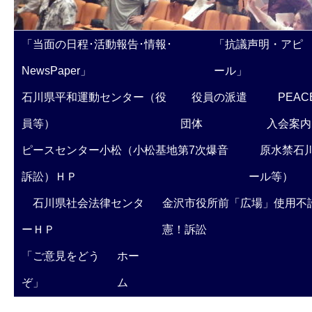
「当面の日程･活動報告･情報･
「抗議声明・アピ
NewsPaper」
ール」
石川県平和運動センター（役
役員の派遣
PEAC
員等）
団体
入会案内
ピースセンター小松（小松基地第7次爆音
原水禁石川
訴訟）ＨＰ
ール等）
石川県社会法律センタ
金沢市役所前「広場」使用不
ーＨＰ
憲！訴訟
「ご意見をどう
ホー
ぞ」
ム