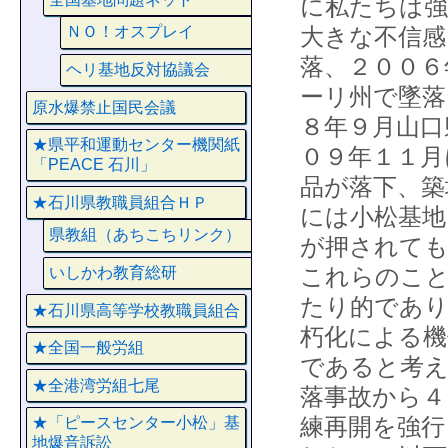
に私たちは強
大きな不信感
ＮＯ！オスプレイ
落、２００６
ヘリ基地反対協議会
ーリ州で墜落
原水爆禁止国民会議
８年９月山口
★県平和運動センター機関紙
０９年１１月
「PEACE 石川」
品が落下、築
★石川県教職員組合ＨＰ
には小松基地
県教組（あちこちリンク）
が押されても
これらのこと
いしかわ教育総研
たり的であり
★石川県高等学校教職員組合
朽化による機
★全国一般労組
であると考え
★全港湾労組七尾
落事故から４
練再開を強行
★「ピースセンター小松」基
地爆音訴訟