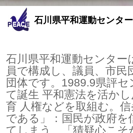
石川県平和運動センター
石川県平和運動センターは
員で構成し、議員、市民
団体です。1989.9県評セ
て誕生 平和憲法を活かし反
育 人権などを取組む。
である」：国民が政府を
てしまう、「猜疑心こそ