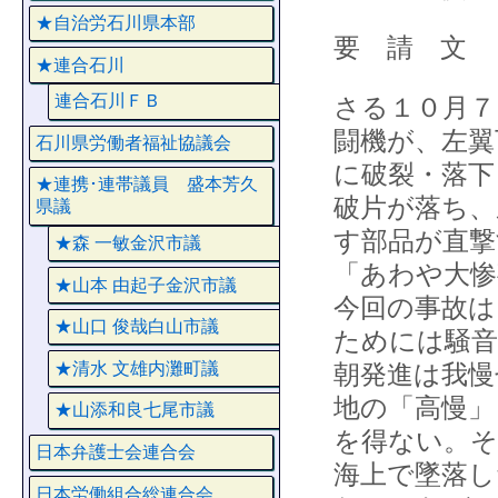
★自治労石川県本部
要 請 文
★連合石川
連合石川ＦＢ
さる１０月７
闘機が、左翼
石川県労働者福祉協議会
に破裂・落下
★連携･連帯議員 盛本芳久
破片が落ち、
県議
す部品が直撃
★森 一敏金沢市議
「あわや大惨
★山本 由起子金沢市議
今回の事故は
★山口 俊哉白山市議
ためには騒音
★清水 文雄内灘町議
朝発進は我慢
地の「高慢」
★山添和良七尾市議
を得ない。そ
日本弁護士会連合会
海上で墜落し
日本労働組合総連合会