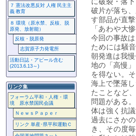
に破裂・落下
７ 憲法改悪反対 人権 民主主
破片が落ち、
義 教育
す部品が直撃
８ 環境（原水禁、反核、脱
「あわや大惨
原発、放射能）
今回の事故は
反核・脱原発
ためには騒音
志賀原子力発電所
朝発進は我慢
活動日誌・アピール含む
地の「高慢」
(2013.6.13～)
を得ない。そ
海上で墜落し
リンク集
たことなど、
フォーラム平和・人権・環
問題がある。
境 原水禁国民会議
体は強く抗議
ＮｅｗｓＰａｐｅｒ
過去にさかの
リンク 単産･県平和運動Ｃ
き、その度毎
全国基地問題ネット