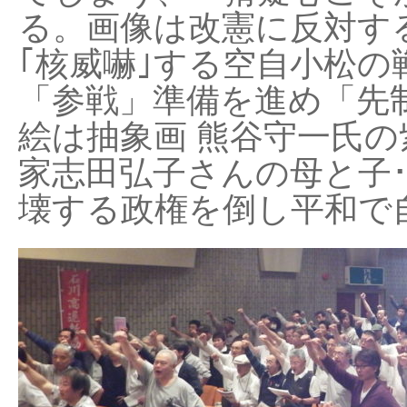
る。画像は改憲に反対する
｢核威嚇｣する空自小松の
「参戦」準備を進め「先
絵は抽象画 熊谷守一氏の
家志田弘子さんの母と子
壊する政権を倒し平和で