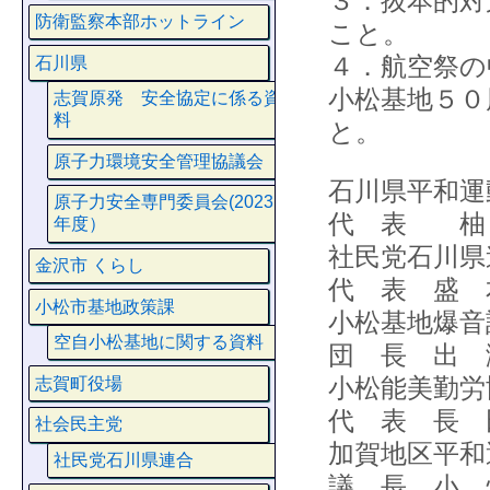
３．抜本的対
防衛監察本部ホットライン
こと。
４．航空祭の
石川県
小松基地５０
志賀原発 安全協定に係る資
料
と。
原子力環境安全管理協議会
石川県平和運
原子力安全専門委員会(2023
代 表 柚
年度）
社民党石川県
金沢市 くらし
代 表 盛 
小松市基地政策課
小松基地爆音
空自小松基地に関する資料
団 長 出 
小松能美勤労
志賀町役場
代 表 長 
社会民主党
加賀地区平和
社民党石川県連合
議 長 小 