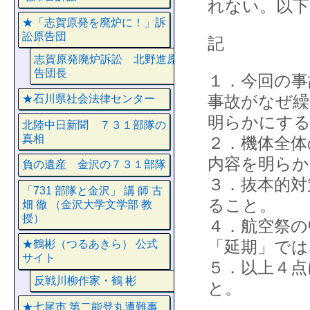
れない。以下
★「志賀原発を廃炉に！」訴
訟原告団
記
志賀原発廃炉訴訟 北野進原
告団長
１．今回の事
事故がなぜ繰
★石川県社会法律センター
明らかにす
北陸中日新聞 ７３１部隊の
真相
２．機体全体
内容を明らか
負の遺産 金沢の７３１部隊
３．抜本的対
「731 部隊と金沢」 講 師 古
ること。
畑 徹 （金沢大学文学部 教
授）
４．航空祭の
「延期」では
★鶴彬（つるあきら） 公式
サイト
５．以上４点
反戦川柳作家・鶴 彬
と。
★七尾市 第二能登丸遭難事