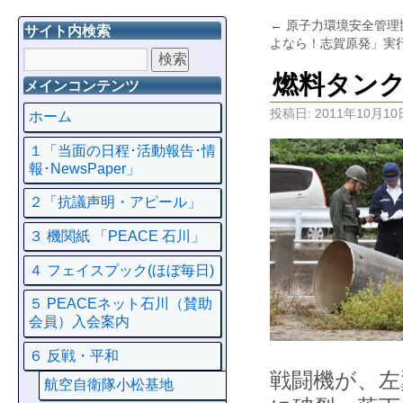
←
原子力環境安全管理
サイト内検索
よなら！志賀原発」実
燃料タン
メインコンテンツ
投稿日:
2011年10月10
ホーム
１「当面の日程･活動報告･情
報･NewsPaper」
２「抗議声明・アピール」
３ 機関紙 「PEACE 石川」
４ フェイスプック(ほぼ毎日)
５ PEACEネット石川（賛助
会員）入会案内
６ 反戦・平和
戦闘機が、左
航空自衛隊小松基地