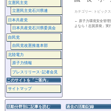
立憲民主党
立憲民主党石川県連
カテゴリー:
トピックス
日本共産党
←
原子力環境安全管理
よなら！志賀原発」実
日本共産党石川県委員会
自民党
自民党改憲推進本部
北陸電力
原子力情報
プレスリリース･記者会見
このサイトを「ご案内」
サイトマップ
活動分野別に記事を読む
過去の活動記録