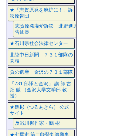
★「志賀原発を廃炉に！」訴
訟原告団
志賀原発廃炉訴訟 北野進原
告団長
★石川県社会法律センター
北陸中日新聞 ７３１部隊の
真相
負の遺産 金沢の７３１部隊
「731 部隊と金沢」 講 師 古
畑 徹 （金沢大学文学部 教
授）
★鶴彬（つるあきら） 公式
サイト
反戦川柳作家・鶴 彬
★七尾市 第二能登丸遭難事