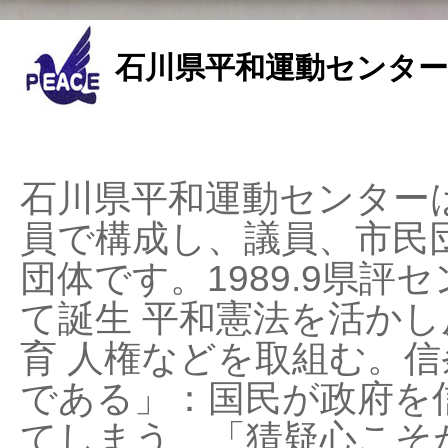
石川県平和運動センター
石川県平和運動センターは
員で構成し、議員、市民
団体です。1989.9県評セ
て誕生 平和憲法を活かし反
育 人権などを取組む。
である」：国民が政府を
てしまう、「猜疑心こそ