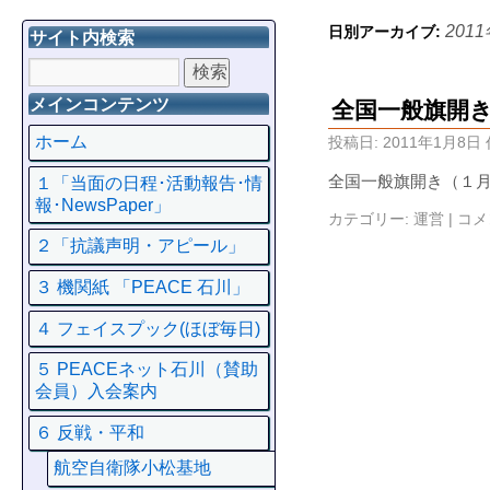
201
日別アーカイブ:
サイト内検索
メインコンテンツ
全国一般旗開
ホーム
投稿日:
2011年1月8日
全国一般旗開き（１
１「当面の日程･活動報告･情
報･NewsPaper」
カテゴリー:
運営
|
コメ
２「抗議声明・アピール」
３ 機関紙 「PEACE 石川」
４ フェイスプック(ほぼ毎日)
５ PEACEネット石川（賛助
会員）入会案内
６ 反戦・平和
航空自衛隊小松基地