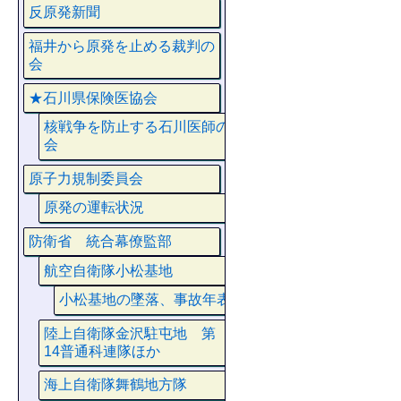
反原発新聞
福井から原発を止める裁判の
会
★石川県保険医協会
核戦争を防止する石川医師の
会
原子力規制委員会
原発の運転状況
防衛省 統合幕僚監部
航空自衛隊小松基地
小松基地の墜落、事故年表
陸上自衛隊金沢駐屯地 第
14普通科連隊ほか
海上自衛隊舞鶴地方隊