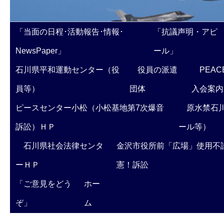
「当面の日程･活動報告･情報･
「抗議声明・アピ
NewsPaper」
ール」
石川県平和運動センター（役
役員の派遣
PEAC
員等）
団体
入会案内
ピースセンター小松（小松基地第7次爆音
原水禁石川
訴訟）ＨＰ
ール等）
石川県社会法律センタ
金沢市役所前「広場」使用不
ーＨＰ
憲！訴訟
「ご意見をどう
ホー
ぞ」
ム