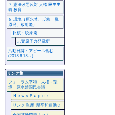
７ 憲法改悪反対 人権 民主主
義 教育
８ 環境（原水禁、反核、脱
原発、放射能）
反核・脱原発
志賀原子力発電所
活動日誌・アピール含む
(2013.6.13～)
リンク集
フォーラム平和・人権・環
境 原水禁国民会議
ＮｅｗｓＰａｐｅｒ
リンク 単産･県平和運動Ｃ
全国基地問題ネット