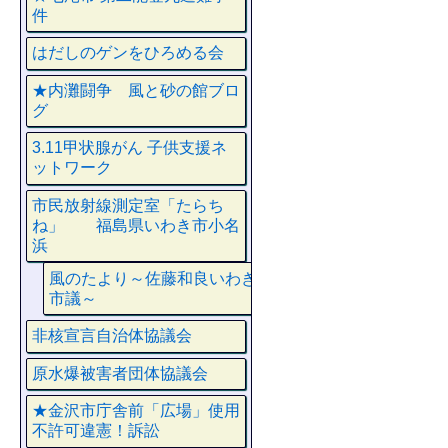
件
はだしのゲンをひろめる会
★内灘闘争 風と砂の館ブロ
グ
3.11甲状腺がん 子供支援ネ
ットワーク
市民放射線測定室「たらち
ね」 福島県いわき市小名
浜
風のたより～佐藤和良いわき
市議～
非核宣言自治体協議会
原水爆被害者団体協議会
★金沢市庁舎前「広場」使用
不許可違憲！訴訟