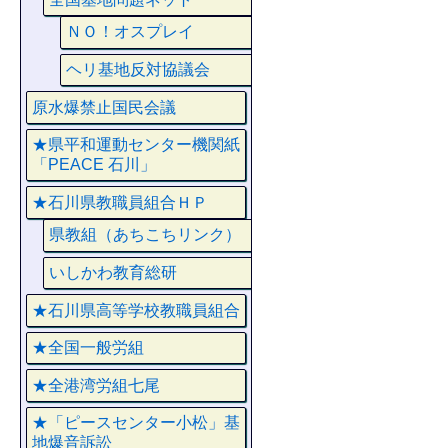
ＮＯ！オスプレイ
ヘリ基地反対協議会
原水爆禁止国民会議
★県平和運動センター機関紙
「PEACE 石川」
★石川県教職員組合ＨＰ
県教組（あちこちリンク）
いしかわ教育総研
★石川県高等学校教職員組合
★全国一般労組
★全港湾労組七尾
★「ピースセンター小松」基
地爆音訴訟