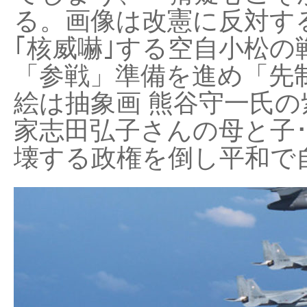
る。画像は改憲に反対する
｢核威嚇｣する空自小松の
「参戦」準備を進め「先
絵は抽象画 熊谷守一氏の
家志田弘子さんの母と子
壊する政権を倒し平和で