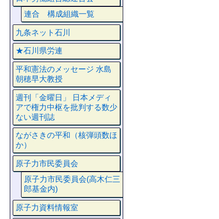
連合 構成組織一覧
九条ネット石川
★石川県労連
平和憲法のメッセージ 水島
朝穂早大教授
週刊「金曜日」 日本メディ
アで権力中枢を批判する数少
ない週刊誌
ながさきの平和（核弾頭数ほ
か）
原子力市民委員会
原子力市民委員会(高木仁三
郎基金内)
原子力資料情報室