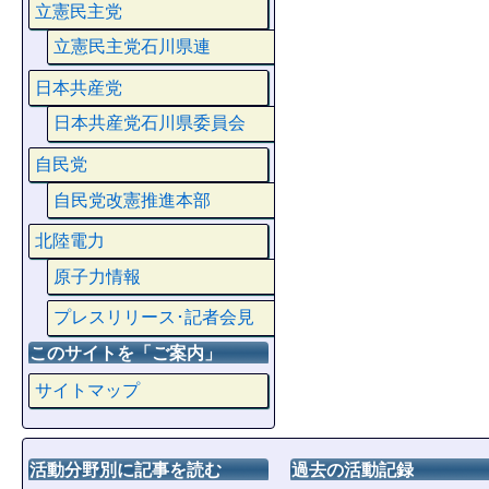
立憲民主党
立憲民主党石川県連
日本共産党
日本共産党石川県委員会
自民党
自民党改憲推進本部
北陸電力
原子力情報
プレスリリース･記者会見
このサイトを「ご案内」
サイトマップ
活動分野別に記事を読む
過去の活動記録