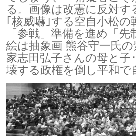
る。画像は改憲に反対する
｢核威嚇｣する空自小松の
「参戦」準備を進め「先
絵は抽象画 熊谷守一氏の
家志田弘子さんの母と子
壊する政権を倒し平和で