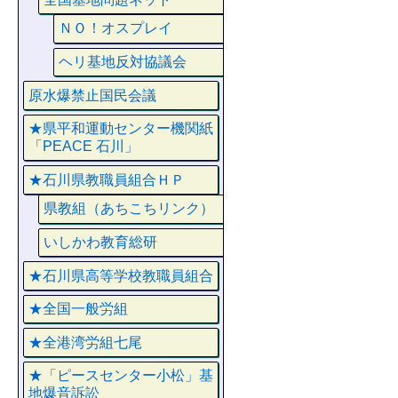
ＮＯ！オスプレイ
ヘリ基地反対協議会
原水爆禁止国民会議
★県平和運動センター機関紙
「PEACE 石川」
★石川県教職員組合ＨＰ
県教組（あちこちリンク）
いしかわ教育総研
★石川県高等学校教職員組合
★全国一般労組
★全港湾労組七尾
★「ピースセンター小松」基
地爆音訴訟