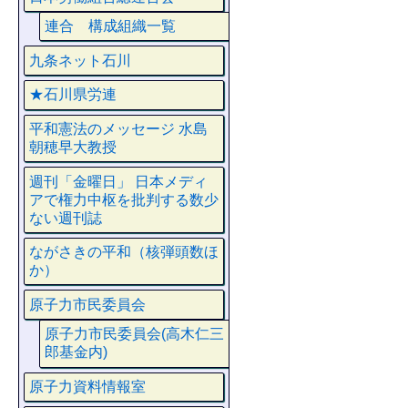
連合 構成組織一覧
九条ネット石川
★石川県労連
平和憲法のメッセージ 水島
朝穂早大教授
週刊「金曜日」 日本メディ
アで権力中枢を批判する数少
ない週刊誌
ながさきの平和（核弾頭数ほ
か）
原子力市民委員会
原子力市民委員会(高木仁三
郎基金内)
原子力資料情報室