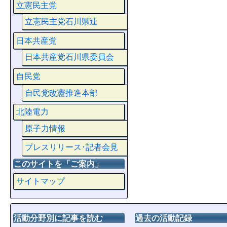
立憲民主党
立憲民主党石川県連
日本共産党
日本共産党石川県委員会
自民党
自民党改憲推進本部
北陸電力
原子力情報
プレスリリース･記者会見
このサイトを「ご案内」
サイトマップ
活動分野別に記事を読む
過去の活動記録