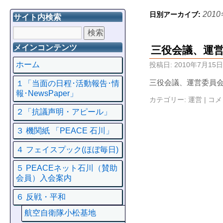
201
日別アーカイブ:
サイト内検索
メインコンテンツ
三役会議、運
ホーム
投稿日:
2010年7月15日
三役会議、運営委員会
１「当面の日程･活動報告･情
報･NewsPaper」
カテゴリー:
運営
|
コメ
２「抗議声明・アピール」
３ 機関紙 「PEACE 石川」
４ フェイスプック(ほぼ毎日)
５ PEACEネット石川（賛助
会員）入会案内
６ 反戦・平和
航空自衛隊小松基地