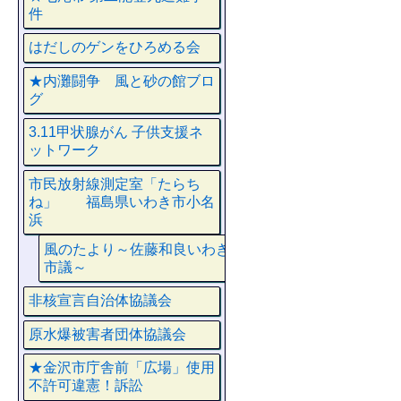
件
はだしのゲンをひろめる会
★内灘闘争 風と砂の館ブロ
グ
3.11甲状腺がん 子供支援ネ
ットワーク
市民放射線測定室「たらち
ね」 福島県いわき市小名
浜
風のたより～佐藤和良いわき
市議～
非核宣言自治体協議会
原水爆被害者団体協議会
★金沢市庁舎前「広場」使用
不許可違憲！訴訟