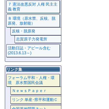
７ 憲法改悪反対 人権 民主主
義 教育
８ 環境（原水禁、反核、脱
原発、放射能）
反核・脱原発
志賀原子力発電所
活動日誌・アピール含む
(2013.6.13～)
リンク集
フォーラム平和・人権・環
境 原水禁国民会議
ＮｅｗｓＰａｐｅｒ
リンク 単産･県平和運動Ｃ
全国基地問題ネット