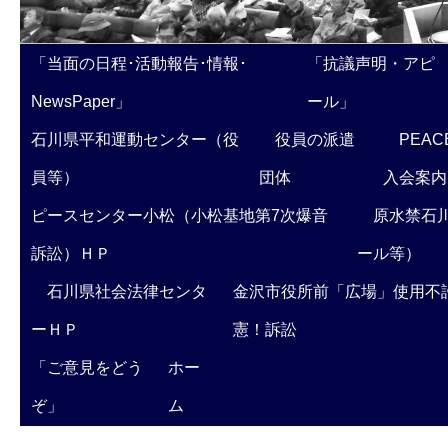
「当面の日程･活動報告･情報･
「抗議声明・アピ
NewsPaper」
ール」
石川県平和運動センター（役
役員の派遣
PEAC
員等）
団体
入会案内
ピースセンター小松（小松基地第7次爆音
原水禁石川
訴訟）ＨＰ
ール等）
石川県社会法律センタ
金沢市役所前「広場」使用不
ーＨＰ
憲！訴訟
「ご意見をどう
ホー
ぞ」
ム