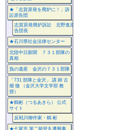
★「志賀原発を廃炉に！」訴
訟原告団
志賀原発廃炉訴訟 北野進原
告団長
★石川県社会法律センター
北陸中日新聞 ７３１部隊の
真相
負の遺産 金沢の７３１部隊
「731 部隊と金沢」 講 師 古
畑 徹 （金沢大学文学部 教
授）
★鶴彬（つるあきら） 公式
サイト
反戦川柳作家・鶴 彬
★七尾市 第二能登丸遭難事