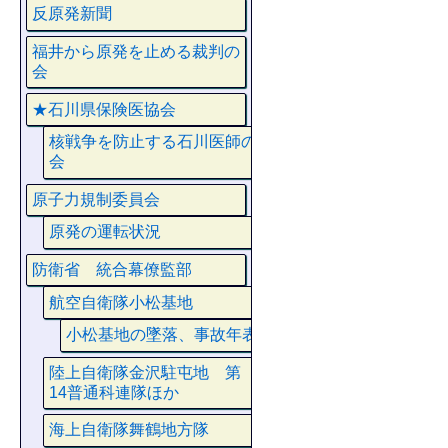
反原発新聞
福井から原発を止める裁判の
会
★石川県保険医協会
核戦争を防止する石川医師の
会
原子力規制委員会
原発の運転状況
防衛省 統合幕僚監部
航空自衛隊小松基地
小松基地の墜落、事故年表
陸上自衛隊金沢駐屯地 第
14普通科連隊ほか
海上自衛隊舞鶴地方隊