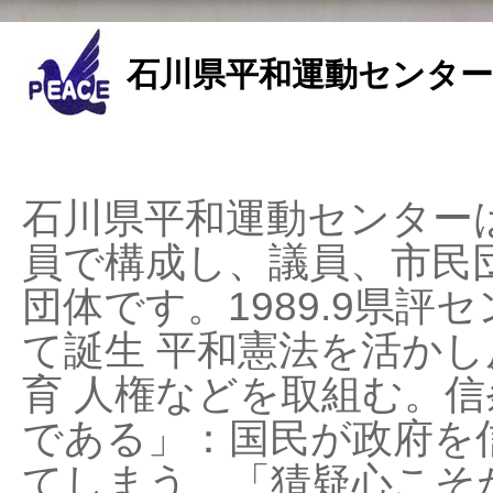
石川県平和運動センター
石川県平和運動センターは
員で構成し、議員、市民
団体です。1989.9県評セ
て誕生 平和憲法を活かし反
育 人権などを取組む。
である」：国民が政府を
てしまう、「猜疑心こそ