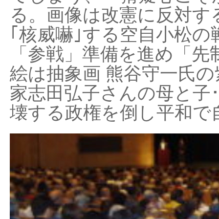
る。画像は改憲に反対する
｢核威嚇｣する空自小松の
「参戦」準備を進め「先
絵は抽象画 熊谷守一氏の
家志田弘子さんの母と子
壊する政権を倒し平和で