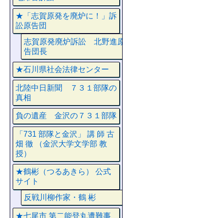
★「志賀原発を廃炉に！」訴
訟原告団
志賀原発廃炉訴訟 北野進原
告団長
★石川県社会法律センター
北陸中日新聞 ７３１部隊の
真相
負の遺産 金沢の７３１部隊
「731 部隊と金沢」 講 師 古
畑 徹 （金沢大学文学部 教
授）
★鶴彬（つるあきら） 公式
サイト
反戦川柳作家・鶴 彬
★七尾市 第二能登丸遭難事