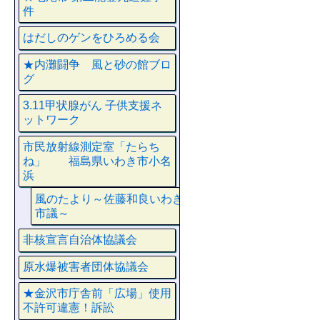
件
はだしのゲンをひろめる会
★内灘闘争 風と砂の館ブロ
グ
3.11甲状腺がん 子供支援ネ
ットワーク
市民放射線測定室「たらち
ね」 福島県いわき市小名
浜
風のたより～佐藤和良いわき
市議～
非核宣言自治体協議会
原水爆被害者団体協議会
★金沢市庁舎前「広場」使用
不許可違憲！訴訟