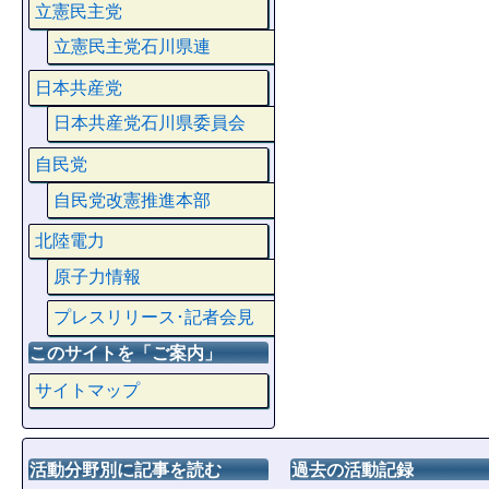
立憲民主党
立憲民主党石川県連
日本共産党
日本共産党石川県委員会
自民党
自民党改憲推進本部
北陸電力
原子力情報
プレスリリース･記者会見
このサイトを「ご案内」
サイトマップ
活動分野別に記事を読む
過去の活動記録