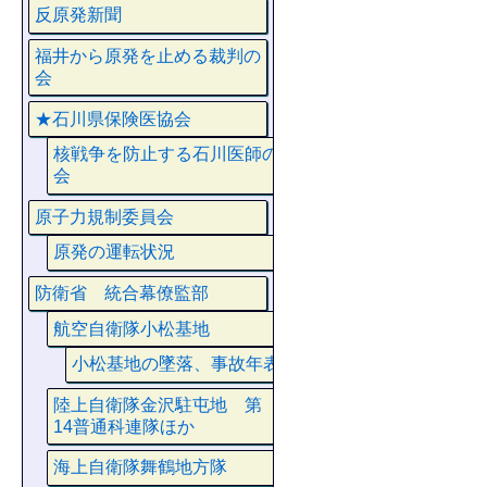
反原発新聞
福井から原発を止める裁判の
会
★石川県保険医協会
核戦争を防止する石川医師の
会
原子力規制委員会
原発の運転状況
防衛省 統合幕僚監部
航空自衛隊小松基地
小松基地の墜落、事故年表
陸上自衛隊金沢駐屯地 第
14普通科連隊ほか
海上自衛隊舞鶴地方隊