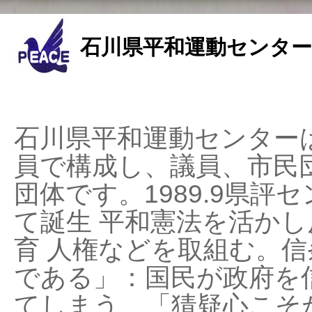
石川県平和運動センター
石川県平和運動センターは
員で構成し、議員、市民
団体です。1989.9県評セ
て誕生 平和憲法を活かし反
育 人権などを取組む。
である」：国民が政府を
てしまう、「猜疑心こそ