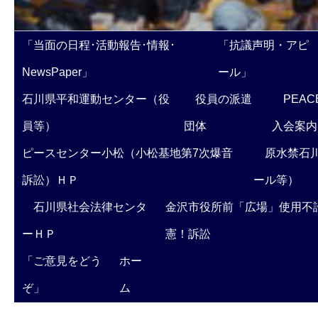
「当面の日程･活動報告･情報･
「抗議声明・アピ
NewsPaper」
ール」
石川県平和運動センター（役
役員の派遣
PEAC
員等）
団体
入会案内
ピースセンター小松（小松基地第7次爆音
原水禁石川
訴訟）ＨＰ
ール等）
石川県社会法律センタ
金沢市役所前「広場」使用不
ーＨＰ
憲！訴訟
「ご意見をどう
ホー
ぞ」
ム