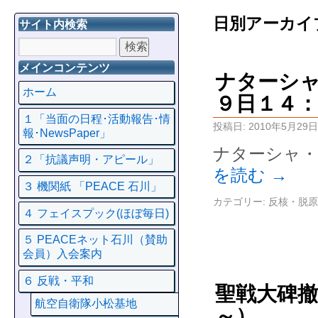
日別アーカイ
サイト内検索
メインコンテンツ
ナターシャ
ホーム
９日１４
１「当面の日程･活動報告･情
投稿日:
2010年5月29日
報･NewsPaper」
ナターシャ・
２「抗議声明・アピール」
を読む
→
３ 機関紙 「PEACE 石川」
カテゴリー:
反核・脱原
４ フェイスプック(ほぼ毎日)
５ PEACEネット石川（賛助
会員）入会案内
６ 反戦・平和
聖戦大碑
航空自衛隊小松基地
～）