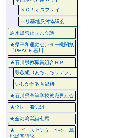
ＮＯ！オスプレイ
ヘリ基地反対協議会
原水爆禁止国民会議
★県平和運動センター機関紙
「PEACE 石川」
★石川県教職員組合ＨＰ
県教組（あちこちリンク）
いしかわ教育総研
★石川県高等学校教職員組合
★全国一般労組
★全港湾労組七尾
★「ピースセンター小松」基
地爆音訴訟