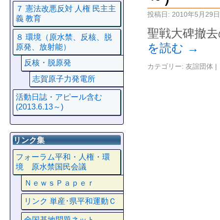
７ 憲法改悪反対 人権 民主主
投稿日:
2010年5月29日
義 教育
聖戦大碑撤去
８ 環境（原水禁、反核、脱
を読む
→
原発、放射能）
反核・脱原発
カテゴリー:
友誼団体
|
志賀原子力発電所
活動日誌・アピール含む
(2013.6.13～)
リンク集
フォーラム平和・人権・環
境 原水禁国民会議
ＮｅｗｓＰａｐｅｒ
リンク 単産･県平和運動Ｃ
全国基地問題ネット