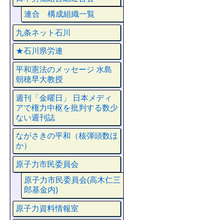
連合 構成組織一覧
九条ネット石川
★石川県労連
平和憲法のメッセージ 水島
朝穂早大教授
週刊「金曜日」 日本メディ
アで権力中枢を批判する数少
ない週刊誌
ながさきの平和（核弾頭数ほ
か）
原子力市民委員会
原子力市民委員会(高木仁三
郎基金内)
原子力資料情報室