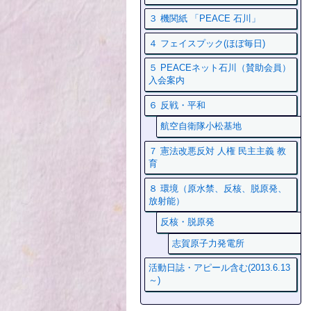
３ 機関紙 「PEACE 石川」
４ フェイスプック(ほぼ毎日)
５ PEACEネット石川（賛助会員）
入会案内
６ 反戦・平和
航空自衛隊小松基地
７ 憲法改悪反対 人権 民主主義 教
育
８ 環境（原水禁、反核、脱原発、
放射能）
反核・脱原発
志賀原子力発電所
活動日誌・アピール含む(2013.6.13
～)