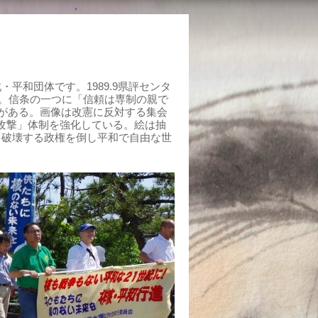
平和団体です。1989.9県評センタ
組む。信条の一つに「信頼は専制の親で
がある。画像は改憲に反対する集会
制攻撃」体制を強化している。絵は抽
を破壊する政権を倒し平和で自由な世