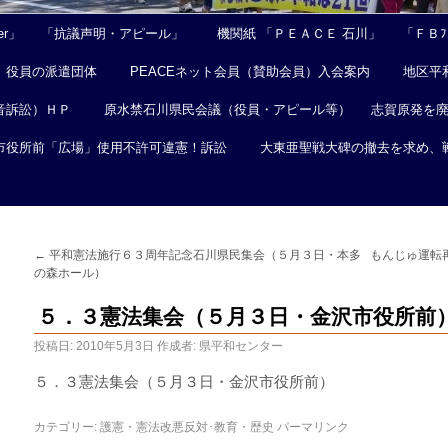
er」
「抗議声明・アピール」
機関紙 「ＰＥＡＣＥ 石川」
「ＦＢﾌｪ
役員の派遣団体
PEACEネット会員（賛助会員）入会案内
地区平
音訴訟）ＨＰ
原水禁石川県民会議（役員・アピール等）
志賀原発を
市役所前「広場」使用不許可違憲！訴訟
大東亜聖戦大碑の撤去を求め、
←
平和憲法施行６３周年記念石川県民集会（５月３日・本多
もんじゅ運転
の森ホール）
５．３憲法集会（５月３日・金沢市役所前
投稿日:
2010年5月3日
作成者:
県平和センター
５．３憲法集会（５月３日・金沢市役所前）
カテゴリー:
護憲・憲法改悪反対･教育・歴史
パーマリンク