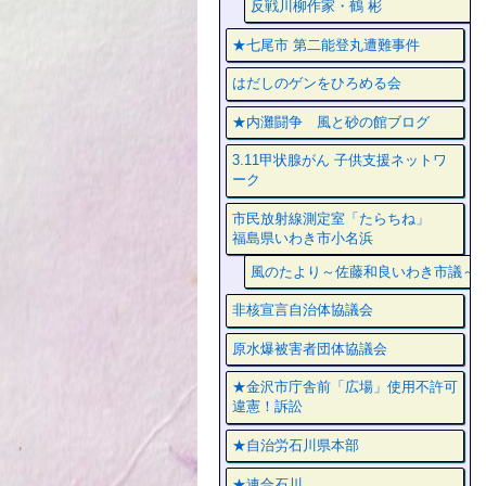
反戦川柳作家・鶴 彬
★七尾市 第二能登丸遭難事件
はだしのゲンをひろめる会
★内灘闘争 風と砂の館ブログ
3.11甲状腺がん 子供支援ネットワ
ーク
市民放射線測定室「たらちね」
福島県いわき市小名浜
風のたより～佐藤和良いわき市議～
非核宣言自治体協議会
原水爆被害者団体協議会
★金沢市庁舎前「広場」使用不許可
違憲！訴訟
★自治労石川県本部
★連合石川