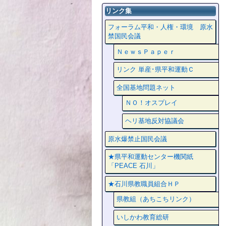
リンク集
フォーラム平和・人権・環境 原水
禁国民会議
ＮｅｗｓＰａｐｅｒ
リンク 単産･県平和運動Ｃ
全国基地問題ネット
ＮＯ！オスプレイ
ヘリ基地反対協議会
原水爆禁止国民会議
★県平和運動センター機関紙
「PEACE 石川」
★石川県教職員組合ＨＰ
県教組（あちこちリンク）
いしかわ教育総研