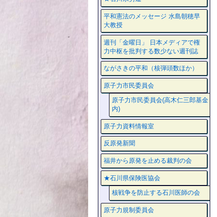
平和憲法のメッセージ 水島朝穂早
大教授
週刊「金曜日」 日本メディアで権
力中枢を批判する数少ない週刊誌
ながさきの平和（核弾頭数ほか）
原子力市民委員会
原子力市民委員会(高木仁三郎基金
内)
原子力資料情報室
反原発新聞
福井から原発を止める裁判の会
★石川県保険医協会
核戦争を防止する石川医師の会
原子力規制委員会