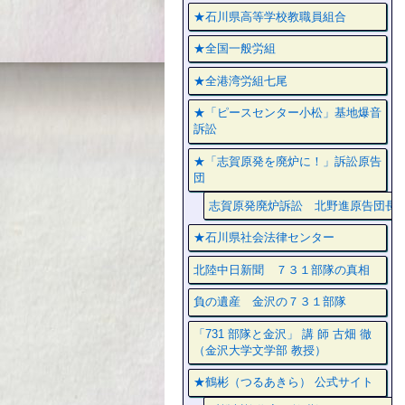
★石川県高等学校教職員組合
★全国一般労組
★全港湾労組七尾
★「ピースセンター小松」基地爆音
訴訟
★「志賀原発を廃炉に！」訴訟原告
団
志賀原発廃炉訴訟 北野進原告団長
★石川県社会法律センター
北陸中日新聞 ７３１部隊の真相
負の遺産 金沢の７３１部隊
「731 部隊と金沢」 講 師 古畑 徹
（金沢大学文学部 教授）
★鶴彬（つるあきら） 公式サイト