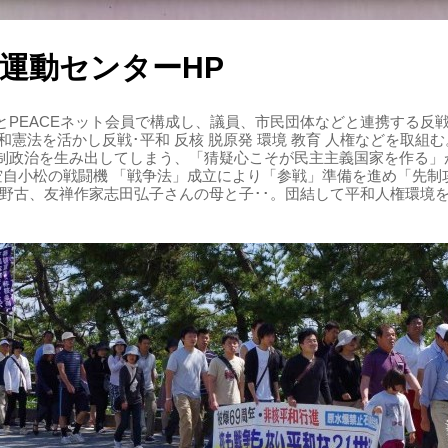
運動センターHP
PEACEネット会員で構成し、議員、市民団体などと連携する反戦・
 平和憲法を活かし反戦･平和 反核 脱原発 環境 教育 人権などを取
制政治を生み出してしまう、「猜疑心こそが民主主義国家を作る」
る空自小松の戦闘機 「戦争法」成立により「参戦」準備を進め「先
辺野古、友禅作家志田弘子さんの母と子･･。団結して平和人権環境