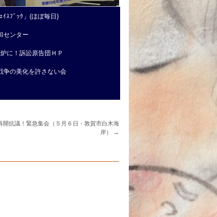
ｲｽﾌﾞｯｸ」(ほぼ毎日)
和センター
廃炉に！訴訟原告団ＨＰ
戦争の美化を許さない会
再開抗議！緊急集会（５月６日・敦賀市白木海
岸）
→
）