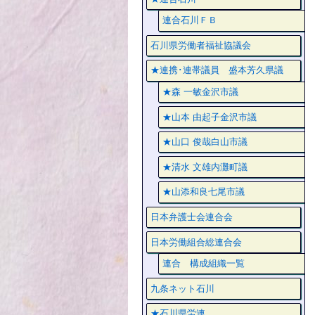
連合石川ＦＢ
石川県労働者福祉協議会
★連携･連帯議員 盛本芳久県議
★森 一敏金沢市議
★山本 由起子金沢市議
★山口 俊哉白山市議
★清水 文雄内灘町議
★山添和良七尾市議
日本弁護士会連合会
日本労働組合総連合会
連合 構成組織一覧
九条ネット石川
★石川県労連