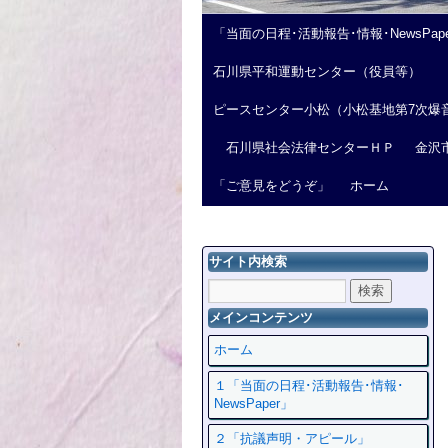
「当面の日程･活動報告･情報･NewsPap
石川県平和運動センター（役員等）
ピースセンター小松（小松基地第7次爆
石川県社会法律センターＨＰ
金沢
「ご意見をどうぞ」
ホーム
サイト内検索
メインコンテンツ
ホーム
１「当面の日程･活動報告･情報･
NewsPaper」
２「抗議声明・アピール」