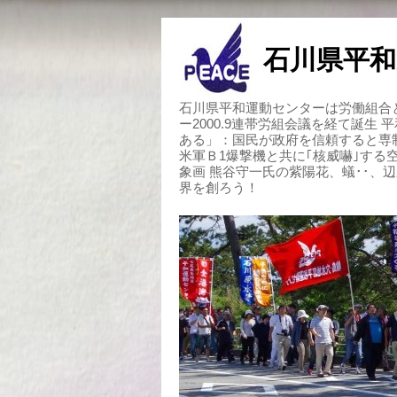
石川県平和
石川県平和運動センターは労働組合と
ー2000.9連帯労組会議を経て誕生
ある」：国民が政府を信頼すると専
米軍Ｂ1爆撃機と共に｢核威嚇｣す
象画 熊谷守一氏の紫陽花、蟻･･、
界を創ろう！