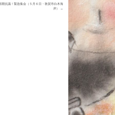
再開抗議！緊急集会（５月６日・敦賀市白木海
岸）
→