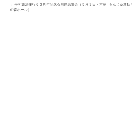
←
平和憲法施行６３周年記念石川県民集会（５月３日・本多
もんじゅ運転
の森ホール）