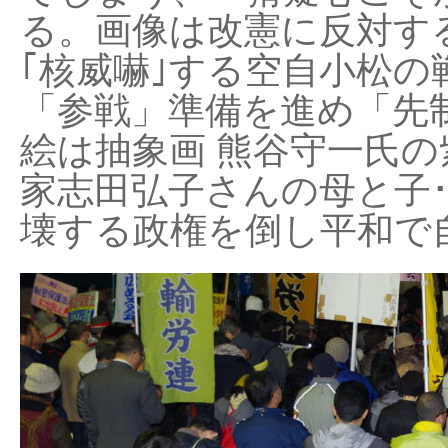
る。画像は改憲に反対する
｢核威嚇｣する空自小松の
「参戦」準備を進め「先
絵は抽象画 熊谷守一氏の
家志田弘子さんの母と子
壊する政権を倒し平和で