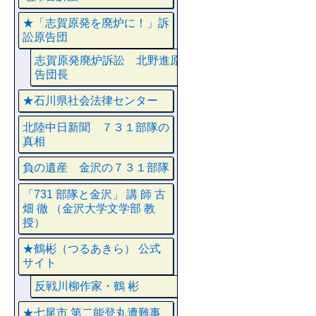
★「志賀原発を廃炉に！」訴
訟原告団
志賀原発廃炉訴訟 北野進原
告団長
★石川県社会法律センター
北陸中日新聞 ７３１部隊の
真相
負の遺産 金沢の７３１部隊
「731 部隊と金沢」 講 師 古
畑 徹 （金沢大学文学部 教
授）
★鶴彬（つるあきら） 公式
サイト
反戦川柳作家・鶴 彬
★七尾市 第二能登丸遭難事