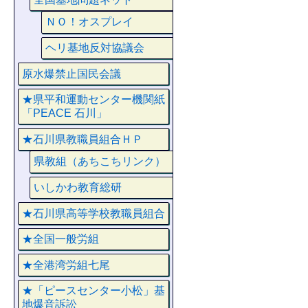
ＮＯ！オスプレイ
ヘリ基地反対協議会
原水爆禁止国民会議
★県平和運動センター機関紙
「PEACE 石川」
★石川県教職員組合ＨＰ
県教組（あちこちリンク）
いしかわ教育総研
★石川県高等学校教職員組合
★全国一般労組
★全港湾労組七尾
★「ピースセンター小松」基
地爆音訴訟