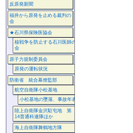
反原発新聞
福井から原発を止める裁判の
会
★石川県保険医協会
核戦争を防止する石川医師の
会
原子力規制委員会
原発の運転状況
防衛省 統合幕僚監部
航空自衛隊小松基地
小松基地の墜落、事故年表
陸上自衛隊金沢駐屯地 第
14普通科連隊ほか
海上自衛隊舞鶴地方隊