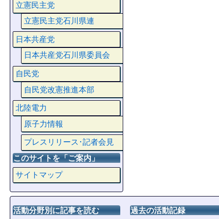
立憲民主党
立憲民主党石川県連
日本共産党
日本共産党石川県委員会
自民党
自民党改憲推進本部
北陸電力
原子力情報
プレスリリース･記者会見
このサイトを「ご案内」
サイトマップ
活動分野別に記事を読む
過去の活動記録