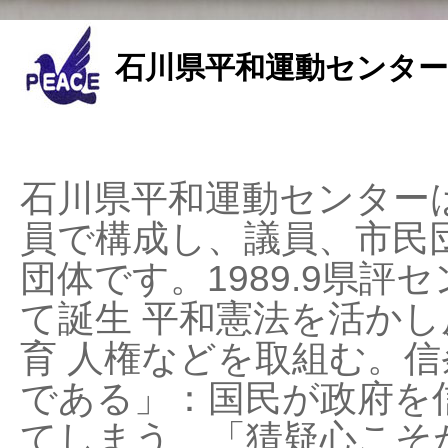
石川県平和運動センター
石川県平和運動センターは
員で構成し、議員、市民
団体です。1989.9県評セ
て誕生 平和憲法を活かし反
育 人権などを取組む。
である」：国民が政府を
てしまう、「猜疑心こそ