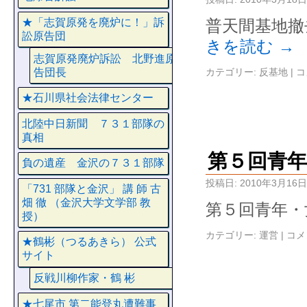
★「志賀原発を廃炉に！」訴
普天間基地撤
訟原告団
きを読む
→
志賀原発廃炉訴訟 北野進原
告団長
カテゴリー:
反基地
|
コ
★石川県社会法律センター
北陸中日新聞 ７３１部隊の
真相
第５回青年
負の遺産 金沢の７３１部隊
投稿日:
2010年3月16日
「731 部隊と金沢」 講 師 古
畑 徹 （金沢大学文学部 教
第５回青年・
授）
カテゴリー:
運営
|
コメ
★鶴彬（つるあきら） 公式
サイト
反戦川柳作家・鶴 彬
★七尾市 第二能登丸遭難事