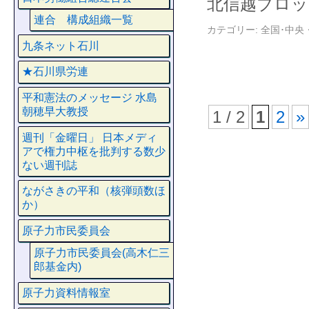
北信越ブロッ
連合 構成組織一覧
カテゴリー:
全国･中央
九条ネット石川
★石川県労連
平和憲法のメッセージ 水島
朝穂早大教授
1 / 2
1
2
»
週刊「金曜日」 日本メディ
アで権力中枢を批判する数少
ない週刊誌
ながさきの平和（核弾頭数ほ
か）
原子力市民委員会
原子力市民委員会(高木仁三
郎基金内)
原子力資料情報室