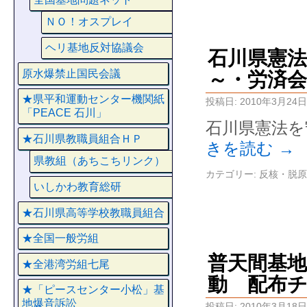
ＮＯ！オスプレイ
ヘリ基地反対協議会
石川県憲
原水爆禁止国民会議
～・労済会
★県平和運動センター機関紙
投稿日:
2010年3月24日
「PEACE 石川」
石川県憲法を
★石川県教職員組合ＨＰ
きを読む
→
県教組（あちこちリンク）
カテゴリー:
反核・脱原
いしかわ教育総研
★石川県高等学校教職員組合
★全国一般労組
普天間基地
★全港湾労組七尾
動 配布
★「ピースセンター小松」基
地爆音訴訟
投稿日:
2010年3月18日