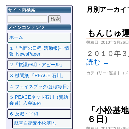
月別アーカイ
サイト内検索
メインコンテンツ
もんじゅ
ホーム
投稿日:
2010年3月26日
１「当面の日程･活動報告･情
２０１０年３
報･NewsPaper」
読む
→
２「抗議声明・アピール」
カテゴリー:
運営
|
コメ
３ 機関紙 「PEACE 石川」
４ フェイスプック(ほぼ毎日)
５ PEACEネット石川（賛助
会員）入会案内
「小松基
６ 反戦・平和
６日）
航空自衛隊小松基地
投稿日:
2010年3月26日