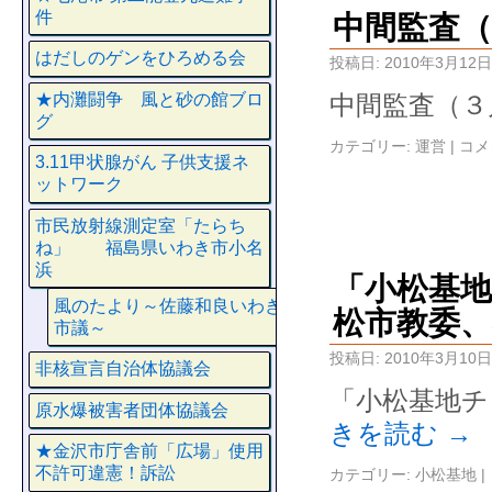
件
中間監査（
はだしのゲンをひろめる会
投稿日:
2010年3月12日
★内灘闘争 風と砂の館ブロ
中間監査（３
グ
カテゴリー:
運営
|
コメ
3.11甲状腺がん 子供支援ネ
ットワーク
市民放射線測定室「たらち
ね」 福島県いわき市小名
浜
「小松基
風のたより～佐藤和良いわき
松市教委
市議～
投稿日:
2010年3月10日
非核宣言自治体協議会
「小松基地チ
原水爆被害者団体協議会
きを読む
→
★金沢市庁舎前「広場」使用
不許可違憲！訴訟
カテゴリー:
小松基地
|