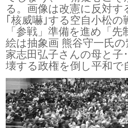
る。画像は改憲に反対する
｢核威嚇｣する空自小松の
「参戦」準備を進め「先
絵は抽象画 熊谷守一氏の
家志田弘子さんの母と子
壊する政権を倒し平和で