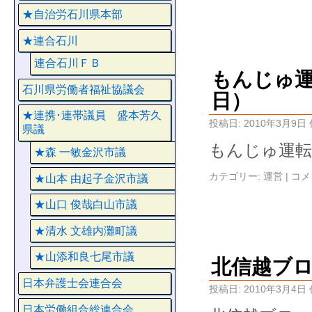
★自治労石川県本部
★連合石川
連合石川ＦＢ
もんじゅ
石川県労働者福祉協議会
日）
★連携･連帯議員 盛本芳久
投稿日:
2010年3月9日
県議
もんじゅ運転
★森 一敏金沢市議
カテゴリー:
運営
|
コメ
★山本 由起子金沢市議
★山口 俊哉白山市議
★清水 文雄内灘町議
★山添和良七尾市議
北信越ブ
日本弁護士会連合会
投稿日:
2010年3月4日
日本労働組合総連合会