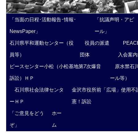
「当面の日程･活動報告･情報･
「抗議声明・アピ
NewsPaper」
ール」
石川県平和運動センター（役
役員の派遣
PEAC
員等）
団体
入会案内
ピースセンター小松（小松基地第7次爆音
原水禁石川
訴訟）ＨＰ
ール等）
石川県社会法律センタ
金沢市役所前「広場」使用不
ーＨＰ
憲！訴訟
「ご意見をどう
ホー
ぞ」
ム