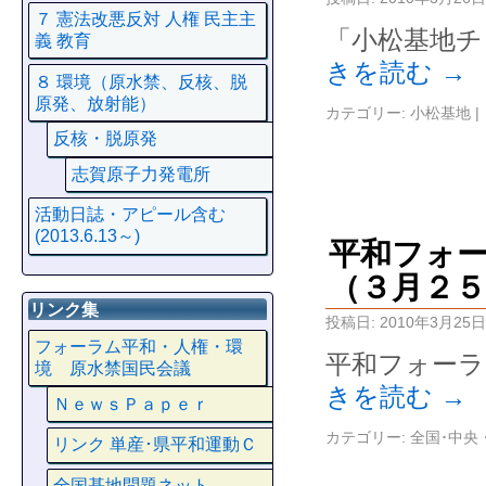
７ 憲法改悪反対 人権 民主主
「小松基地チ
義 教育
きを読む
→
８ 環境（原水禁、反核、脱
原発、放射能）
カテゴリー:
小松基地
|
反核・脱原発
志賀原子力発電所
活動日誌・アピール含む
(2013.6.13～)
平和フォ
（３月２５
リンク集
投稿日:
2010年3月25日
フォーラム平和・人権・環
平和フォーラ
境 原水禁国民会議
きを読む
→
ＮｅｗｓＰａｐｅｒ
カテゴリー:
全国･中央
リンク 単産･県平和運動Ｃ
全国基地問題ネット