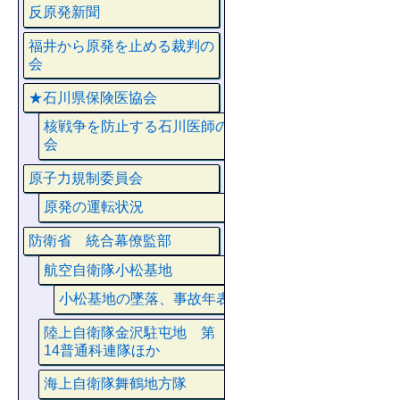
反原発新聞
福井から原発を止める裁判の
会
★石川県保険医協会
核戦争を防止する石川医師の
会
原子力規制委員会
原発の運転状況
防衛省 統合幕僚監部
航空自衛隊小松基地
小松基地の墜落、事故年表
陸上自衛隊金沢駐屯地 第
14普通科連隊ほか
海上自衛隊舞鶴地方隊