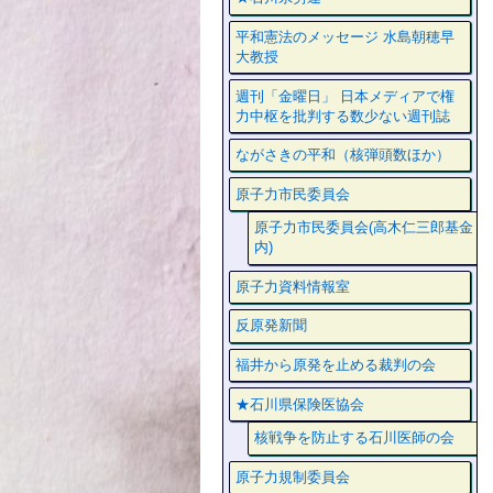
平和憲法のメッセージ 水島朝穂早
大教授
週刊「金曜日」 日本メディアで権
力中枢を批判する数少ない週刊誌
ながさきの平和（核弾頭数ほか）
原子力市民委員会
原子力市民委員会(高木仁三郎基金
内)
原子力資料情報室
反原発新聞
福井から原発を止める裁判の会
★石川県保険医協会
核戦争を防止する石川医師の会
原子力規制委員会