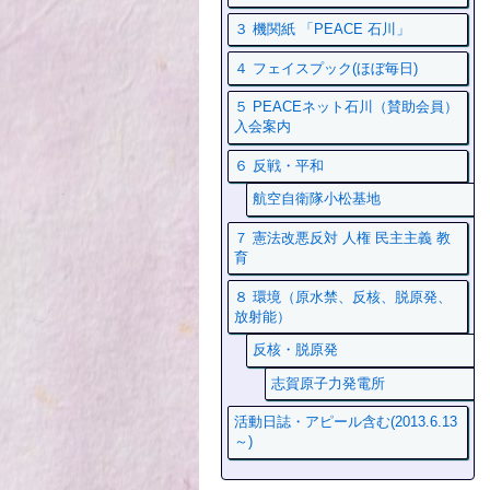
３ 機関紙 「PEACE 石川」
４ フェイスプック(ほぼ毎日)
５ PEACEネット石川（賛助会員）
入会案内
６ 反戦・平和
航空自衛隊小松基地
７ 憲法改悪反対 人権 民主主義 教
育
８ 環境（原水禁、反核、脱原発、
放射能）
反核・脱原発
志賀原子力発電所
活動日誌・アピール含む(2013.6.13
～)