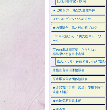
反戦川柳作家・鶴 彬
★七尾市 第二能登丸遭難事件
はだしのゲンをひろめる会
★内灘闘争 風と砂の館ブログ
3.11甲状腺がん 子供支援ネットワ
ーク
市民放射線測定室「たらちね」
福島県いわき市小名浜
風のたより～佐藤和良いわき市議～
非核宣言自治体協議会
原水爆被害者団体協議会
★金沢市庁舎前「広場」使用不許可
違憲！訴訟
★自治労石川県本部
★連合石川