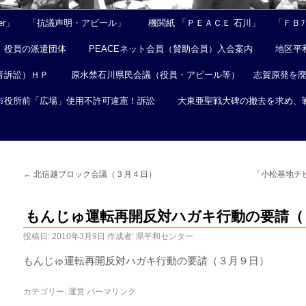
er」
「抗議声明・アピール」
機関紙 「ＰＥＡＣＥ 石川」
「ＦＢﾌｪ
役員の派遣団体
PEACEネット会員（賛助会員）入会案内
地区平
音訴訟）ＨＰ
原水禁石川県民会議（役員・アピール等）
志賀原発を
市役所前「広場」使用不許可違憲！訴訟
大東亜聖戦大碑の撤去を求め、
←
北信越ブロック会議（３月４日）
「小松基地チ
もんじゅ運転再開反対ハガキ行動の要請（
投稿日:
2010年3月9日
作成者:
県平和センター
もんじゅ運転再開反対ハガキ行動の要請（３月９日）
カテゴリー:
運営
パーマリンク