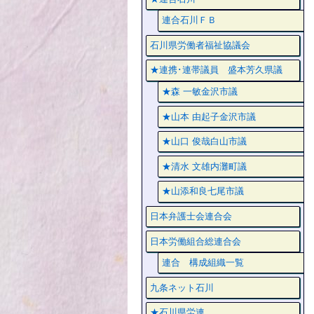
連合石川ＦＢ
石川県労働者福祉協議会
★連携･連帯議員 盛本芳久県議
★森 一敏金沢市議
★山本 由起子金沢市議
★山口 俊哉白山市議
★清水 文雄内灘町議
★山添和良七尾市議
日本弁護士会連合会
日本労働組合総連合会
連合 構成組織一覧
九条ネット石川
★石川県労連