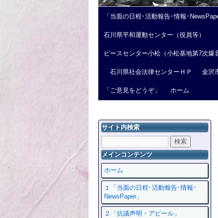
「当面の日程･活動報告･情報･NewsPap
石川県平和運動センター（役員等）
ピースセンター小松（小松基地第7次爆
石川県社会法律センターＨＰ
金沢
「ご意見をどうぞ」
ホーム
サイト内検索
メインコンテンツ
ホーム
１「当面の日程･活動報告･情報･
NewsPaper」
２「抗議声明・アピール」