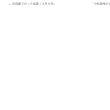
←
北信越ブロック会議（３月４日）
「小松基地チ