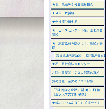
★石川県高等学校教職員組合
★全国一般労組
★全港湾労組七尾
★「ピースセンター小松」基地爆音
訴訟
★「志賀原発を廃炉に！」訴訟原告
団
志賀原発廃炉訴訟 北野進原告団長
★石川県社会法律センター
北陸中日新聞 ７３１部隊の真相
負の遺産 金沢の７３１部隊
「731 部隊と金沢」 講 師 古畑 徹
（金沢大学文学部 教授）
★鶴彬（つるあきら） 公式サイト