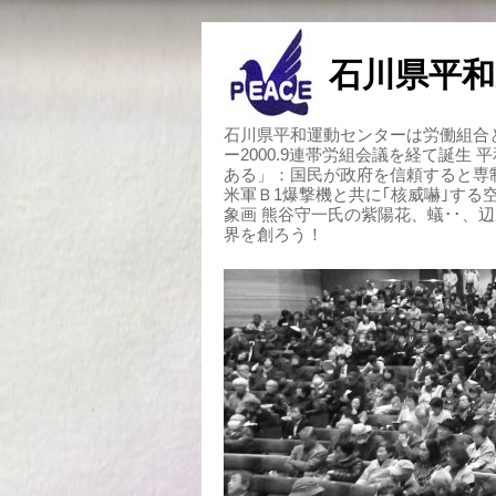
石川県平和
石川県平和運動センターは労働組合と
ー2000.9連帯労組会議を経て誕生
ある」：国民が政府を信頼すると専
米軍Ｂ1爆撃機と共に｢核威嚇｣す
象画 熊谷守一氏の紫陽花、蟻･･、
界を創ろう！