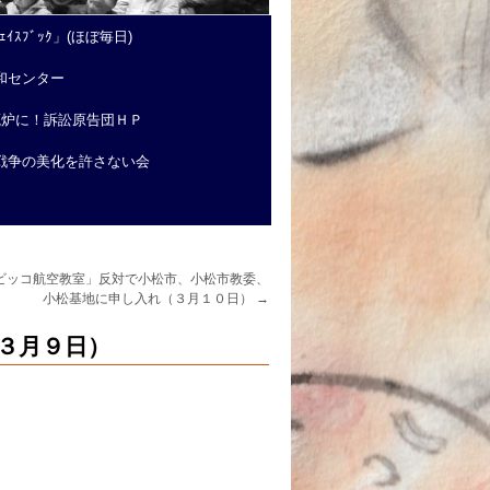
ｲｽﾌﾞｯｸ」(ほぼ毎日)
和センター
廃炉に！訴訟原告団ＨＰ
戦争の美化を許さない会
ビッコ航空教室」反対で小松市、小松市教委、
小松基地に申し入れ（３月１０日）
→
３月９日）