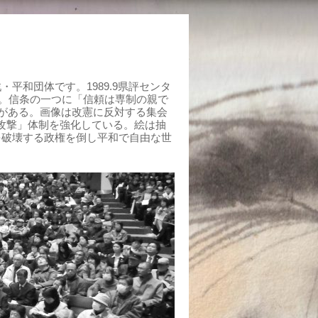
平和団体です。1989.9県評センタ
組む。信条の一つに「信頼は専制の親で
がある。画像は改憲に反対する集会
制攻撃」体制を強化している。絵は抽
を破壊する政権を倒し平和で自由な世