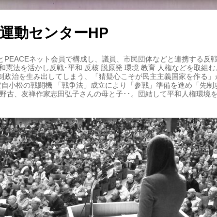
運動センターHP
PEACEネット会員で構成し、議員、市民団体などと連携する反戦・
 平和憲法を活かし反戦･平和 反核 脱原発 環境 教育 人権などを取
制政治を生み出してしまう、「猜疑心こそが民主主義国家を作る」
る空自小松の戦闘機 「戦争法」成立により「参戦」準備を進め「先
辺野古、友禅作家志田弘子さんの母と子･･。団結して平和人権環境