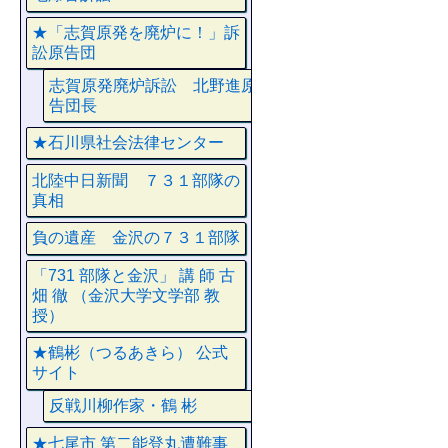
★「志賀原発を廃炉に！」訴
訟原告団
志賀原発廃炉訴訟 北野進原
告団長
★石川県社会法律センター
北陸中日新聞 ７３１部隊の
真相
負の遺産 金沢の７３１部隊
「731 部隊と金沢」 講 師 古
畑 徹 （金沢大学文学部 教
授）
★鶴彬（つるあきら） 公式
サイト
反戦川柳作家・鶴 彬
★七尾市 第二能登丸遭難事