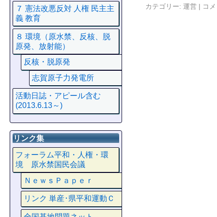
カテゴリー:
運営
|
コメ
７ 憲法改悪反対 人権 民主主
義 教育
８ 環境（原水禁、反核、脱
原発、放射能）
反核・脱原発
志賀原子力発電所
活動日誌・アピール含む
(2013.6.13～)
リンク集
フォーラム平和・人権・環
境 原水禁国民会議
ＮｅｗｓＰａｐｅｒ
リンク 単産･県平和運動Ｃ
全国基地問題ネット