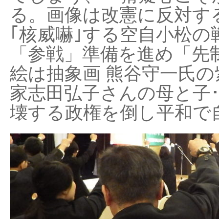
る。画像は改憲に反対する
｢核威嚇｣する空自小松の
「参戦」準備を進め「先
絵は抽象画 熊谷守一氏の
家志田弘子さんの母と子
壊する政権を倒し平和で