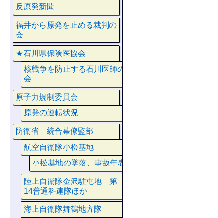
反原発新聞
福井から原発を止める裁判の
会
★石川県保険医協会
核戦争を防止する石川医師の
会
原子力規制委員会
原発の運転状況
防衛省 統合幕僚監部
航空自衛隊小松基地
小松基地の墜落、事故年表
陸上自衛隊金沢駐屯地 第
14普通科連隊ほか
海上自衛隊舞鶴地方隊