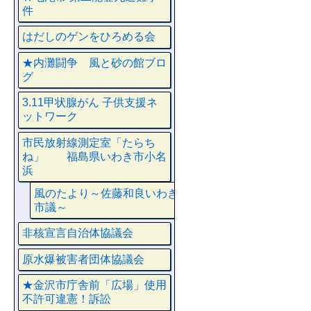
件
はだしのゲンをひろめる会
★内灘闘争 風と砂の館ブロ
グ
3.11甲状腺がん 子供支援ネ
ットワーク
市民放射線測定室「たらち
ね」 福島県いわき市小名
浜
風のたより～佐藤和良いわき
市議～
非核宣言自治体協議会
原水爆被害者団体協議会
★金沢市庁舎前「広場」使用
不許可違憲！訴訟