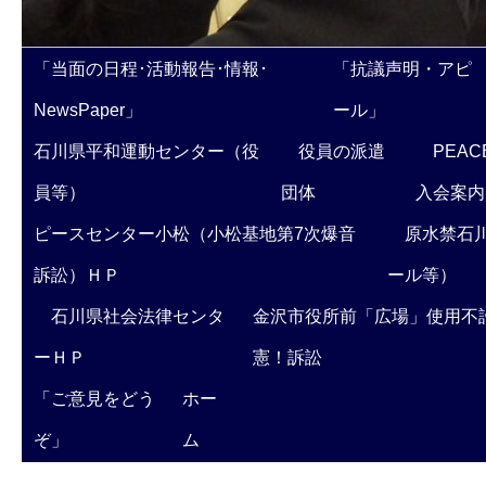
「当面の日程･活動報告･情報･
「抗議声明・アピ
NewsPaper」
ール」
石川県平和運動センター（役
役員の派遣
PEAC
員等）
団体
入会案内
ピースセンター小松（小松基地第7次爆音
原水禁石川
訴訟）ＨＰ
ール等）
石川県社会法律センタ
金沢市役所前「広場」使用不
ーＨＰ
憲！訴訟
「ご意見をどう
ホー
ぞ」
ム