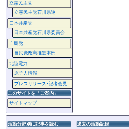
立憲民主党
立憲民主党石川県連
日本共産党
日本共産党石川県委員会
自民党
自民党改憲推進本部
北陸電力
原子力情報
プレスリリース･記者会見
このサイトを「ご案内」
サイトマップ
活動分野別に記事を読む
過去の活動記録