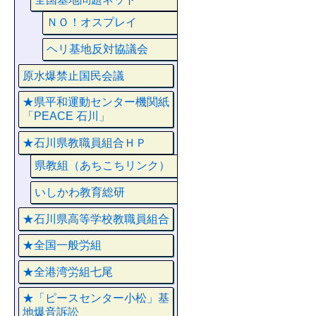
ＮＯ！オスプレイ
ヘリ基地反対協議会
原水爆禁止国民会議
★県平和運動センター機関紙
「PEACE 石川」
★石川県教職員組合ＨＰ
県教組（あちこちリンク）
いしかわ教育総研
★石川県高等学校教職員組合
★全国一般労組
★全港湾労組七尾
★「ピースセンター小松」基
地爆音訴訟