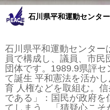
石川県平和運動センター
石川県平和運動センターは
員で構成し、議員、市民
団体です。1989.9県評セ
て誕生 平和憲法を活かし反
育 人権などを取組む。
である」：国民が政府を
てしまう、「猜疑心こそ