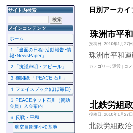
日別アーカイ
サイト内検索
メインコンテンツ
珠洲市平
ホーム
投稿日:
2010年1月27日
１「当面の日程･活動報告･情
珠洲市平和運
報･NewsPaper」
カテゴリー:
運営
|
コメ
２「抗議声明・アピール」
３ 機関紙 「PEACE 石川」
４ フェイスプック(ほぼ毎日)
５ PEACEネット石川（賛助
北鉄労組
会員）入会案内
投稿日:
2010年1月27日
６ 反戦・平和
北鉄労組政治
航空自衛隊小松基地