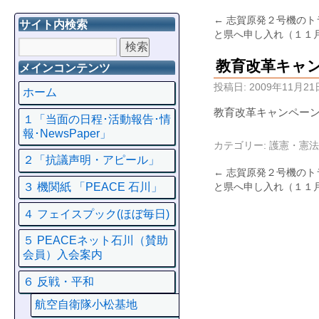
←
志賀原発２号機のト
サイト内検索
と県へ申し入れ（１１
教育改革キャ
メインコンテンツ
投稿日:
2009年11月21
ホーム
教育改革キャンペー
１「当面の日程･活動報告･情
報･NewsPaper」
カテゴリー:
護憲・憲法
２「抗議声明・アピール」
←
志賀原発２号機のト
と県へ申し入れ（１１
３ 機関紙 「PEACE 石川」
４ フェイスプック(ほぼ毎日)
５ PEACEネット石川（賛助
会員）入会案内
６ 反戦・平和
航空自衛隊小松基地