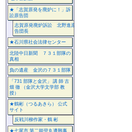
★「志賀原発を廃炉に！」訴
訟原告団
志賀原発廃炉訴訟 北野進原
告団長
★石川県社会法律センター
北陸中日新聞 ７３１部隊の
真相
負の遺産 金沢の７３１部隊
「731 部隊と金沢」 講 師 古
畑 徹 （金沢大学文学部 教
授）
★鶴彬（つるあきら） 公式
サイト
反戦川柳作家・鶴 彬
★七尾市 第二能登丸遭難事