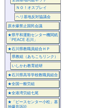
ＮＯ！オスプレイ
ヘリ基地反対協議会
原水爆禁止国民会議
★県平和運動センター機関紙
「PEACE 石川」
★石川県教職員組合ＨＰ
県教組（あちこちリンク）
いしかわ教育総研
★石川県高等学校教職員組合
★全国一般労組
★全港湾労組七尾
★「ピースセンター小松」基
地爆音訴訟