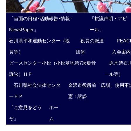
「当面の日程･活動報告･情報･
「抗議声明・アピ
NewsPaper」
ール」
石川県平和運動センター（役
役員の派遣
PEAC
員等）
団体
入会案内
ピースセンター小松（小松基地第7次爆音
原水禁石川
訴訟）ＨＰ
ール等）
石川県社会法律センタ
金沢市役所前「広場」使用不
ーＨＰ
憲！訴訟
「ご意見をどう
ホー
ぞ」
ム