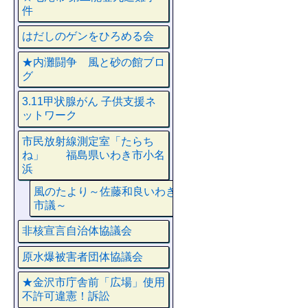
件
はだしのゲンをひろめる会
★内灘闘争 風と砂の館ブロ
グ
3.11甲状腺がん 子供支援ネ
ットワーク
市民放射線測定室「たらち
ね」 福島県いわき市小名
浜
風のたより～佐藤和良いわき
市議～
非核宣言自治体協議会
原水爆被害者団体協議会
★金沢市庁舎前「広場」使用
不許可違憲！訴訟