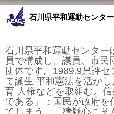
石川県平和運動センター
石川県平和運動センターは
員で構成し、議員、市民
団体です。1989.9県評セ
て誕生 平和憲法を活かし反
育 人権などを取組む。
である」：国民が政府を
てしまう、「猜疑心こそ