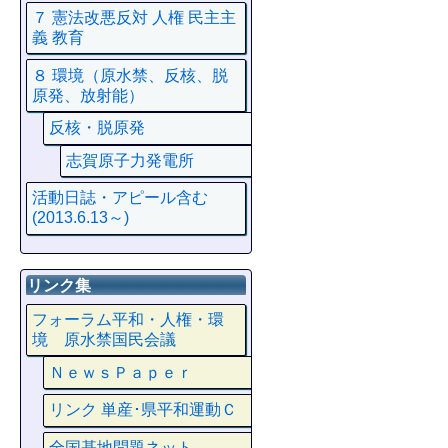
７ 憲法改悪反対 人権 民主主
義 教育
８ 環境（原水禁、反核、脱
原発、放射能）
反核・脱原発
志賀原子力発電所
活動日誌・アピール含む
(2013.6.13～)
リンク集
フォーラム平和・人権・環
境 原水禁国民会議
ＮｅｗｓＰａｐｅｒ
リンク 単産･県平和運動Ｃ
全国基地問題ネット