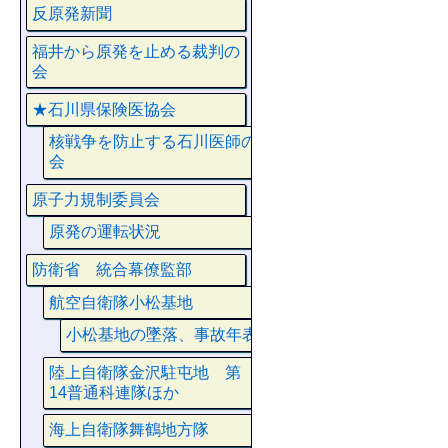
反原発新聞
福井から原発を止める裁判の
会
★石川県保険医協会
核戦争を防止する石川医師の
会
原子力規制委員会
原発の運転状況
防衛省 統合幕僚監部
航空自衛隊小松基地
小松基地の墜落、事故年表
陸上自衛隊金沢駐屯地 第
14普通科連隊ほか
海上自衛隊舞鶴地方隊