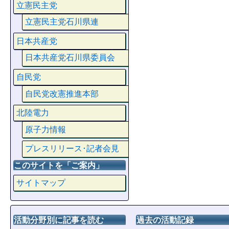
立憲民主党
立憲民主党石川県連
日本共産党
日本共産党石川県委員会
自民党
自民党改憲推進本部
北陸電力
原子力情報
プレスリリース･記者会見
このサイトを「ご案内」
サイトマップ
活動分野別に記事を読む
過去の活動記録