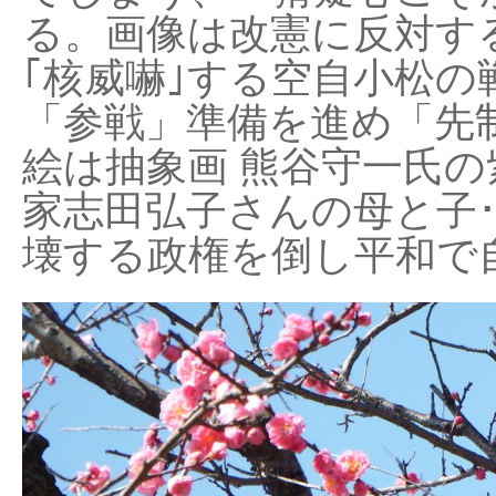
る。画像は改憲に反対する
｢核威嚇｣する空自小松の
「参戦」準備を進め「先
絵は抽象画 熊谷守一氏の
家志田弘子さんの母と子
壊する政権を倒し平和で