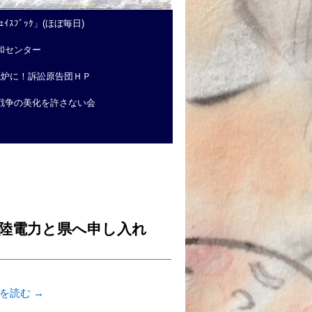
ｲｽﾌﾞｯｸ」(ほぼ毎日)
和センター
廃炉に！訴訟原告団ＨＰ
戦争の美化を許さない会
陸電力と県へ申し入れ
きを読む
→