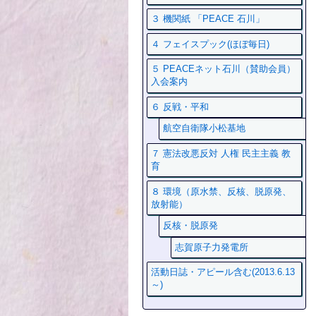
３ 機関紙 「PEACE 石川」
４ フェイスプック(ほぼ毎日)
５ PEACEネット石川（賛助会員）
入会案内
６ 反戦・平和
航空自衛隊小松基地
７ 憲法改悪反対 人権 民主主義 教
育
８ 環境（原水禁、反核、脱原発、
放射能）
反核・脱原発
志賀原子力発電所
活動日誌・アピール含む(2013.6.13
～)