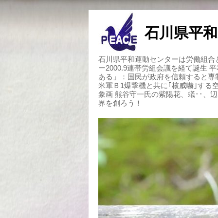
石川県平和
石川県平和運動センターは労働組合と
ー2000.9連帯労組会議を経て誕生
ある」：国民が政府を信頼すると専
米軍Ｂ1爆撃機と共に｢核威嚇｣す
象画 熊谷守一氏の紫陽花、蟻･･、
界を創ろう！