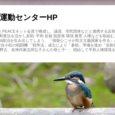
運動センターHP
PEACEネット会員で構成し、議員、市民団体などと連携する反戦・
 平和憲法を活かし反戦･平和 反核 脱原発 環境 教育 人権などを取
制政治を生み出してしまう、「猜疑心こそが民主主義国家を作る」
る空自小松の戦闘機 「戦争法」成立により「参戦」準備を進め「先
辺野古、友禅作家志田弘子さんの母と子･･。団結して平和人権環境