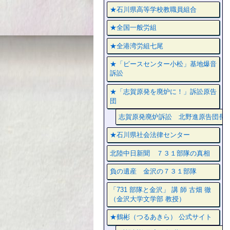
★石川県高等学校教職員組合
★全国一般労組
★全港湾労組七尾
★「ピースセンター小松」基地爆音
訴訟
★「志賀原発を廃炉に！」訴訟原告
団
志賀原発廃炉訴訟 北野進原告団長
★石川県社会法律センター
北陸中日新聞 ７３１部隊の真相
負の遺産 金沢の７３１部隊
「731 部隊と金沢」 講 師 古畑 徹
（金沢大学文学部 教授）
★鶴彬（つるあきら） 公式サイト