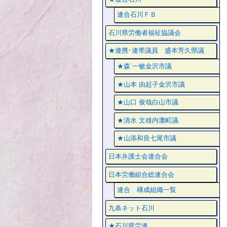
連合石川ＦＢ
石川県労働者福祉協議会
★連携･連帯議員 盛本芳久県議
★森 一敏金沢市議
★山本 由起子金沢市議
★山口 俊哉白山市議
★清水 文雄内灘町議
★山添和良七尾市議
日本弁護士会連合会
日本労働組合総連合会
連合 構成組織一覧
九条ネット石川
★石川県労連