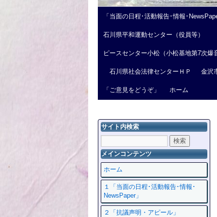
「当面の日程･活動報告･情報･NewsPap
石川県平和運動センター（役員等）
ピースセンター小松（小松基地第7次爆
石川県社会法律センターＨＰ
金沢
「ご意見をどうぞ」
ホーム
サイト内検索
メインコンテンツ
ホーム
１「当面の日程･活動報告･情報･
NewsPaper」
２「抗議声明・アピール」