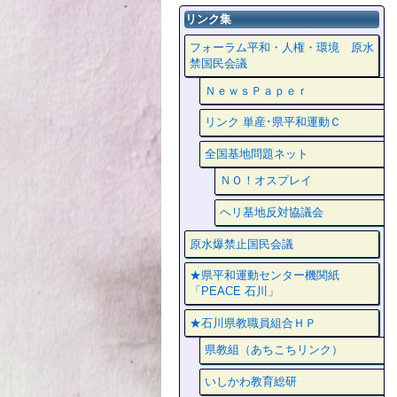
リンク集
フォーラム平和・人権・環境 原水
禁国民会議
ＮｅｗｓＰａｐｅｒ
リンク 単産･県平和運動Ｃ
全国基地問題ネット
ＮＯ！オスプレイ
ヘリ基地反対協議会
原水爆禁止国民会議
★県平和運動センター機関紙
「PEACE 石川」
★石川県教職員組合ＨＰ
県教組（あちこちリンク）
いしかわ教育総研