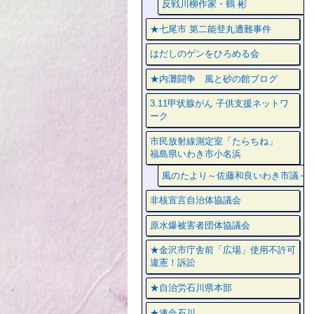
反戦川柳作家・鶴 彬
★七尾市 第二能登丸遭難事件
はだしのゲンをひろめる会
★内灘闘争 風と砂の館ブログ
3.11甲状腺がん 子供支援ネットワ
ーク
市民放射線測定室「たらちね」
福島県いわき市小名浜
風のたより～佐藤和良いわき市議～
非核宣言自治体協議会
原水爆被害者団体協議会
★金沢市庁舎前「広場」使用不許可
違憲！訴訟
★自治労石川県本部
★連合石川