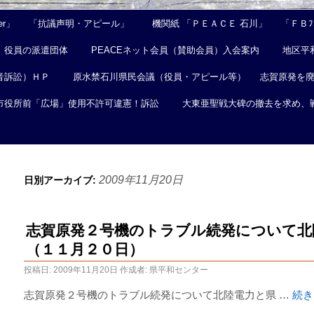
er」
「抗議声明・アピール」
機関紙 「ＰＥＡＣＥ 石川」
「ＦＢﾌｪ
役員の派遣団体
PEACEネット会員（賛助会員）入会案内
地区平
音訴訟）ＨＰ
原水禁石川県民会議（役員・アピール等）
志賀原発を
市役所前「広場」使用不許可違憲！訴訟
大東亜聖戦大碑の撤去を求め、
2009年11月20日
日別アーカイブ:
志賀原発２号機のトラブル続発について北
（１１月２０日）
投稿日:
2009年11月20日
作成者:
県平和センター
志賀原発２号機のトラブル続発について北陸電力と県 …
続