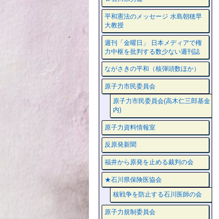
平和憲法のメッセージ 水島朝穂早
大教授
週刊「金曜日」 日本メディアで権
力中枢を批判する数少ない週刊誌
ながさきの平和（核弾頭数ほか）
原子力市民委員会
原子力市民委員会(高木仁三郎基金
内)
原子力資料情報室
反原発新聞
福井から原発を止める裁判の会
★石川県保険医協会
核戦争を防止する石川医師の会
原子力規制委員会