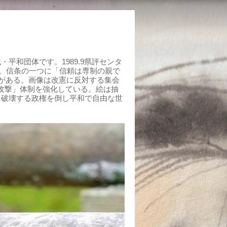
平和団体です。1989.9県評センタ
組む。信条の一つに「信頼は専制の親で
がある。画像は改憲に反対する集会
制攻撃」体制を強化している。絵は抽
を破壊する政権を倒し平和で自由な世