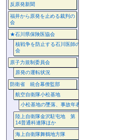
反原発新聞
福井から原発を止める裁判の
会
★石川県保険医協会
核戦争を防止する石川医師の
会
原子力規制委員会
原発の運転状況
防衛省 統合幕僚監部
航空自衛隊小松基地
小松基地の墜落、事故年表
陸上自衛隊金沢駐屯地 第
14普通科連隊ほか
海上自衛隊舞鶴地方隊