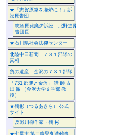
★「志賀原発を廃炉に！」訴
訟原告団
志賀原発廃炉訴訟 北野進原
告団長
★石川県社会法律センター
北陸中日新聞 ７３１部隊の
真相
負の遺産 金沢の７３１部隊
「731 部隊と金沢」 講 師 古
畑 徹 （金沢大学文学部 教
授）
★鶴彬（つるあきら） 公式
サイト
反戦川柳作家・鶴 彬
★七尾市 第二能登丸遭難事