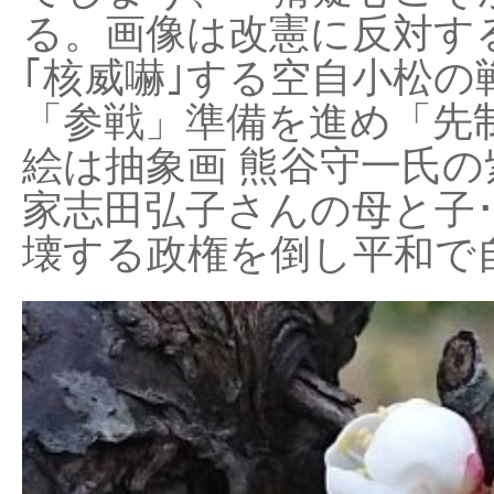
る。画像は改憲に反対する
｢核威嚇｣する空自小松の
「参戦」準備を進め「先
絵は抽象画 熊谷守一氏の
家志田弘子さんの母と子
壊する政権を倒し平和で