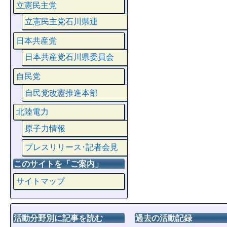
立憲民主党
立憲民主党石川県連
日本共産党
日本共産党石川県委員会
自民党
自民党改憲推進本部
北陸電力
原子力情報
プレスリリース･記者会見
このサイトを「ご案内」
サイトマップ
活動分野別に記事を読む
過去の活動記録