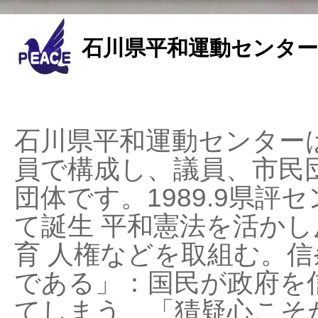
石川県平和運動センター
石川県平和運動センターは
員で構成し、議員、市民
団体です。1989.9県評セ
て誕生 平和憲法を活かし反
育 人権などを取組む。
である」：国民が政府を
てしまう、「猜疑心こそ