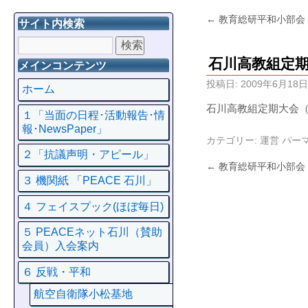
←
教育総研平和小部会
サイト内検索
石川高教組定
メインコンテンツ
投稿日:
2009年6月18日
ホーム
石川高教組定期大会
１「当面の日程･活動報告･情
報･NewsPaper」
カテゴリー:
運営
パー
２「抗議声明・アピール」
←
教育総研平和小部会
３ 機関紙 「PEACE 石川」
４ フェイスプック(ほぼ毎日)
５ PEACEネット石川（賛助
会員）入会案内
６ 反戦・平和
航空自衛隊小松基地