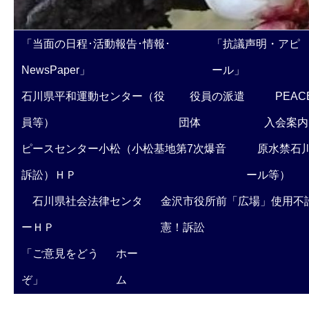
「当面の日程･活動報告･情報･
「抗議声明・アピ
NewsPaper」
ール」
石川県平和運動センター（役
役員の派遣
PEAC
員等）
団体
入会案内
ピースセンター小松（小松基地第7次爆音
原水禁石川
訴訟）ＨＰ
ール等）
石川県社会法律センタ
金沢市役所前「広場」使用不
ーＨＰ
憲！訴訟
「ご意見をどう
ホー
ぞ」
ム