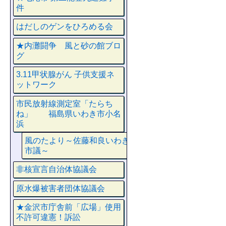
件
はだしのゲンをひろめる会
★内灘闘争 風と砂の館ブロ
グ
3.11甲状腺がん 子供支援ネ
ットワーク
市民放射線測定室「たらち
ね」 福島県いわき市小名
浜
風のたより～佐藤和良いわき
市議～
非核宣言自治体協議会
原水爆被害者団体協議会
★金沢市庁舎前「広場」使用
不許可違憲！訴訟