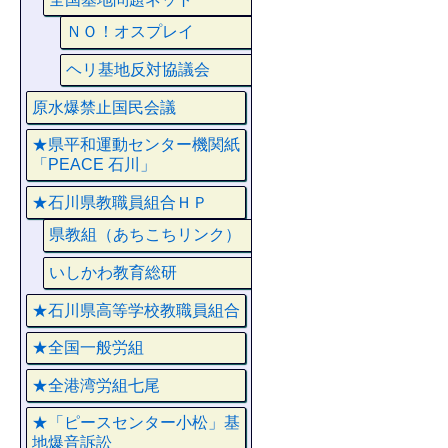
ＮＯ！オスプレイ
ヘリ基地反対協議会
原水爆禁止国民会議
★県平和運動センター機関紙
「PEACE 石川」
★石川県教職員組合ＨＰ
県教組（あちこちリンク）
いしかわ教育総研
★石川県高等学校教職員組合
★全国一般労組
★全港湾労組七尾
★「ピースセンター小松」基
地爆音訴訟