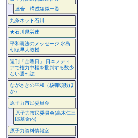
連合 構成組織一覧
九条ネット石川
★石川県労連
平和憲法のメッセージ 水島
朝穂早大教授
週刊「金曜日」 日本メディ
アで権力中枢を批判する数少
ない週刊誌
ながさきの平和（核弾頭数ほ
か）
原子力市民委員会
原子力市民委員会(高木仁三
郎基金内)
原子力資料情報室