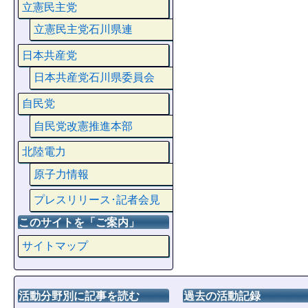
立憲民主党
立憲民主党石川県連
日本共産党
日本共産党石川県委員会
自民党
自民党改憲推進本部
北陸電力
原子力情報
プレスリリース･記者会見
このサイトを「ご案内」
サイトマップ
活動分野別に記事を読む
過去の活動記録