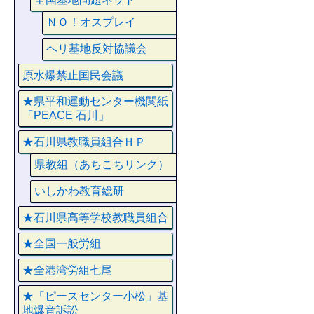
ＮＯ！オスプレイ
ヘリ基地反対協議会
原水爆禁止国民会議
★県平和運動センター機関紙
「PEACE 石川」
★石川県教職員組合ＨＰ
県教組（あちこちリンク）
いしかわ教育総研
★石川県高等学校教職員組合
★全国一般労組
★全港湾労組七尾
★「ピースセンター小松」基
地爆音訴訟