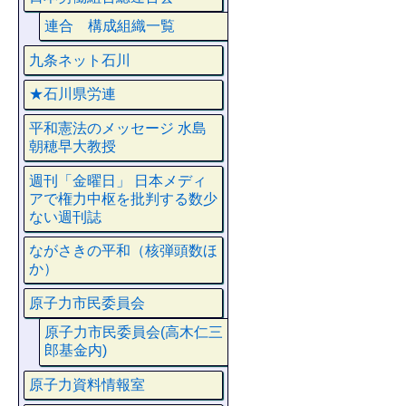
連合 構成組織一覧
九条ネット石川
★石川県労連
平和憲法のメッセージ 水島
朝穂早大教授
週刊「金曜日」 日本メディ
アで権力中枢を批判する数少
ない週刊誌
ながさきの平和（核弾頭数ほ
か）
原子力市民委員会
原子力市民委員会(高木仁三
郎基金内)
原子力資料情報室