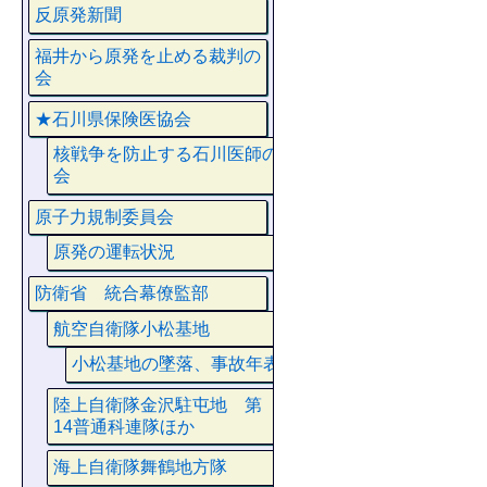
反原発新聞
福井から原発を止める裁判の
会
★石川県保険医協会
核戦争を防止する石川医師の
会
原子力規制委員会
原発の運転状況
防衛省 統合幕僚監部
航空自衛隊小松基地
小松基地の墜落、事故年表
陸上自衛隊金沢駐屯地 第
14普通科連隊ほか
海上自衛隊舞鶴地方隊