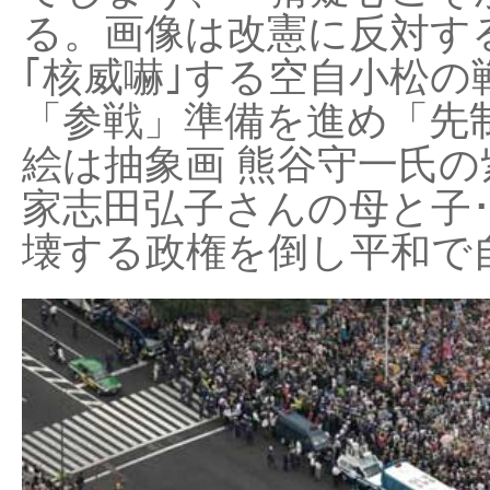
る。画像は改憲に反対する
｢核威嚇｣する空自小松の
「参戦」準備を進め「先
絵は抽象画 熊谷守一氏の
家志田弘子さんの母と子
壊する政権を倒し平和で