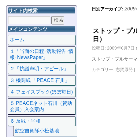
200
日別アーカイブ:
サイト内検索
メインコンテンツ
ストップ・プ
日）
ホーム
投稿日:
2009年6月7日
１「当面の日程･活動報告･情
報･NewsPaper」
ストップ・プルサーマ
２「抗議声明・アピール」
カテゴリー:
志賀原発
|
３ 機関紙 「PEACE 石川」
４ フェイスプック(ほぼ毎日)
５ PEACEネット石川（賛助
会員）入会案内
６ 反戦・平和
航空自衛隊小松基地