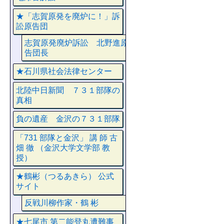
★「志賀原発を廃炉に！」訴
訟原告団
志賀原発廃炉訴訟 北野進原
告団長
★石川県社会法律センター
北陸中日新聞 ７３１部隊の
真相
負の遺産 金沢の７３１部隊
「731 部隊と金沢」 講 師 古
畑 徹 （金沢大学文学部 教
授）
★鶴彬（つるあきら） 公式
サイト
反戦川柳作家・鶴 彬
★七尾市 第二能登丸遭難事