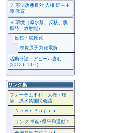
７ 憲法改悪反対 人権 民主主
義 教育
８ 環境（原水禁、反核、脱
原発、放射能）
反核・脱原発
志賀原子力発電所
活動日誌・アピール含む
(2013.6.13～)
リンク集
フォーラム平和・人権・環
境 原水禁国民会議
ＮｅｗｓＰａｐｅｒ
リンク 単産･県平和運動Ｃ
全国基地問題ネット