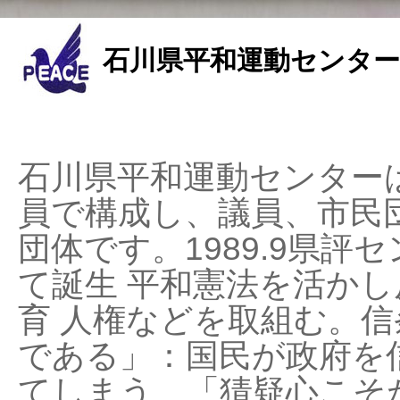
石川県平和運動センター
石川県平和運動センターは
員で構成し、議員、市民
団体です。1989.9県評セ
て誕生 平和憲法を活かし反
育 人権などを取組む。
である」：国民が政府を
てしまう、「猜疑心こそ