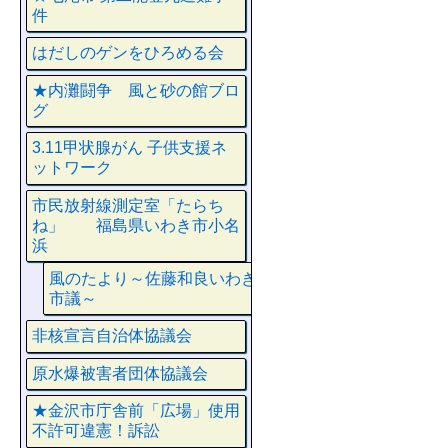
件
はだしのゲンをひろめる会
★内灘闘争 風と砂の館ブロ
グ
3.11甲状腺がん 子供支援ネ
ットワーク
市民放射線測定室「たらち
ね」 福島県いわき市小名
浜
風のたより～佐藤和良いわき
市議～
非核宣言自治体協議会
原水爆被害者団体協議会
★金沢市庁舎前「広場」使用
不許可違憲！訴訟