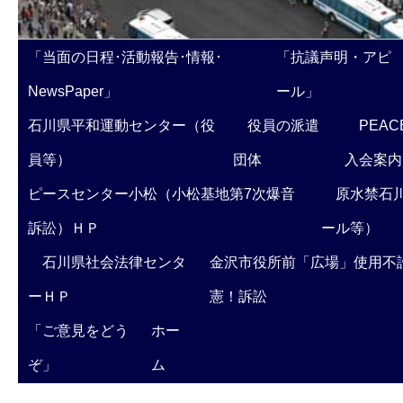
「当面の日程･活動報告･情報･
「抗議声明・アピ
NewsPaper」
ール」
石川県平和運動センター（役
役員の派遣
PEAC
員等）
団体
入会案内
ピースセンター小松（小松基地第7次爆音
原水禁石川
訴訟）ＨＰ
ール等）
石川県社会法律センタ
金沢市役所前「広場」使用不
ーＨＰ
憲！訴訟
「ご意見をどう
ホー
ぞ」
ム