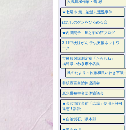
反戦川柳作家・鶴 彬
★七尾市 第二能登丸遭難事件
はだしのゲンをひろめる会
★内灘闘争 風と砂の館ブログ
3.11甲状腺がん 子供支援ネットワ
ーク
市民放射線測定室「たらちね」
福島県いわき市小名浜
風のたより～佐藤和良いわき市議～
非核宣言自治体協議会
原水爆被害者団体協議会
★金沢市庁舎前「広場」使用不許可
違憲！訴訟
★自治労石川県本部
★連合石川