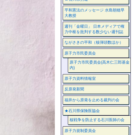
平和憲法のメッセージ 水島朝穂早
大教授
週刊「金曜日」 日本メディアで権
力中枢を批判する数少ない週刊誌
ながさきの平和（核弾頭数ほか）
原子力市民委員会
原子力市民委員会(高木仁三郎基金
内)
原子力資料情報室
反原発新聞
福井から原発を止める裁判の会
★石川県保険医協会
核戦争を防止する石川医師の会
原子力規制委員会