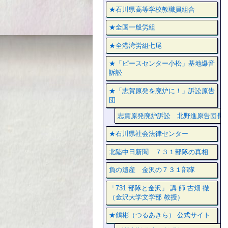
★石川県高等学校教職員組合
★全国一般労組
★全港湾労組七尾
★「ピースセンター小松」基地爆音
訴訟
★「志賀原発を廃炉に！」訴訟原告
団
志賀原発廃炉訴訟 北野進原告団長
★石川県社会法律センター
北陸中日新聞 ７３１部隊の真相
負の遺産 金沢の７３１部隊
「731 部隊と金沢」 講 師 古畑 徹
（金沢大学文学部 教授）
★鶴彬（つるあきら） 公式サイト