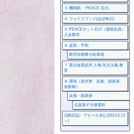
３ 機関紙 「PEACE 石川」
４ フェイスプック(ほぼ毎日)
５ PEACEネット石川（賛助会員）
入会案内
６ 反戦・平和
航空自衛隊小松基地
７ 憲法改悪反対 人権 民主主義 教
育
８ 環境（原水禁、反核、脱原発、
放射能）
反核・脱原発
志賀原子力発電所
活動日誌・アピール含む(2013.6.13
～)