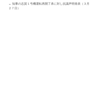
←
知事の志賀１号機運転再開了承に対し抗議声明発表（３月
２７日）