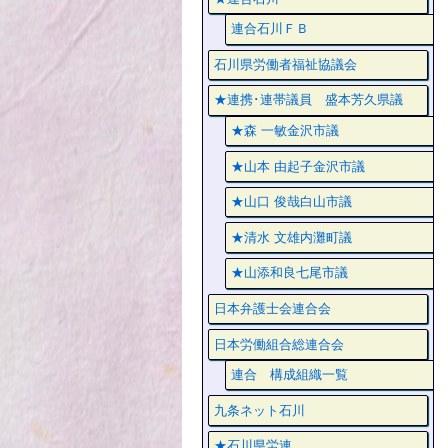
連合石川ＦＢ
石川県労働者福祉協議会
★連携･連帯議員 盛本芳久県議
★森 一敏金沢市議
★山本 由起子金沢市議
★山口 俊哉白山市議
★清水 文雄内灘町議
★山添和良七尾市議
日本弁護士会連合会
日本労働組合総連合会
連合 構成組織一覧
九条ネット石川
★石川県労連