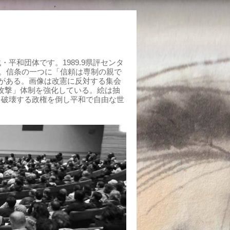
平和団体です。1989.9県評センタ
組む。信条の一つに「信頼は専制の親で
がある。画像は改憲に反対する集会
制攻撃」体制を強化している。絵は抽
を破壊する政権を倒し平和で自由な世