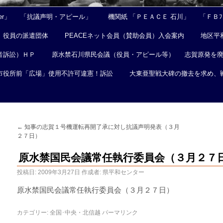
er」
「抗議声明・アピール」
機関紙 「ＰＥＡＣＥ 石川」
「ＦＢﾌｪ
役員の派遣団体
PEACEネット会員（賛助会員）入会案内
地区平
音訴訟）ＨＰ
原水禁石川県民会議（役員・アピール等）
志賀原発を
市役所前「広場」使用不許可違憲！訴訟
大東亜聖戦大碑の撤去を求め、
←
知事の志賀１号機運転再開了承に対し抗議声明発表（３月
２７日）
原水禁国民会議常任執行委員会（３月２７
投稿日:
2009年3月27日
作成者:
県平和センター
原水禁国民会議常任執行委員会（３月２７日）
カテゴリー:
全国･中央・北信越
パーマリンク