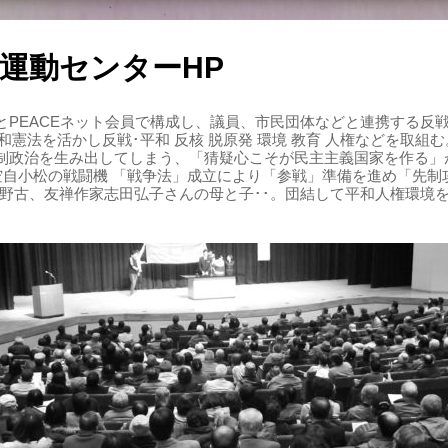
運動センターHP
PEACEネット会員で構成し、議員、市民団体などと連携する反戦・
 平和憲法を活かし反戦･平和 反核 脱原発 環境 教育 人権などを取
制政治を生み出してしまう、「猜疑心こそが民主主義国家を作る」
る空自小松の戦闘機 「戦争法」成立により「参戦」準備を進め「先
辺野古、友禅作家志田弘子さんの母と子･･。団結して平和人権環境