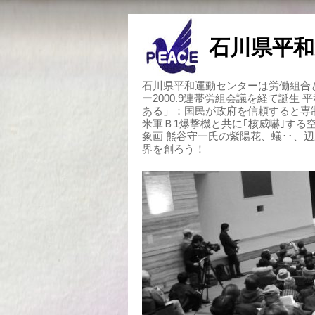
石川県平和
石川県平和運動センターは労働組合と
ー2000.9連帯労組会議を経て誕生
ある」：国民が政府を信頼すると専
米軍Ｂ1爆撃機と共に｢核威嚇｣す
象画 熊谷守一氏の紫陽花、蟻･･、
界を創ろう！