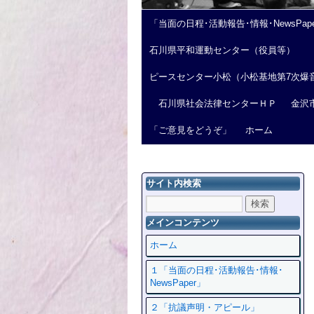
「当面の日程･活動報告･情報･NewsPap
石川県平和運動センター（役員等）
ピースセンター小松（小松基地第7次爆
石川県社会法律センターＨＰ
金沢
「ご意見をどうぞ」
ホーム
サイト内検索
メインコンテンツ
ホーム
１「当面の日程･活動報告･情報･
NewsPaper」
２「抗議声明・アピール」