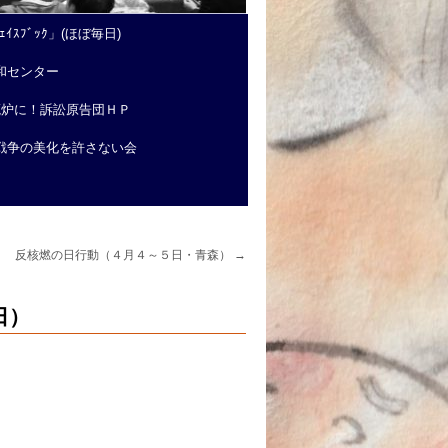
ｲｽﾌﾞｯｸ」(ほぼ毎日)
和センター
廃炉に！訴訟原告団ＨＰ
戦争の美化を許さない会
反核燃の日行動（４月４～５日・青森）
→
日）