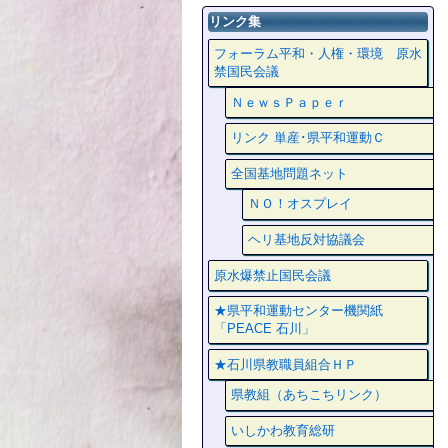
リンク集
フォーラム平和・人権・環境 原水
禁国民会議
ＮｅｗｓＰａｐｅｒ
リンク 単産･県平和運動Ｃ
全国基地問題ネット
ＮＯ！オスプレイ
ヘリ基地反対協議会
原水爆禁止国民会議
★県平和運動センター機関紙
「PEACE 石川」
★石川県教職員組合ＨＰ
県教組（あちこちリンク）
いしかわ教育総研