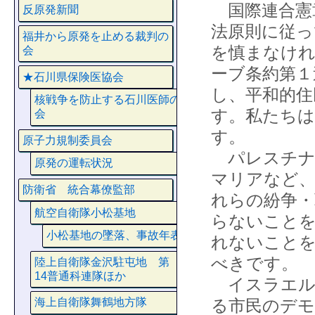
国際連合憲
反原発新聞
法原則に従っ
福井から原発を止める裁判の
を慎まなけ
会
ーブ条約第１
★石川県保険医協会
し、平和的住
核戦争を防止する石川医師の
す。私たちは
会
す。
原子力規制委員会
パレスチナ
原発の運転状況
マリアなど、
防衛省 統合幕僚監部
れらの紛争・
航空自衛隊小松基地
らないことを
小松基地の墜落、事故年表
れないこと
べきです。
陸上自衛隊金沢駐屯地 第
14普通科連隊ほか
イスラエル
る市民のデモ
海上自衛隊舞鶴地方隊