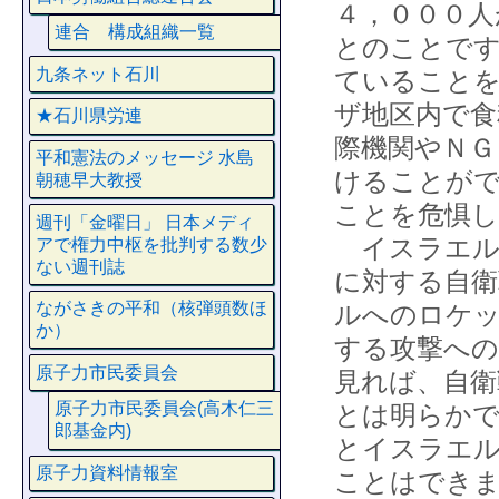
４，０００人
連合 構成組織一覧
とのことです
九条ネット石川
ていること
ザ地区内で食
★石川県労連
際機関やＮＧ
平和憲法のメッセージ 水島
けることが
朝穂早大教授
ことを危惧し
週刊「金曜日」 日本メディ
イスラエル
アで権力中枢を批判する数少
ない週刊誌
に対する自
ながさきの平和（核弾頭数ほ
ルへのロケッ
か）
する攻撃への
原子力市民委員会
見れば、自衛
原子力市民委員会(高木仁三
とは明らかで
郎基金内)
とイスラエ
原子力資料情報室
ことはでき