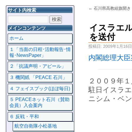
←
石川県高教組旗開き
サイト内検索
イスラエ
メインコンテンツ
を送付
ホーム
投稿日:
2009年1月16日
１「当面の日程･活動報告･情
報･NewsPaper」
内閣総理大臣
２「抗議声明・アピール」
３ 機関紙 「PEACE 石川」
２００９年１
駐日イスラエ
４ フェイスプック(ほぼ毎日)
ニシム・ベ
５ PEACEネット石川（賛助
会員）入会案内
６ 反戦・平和
航空自衛隊小松基地