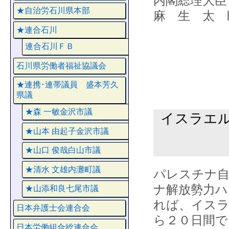
内閣総理大
★自治労石川県本部
麻 生 太 
★連合石川
連合石川ＦＢ
石川県労働者福祉協議会
★連携･連帯議員 盛本芳久
県議
★森 一敏金沢市議
イスラエ
★山本 由起子金沢市議
★山口 俊哉白山市議
★清水 文雄内灘町議
パレスチナ
ナ解放勢力ハ
★山添和良七尾市議
れば、イスラ
日本弁護士会連合会
ら２０日間で
日本労働組合総連合会