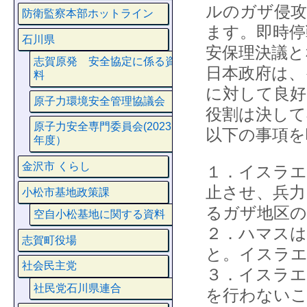
ルのガザ侵攻
防衛監察本部ホットライン
ます。即時停
石川県
安保理決議と
志賀原発 安全協定に係る資
日本政府は、
料
に対して良好
原子力環境安全管理協議会
役割は決して
原子力安全専門委員会(2023
以下の事項を
年度）
金沢市 くらし
１．イスラエ
止させ、兵力
小松市基地政策課
るガザ地区の
空自小松基地に関する資料
２．ハマス
志賀町役場
と。イスラエ
社会民主党
３．イスラエ
社民党石川県連合
を行わないこ