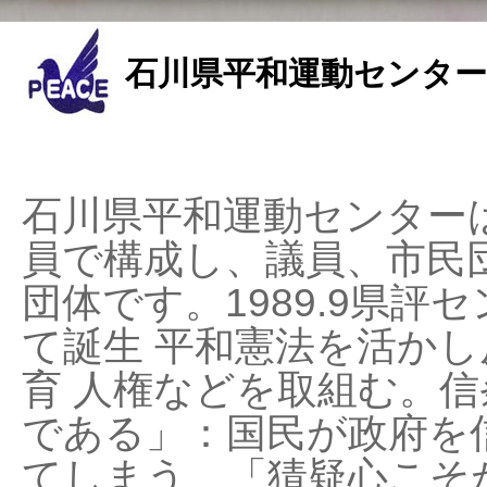
石川県平和運動センター
石川県平和運動センターは
員で構成し、議員、市民
団体です。1989.9県評セ
て誕生 平和憲法を活かし反
育 人権などを取組む。
である」：国民が政府を
てしまう、「猜疑心こそ