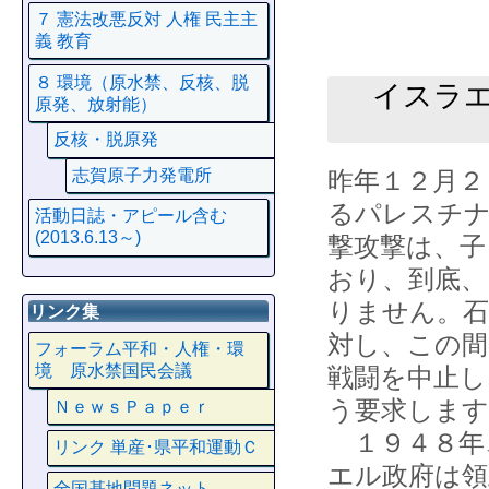
７ 憲法改悪反対 人権 民主主
義 教育
８ 環境（原水禁、反核、脱
イスラ
原発、放射能）
反核・脱原発
志賀原子力発電所
昨年１２月２
るパレスチナ
活動日誌・アピール含む
(2013.6.13～)
撃攻撃は、子
おり、到底、
りません。石
リンク集
対し、この間
フォーラム平和・人権・環
境 原水禁国民会議
戦闘を中止し
う要求します
ＮｅｗｓＰａｐｅｒ
１９４８年
リンク 単産･県平和運動Ｃ
エル政府は領
全国基地問題ネット