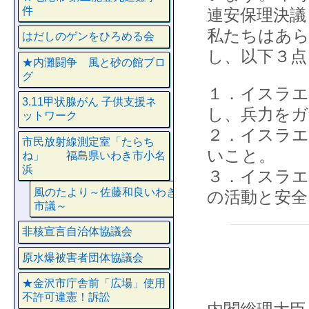
件
連安保理決議
私たちはあ
はだしのゲンをひろめる会
し、以下３点
★内灘闘争 風と砂の館ブロ
グ
１．イスラエ
3.11甲状腺がん 子供支援ネ
し、兵力をガ
ットワーク
２．イスラエ
市民放射線測定室「たらち
いこと。
ね」 福島県いわき市小名
浜
３．イスラエ
風のたより～佐藤和良いわき
の活動と安全
市議～
非核宣言自治体協議会
原水爆被害者団体協議会
★金沢市庁舎前「広場」使用
不許可違憲！訴訟