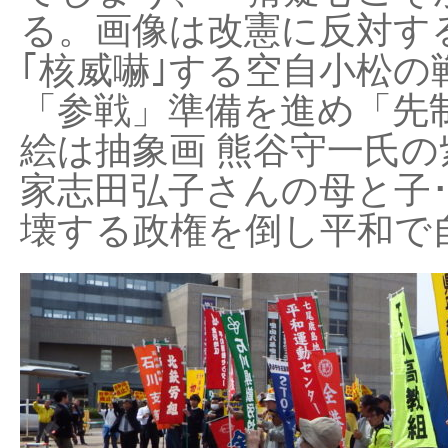
る。画像は改憲に反対する
｢核威嚇｣する空自小松の
「参戦」準備を進め「先
絵は抽象画 熊谷守一氏の
家志田弘子さんの母と子
壊する政権を倒し平和で