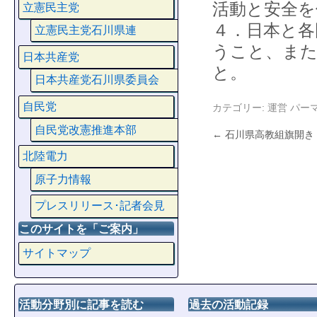
活動と安全を
立憲民主党
４．日本と各
立憲民主党石川県連
うこと、また
日本共産党
と。
日本共産党石川県委員会
自民党
カテゴリー:
運営
パー
自民党改憲推進本部
←
石川県高教組旗開き
北陸電力
原子力情報
プレスリリース･記者会見
このサイトを「ご案内」
サイトマップ
活動分野別に記事を読む
過去の活動記録