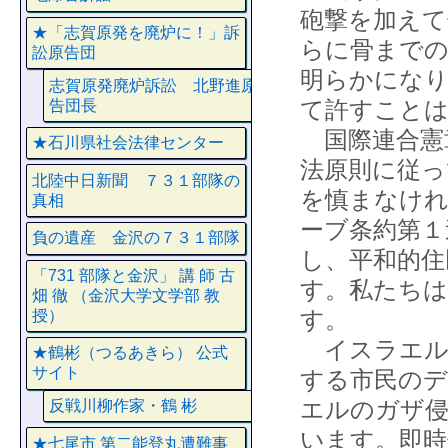
砲撃を加えて
★「志賀原発を廃炉に！」訴
らに骨まで
訟原告団
明らかになり
志賀原発廃炉訴訟 北野進原
て許すこと
告団長
国際連合憲
★石川県社会法律センター
法原則に従っ
北陸中日新聞 ７３１部隊の
を慎まなけ
真相
ーブ条約第１
負の遺産 金沢の７３１部隊
し、平和的住
「731 部隊と金沢」 講 師 古
す。私たちは
畑 徹 （金沢大学文学部 教
す。
授）
イスラエル
★鶴彬（つるあきら） 公式
サイト
する市民のデ
エルのガザ侵
反戦川柳作家・鶴 彬
います。即時
★七尾市 第二能登丸遭難事