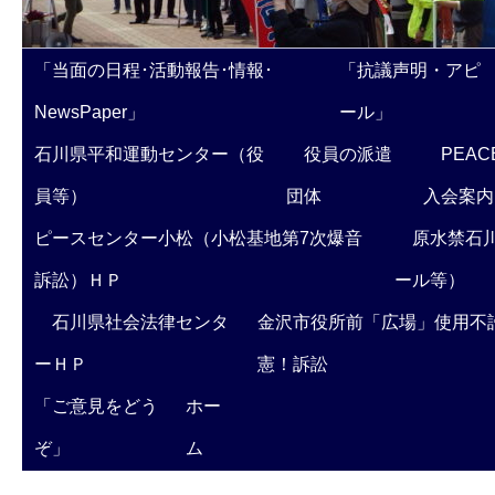
「当面の日程･活動報告･情報･
「抗議声明・アピ
NewsPaper」
ール」
石川県平和運動センター（役
役員の派遣
PEAC
員等）
団体
入会案内
ピースセンター小松（小松基地第7次爆音
原水禁石川
訴訟）ＨＰ
ール等）
石川県社会法律センタ
金沢市役所前「広場」使用不
ーＨＰ
憲！訴訟
「ご意見をどう
ホー
ぞ」
ム