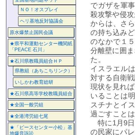
でガザを軍事
ＮＯ！オスプレイ
殺攻撃や侵攻
ヘリ基地反対協議会
からは、さら
の持ち込みど
原水爆禁止国民会議
のなかで１
★県平和運動センター機関紙
分離壁に囲ま
「PEACE 石川」
た。
★石川県教職員組合ＨＰ
イスラエル
県教組（あちこちリンク）
対する自衛
いしかわ教育総研
現状を見れば
★石川県高等学校教職員組合
いることは明
スチナとイ
★全国一般労組
過ごすこと
★全港湾労組七尾
特に1月9日
★「ピースセンター小松」基
の民家にパレ
地爆音訴訟